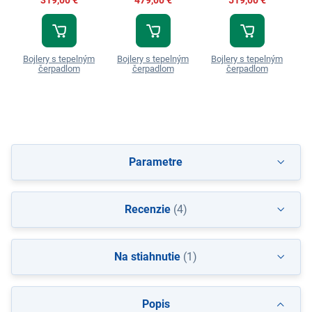
Bojlery s tepelným
Bojlery s tepelným
Bojlery s tepelným
B
čerpadlom
čerpadlom
čerpadlom
Parametre
Recenzie
(4)
Na stiahnutie
(1)
Popis