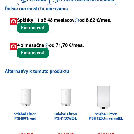
Ďalšie možnosti financovania
Splátky 11 až 48 mesiacov
od
8,62 €/mes.
Financovať
4 x mesačne
od
71,70 €/mes.
Financovať
Alternatívy k tomuto produktu
Stiebel Eltron
Stiebel Eltron
Stiebel Eltron
PSH80Trend
PSH150WE-L
PSH120UniversalEL
319,00 €
479,00 €
519,00 €