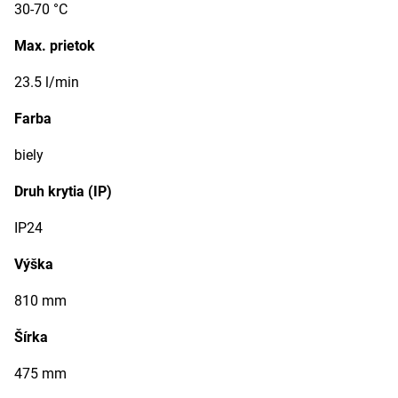
30-70 °C
Max. prietok
23.5 l/min
Farba
biely
Druh krytia (IP)
IP24
Výška
810 mm
Šírka
475 mm