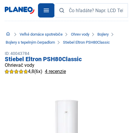
Veľké domáce spotrebiče
Ohrev vody
Bojlery
Bojlery s tepelným čerpadlom
Stiebel Eltron PSH80Classic
ID: 40043784
Stiebel Eltron PSH80Classic
Ohrievač vody
4,8
(6x)
4 recenzie