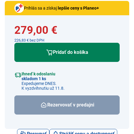
Prihlás sa a získaj
lepšie ceny s Planeo+
279,00 €
226,83 € bez DPH
Pridať do košíka
Ihneď k odoslaniu
skladom 1 ks
Expedujeme DNES.
K vyzdvihnutiu už 11.8.
Rezervovať v predajni
Porovnať
Strážiť cenu a dostupnosť