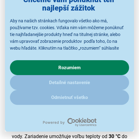
– napríklad v kúpeľni a kuchyni. Prináša tak
vyšší
najlepší zážitok
komfort
vo viacerých oblastiach.
Aby na našich stránkach fungovalo všetko ako má,
používame tzv. cookies. Vďaka nim vám môžeme ponúknuť
tie najhľadanejšie produkty hneď na titulnej stránke, alebo
vám upravovať zobrazenie produktov podľa toho, čo na
webu hľadáte. Kliknutím na tlačítko „rozumiem“ súhlasíte
s využívaním cookies pre analytické účely a predaním údajov
o chovaní na webe pre zobrazovaní cielených reklám.
Rozumiem
V prípade že vás zaujímajú detaily, ako u nás s cookies a
ďalšími údaji pracujeme, kliknite
sem
.
Detailné nastavenie
Odmietnuť všetko
Intuitívna obsluha
Požadovanú teplotu
pohodlne nastavíte
otočným
gombíkom
na prednej strane nástenného ohrievača
vody. Zariadenie umožňuje voľbu teploty od
30 °C
do