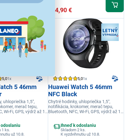
324,90 €
5,0
1x
5,0
1x
atch 5 46mm
Huawei Watch 5 46mm
r
NFC Black
, uhlopriečka 1,5",
Chytré hodinky, uhlopriečka 1,5",
rokomer, merač tepu,
notifikácia, krokomer, merač tepu,
, Wi-Fi, GPS, výdrž až 10
Bluetooth, NFC, Wi-Fi, GPS, výdrž až 10
osť do 50 m (5 ATM),
dní, vodotesnosť do 50 m (5 ATM),
rná
farba čierna
 odoslaniu
Ihneď k odoslaniu
 1 ks.
Skladom 2 ks.
hnutiu už 10.8.
K vyzdvihnutiu už 10.8.