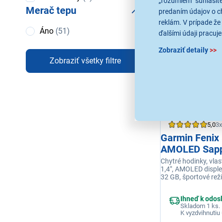
„rozumiem“ súhlasíte
Merač tepu
predaním údajov o c
399,00 €
reklám. V prípade že 
Merač
Áno
(51)
ďalšími údaji pracuje
tepu
Zobraziť detaily
>>
Zobraziť všetky filtre
5,0
3x
Garmin Fenix
AMOLED Sapp
Titanium Sili
Chytré hodinky, vla
1,4", AMOLED displej
Graphite/Bla
32 GB, športové rež
meranie tepu, monit
Bluetooth, výdrž až 
Ihneď k odos
vodotesnosť, farba 
Skladom 1 ks.
K vyzdvihnutiu 