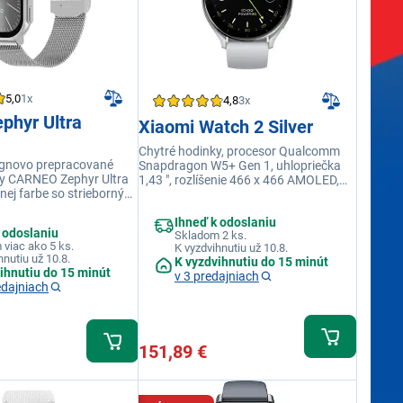
5,0
1x
4,8
3x
phyr Ultra
Xiaomi Watch 2 Silver
Chytré hodinky, procesor Qualcomm
ignovo prepracované
Snapdragon W5+ Gen 1, uhlopriečka
ky CARNEO Zephyr Ultra
1,43 ", rozlíšenie 466 x 466 AMOLED,
nej farbe so strieborným,
bluetooth / Wi-Fi, GPS, NFC, srdcová
teným remienkom a
frekvencia, veľa funkcií, vodeodolnosť
Ihneď k odoslaniu
ER AMOLED displejom.
5ATM
 odoslaniu
Skladom 2 ks.
viac ako 5 ks.
K vyzdvihnutiu už 10.8.
hnutiu už 10.8.
K vyzdvihnutiu do 15 minút
ihnutiu do 15 minút
v 3 predajniach
edajniach
151,89 €