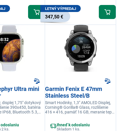
DAJ
LETNÝ VÝPREDAJ
347,50 €
phyr Ultra mini
Garmin Fenix E 47mm
r
Stainless Steel/B
 displej 1,75" dotykový
Smart Hodinky, 1,3" AMOLED Displej,
šenie 390x450, batéria
Corning® Gorilla® Glass, rozlíšenie
 IP68, Bluetooth 5.3,
416 × 416, pamäť 16 GB, meranie tepu,
tových režimov 100,
výdrž batérie 16 dní, vodeodolnosť
10ATM
 odoslaniu
Ihneď k odoslaniu
 2 ks.
Skladom 1 ks.