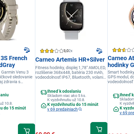
3,0
2x
3S French
Carneo At
Carneo Artemis HR+Silver
ldGray
hodinky 
Fitness hodinky, displej 1,78" AMOLED,
y Garmin Venu 3
Smart hodinky
rozlíšenie 368x448, batéria 230 mAh,
ičkové sledovanie
GPS modul, dot
vodeodolnosť IP67, Bluetooth, volanie,
aj zdravia s
vodeodolnosť I
100 športových režimov, meranie tepu
mi, ako je
Glass, výdrž b
Ihneď k odoslaniu
 bezkontaktné
športových re
laniu
Ihneď k
Skladom viac ako 5 ks.
 či telefonovanie
On, automatic
Skladom
K vyzdvihnutiu už 10.8.
kvality spánku
už 10.8.
K vyzdvi
K vyzdvihnutiu do 15 minút
iu do 15 minút
K vyzdv
v 69 predajniach
v 69 pr