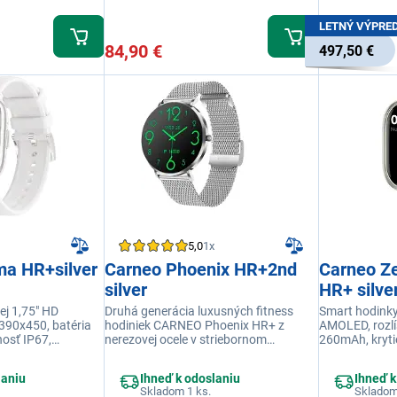
LETNÝ VÝPRE
84,90 €
497,50 €
5,0
1x
ma HR+silver
Carneo Phoenix HR+2nd
Carneo Ze
silver
HR+ silve
ej 1,75" HD
Druhá generácia luxusných fitness
Smart hodinky,
390x450, batéria
hodiniek CARNEO Phoenix HR+ z
AMOLED, rozlí
osť IP67,
nerezovej ocele v striebornom
260mAh, krytie
ie, športových
prevedení s milánskym kovovým
volanie, špor
e tepu
remienkom s farebným dotykovým
meranie tepu
laniu
Ihneď k odoslaniu
Ihneď k
displejom AMOLED HD
Skladom 1 ks.
Skladom