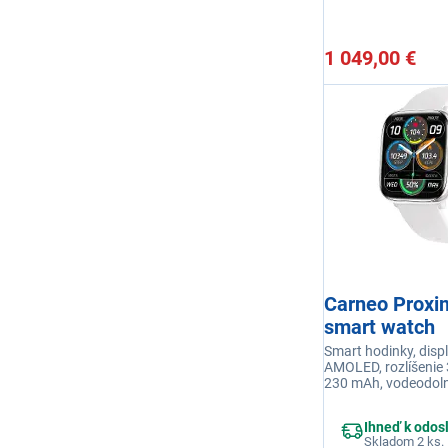
1 049,00 €
Carneo Proxi
smart watch
Smart hodinky, displ
AMOLED, rozlíšenie 
230 mAh, vodeodoln
Bluetooth 5.3, volan
režimov 100, merani
Ihneď k odos
Skladom 2 ks.