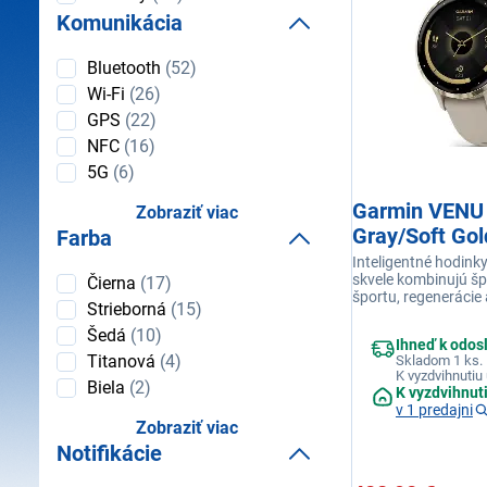
Komunikácia
Komunikácia
Bluetooth
(52)
Wi-Fi
(26)
GPS
(22)
NFC
(16)
5G
(6)
Garmin VENU 
Zobraziť viac
Gray/Soft Go
Farba
Inteligentné hodink
Farba
skvele kombinujú šp
Čierna
(17)
športu, regenerácie 
Strieborná
(15)
lifestylovými funkcia
prehrávanie hudby,
Šedá
(10)
Ihneď k odos
platenie Garmin Pay
Titanová
(4)
Skladom 1 ks.
priamo zo zápästia.
K vyzdvihnutiu 
Biela
(2)
K vyzdvihnut
v 1 predajni
Zobraziť viac
Notifikácie