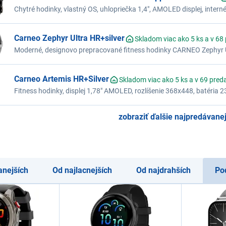
Silicone band Graphite/Black
Chytré hodinky, vlastný OS, uhlopriečka 1,4", AMOLED displej, intern
krokomer, meranie tepu, monitoring spánku, Bluetooth, výdrž až 27 d
Carneo Zephyr Ultra HR+silver
Skladom viac ako 5 ks a v 68
Moderné, designovo prepracované fitness hodinky CARNEO Zephyr Ul
strieborným, kovovým, pleteným remienkom a farebným SUPER AM
Carneo Artemis HR+Silver
Skladom viac ako 5 ks a v 69 pred
Fitness hodinky, displej 1,78" AMOLED, rozlíšenie 368x448, batéria
Bluetooth, volanie, 100 športových režimov, meranie tepu
zobraziť ďalšie najpredávanej
anejších
Od najlacnejších
Od najdrahších
Po