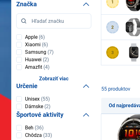
1
Značka
Značka
2
Apple
(6)
Xiaomi
(6)
Samsung
(7)
3
Huawei
(2)
Amazfit
(4)
Zobraziť viac
Určenie
55 produktov
Určenie
Unisex
(55)
Od najpredáv
Dámske
(2)
Športové aktivity
Športové
Beh
(36)
aktivity
Chôdza
(33)