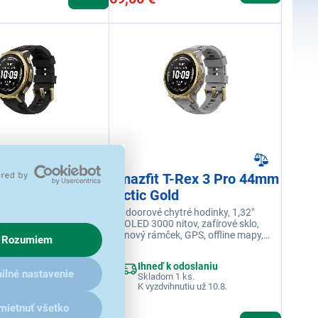
5,0
1x
T-Rex 3 Pro 44mm
Amazfit T-Rex 3 Pro 44mm
d
Arctic Gold
ytré hodinky, 1,32"
Outdoorové chytré hodinky, 1,32"
itov, zafírové sklo,
AMOLED 3000 nitov, zafírové sklo,
k, GPS, offline mapy,
titánový rámček, GPS, offline mapy,
Rozumiem
ch režimov, LED
180+ športových režimov, LED
rofón a reproduktor,
svietidlo, mikrofón a reproduktor,
 odoslaniu
Ihneď k odoslaniu
ry, výdrž batérie až 19
Bluetooth hovory, výdrž batérie až 19
ilné nastavenie
 2 ks.
Skladom 1 ks.
dní
hnutiu už 10.8.
K vyzdvihnutiu už 10.8.
mietnuť všetko