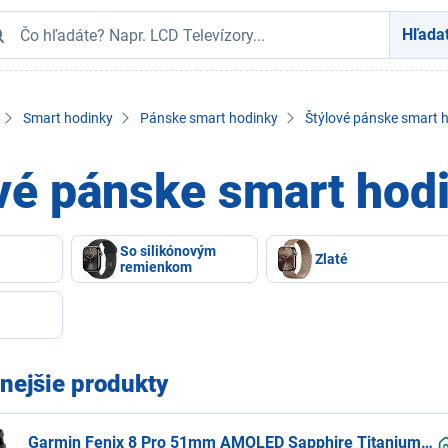
Hľada
Smart hodinky
Pánske smart hodinky
Štýlové pánske smart 
vé pánske smart hod
So silikónovým
Zlaté
remienkom
nejšie produkty
Garmin Fenix 8 Pro 51mm AMOLED Sapphire Titanium