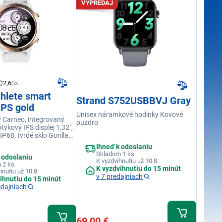
VÝPREDAJ
2,6
3x
hlete smart
Strand S752USBBVJ Gray
GPS gold
Unisex náramkové hodinky Kovové
 Carneo, integrovaný
puzdro
ykový IPS displej 1,32",
P68, tvrdé sklo Gorilla
atérie až 5 dní, 20
Ihneď k odoslaniu
žimov, funkcia Always
Skladom 1 ks.
 odoslaniu
ké meranie tepu, monitor
K vyzdvihnutiu už 10.8.
 2 ks.
, slovenská aplikácia
K vyzdvihnutiu do 15 minút
hnutiu už 10.8.
v 7 predajniach
ihnutiu do 15 minút
edajniach
69,00 €