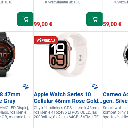
už 10.8.
K vyzdvihnutiu už 10.8.
K vyzdvi
99,00 €
59,00 €
VÝPREDAJ
 8 47mm
Apple Watch Series 10
Carneo A
e Gray
Cellular 46mm Rose Gold
gen. Silve
Aluminium Blush Sport
 AMOLED Displej,
Chytré hodinky s GPS, ciferník 46mm,
Smart watch - 
ass, rozlíšenie
rozlíšenie 416x496 LTPO3 OLED, jas
kompatibilný s
Band M/L
 GB, meranie tepu,
2000nitov, úložisko 64GB, 5ATM, LTE,
športové aktiv
í, vodeodolnosť
Wi-Fi 4, BT 5.3, Apple Pay, snímač tepu,
zdravotné funk
EKG, teploty, meranie kyslíka, výdrž až
farba čierna