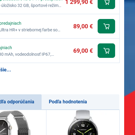
1 299,90 €
é úložisko 32 GB, športové režimy,
ní, vodotesnosť, farba titánová
 predajniach
89,00 €
tra HR+ v striebornej farbe so
OLED displejom.
ajniach
69,00 €
 230 mAh, vodeodolnosť IP67,
šie...
dľa odporúčania
Podľa hodnotenia