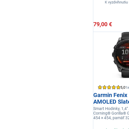
K vyzdvihnutiu 
79,00 €
5,0
1x
Garmin Fenix
AMOLED Slat
Smart Hodinky, 1,4"
Corning® Gorilla® Gl
454 × 454, pamäť 32
výdrž batérie 16 dn
10ATM