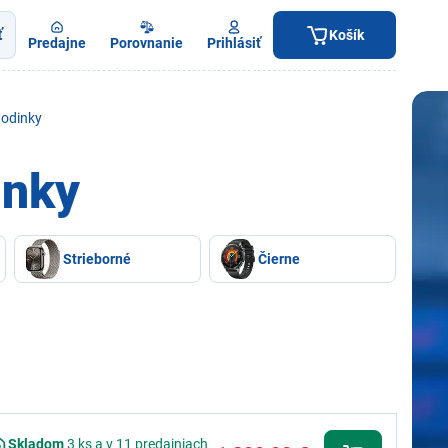
ť
Košík
Predajne
Porovnanie
Prihlásiť
hodinky
inky
Strieborné
Čierne
Skladom
3 ks a v 11 predajniach