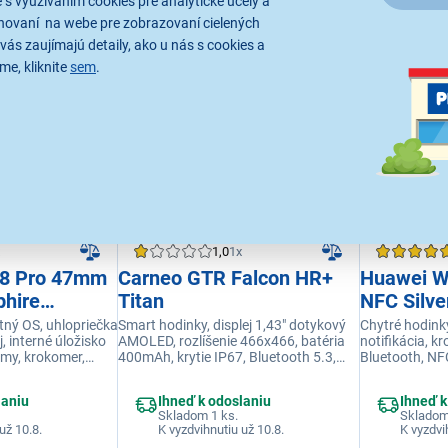
 s využívaním cookies pre analytické účely a
hovaní na webe pre zobrazovaní cielených
179,90 €
399,00 €
vás zaujímajú detaily, ako u nás s cookies a
me, kliknite
sem
.
1,0
1x
 8 Pro 47mm
Carneo GTR Falcon HR+
Huawei W
hire
Titan
NFC Silve
cone band
stný OS, uhlopriečka
Smart hodinky, displej 1,43" dotykový
Chytré hodinky
, interné úložisko
AMOLED, rozlíšenie 466x466, batéria
notifikácia, k
ck
imy, krokomer,
400mAh, krytie IP67, Bluetooth 5.3,
Bluetooth, NFC
oring spánku,
volanie, športových režimov 100,
dní, vodotesn
15 dní,
meranie tepu
farba striebo
laniu
Ihneď k odoslaniu
Ihneď k
titánová
Skladom 1 ks.
Skladom
už 10.8.
K vyzdvihnutiu už 10.8.
K vyzdvi