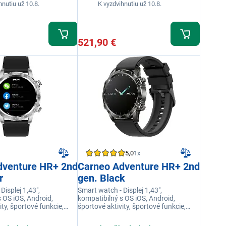
hnutiu už 10.8.
K vyzdvihnutiu už 10.8.
521,90 €
5,0
1x
dventure HR+ 2nd
Carneo Adventure HR+ 2nd
r
gen. Black
Displej 1,43",
Smart watch - Displej 1,43",
 OS iOS, Android,
kompatibilný s OS iOS, Android,
ity, športové funkcie,
športové aktivity, športové funkcie,
cie, chytré funkcie,
zdravotné funkcie, chytré funkcie,
farba čierna