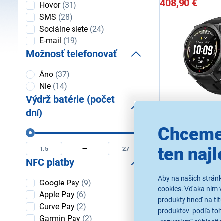
408,90 €
Notifikácie
Hovor
(31)
SMS
(28)
Sociálne siete
(24)
E-mail
(19)
Možnosť telefonovať
Možnosť
Áno
(37)
telefonovať
Nie
(14)
Výdrž batérie (počet
dní)
Amazfit T-Re
Chceme
Výdrž
Tactical Black
Minimální
Maximální
batérie
výdrž
výdrž
Chytré hodinky, 1,3
ten najl
(počet
batérie
batérie
rozlíšenie 466 x 466
dní)
NFC platby
(počet
(počet
režimy, prehrávač h
5.2, krokomer, režim
dní)
dní)
Aby na našich strán
540 mAh, farba čier
NFC
Google Pay
(9)
Ihneď k odos
cookies. Vďaka nim 
platby
Skladom 2 ks.
Apple Pay
(6)
K vyzdvihnutiu 
produkty hneď na tit
Curve Pay
(2)
produktov podľa toho
Garmin Pay
(2)