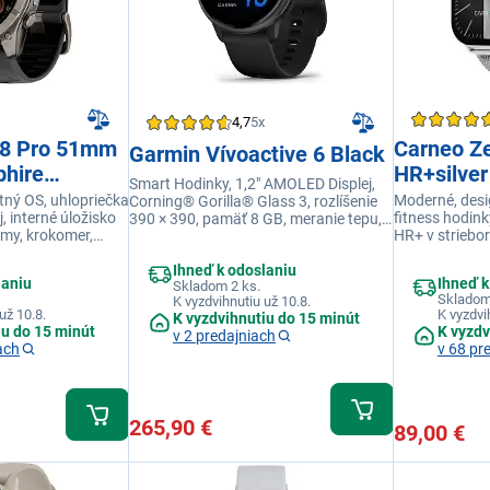
4,7
5x
 8 Pro 51mm
Carneo Ze
Garmin Vívoactive 6 Black
hire
HR+silver
Smart Hodinky, 1,2" AMOLED Displej,
cone band
stný OS, uhlopriečka
Moderné, des
Corning® Gorilla® Glass 3, rozlíšenie
, interné úložisko
fitness hodin
390 × 390, pamäť 8 GB, meranie tepu,
ck
imy, krokomer,
HR+ v striebor
výdrž batérie 11 dní, vodeodolnosť
oring spánku,
kovovým, ple
5ATM
Ihneď k odoslaniu
27 dní,
farebným SUP
laniu
Ihneď k
Skladom 2 ks.
titánová
Skladom 
K vyzdvihnutiu už 10.8.
už 10.8.
K vyzdvi
K vyzdvihnutiu do 15 minút
iu do 15 minút
K vyzdv
v 2 predajniach
ach
v 68 pr
265,90 €
89,00 €