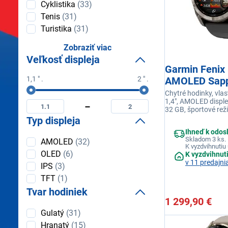
Cyklistika
(33)
Tenis
(31)
Turistika
(31)
Zobraziť viac
Veľkosť displeja
Garmin Fenix
1,1 " .
2 " .
AMOLED Sapp
Veľkosť
Titanium Sili
Chytré hodinky, vla
Minimální
Maximální
displeja
1,4", AMOLED displej
Graphite/Bla
veľkosť
veľkosť
32 GB, športové rež
displeja
displeja
meranie tepu, monit
Typ displeja
Bluetooth, výdrž až 
Ihneď k odos
vodotesnosť, farba 
Typ
Skladom 3 ks.
AMOLED
(32)
K vyzdvihnutiu 
displeja
OLED
(6)
K vyzdvihnut
v 11 predajni
IPS
(3)
TFT
(1)
Tvar hodiniek
1 299,90 €
Tvar
Gulatý
(31)
hodiniek
Hranatý
(15)