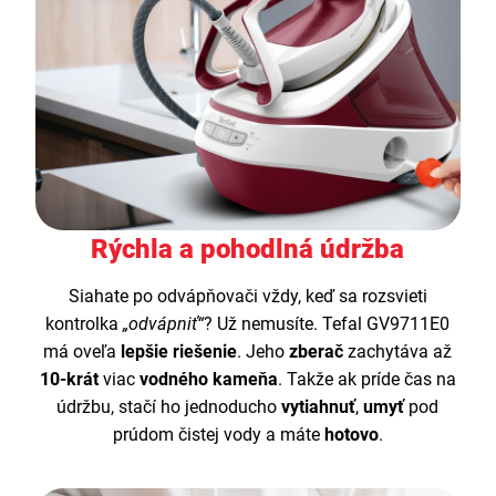
Rýchla a pohodlná údržba
Siahate po odvápňovači vždy, keď sa rozsvieti
kontrolka
„odvápniť“
? Už nemusíte. Tefal GV9711E0
má oveľa
lepšie riešenie
. Jeho
zberač
zachytáva až
10-krát
viac
vodného kameňa
. Takže ak príde čas na
údržbu, stačí ho jednoducho
vytiahnuť
,
umyť
pod
prúdom čistej vody a máte
hotovo
.