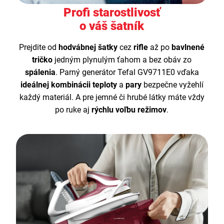
Profi starostlivosť
o váš šatník
Prejdite od
hodvábnej šatky
cez
rifle
až po
bavlnené
tričko
jedným plynulým ťahom a bez obáv zo
spálenia
. Parný generátor Tefal GV9711E0 vďaka
ideálnej kombinácii teploty
a
pary
bezpečne vyžehlí
každý materiál. A pre jemné či hrubé látky máte vždy
po ruke aj
rýchlu voľbu režimov
.