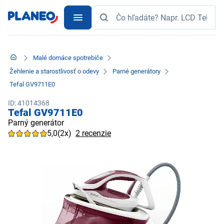
Malé domáce spotrebiče
Žehlenie a starostlivosť o odevy
Parné generátory
Tefal GV9711E0
ID: 41014368
Tefal GV9711E0
Parný generátor
5,0
(2x)
2 recenzie