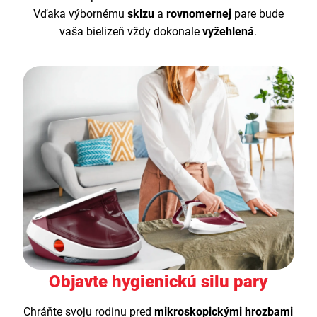
Vďaka výbornému
sklzu
a
rovnomernej
pare bude
vaša bielizeň vždy dokonale
vyžehlená
.
Objavte hygienickú silu pary
Chráňte svoju rodinu pred
mikroskopickými hrozbami