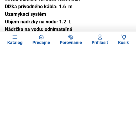
Dĺžka prívodného kábla: 1.6 m
Uzamykací systém
Objem nádržky na vodu: 1.2 L
Nádržka na vodu: odnímateľná
Uloženie šnúry: prívodná hadica na paru
Katalóg
Predajne
Porovnanie
Prihlásiť
Košík
Zberač vodného kameňa
Funkcia na odstraňovanie vodného kameňa:
vyberateľný
zberač vodného kameňa
Farba: kovová gamay/biela
Použité obrázky sú iba ilustratívne a technické špecifikácie sa môžu
v priebehu času zmeniť bez predchádzajúceho upozornenia.
Zadajte
Chcete vedieť ako prvý o novinkách?