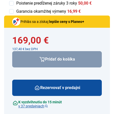
Poistenie predĺženej záruky 3 roky
50,00 €
Garancia okamžitej výmeny
16,99 €
Prihlás sa a získaj
lepšie ceny s Planeo+
169,00 €
137,40 € bez DPH
Pridať do košíka
Rezervovať v predajni
K vyzdvihnutiu do 15 minút
v 37 predajniach