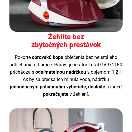
Žehlite bez
zbytočných prestávok
Pokorte
obrovskú kopu
oblečenia bez neustáleho
odbiehania od práce. Parný generátor Tefal GV9711E0
prichádza s
odnímateľnou nádržkou
s objemom
1,2 l
.
Ak by sa predsa len minula voda, nádržku
jednoduchým potiahnutím vyberiete
,
doplníte
a ihneď
pokračujete
v žehlení.