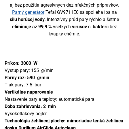
aj bez použitia agresívnych dezinfekčných prípravkov.
Parný generátor
Tefal GV9711E0 sa spolieha iba na
silu horúcej vody
. Intenzívny prúd pary rýchlo a šetrne
eliminuje až 99,9 %
všetkých
vírusov
či
baktérií
bez
kvapky chémie.
Príkon: 3000 W
Výstup pary: 155 g/min
Parný ráz: 590 g/min
Tlak pary: 7.5 bar
Vertikálne naparovanie
Nastavenie pary a teploty: automatická para
Doba zahrievania: 2 min
Vysokotlakový bojler
Technológia žehliacej plochy: mimoriadne tenká žehliaca
doska Durilium AirGlide Autoclean