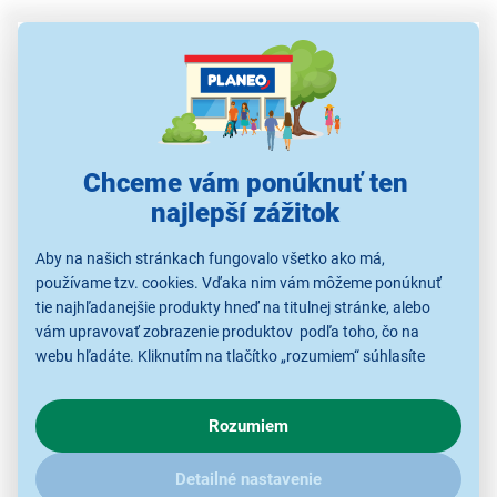
Chceme vám ponúknuť ten
najlepší zážitok
Aby na našich stránkach fungovalo všetko ako má,
používame tzv. cookies. Vďaka nim vám môžeme ponúknuť
tie najhľadanejšie produkty hneď na titulnej stránke, alebo
vám upravovať zobrazenie produktov podľa toho, čo na
webu hľadáte. Kliknutím na tlačítko „rozumiem“ súhlasíte
Pokorte horu bielizne
s využívaním cookies pre analytické účely a predaním údajov
o chovaní na webe pre zobrazovaní cielených reklám.
Zmeňte nekonečné nedeľné žehlenie na rýchlu
Rozumiem
V prípade že vás zaujímajú detaily, ako u nás s cookies a
záležitosť. Parný generátor Tefal GV9711E0 je
ďalšími údaji pracujeme, kliknite
sem
.
stvorený na to, aby vám ušetril čas. Silný tlak
7,5 baru
Detailné nastavenie
a
stály výstup pary 155 g/min
zaručia, že nerovnosti