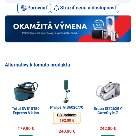
Porovnať
Strážiť cenu a dostupnosť
Alternatívy k tomuto produktu
Philips AIS6020/70
Tefal SV8151E0
Braun IS7262GY
B
Express Vision
CareStyle 7
S kupónom
192,00 €
179,90 €
242,00 €
240,00 €