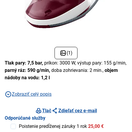
(1)
Tlak pary: 7,5 bar,
príkon: 3000 W, výstup pary: 155 g/min,
parný ráz: 590 g/min,
doba zohrievania: 2 min.,
objem
nádoby na vodu: 1,2 l
Zobraziť celý popis
Tlač
Zdieľať cez e-mail
Odporúčané služby
Poistenie predĺženej záruky 1 rok
25,00 €