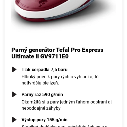
Parný generátor Tefal Pro Express
Ultimate II GV9711E0
Tlak čerpadla 7,5 baru
Hlboký prienik pary rýchlo vyhladí aj tú
najtvrdšiu bielizeň.
Parný ráz 590 g/min
Okamžitá sila pary jedným ťahom odstráni aj
nepoddajné záhyby.
Výstup pary 155 g/min
Stabilná dodávka pary urýchľuje žehlenie a