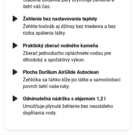
šetrí váš čas.
Žehlenie bez nastavovania teploty
Žehlite hodváb aj džínsy bez triedenia a bez
rizika spálenia látky.
Praktický zberač vodného kameňa
Zberač jednoducho opláchnete vodou pre
dlhodobý a spoľahlivý výkon.
Plocha Durilium AirGlide Autoclean
Žehlička sa ľahko kĺže po látke a samočistiaci
povrch šetrí vaše ruky.
Odnímateľná nádržka s objemom 1,2 l
Umožňuje plynulé žehlenie bez neustáleho
dopĺňania vody.