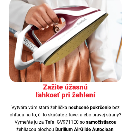
Zažite úžasnú
ľahkosť pri žehlení
Vytvára vám stará žehlička
nechcené pokrčenie
bez
ohľadu na to, či to skúšate z ľavej alebo pravej strany?
Vymeňte ju za Tefal GV9711E0 so
samočistiacou
žehliacou plochou
Durilium AirGlide Autoclean
.