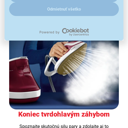
zmiznú na jeden ťah. Užite si hladké výsledky a oveľa
Odmietnuť všetko
viac voľných chvíľ len pre seba.
Koniec tvrdohlavým záhybom
Spoznajte skutočnú silu pary a zdolajte aj to