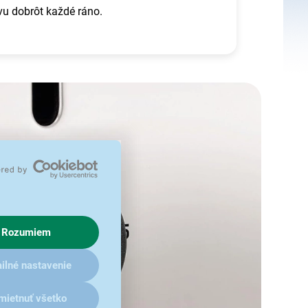
avu dobrôt každé ráno.
Rozumiem
ilné nastavenie
mietnuť všetko