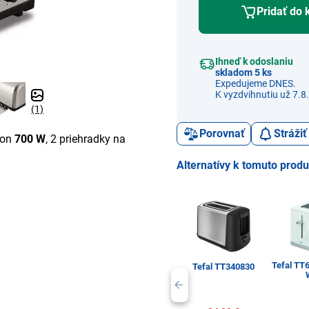
Pridať do 
Ihneď k odoslaniu
skladom 5 ks
Expedujeme DNES.
K vyzdvihnutiu už 7.8.
(1)
Porovnať
Stráži
kon
700 W
, 2 priehradky na
Alternatívy k tomuto prod
Tefal TT
Tefal TT340830