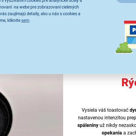
 s využívaním cookies pre analytické účely a
hovaní na webe pre zobrazovaní cielených
vás zaujímajú detaily, ako u nás s cookies a
me, kliknite
sem
.
Rý
Vysiela váš toastovač
dy
nastavenou intenzitou pr
spáleniny
už nikdy nezaskoč
opekania
a zach