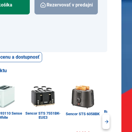
košíka
Rezervovať v predajni
ť cenu a dostupnosť
uktu
Russell Hobbs 2
693110 Sense
Sencor STS 7551BK-
Sencor STS 6058BK
56
White
EUE3
S kupónom
39,19 €