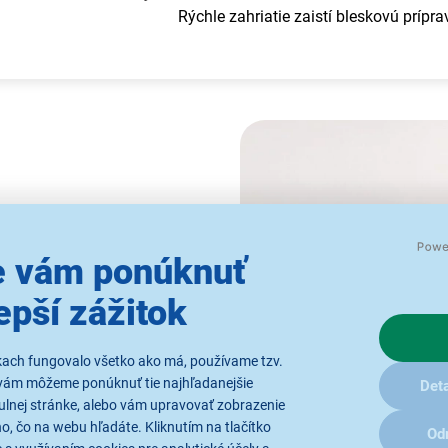
Rýchle zahriatie zaistí bleskovú prípr
 vám ponúknuť
kavosti
epší zážitok
jete poriadne
chrumkavú
lahodí každému. Nechajte sa
kach fungovalo všetko ako má, používame tzv.
iť
1 zo 6 stupňov prepečenia
vám môžeme ponúknuť tie najhľadanejšie
Deta
podľa seba.
ulnej stránke, alebo vám upravovať zobrazenie
, čo na webu hľadáte. Kliknutím na tlačítko
Od