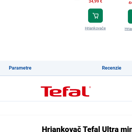
34,99 €
4
Hriankovače
Hri
Parametre
Recenzie
Hriankovač Tefal Ultra m