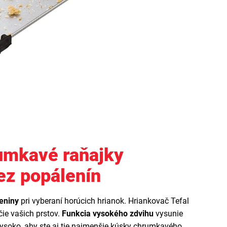
umkavé raňajky
ez popálenín
eniny
pri vyberaní horúcich hrianok. Hriankovač Tefal
ie vašich prstov.
Funkcia vysokého zdvihu
vysunie
ysoko, aby ste aj tie najmenšie kúsky chrumkavého