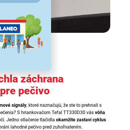
chla záchrana
pre pečivo
mové signály
, ktoré naznačujú, že ste to prehnali s
epečenia? S hriankovačom Tefal TT330D30 vás
vôňa
í. Jedno stlačenie tlačidla
okamžite zastaví cyklus
ráni lahodné pečivo pred zuhoľnatením.