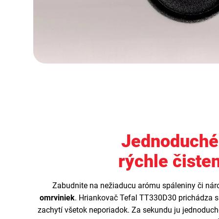
Jednoduché
rýchle čiste
Zabudnite na nežiaducu arómu spáleniny či ná
omrviniek
. Hriankovač Tefal TT330D30 prichádza 
zachytí všetok neporiadok. Za sekundu ju jednoduc