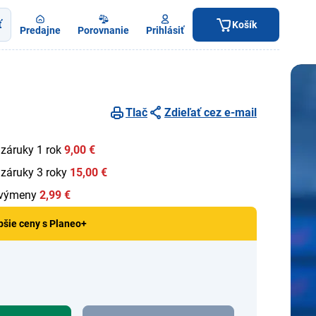
ť
Košík
Predajne
Porovnanie
Prihlásiť
Tlač
Zdieľať cez e-mail
 záruky 1 rok
9,00 €
 záruky 3 roky
15,00 €
 výmeny
2,99 €
pšie ceny s Planeo+