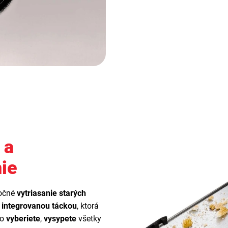
 a
nie
ročné
vytriasanie starých
s
integrovanou táckou
, ktorá
ho
vyberiete
,
vysypete
všetky