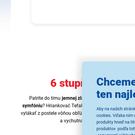
Chceme
6 stupňov chrum
ten najl
Patríte do tímu
jemnej zlatistej hrianky
alebo milu
symfóniu
? Hriankovač Tefal TT330D30 s radosťou u
Aby na našich strán
vylákať z postele vôňou obľúbeného pečiva. Stačí zvol
cookies. Vďaka nim 
a vychutnať si chrumkavé raňajky 
produkty hneď na tit
produktov podľa toho