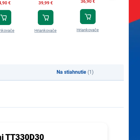
36,90 €
4,90 €
39,99 €
48,99 €
Hriankovače
ankovače
Hriankovače
Hriankovač
Na stiahnutie
(1)
ini TT330D30