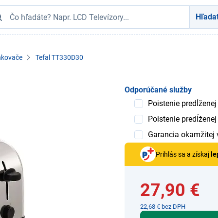
Hľada
nkovače
Tefal TT330D30
Odporúčané služby
Poistenie predĺženej
Poistenie predĺženej
Garancia okamžitej
Prihlás sa a získaj
le
27,90 €
22,68 € bez DPH