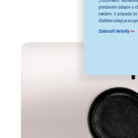
„rozumiem“ súhlasíte
predaním údajov o c
reklám. V prípade že 
ďalšími údaji pracuje
Zobraziť detaily
>>