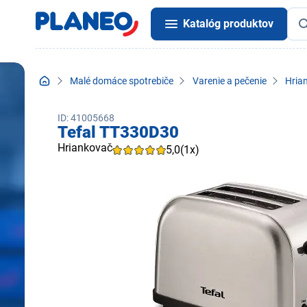
Katalóg produktov
Malé domáce spotrebiče
Varenie a pečenie
Hria
ID: 41005668
Tefal TT330D30
Hriankovač
5,0
(1x)