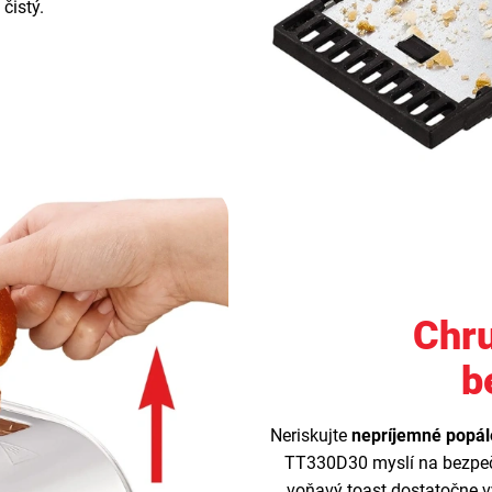
čistý.
Chr
b
Neriskujte
nepríjemné popál
TT330D30 myslí na bezpeč
voňavý toast dostatočne v