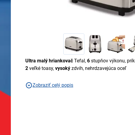
Ultra malý hriankovač
Tefal,
6
stupňov výkonu, prí
2
veľké toasy,
vysoký
zdvih, nehrdzavejúca oceľ
Zobraziť celý popis