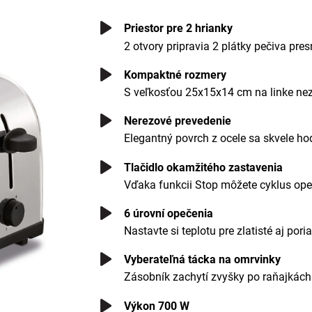
Priestor pre 2 hrianky
2 otvory pripravia 2 plátky pečiva pres
Kompaktné rozmery
S veľkosťou 25x15x14 cm na linke nez
Nerezové prevedenie
Elegantný povrch z ocele sa skvele ho
Tlačidlo okamžitého zastavenia
Vďaka funkcii Stop môžete cyklus ope
6 úrovní opečenia
Nastavte si teplotu pre zlatisté aj po
Vyberateľná tácka na omrvinky
Zásobník zachytí zvyšky po raňajkách 
Výkon 700 W