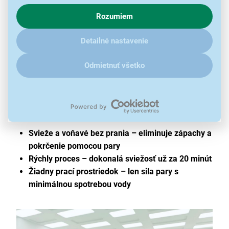
o chovaní na webe pre zobrazovaní cielených reklám.
Rozumiem
V prípade že vás zaujímajú detaily, ako u nás s cookies a
ďalšími údaji pracujeme, kliknite
sem
.
Detailné nastavenie
Steam Refresh
Odmietnuť všetko
Osviežuje bielizeň bez nutnosti prania
Práčka za pouhých 20 minút vytvorí ideálne
množstvo pary, ktoré prenikne hlboko do vlákien,
osvieži ich, odstráni zápach a vyrovná záhyby.
Svieže a voňavé bez prania – eliminuje zápachy a
pokrčenie pomocou pary
Rýchly proces – dokonalá sviežosť už za 20 minút
Žiadny prací prostriedok – len sila pary s
minimálnou spotrebou vody