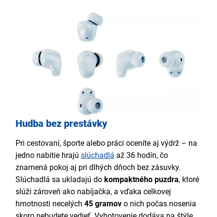
Hudba bez prestávky
Pri cestovaní, športe alebo práci oceníte aj výdrž – na
jedno nabitie hrajú
slúchadlá
až 36 hodín, čo
znamená pokoj aj pri dlhých dňoch bez zásuvky.
Slúchadlá sa ukladajú do
kompaktného puzdra
, ktoré
slúži zároveň ako nabíjačka, a vďaka celkovej
hmotnosti necelých
45 gramov
o nich počas nosenia
skoro nebudete vedieť. Vyhotovenie dodáva na štýle,