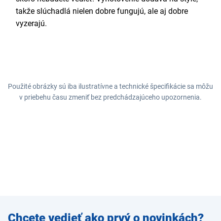
takže slúchadlá nielen dobre fungujú, ale aj dobre
vyzerajú.
Použité obrázky sú iba ilustratívne a technické špecifikácie sa môžu
v priebehu času zmeniť bez predchádzajúceho upozornenia.
Zadajte
Chcete vedieť ako prvý o novinkách?