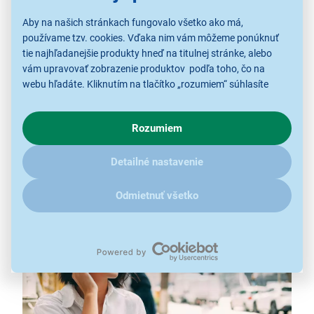
Aby na našich stránkach fungovalo všetko ako má,
používame tzv. cookies. Vďaka nim vám môžeme ponúknuť
tie najhľadanejšie produkty hneď na titulnej stránke, alebo
vám upravovať zobrazenie produktov podľa toho, čo na
Bezdrôtová slúchadlá Xiaomi Redmi Buds
webu hľadáte. Kliknutím na tlačítko „rozumiem“ súhlasíte
6 Play, Blue
s využívaním cookies pre analytické účely a predaním údajov
o chovaní na webe pre zobrazovaní cielených reklám.
výdrž až 36 hodín
Rozumiem
V prípade že vás zaujímajú detaily, ako u nás s cookies a
Bluetooth 5.4
ďalšími údaji pracujeme, kliknite
sem
.
aplikácia Xiaomi Earbuds
Detailné nastavenie
ergonomický dizajn
Odmietnuť všetko