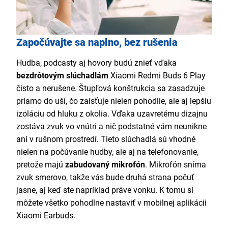
Započúvajte sa naplno, bez rušenia
Hudba, podcasty aj hovory budú znieť vďaka
bezdrôtovým slúchadlám
Xiaomi Redmi Buds 6 Play
čisto a nerušene. Štupľová konštrukcia sa zasadzuje
priamo do uší, čo zaisťuje nielen pohodlie, ale aj lepšiu
izoláciu od hluku z okolia. Vďaka uzavretému dizajnu
zostáva zvuk vo vnútri a nič podstatné vám neunikne
ani v rušnom prostredí. Tieto slúchadlá sú vhodné
nielen na počúvanie hudby, ale aj na telefonovanie,
pretože majú
zabudovaný mikrofón
. Mikrofón sníma
zvuk smerovo, takže vás bude druhá strana počuť
jasne, aj keď ste napríklad práve vonku. K tomu si
môžete všetko pohodlne nastaviť v mobilnej aplikácii
Xiaomi Earbuds.