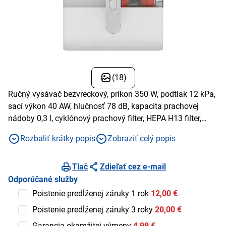
(18)
Ručný vysávač bezvreckový, príkon 350 W, podtlak 12 kPa,
sací výkon 40 AW, hlučnosť 78 dB, kapacita prachovej
nádoby 0,3 l, cyklónový prachový filter, HEPA H13 filter,
napájanie zo siete, automatická regulácia výkonu, 2 stupne
Rozbaliť krátky popis
Zobraziť celý popis
výkonu, biela
Tlač
Zdieľať cez e-mail
Odporúčané služby
Poistenie predĺženej záruky 1 rok
12,00 €
Poistenie predĺženej záruky 3 roky
20,00 €
Garancia okamžitej výmeny
4,99 €