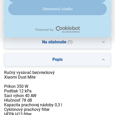
Parametre
Odmietnuť všetko
Recenzie
(2)
Na stiahnutie
(1)
Popis
Ručný vysávač bezvreckový
Xiaomi Dust Mite
Príkon 350 W
Podtlak 12 kPa
Sací výkon 40 AW
Hlučnosť 78 dB
Kapacita prachovej nádoby 0,3 l
Cyklónový prachový filter
HEPA H13 filter