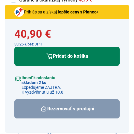
Prihlás sa a získaj
lepšie ceny s Planeo+
40,90 €
33,25 € bez DPH
Pridať do košíka
Ihneď k odoslaniu
skladom 2 ks
Expedujeme ZAJTRA.
K vyzdvihnutiu už 10.8.
Rezervovať v predajni