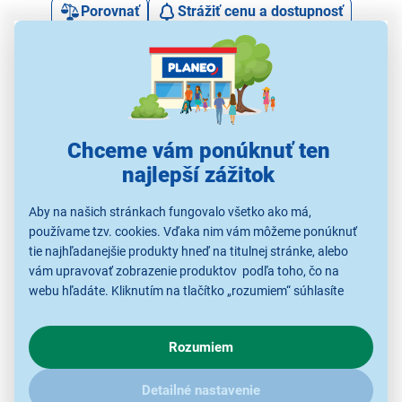
Porovnať
Strážiť cenu a dostupnosť
Alternatívy k tomuto produktu
Chceme vám ponúknuť ten
najlepší zážitok
Xiaomi 2 Pro
ETA 3427 90000 Handy
ETA 
ETA 0426 90000 Combi
BHR08LXEU
Jet
Aby na našich stránkach fungovalo všetko ako má,
59,90 €
používame tzv. cookies. Vďaka nim vám môžeme ponúknuť
77,90 €
65,90 €
tie najhľadanejšie produkty hneď na titulnej stránke, alebo
vám upravovať zobrazenie produktov podľa toho, čo na
webu hľadáte. Kliknutím na tlačítko „rozumiem“ súhlasíte
Vysávače do auta
Vysávače do auta
Vysávače do auta
V
s využívaním cookies pre analytické účely a predaním údajov
o chovaní na webe pre zobrazovaní cielených reklám.
Rozumiem
V prípade že vás zaujímajú detaily, ako u nás s cookies a
ďalšími údaji pracujeme, kliknite
sem
.
Detailné nastavenie