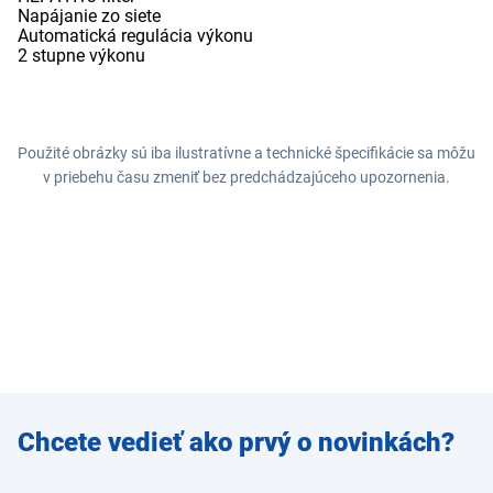
Napájanie zo siete
Automatická regulácia výkonu
2 stupne výkonu
Použité obrázky sú iba ilustratívne a technické špecifikácie sa môžu
v priebehu času zmeniť bez predchádzajúceho upozornenia.
Zadajte
Chcete vedieť ako prvý o novinkách?
e-mail