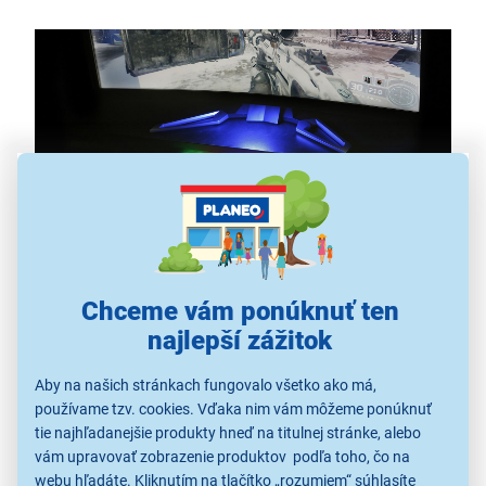
Chceme vám ponúknuť ten
Deväť režimov dúhového podsvietenia
najlepší zážitok
SHADOW YKB 3020 je
herná klávesnica
s kovovou
Aby na našich stránkach fungovalo všetko ako má,
doskou a nastaviteľným podsvietením s dúhovými
používame tzv. cookies. Vďaka nim vám môžeme ponúknuť
farbami.
tie najhľadanejšie produkty hneď na titulnej stránke, alebo
K dispozícii je celkom
9 režimov podsvietenia
vám upravovať zobrazenie produktov podľa toho, čo na
(vrátane vypnutia podsvietenia), ktoré môžete nastaviť
webu hľadáte. Kliknutím na tlačítko „rozumiem“ súhlasíte