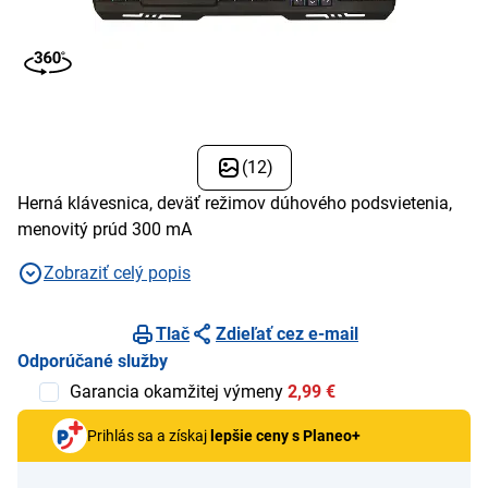
(12)
Herná klávesnica, deväť režimov dúhového podsvietenia,
menovitý prúd 300 mA
Zobraziť celý popis
Tlač
Zdieľať cez e-mail
Odporúčané služby
Garancia okamžitej výmeny
2,99 €
Prihlás sa a získaj
lepšie ceny s Planeo+