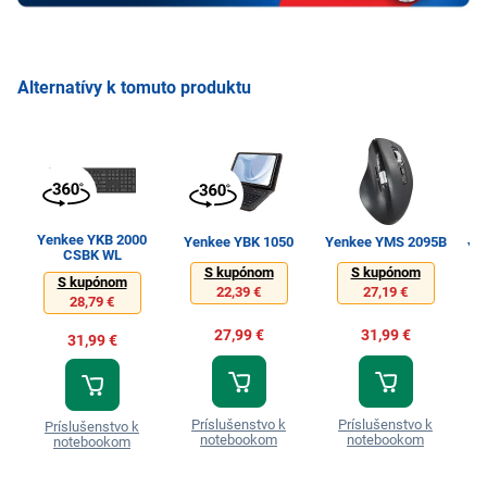
Alternatívy k tomuto produktu
Yenkee YKB 2000
Yenkee YBK 1050
Yenkee YMS 2095B
Ye
CSBK WL
S kupónom
S kupónom
S kupónom
22,39 €
27,19 €
28,79 €
27,99 €
31,99 €
31,99 €
Príslušenstvo k
Príslušenstvo k
Príslušenstvo k
notebookom
notebookom
notebookom