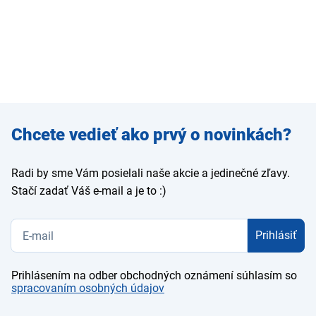
Zadajte
Chcete vedieť ako prvý o novinkách?
e-mail
Radi by sme Vám posielali naše akcie a jedinečné zľavy.
Stačí zadať Váš e-mail a je to :)
Prihlásiť
Prihlásením na odber obchodných oznámení súhlasím so
spracovaním osobných údajov