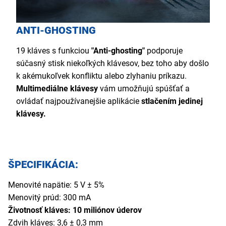
ANTI-GHOSTING
19 kláves s funkciou
"Anti-ghosting"
podporuje
súčasný stisk niekoľkých klávesov, bez toho aby došlo
k akémukoľvek konfliktu alebo zlyhaniu príkazu.
Multimediálne klávesy
vám umožňujú spúšťať a
ovládať najpoužívanejšie aplikácie
stlačením jedinej
klávesy.
ŠPECIFIKÁCIA:
Menovité napätie: 5 V ± 5%
Menovitý prúd: 300 mA
Životnosť kláves: 10 miliónov úderov
Zdvih kláves: 3,6 ± 0,3 mm