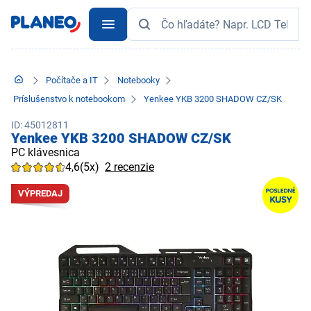
Počítače a IT
Notebooky
Príslušenstvo k notebookom
Yenkee YKB 3200 SHADOW CZ/SK
ID: 45012811
Yenkee YKB 3200 SHADOW CZ/SK
PC klávesnica
4,6
(5x)
2 recenzie
VÝPREDAJ