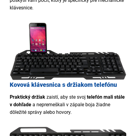
poskytli vám pocit, ktorý je špecifický pre mechanické
klávesnice.
Kovová klávesnica s držiakom telefónu
Praktický držiak
zaistí, aby ste svoj
telefón mali stále
v dohľade
a nepremeškali v zápale boja žiadne
dôležité správy alebo hovory.