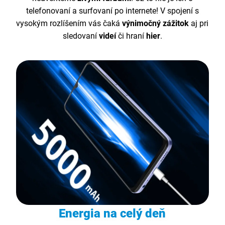
telefonovaní a surfovaní po internete! V spojení s
vysokým rozlíšením vás čaká
výnimočný zážitok
aj pri
sledovaní
videí
či hraní
hier
.
Energia na celý deň