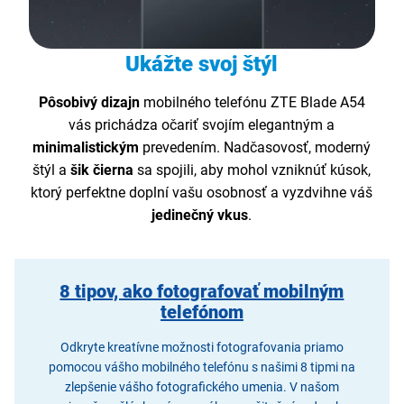
Ukážte svoj štýl
Pôsobivý dizajn
mobilného telefónu ZTE Blade A54
vás prichádza očariť svojím elegantným a
minimalistickým
prevedením. Nadčasovosť, moderný
štýl a
šik čierna
sa spojili, aby mohol vzniknúť kúsok,
ktorý perfektne doplní vašu osobnosť a vyzdvihne váš
jedinečný vkus
.
8 tipov, ako fotografovať mobilným
telefónom
Odkryte kreatívne možnosti fotografovania priamo
pomocou vášho mobilného telefónu s našimi 8 tipmi na
zlepšenie vášho fotografického umenia. V našom