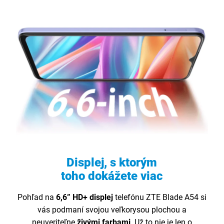
Displej, s ktorým
toho dokážete viac
Pohľad na
6,6” HD+ displej
telefónu ZTE Blade A54 si
vás podmaní svojou veľkorysou plochou a
neuveriteľne
živými farbami
. Už to nie je len o