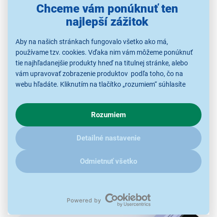
Chceme vám ponúknuť ten
najlepší zážitok
Aby na našich stránkach fungovalo všetko ako má,
používame tzv. cookies. Vďaka nim vám môžeme ponúknuť
tie najhľadanejšie produkty hneď na titulnej stránke, alebo
vám upravovať zobrazenie produktov podľa toho, čo na
webu hľadáte. Kliknutím na tlačítko „rozumiem“ súhlasíte
s využívaním cookies pre analytické účely a predaním údajov
Zvládne vaše výzvy
o chovaní na webe pre zobrazovaní cielených reklám.
Rozumiem
V prípade že vás zaujímajú detaily, ako u nás s cookies a
ďalšími údaji pracujeme, kliknite
sem
.
Dochádza vášmu smartfónu pri náročných
Detailné nastavenie
aplikáciách dych? So ZTE Blade A54 môžete byť bez
obáv.
Technológia zlúčenia pamäte
vám dopraje až
8
Odmietnuť všetko
(4 + 4) GB
dynamickej
RAM
, ktorá naplno uvoľní
potenciál vášho smartfónu a umožní mu zvládnuť aj
náročnejšie úlohy.