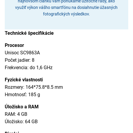
najnovšom článku vám ponúkame užitočné rady, ako
využiť výkon vášho smartfónu na dosiahnutie úžasných
fotografických výsledkov.
Technické špecifikácie
Procesor
Unisoc SC9863A
Počet jadier: 8
Frekvencia: do 1,6 GHz
Fyzické vlastnosti
Rozmery: 164*75.8*8.5 mm
Hmotnosť: 185 g
Úložisko a RAM
RAM: 4 GB
Úložisko: 64 GB