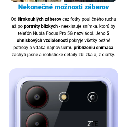
Nekonečné možnosti záberov
Od
širokouhlých záberov
cez fotky pouličného ruchu
až po
portréty blízkych
- neexistuje snímka, ktorú by
telefón Nubia Focus Pro 5G nezvládol. Jeho
5
ohniskových vzdialeností
pokryje všetky bežné
potreby a vďaka najnovšiemu
priblíženiu snímača
zachytí jasné a realistické detaily zblízka aj z diaľky.