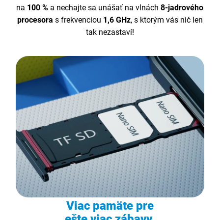
na
100 %
a nechajte sa unášať na vlnách
8-jadrového
procesora
s frekvenciou
1,6 GHz
, s ktorým vás nič len
tak nezastaví!
Viac pamäte pre
ešte viac zábavy