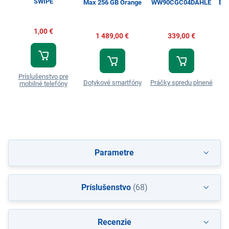
SWIPE
Max 256 GB Orange
WW90CGC04DAHLE
Esp
1,00 €
1 489,00 €
339,00 €
Príslušenstvo pre
Dotykové smartfóny
Práčky spredu plnené
T
mobilné telefóny
Parametre
Príslušenstvo
(68)
Recenzie