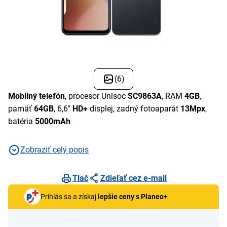
(6)
Mobilný telefón
, procesor Unisoc
SC9863A
, RAM
4GB
,
pamäť
64GB
, 6,6"
HD+
displej, zadný fotoaparát
13Mpx
,
batéria
5000mAh
Zobraziť celý popis
Tlač
Zdieľať cez e-mail
Prihlás sa a získaj
lepšie ceny s Planeo+