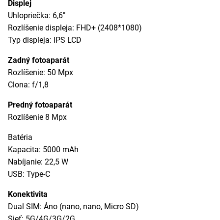
Displej
Uhlopriečka: 6,6"
Rozlíšenie displeja: FHD+ (2408*1080)
Typ displeja: IPS LCD
Zadný fotoaparát
Rozlíšenie: 50 Mpx
Clona: f/1,8
Predný fotoaparát
Rozlíšenie 8 Mpx
Batéria
Kapacita: 5000 mAh
Nabíjanie: 22,5 W
USB: Type-C
Konektivita
Dual SIM: Áno (nano, nano, Micro SD)
Sieť: 5G/4G/3G/2G