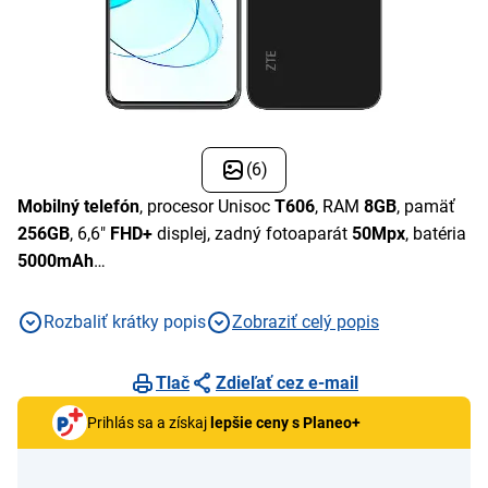
(6)
Mobilný telefón
, procesor Unisoc
T606
, RAM
8GB
, pamäť
256GB
, 6,6"
FHD+
displej, zadný fotoaparát
50Mpx
, batéria
5000mAh
Rozbaliť krátky popis
Zobraziť celý popis
Tlač
Zdieľať cez e-mail
Prihlás sa a získaj
lepšie ceny s Planeo+