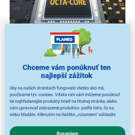
Procesor, ktorý
Chceme vám ponúknuť ten
nemrhá vaším časom
najlepší zážitok
Pripravujú vás
pomalé reakcie
vášho starého telefónu
Aby na našich stránkach fungovalo všetko ako má,
o drahocenný čas aj trpezlivosť? Využite každú chvíľu
používame tzv. cookies. Vďaka nim vám môžeme ponúknuť
na
100 %
a nechajte sa unášať na vlnách
8-jadrového
tie najhľadanejšie produkty hneď na titulnej stránke, alebo
procesora
s frekvenciou
1,6 GHz
, s ktorým vás nič len
vám upravovať zobrazenie produktov podľa toho, čo na
tak nezastaví!
webu hľadáte. Kliknutím na tlačítko „rozumiem“ súhlasíte
s využívaním cookies pre analytické účely a predaním údajov
o chovaní na webe pre zobrazovaní cielených reklám.
Rozumiem
V prípade že vás zaujímajú detaily, ako u nás s cookies a