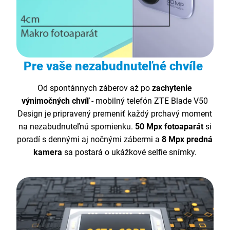
Pre vaše nezabudnuteľné chvíle
Od spontánnych záberov až po
zachytenie
výnimočných chvíľ
- mobilný telefón ZTE Blade V50
Design je pripravený premeniť každý prchavý moment
na nezabudnuteľnú spomienku.
50 Mpx fotoaparát
si
poradí s dennými aj nočnými zábermi a
8 Mpx predná
kamera
sa postará o ukážkové selfie snímky.