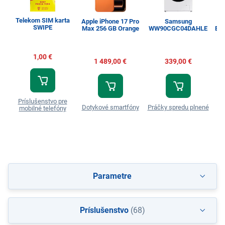
Telekom SIM karta
Apple iPhone 17 Pro
Samsung
SWIPE
Max 256 GB Orange
WW90CGC04DAHLE
Esp
1,00 €
1 489,00 €
339,00 €
Príslušenstvo pre
Dotykové smartfóny
Práčky spredu plnené
T
mobilné telefóny
Parametre
Príslušenstvo
(68)