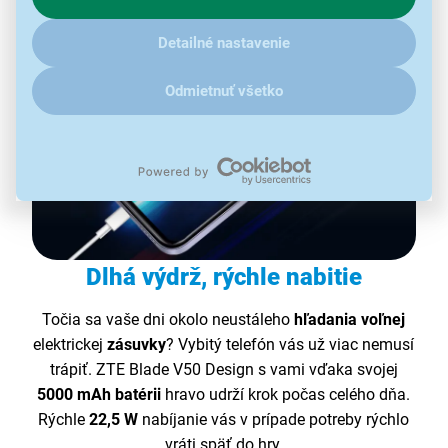
ďalšími údaji pracujeme, kliknite
sem
.
Detailné nastavenie
Odmietnuť všetko
Dlhá výdrž, rýchle nabitie
Točia sa vaše dni okolo neustáleho
hľadania voľnej
elektrickej
zásuvky
? Vybitý telefón vás už viac nemusí
trápiť. ZTE Blade V50 Design s vami vďaka svojej
5000 mAh batérii
hravo udrží krok počas celého dňa.
Rýchle
22,5 W
nabíjanie vás v prípade potreby rýchlo
vráti späť do hry.