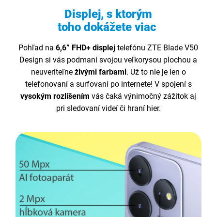
Displej, s ktorým
toho dokážete viac
Pohľad na
6,6” FHD+ displej
telefónu ZTE Blade V50
Design si vás podmaní svojou veľkorysou plochou a
neuveriteľne
živými farbami
. Už to nie je len o
telefonovaní a surfovaní po internete! V spojení s
vysokým rozlíšením
vás čaká výnimočný zážitok aj
pri sledovaní videí či hraní hier.