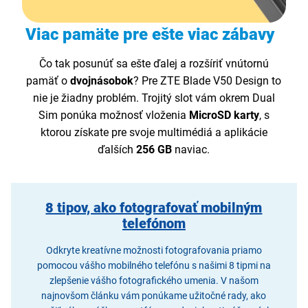
Viac pamäte pre ešte viac zábavy
Čo tak posunúť sa ešte ďalej a rozšíriť vnútornú
pamäť o
dvojnásobok
? Pre ZTE Blade V50 Design to
nie je žiadny problém. Trojitý slot vám okrem Dual
Sim ponúka možnosť vloženia
MicroSD karty
, s
ktorou získate pre svoje multimédiá a aplikácie
ďalších
256 GB
naviac.
8 tipov, ako fotografovať mobilným
telefónom
Odkryte kreatívne možnosti fotografovania priamo
pomocou vášho mobilného telefónu s našimi 8 tipmi na
zlepšenie vášho fotografického umenia. V našom
najnovšom článku vám ponúkame užitočné rady, ako