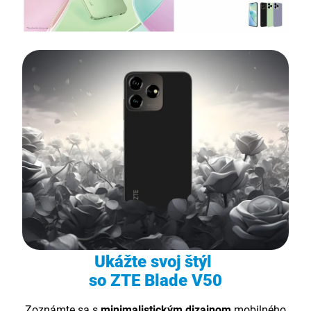
Ukážte svoj štýl
so ZTE Blade V50
Zoznámte sa s
minimalistickým dizajnom
mobilného