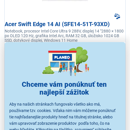
Acer Swift Edge 14 AI (SFE14-51T-93XD)
Notebook, procesor Intel Core Ultra 9 288V, displej 14 "2880 × 1800
px OLED 120 Hz, grafika Intel Arc, RAM 32 GB, úložisko 1024 GB
SSD, dotykový displej, Windows 11 Home
Ihneď k odoslaniu
Skladom 1 ks.
K vyzdvihnutiu už 10.8.
1 599,00 €
Chceme vám ponúknuť ten
najlepší zážitok
KOMBINUJ A UŠETRI
Aby na našich stránkach fungovalo všetko ako má,
používame tzv. cookies. Vďaka nim vám môžeme ponúknuť
tie najhľadanejšie produkty hneď na titulnej stránke, alebo
vám upravovať zobrazenie produktov podľa toho, čo na
webu hľadáte. Kliknutím na tlačítko „rozumiem“ súhlasíte