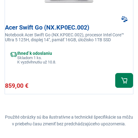
Acer Swift Go (NX.KP0EC.002)
Notebook Acer Swift Go (NX.KP0EC.002), procesor Intel Core™
Ultra 5 125H, displej 14", pamäť 16GB, úložisko 1TB SSD
Ihneď k odoslaniu
Skladom 1 ks.
K vyzdvihnutiu už 10.8.
859,00 €
Použité obrázky sú iba ilustratívne a technické špecifikácie sa môžu
v priebehu času zmeniť bez predchádzajúceho upozornenia.