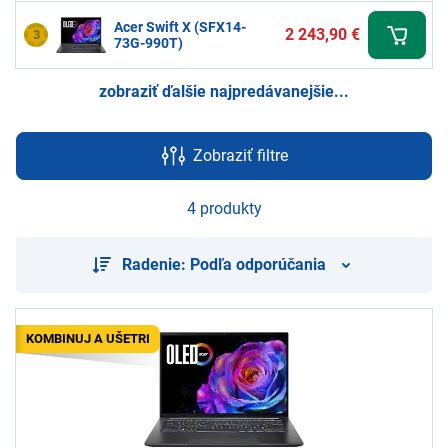
Acer Swift X (SFX14-
2 243,90 €
3
73G-990T)
zobraziť ďalšie najpredávanejšie...
Zobraziť filtre
4 produkty
Radenie: Podľa odporúčania
KOMBINUJ A UŠETRI