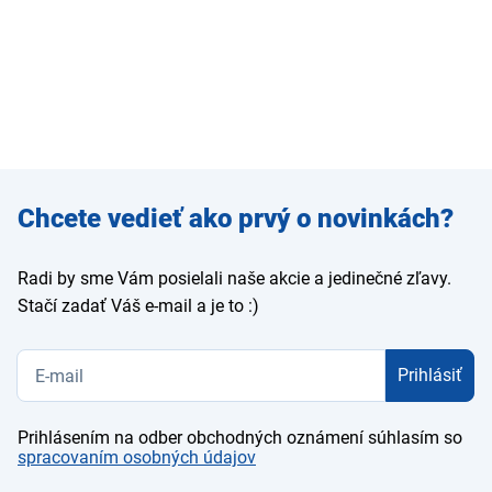
Zadajte
Chcete vedieť ako prvý o novinkách?
e-mail
Radi by sme Vám posielali naše akcie a jedinečné zľavy.
Stačí zadať Váš e-mail a je to :)
Prihlásiť
Prihlásením na odber obchodných oznámení súhlasím so
spracovaním osobných údajov