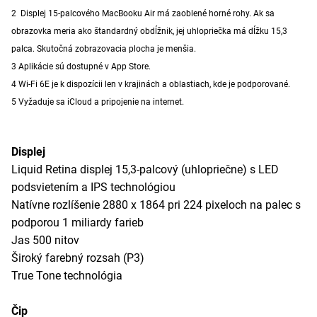
2 Displej 15-palcového MacBooku Air má zaoblené horné rohy. Ak sa
obrazovka meria ako štandardný obdĺžnik, jej uhlopriečka má dĺžku 15,3
palca. Skutočná zobrazovacia plocha je menšia.
3 Aplikácie sú dostupné v App Store.
4 Wi-Fi 6E je k dispozícii len v krajinách a oblastiach, kde je podporované.
5 Vyžaduje sa iCloud a pripojenie na internet.
Displej
Liquid Retina displej 15,3-palcový (uhlopriečne) s LED
podsvietením a IPS technológiou
Natívne rozlíšenie 2880 x 1864 pri 224 pixeloch na palec s
podporou 1 miliardy farieb
Jas 500 nitov
Široký farebný rozsah (P3)
True Tone technológia
Čip