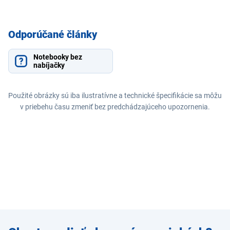
Odporúčané články
Notebooky bez
nabíjačky
Použité obrázky sú iba ilustratívne a technické špecifikácie sa môžu
v priebehu času zmeniť bez predchádzajúceho upozornenia.
Zadajte