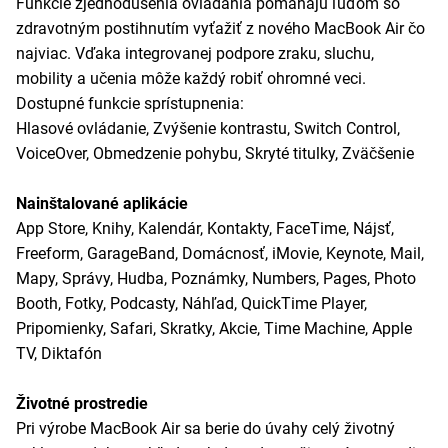
Funkcie zjednodušenia ovládania pomáhajú ľuďom so
zdravotným postihnutím vyťažiť z nového MacBook Air čo
najviac. Vďaka integrovanej podpore zraku, sluchu,
mobility a učenia môže každý robiť ohromné veci.
Dostupné funkcie sprístupnenia:
Hlasové ovládanie, Zvýšenie kontrastu, Switch Control,
VoiceOver, Obmedzenie pohybu, Skryté titulky, Zväčšenie
Nainštalované aplikácie
App Store, Knihy, Kalendár, Kontakty, FaceTime, Nájsť,
Freeform, GarageBand, Domácnosť, iMovie, Keynote, Mail,
Mapy, Správy, Hudba, Poznámky, Numbers, Pages, Photo
Booth, Fotky, Podcasty, Náhľad, QuickTime Player,
Pripomienky, Safari, Skratky, Akcie, Time Machine, Apple
TV, Diktafón
Životné prostredie
Pri výrobe MacBook Air sa berie do úvahy celý životný