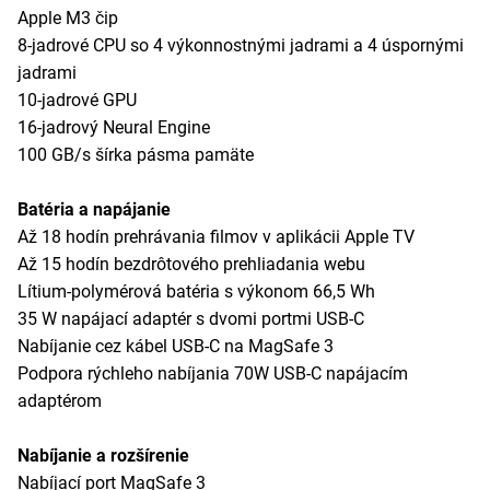
Apple M3 čip
8-jadrové CPU so 4 výkonnostnými jadrami a 4 úspornými
jadrami
10-jadrové GPU
16-jadrový Neural Engine
100 GB/s šírka pásma pamäte
Batéria a napájanie
Až 18 hodín prehrávania filmov v aplikácii Apple TV
Až 15 hodín bezdrôtového prehliadania webu
Lítium-polymérová batéria s výkonom 66,5 Wh
35 W napájací adaptér s dvomi portmi USB-C
Nabíjanie cez kábel USB-C na MagSafe 3
Podpora rýchleho nabíjania 70W USB-C napájacím
adaptérom
Nabíjanie a rozšírenie
Nabíjací port MagSafe 3