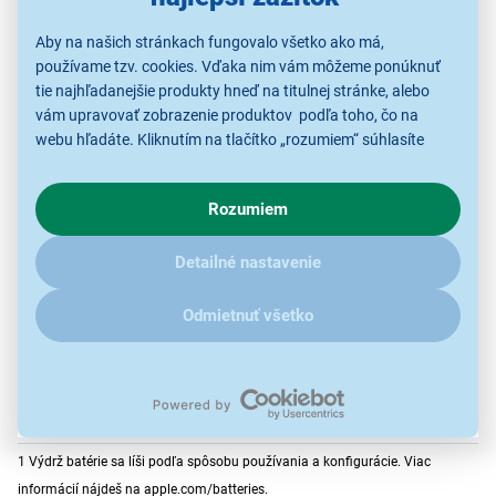
Aby na našich stránkach fungovalo všetko ako má,
používame tzv. cookies. Vďaka nim vám môžeme ponúknuť
tie najhľadanejšie produkty hneď na titulnej stránke, alebo
vám upravovať zobrazenie produktov podľa toho, čo na
webu hľadáte. Kliknutím na tlačítko „rozumiem“ súhlasíte
s využívaním cookies pre analytické účely a predaním údajov
Ak miluješ iPhone, zamiluješ si aj
o chovaní na webe pre zobrazovaní cielených reklám.
Mac
Rozumiem
V prípade že vás zaujímajú detaily, ako u nás s cookies a
ďalšími údaji pracujeme, kliknite
sem
.
MacBook Air
kúzelne spolupracuje s ostatnými
Detailné nastavenie
.5
zariadeniami Apple
Môžeš začať písať email na
Odmietnuť všetko
iPhone a doťuknúť ho na Macu alebo posielať SMS
správy z Macu. A to zďaleka nie je všetko.
1 Výdrž batérie sa líši podľa spôsobu používania a konfigurácie. Viac
informácií nájdeš na apple.com/batteries.