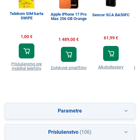
Telekom SIM karta
Apple iPhone 17 Pro
Sencor SCA BA50FC
SWIPE
Max 256 GB Orange
WW
1,00 €
61,99 €
1 489,00 €
Príslušenstvo pre
Alkoholtestery
Dotykové smartfóny
Prá
mobilné telefóny
Parametre
Príslušenstvo
(106)