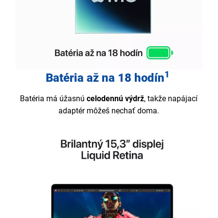
1
Batéria až na 18 hodín
Batéria má úžasnú
celodennú výdrž
, takže napájací
adaptér môžeš nechať doma.