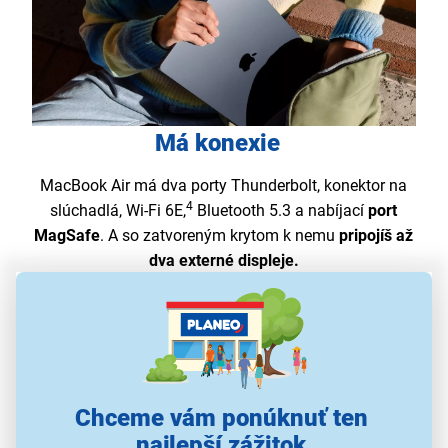
Má konexie
MacBook Air má dva porty Thunderbolt, konektor na
4
slúchadlá, Wi-Fi 6E,
Bluetooth 5.3 a nabíjací
port
MagSafe
. A so zatvoreným krytom k nemu
pripojíš až
dva externé displeje.
Chceme vám ponúknuť ten
najlepší zážitok