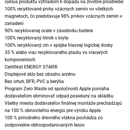
cyklus produktu vzhľadom k dopadu na životné prostredie:
100% recyklované prvky vzácnych zemín vo všetkých
magnetoch, čo predstavuje 98% prvkov vzácnych zemín v
zariadení
90% recyklovanej ocele v zásobníku batérie
100% recyklovaný hliník v kryte
100% recyklovaný cín v spájke hlavnej logickej dosky
35 % alebo viac recyklovaného plastu vo viacerých
komponentoch
Certifikát ENERGY STAR®
Displejové sklo bez obsahu arzénu
Bez ortuti, BFR, PVC a berýlia
Program Zero Waste od spoločnosti Apple pomáha
dodávateľom eliminovať odpad posielaný na skládku
Všetky miesta dodávateľov finálnej montáže prechádzajú
na 100 % obnoviteľnú energiu pre výrobu Apple
100 % prírodného drevného vlákna pochádza zo
zodpovedne obhospodarovaných lesov