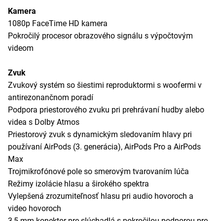
Kamera
1080p FaceTime HD kamera
Pokročilý procesor obrazového signálu s výpočtovým
videom
Zvuk
Zvukový systém so šiestimi reproduktormi s woofermi v
antirezonančnom poradí
Podpora priestorového zvuku pri prehrávaní hudby alebo
videa s Dolby Atmos
Priestorový zvuk s dynamickým sledovaním hlavy pri
používaní AirPods (3. generácia), AirPods Pro a AirPods
Max
Trojmikrofónové pole so smerovým tvarovaním lúča
Režimy izolácie hlasu a širokého spektra
Vylepšená zrozumiteľnosť hlasu pri audio hovoroch a
video hovoroch
3,5 mm konektor pre slúchadlá s pokročilou podporou pre