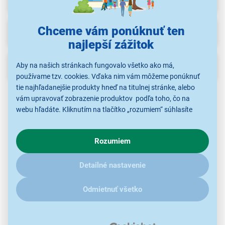
Chceme vám ponúknuť ten
Na stiahnutie
najlepší zážitok
Popis
Aby na našich stránkach fungovalo všetko ako má,
používame tzv. cookies. Vďaka nim vám môžeme ponúknuť
tie najhľadanejšie produkty hneď na titulnej stránke, alebo
vám upravovať zobrazenie produktov podľa toho, čo na
webu hľadáte. Kliknutím na tlačítko „rozumiem“ súhlasíte
s využívaním cookies pre analytické účely a predaním údajov
o chovaní na webe pre zobrazovaní cielených reklám.
Rozumiem
V prípade že vás zaujímajú detaily, ako u nás s cookies a
ďalšími údaji pracujeme, kliknite
sem
.
Detailné nastavenie
Odmietnuť všetko
Powerbanka Baseus Bipow 2 biela
kapacita 1 000 mAh