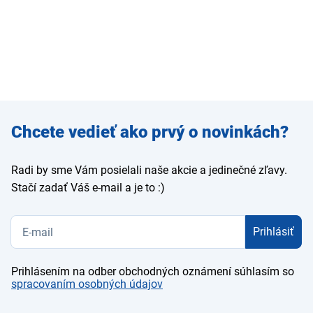
Zadajte
Chcete vedieť ako prvý o novinkách?
e-mail
Radi by sme Vám posielali naše akcie a jedinečné zľavy.
Stačí zadať Váš e-mail a je to :)
Prihlásiť
Prihlásením na odber obchodných oznámení súhlasím so
spracovaním osobných údajov