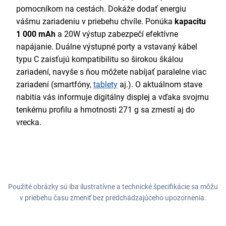
pomocníkom na cestách. Dokáže dodať energiu
vášmu zariadeniu v priebehu chvíle. Ponúka
kapacitu
1 000 mAh
a 20W výstup zabezpečí efektívne
napájanie. Duálne výstupné porty a vstavaný kábel
typu C zaisťujú kompatibilitu so širokou škálou
zariadení, navyše s ňou môžete nabíjať paralelne viac
zariadení (smartfóny,
tablety
aj.). O aktuálnom stave
nabitia vás informuje digitálny displej a vďaka svojmu
tenkému profilu a hmotnosti 271 g sa zmestí aj do
vrecka.
Použité obrázky sú iba ilustratívne a technické špecifikácie sa môžu
v priebehu času zmeniť bez predchádzajúceho upozornenia.