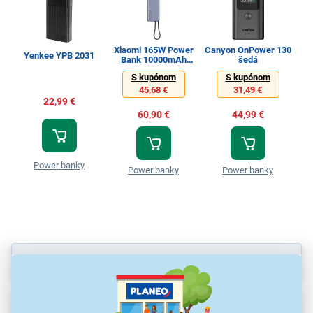
Xiaomi 165W Power
Canyon OnPower 130
X
Yenkee YPB 2031
Bank 10000mAh
šedá
(Integrated Cable) GL
(Int
S kupónom
S kupónom
45,68 €
31,49 €
22,99 €
60,90 €
44,99 €
Power banky
Power banky
Power banky
Parametre
Recenzie