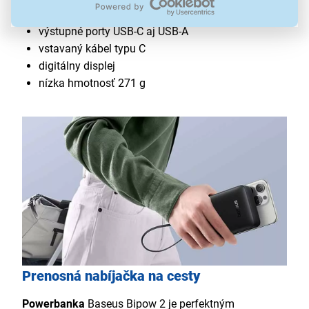
20W výstup na rýchle napájanie
výstupné porty USB-C aj USB-A
vstavaný kábel typu C
digitálny displej
nízka hmotnosť 271 g
Prenosná nabíjačka na cesty
Powerbanka
Baseus Bipow 2 je perfektným