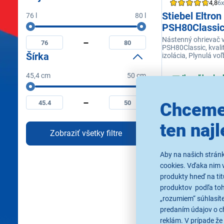
4,8
6x
Stiebel Eltron
76 l
80 l
Objem
PSH80Classi
Minimální
Maximální
objem
objem
Nástenný ohrievač v
PSH80Classic, kvali
Šírka
izolácia, Plynulá voľ
rozsahu 30-70 °C
45,4 cm
50 cm
Ihneď k odos
Šírka
Skladom 1 ks.
Minimální
Maximální
K vyzdvihnutiu 
šírka
šírka
Chceme
ten najl
279,00 €
Zobraziť všetky filtre
Aby na našich strán
cookies. Vďaka nim 
produkty hneď na tit
produktov podľa toho
„rozumiem“ súhlasíte
predaním údajov o c
reklám. V prípade že 