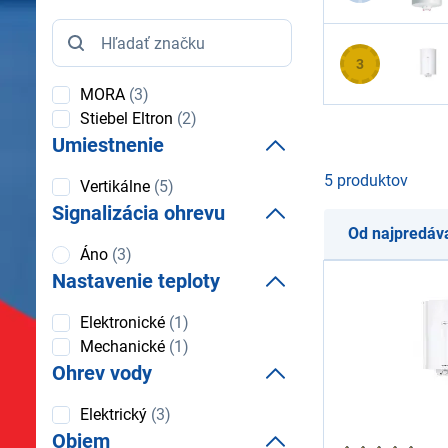
Značka
3
MORA
(3)
Stiebel Eltron
(2)
Umiestnenie
5 produktov
Umiestnenie
Vertikálne
(5)
Signalizácia ohrevu
Od najpredáv
Signalizácia
Áno
(3)
ohrevu
Nastavenie teploty
Nastavenie
Elektronické
(1)
teploty
Mechanické
(1)
Ohrev vody
Ohrev
Elektrický
(3)
vody
Objem