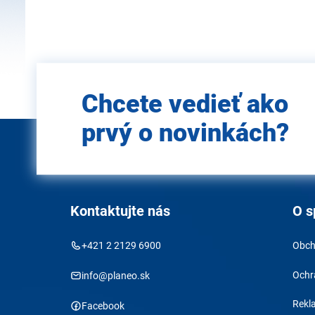
Zadajte
Chcete vedieť ako
e-mail
prvý o novinkách?
Kontaktujte nás
O s
+421 2 2129 6900
Obch
Ochr
info@planeo.sk
Rekl
Facebook