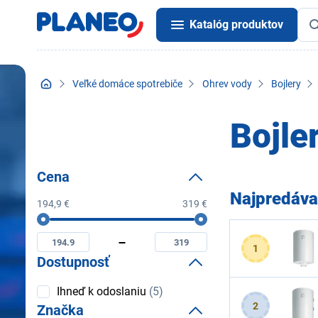
Katalóg produktov
Veľké domáce spotrebiče
Ohrev vody
Bojlery
Bojle
Cena
Najpredáva
194,9 €
319 €
Cena
Minimální
Maximální
cena
cena
1
Dostupnosť
Dostupnosť
Ihneď k odoslaniu
(5)
2
Značka