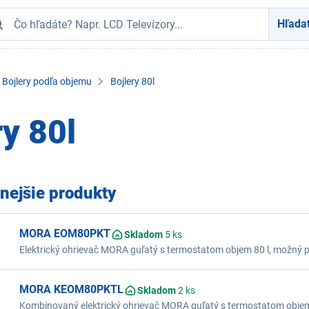
Hľada
Bojlery podľa objemu
Bojlery 80l
ry 80l
nejšie produkty
MORA EOM80PKT
Skladom
5 ks
Elektrický ohrievač MORA guľatý s termostatom objem 80 l, možný p
zvislá inštalácia, elektrické ponorné teleso, regulácia teploty otoč
nastavenia až do 65°C, hospodárne nastavenie 55°C, ochrana proti
vykurovacieho telesa, bimetalový teplomer ukazovateľa teploty vody
MORA KEOM80PKTL
Skladom
2 ks
Prevádzkový tlak 6 až 9 barov. Špeciálny smalt, horčíková anóda. Ľ
siete G 1/2.
Kombinovaný elektrický ohrievač MORA guľatý s termostatom objem 