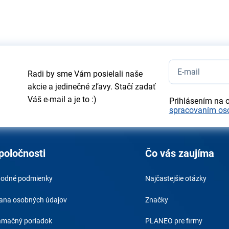
Radi by sme Vám posielali naše
akcie a jedinečné zľavy. Stačí zadať
Váš e-mail a je to :)
Prihlásením na 
spracovaním os
poločnosti
Čo vás zaujíma
odné podmienky
Najčastejšie otázky
ana osobných údajov
Značky
amačný poriadok
PLANEO pre firmy