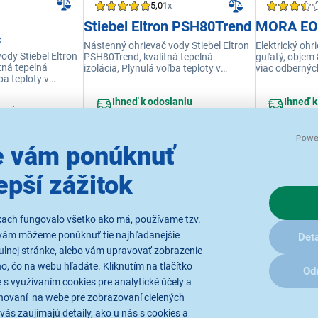
5,0
1x
Stiebel Eltron PSH80Trend
MORA E
c
Nástenný ohrievač vody Stiebel Eltron
Elektrický o
ody Stiebel Eltron
PSH80Trend, kvalitná tepelná
guľatý, objem 
tná tepelná
izolácia, Plynulá voľba teploty v
viac odberných
ba teploty v
rozsahu 35-75 °C
veľmi kvalitn
tepelné straty
Ihneď k odoslaniu
Ihneď k
trubicovými t
laniu
Skladom 2 ks.
Skladom
Elektronická r
K vyzdvihnutiu už 10.8.
K vyzdvi
vypínač, tlačí
už 10.8.
Rozsah nastav
 vám ponúknuť
75°C. Ukazova
Ochrana prot
Ochrana proti 
epší zážitok
319,00 €
269,00 €
ochrany proti b
Prevádzkový 
telesa. Ukazo
Prevádzkový tl
kach fungovalo všetko ako má, používame tzv.
Ochrana proti
vám môžeme ponúknuť tie najhľadanejšie
Deta
smaltu a horč
montáž i údržb
ulnej stránke, alebo vám upravovať zobrazenie
1/2.
, čo na webu hľadáte. Kliknutím na tlačítko
Od
 s využívaním cookies pre analytické účely a
hovaní na webe pre zobrazovaní cielených
vás zaujímajú detaily, ako u nás s cookies a