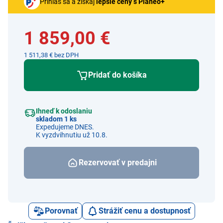
Prihlás sa a získaj
lepšie ceny s Planeo+
1 859,00 €
1 511,38 € bez DPH
Pridať do košíka
Ihneď k odoslaniu
skladom 1 ks
Expedujeme DNES.
K vyzdvihnutiu už 10.8.
Rezervovať v predajni
Porovnať
Strážiť cenu a dostupnosť