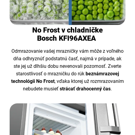
No Frost v chladničke
Bosch KFI96AXEA
Odmrazovanie vašej mrazničky vám môže z voľného
dňa odhryznúť podstatnú časť, najmä v prípade, ak
ste jej už dlhšiu dobu nevenovali pozornosť. Zverte
starostlivosť o mrazničku
do rúk
beznámrazovej
technológii No Frost
, vďaka ktorej už rozmrazovaním
nebudete musieť
strácať drahocenný čas
.