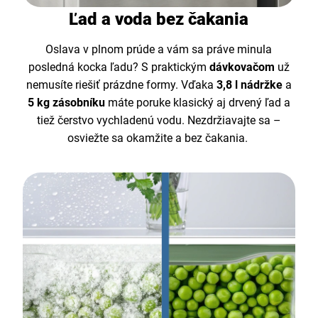
Ľad a voda bez čakania
Oslava v plnom prúde a vám sa práve minula
posledná kocka ľadu? S praktickým
dávkovačom
už
nemusíte riešiť prázdne formy. Vďaka
3,8 l nádržke
a
5 kg zásobníku
máte poruke klasický aj drvený ľad a
tiež čerstvo vychladenú vodu. Nezdržiavajte sa –
osviežte sa okamžite a bez čakania.