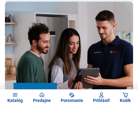
Katalóg
Predajne
Porovnanie
Prihlásiť
Košík
*Na základe prieskumu NPS spoločnosti BSH domáce spotrebiče v Českej