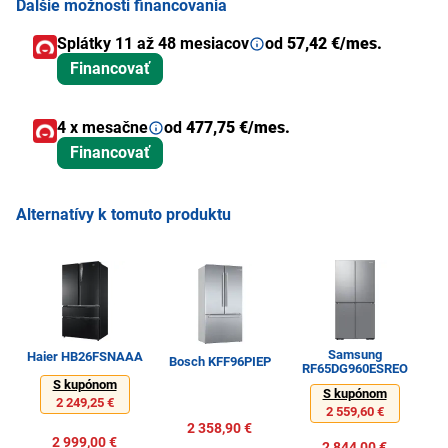
Ďalšie možnosti financovania
Splátky 11 až 48 mesiacov
od
57,42 €/mes.
Financovať
4 x mesačne
od
477,75 €/mes.
Financovať
Alternatívy k tomuto produktu
Samsung
Haier HB26FSNAAA
Bosch KFF96PIEP
B
RF65DG960ESREO
S kupónom
S kupónom
2 249,25 €
2 559,60 €
2 358,90 €
2 999,00 €
2 844,00 €