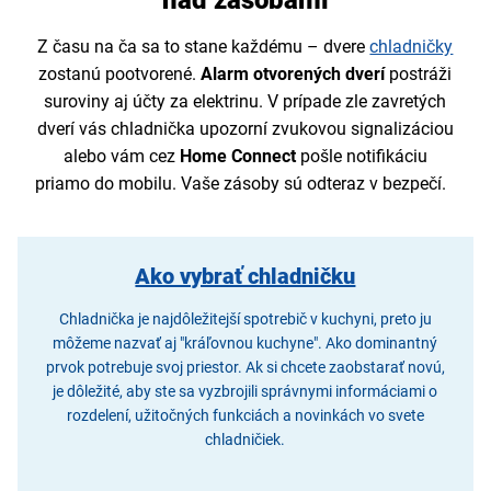
Z času na ča sa to stane každému – dvere
chladničky
zostanú pootvorené.
Alarm otvorených dverí
postráži
suroviny aj účty za elektrinu. V prípade zle zavretých
dverí vás chladnička upozorní zvukovou signalizáciou
alebo vám cez
Home Connect
pošle notifikáciu
priamo do mobilu. Vaše zásoby sú odteraz v bezpečí.
Ako vybrať chladničku
Chladnička je najdôležitejší spotrebič v kuchyni, preto ju
môžeme nazvať aj "kráľovnou kuchyne". Ako dominantný
prvok potrebuje svoj priestor. Ak si chcete zaobstarať novú,
je dôležité, aby ste sa vyzbrojili správnymi informáciami o
rozdelení, užitočných funkciách a novinkách vo svete
chladničiek.