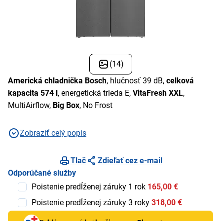
(14)
Americká chladnička Bosch
, hlučnosť 39 dB,
celková
kapacita 574 l
, energetická trieda E,
VitaFresh XXL
,
MultiAirflow,
Big Box
, No Frost
Zobraziť celý popis
Tlač
Zdieľať cez e-mail
Odporúčané služby
Poistenie predĺženej záruky 1 rok
165,00 €
Poistenie predĺženej záruky 3 roky
318,00 €