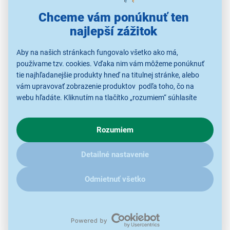
postará nižšia teplota.
Chceme vám ponúknuť ten
najlepší zážitok
Aby na našich stránkach fungovalo všetko ako má,
používame tzv. cookies. Vďaka nim vám môžeme ponúknuť
tie najhľadanejšie produkty hneď na titulnej stránke, alebo
vám upravovať zobrazenie produktov podľa toho, čo na
webu hľadáte. Kliknutím na tlačítko „rozumiem“ súhlasíte
s využívaním cookies pre analytické účely a predaním údajov
o chovaní na webe pre zobrazovaní cielených reklám.
Rozumiem
V prípade že vás zaujímajú detaily, ako u nás s cookies a
ďalšími údaji pracujeme, kliknite
sem
.
Detailné nastavenie
Odmietnuť všetko
Doprajte si potraviny
s maximálnou chuťou
Zabudnite na problémy s nerovnomerným chladením,