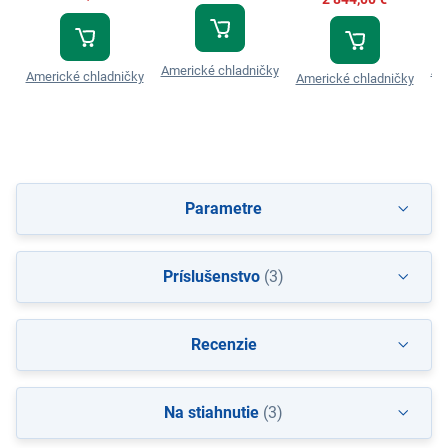
Americké chladničky
Am
Americké chladničky
Americké chladničky
Parametre
Príslušenstvo
(3)
Recenzie
Na stiahnutie
(3)