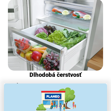
Dlhodobá čerstvosť
Čerstvý šalát zo zeleniny, ktorú ste kúpili pred
niekoľkými dňami? So systémom
VitaFresh XXL <0
°C>
chladničky KFI96AXEA to nie je nič nemožné.
Vďaka priehradke s
reguláciou vlhkosti
vydržia ovocie
a zelenina
dlhšie svieže
a o čerstvosť mäsa či rýb sa