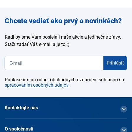
Zadajte
Chcete vedieť ako prvý o novinkách?
e-mail
Radi by sme Vám posielali naše akcie a jedinečné zľavy.
Stačí zadať Váš e-mail a je to :)
Prihlásiť
Prihlásením na odber obchodných oznámení súhlasím so
spracovaním osobných údajov
Kontaktujte nás
O spoločnosti