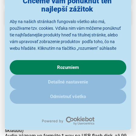
Chceme vám ponúknuť ten
najlepší zážitok
Popis
Aby na našich stránkach fungovalo všetko ako má,
používame tzv. cookies. Vďaka nim vám môžeme ponúknuť
Digitálne piano
tie najhľadanejšie produkty hneď na titulnej stránke, alebo
CASIO PX S7000 WE
vám upravovať zobrazenie produktov podľa toho, čo na
88 štandardných kláves s kladivkovou mechanikou
webu hľadáte. Kliknutím na tlačítko „rozumiem“ súhlasíte
Jednotlivé klávesy s rýchlou odozvou sú vyrobené z
s využívaním cookies pre analytické účely a predaním údajov
kombinácie živice a dreva
o chovaní na webe pre zobrazovaní cielených reklám.
5 stupňov citlivosti dynamiky úderu
Rozumiem
V prípade že vás zaujímajú detaily, ako u nás s cookies a
Polyfónia max. 256 hlasov
ďalšími údaji pracujeme, kliknite
sem
.
400 zvukových registrov s vrstvením zvuku a delením
klaviatúry
Detailné nastavenie
Efekty: hall (8 typov), chorus (12 typov), reverb (8 typov)
surround (3 typy), brilancia (25 hodnôt)
Odmietnuť všetko
Metronóm s nastaviteľným typom taktu a voľbou z 20
rytmov
Koliesko ohýbania tónu s nastaviteľným rozsahom
Mixér (nastavenie parametrov zvuku)
2-stopá MIDI pamäť na 5 skladieb (cca 30.000 nôt / 1
skladbu)
Audio záznam vo formáte *.wav na USB flash disk, až 99