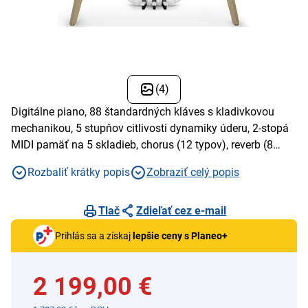
(4)
Digitálne piano, 88 štandardných kláves s kladivkovou
mechanikou, 5 stupňov citlivosti dynamiky úderu, 2-stopá
MIDI pamäť na 5 skladieb, chorus (12 typov), reverb (8
typov), podsvietený LCD displej
Rozbaliť krátky popis
Zobraziť celý popis
Tlač
Zdieľať cez e-mail
Prihlás sa a získaj
lepšie ceny s Planeo+
2 199,00 €