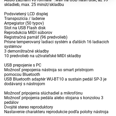
skladieb, max. 25 minút/skladbu
Podsvietený LCD displej
Transpozícia / ladenie
Arrpegiator (50 typov)
Slot na USB Flash disk
Reprodukcia MIDI súborov
Registračná pamäť (96 predvolieb)
Prísne temperovaný ladiaci systém a ďalších 16 ladiacich
systémov
3 demonštračné skladby
10 predvolieb na užívateľské MIDI skladby
USB prepojenie s PC
Možnosť prepojenia nástroja so smart prístrojom
pomocou Bluetooth
USB Bluetooth adaptér WU-BT10 a sustain pedál SP-3 je
dodávaný s nástrojom
Možnosť pripojenia slúchadiel a mikrofónu
Možnosť pripojenia pedála alebo stojana s konzolou 3
pedálov
Dvojité stereo reproduktory
Nastavenie charakteru reprodukcie podľa polohy nástroja