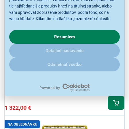
tie najhľadanejšie produkty hneď na titulnej stránke, alebo
vám upravovať zobrazenie produktov podľa toho, čo na
webu hľadáte. Kliknutím na tlačítko „rozumiem“ súhlasíte
s využívaním cookies pre analytické účely a predaním údajov
o chovaní na webe pre zobrazovaní cielených reklám.
Rozumiem
V prípade že vás zaujímajú detaily, ako u nás s cookies a
ďalšími údaji pracujeme, kliknite
sem
.
Casio AP-S450BK
Detailné nastavenie
Digitálne piano, 88 štandardných kláves s prirodzene vyváženou
kladivkovou mechanikou, 5 stupňov citlivosti dynamiky úderu,
Odmietnuť všetko
polyfónia max. 256 hlasov, 26 zvukových registrov, aplikácia CASIO
Music Space
Očakávame od 12.8.
1 322,00 €
NA OBJEDNÁVKU