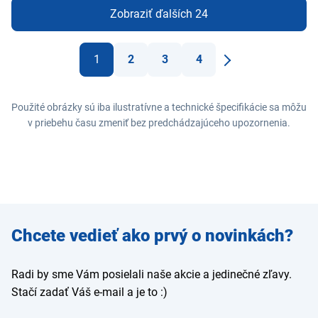
Zobraziť ďalších 24
1
2
3
4
Ďaľší
Použité obrázky sú iba ilustratívne a technické špecifikácie sa môžu
v priebehu času zmeniť bez predchádzajúceho upozornenia.
Zadajte
Chcete vedieť ako prvý o novinkách?
e-mail
Radi by sme Vám posielali naše akcie a jedinečné zľavy.
Stačí zadať Váš e-mail a je to :)