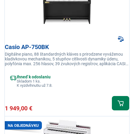
Casio AP-750BK
Digitálne piano, 88 štandardných kláves s prirodzene vyváženou
kladivkovou mechanikou, 5 stupňov citlivosti dynamiky úderu,
polyfónia max. 256 hlasov, 39 zvukových registrov, aplikácia CASIO
Music Space
Ihneď k odoslaniu
Skladom 1 ks.
K vyzdvihnutiu už 7.8.
1 949,00 €
NA OBJEDNÁVKU