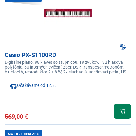
Casio PX-S1100RD
Digitálne piano, 88 kláves so stupnicou, 18 zvukov, 192 hlasová
polyfónia, 60 interných cvičení, zbor, DSP, transposer,metronóm,
bluetooth, reproduktor 2 x 8 W, 2x slúchadlá, udržiavací pedál, USB
port, line-out R/L mono,
Očakávame od 12.8.
569,00 €
NA OBJEDNÁVKU