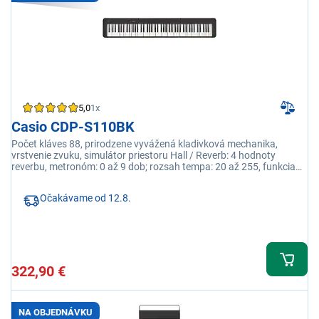
5,0
1x
Casio CDP-S110BK
Počet kláves 88, prirodzene vyvážená kladivková mechanika,
vrstvenie zvuku, simulátor priestoru Hall / Reverb: 4 hodnoty
reverbu, metronóm: 0 až 9 dob; rozsah tempa: 20 až 255, funkcia
automatického vypnutia
Očakávame od 12.8.
322,90 €
NA OBJEDNÁVKU