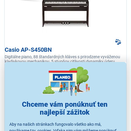
Casio AP-S450BN
Digitálne piano, 88 štandardných kláves s prirodzene vyváženou
kladivkovou mechanikou, 5 stupňov citlivosti dynamiky úderu,
polyfónia max. 256 hlasov, 26 zvukových registrov, aplikácia CASIO
Music Space
Očakávame od 12.8.
Chceme vám ponúknuť ten
1 322,00 €
najlepší zážitok
Aby na našich stránkach fungovalo všetko ako má,
NA OBJEDNÁVKU
používame tzv. cookies. Vďaka nim vám môžeme ponúknuť