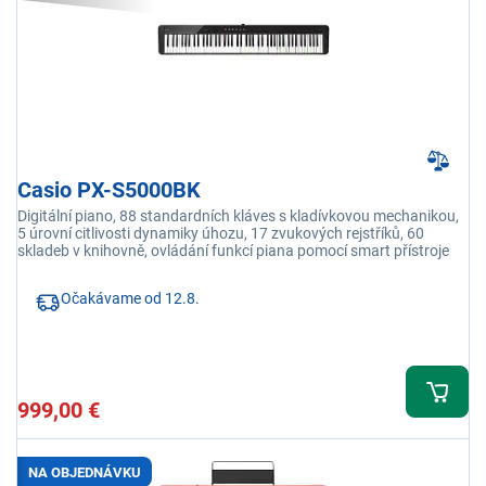
Casio PX-S5000BK
Digitální piano, 88 standardních kláves s kladívkovou mechanikou,
5 úrovní citlivosti dynamiky úhozu, 17 zvukových rejstříků, 60
skladeb v knihovně, ovládání funkcí piana pomocí smart přístroje
Očakávame od 12.8.
999,00 €
NA OBJEDNÁVKU