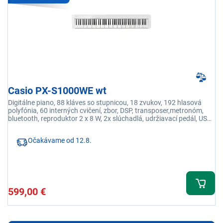
Casio PX-S1000WE wt
Digitálne piano, 88 kláves so stupnicou, 18 zvukov, 192 hlasová
polyfónia, 60 interných cvičení, zbor, DSP, transposer,metronóm,
bluetooth, reproduktor 2 x 8 W, 2x slúchadlá, udržiavací pedál, USB
port, line-out R/L mono
Očakávame od 12.8.
599,00 €