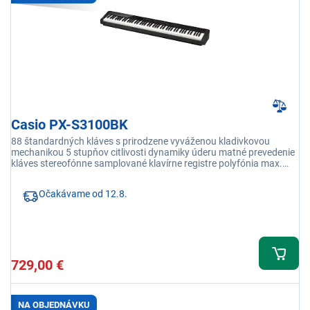
Casio PX-S3100BK
88 štandardných kláves s prirodzene vyváženou kladivkovou
mechanikou 5 stupňov citlivosti dynamiky úderu matné prevedenie
kláves stereofónne samplované klavírne registre polyfónia max.
192 hlasov 700 zvukových registrov
Očakávame od 12.8.
729,00 €
NA OBJEDNÁVKU