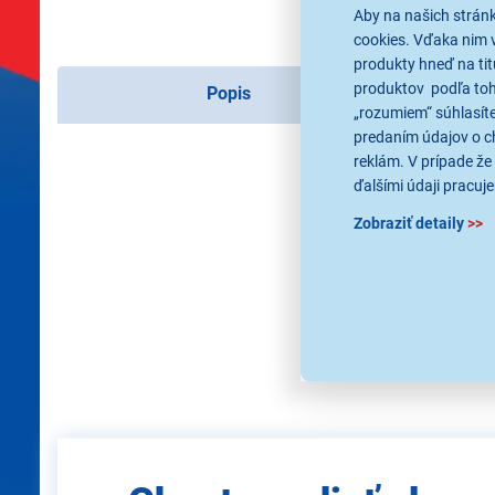
Aby na našich strán
cookies. Vďaka nim 
produkty hneď na tit
produktov podľa toho
Popis
„rozumiem“ súhlasíte
predaním údajov o c
reklám. V prípade že 
ďalšími údaji pracuje
Zobraziť detaily
>>
Použité obrázky sú iba ilus
Zadajte
e-mail