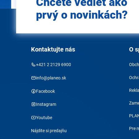
Chcete vedieť ako
prvý o novinkách?
Kontaktujte nás
O s
+421 2 2129 6900
Obch
Ochr
info@planeo.sk
Rekl
Facebook
Zame
Instagram
PLAN
Youtube
Pre 
Nájdite si predajňu