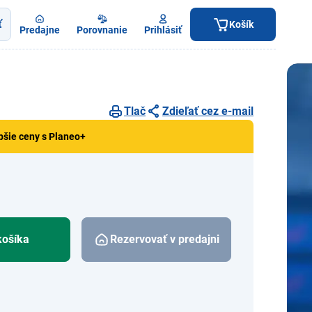
ť
Košík
Predajne
Porovnanie
Prihlásiť
Tlač
Zdieľať cez e-mail
pšie ceny s Planeo+
košíka
Rezervovať v predajni