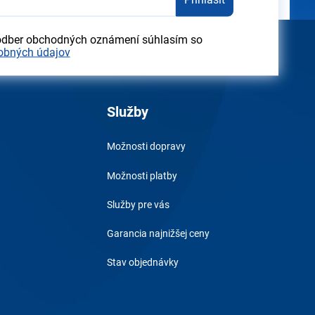
odber obchodných oznámení súhlasím so
obných údajov
Služby
Možnosti dopravy
Možnosti platby
Služby pre vás
Garancia najnižšej ceny
Stav objednávky