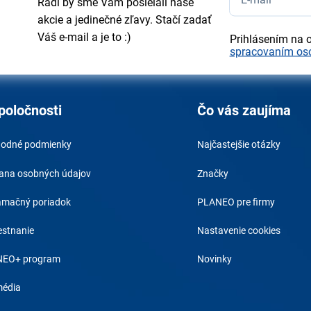
Radi by sme Vám posielali naše
akcie a jedinečné zľavy. Stačí zadať
Váš e-mail a je to :)
Prihlásením na 
spracovaním os
poločnosti
Čo vás zaujíma
odné podmienky
Najčastejšie otázky
ana osobných údajov
Značky
amačný poriadok
PLANEO pre firmy
stnanie
Nastavenie cookies
EO+ program
Novinky
média