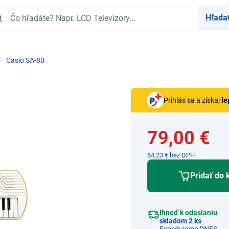
Hľada
Casio SA-80
Prihlás sa a získaj
le
79,00 €
64,23 € bez DPH
Pridať do 
Ihneď k odoslaniu
skladom 2 ks