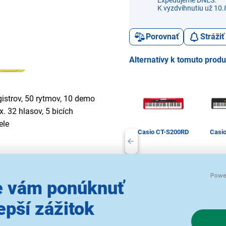
Expedujeme DNES.
K vyzdvihnutiu už 10.
Porovnať
Stráži
Alternatívy k tomuto prod
gistrov, 50 rytmov, 10 demo
. 32 hlasov, 5 bicích
ele
Casio CT-S200RD
Casi
117,00 €
9
 vám ponúknuť
epší zážitok
Klávesy
K