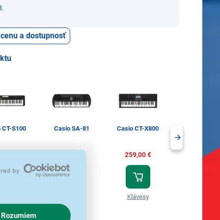
8.
ť cenu a dostupnosť
uktu
o CT-S100
Casio SA-81
Casio CT-X800
Casio CT-S1
5,90 €
74,90 €
259,00 €
204,90 €
lávesy
Klávesy
Klávesy
Klávesy
Rozumiem