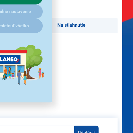
ilné nastavenie
Na stiahnutie
mietnuť všetko
redchádzajúceho upozornenia.
Prihlásiť