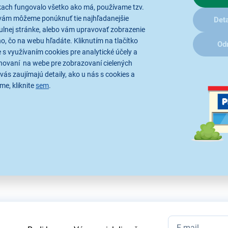
kach fungovalo všetko ako má, používame tzv.
vám môžeme ponúknuť tie najhľadanejšie
Deta
ulnej stránke, alebo vám upravovať zobrazenie
, čo na webu hľadáte. Kliknutím na tlačítko
Parametre
Recenzie
Od
 s využívaním cookies pre analytické účely a
hovaní na webe pre zobrazovaní cielených
vás zaujímajú detaily, ako u nás s cookies a
K dispozícii nie je žiaden popis produktu
me, kliknite
sem
.
tratívne a technické špecifikácie sa môžu v priebehu času zmeniť bez p