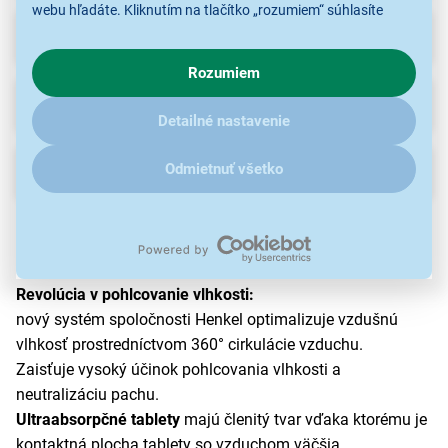
webu hľadáte. Kliknutím na tlačítko „rozumiem“ súhlasíte
s využívaním cookies pre analytické účely a predaním údajov
Recenzie
o chovaní na webe pre zobrazovaní cielených reklám.
Rozumiem
V prípade že vás zaujímajú detaily, ako u nás s cookies a
ďalšími údaji pracujeme, kliknite
sem
.
Na stiahnutie
Detailné nastavenie
Odmietnuť všetko
Popis
Ceresit Stop vlhkosti Aero 360 ° +
1 tableta naviac
Revolúcia v pohlcovanie vlhkosti:
nový systém spoločnosti Henkel optimalizuje vzdušnú
vlhkosť prostredníctvom 360° cirkulácie vzduchu.
Zaisťuje vysoký účinok pohlcovania vlhkosti a
neutralizáciu pachu.
Ultraabsorpčné tablety
majú členitý tvar vďaka ktorému je
kontaktná plocha tablety so vzduchom väčšia,