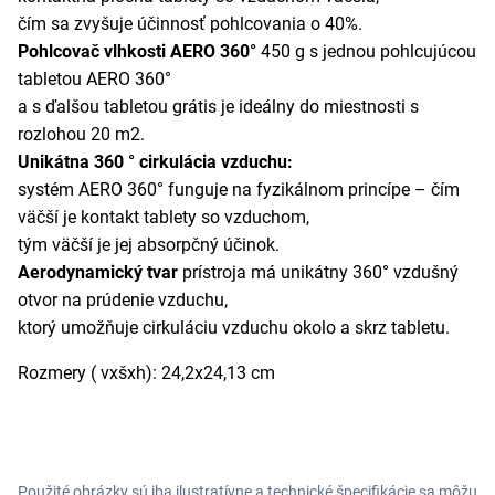
čím sa zvyšuje účinnosť pohlcovania o 40%.
Pohlcovač vlhkosti AERO 360°
450 g s jednou pohlcujúcou
tabletou AERO 360°
a s ďalšou tabletou grátis je ideálny do miestnosti s
rozlohou 20 m2.
Unikátna 360 ° cirkulácia vzduchu:
systém AERO 360° funguje na fyzikálnom princípe – čím
väčší je kontakt tablety so vzduchom,
tým väčší je jej absorpčný účinok.
Aerodynamický tvar
prístroja má unikátny 360° vzdušný
otvor na prúdenie vzduchu,
ktorý umožňuje cirkuláciu vzduchu okolo a skrz tabletu.
Rozmery ( vxšxh): 24,2x24,13 cm
Použité obrázky sú iba ilustratívne a technické špecifikácie sa môžu