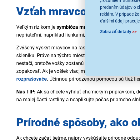
„rozumiem“ súhlasíte
predaním údajov o c
Vzťah mravcov a vošiek
reklám. V prípade že 
ďalšími údaji pracuje
Veľkým rizikom je
symbióza mravcov s voškami.
Vošky 
Zobraziť detaily
>>
nepriateľmi, napríklad lienkami, a tým nepriamo podporuj
Zvýšený výskyt mravcov na rastlinách býva často signálo
skleníku. Práve na týchto miestach sa vošky najčastejš
nestačí, pretože vošky zostanú na rastlinách a problém
zopakovať. Ak je vošiek viac, môže pomôcť vhodný postr
rozprašovače
. Účinnou prirodzenou pomocou sú tiež lien
Náš TIP:
Ak sa chcete vyhnúť chemickým prípravkom, do 
na malej časti rastliny a neaplikujte počas priameho sln
Prírodné spôsoby, ako 
Ak chcete začať šetrne, najprv vyskúšajte prírodné odp