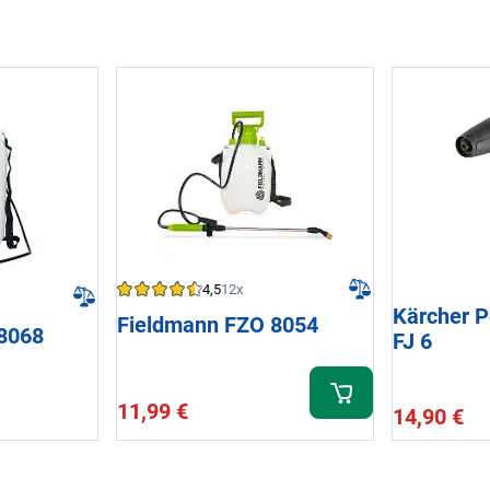
4,5
12x
Kärcher P
Fieldmann FZO 8054
8068
FJ 6
11,99 €
14,90 €