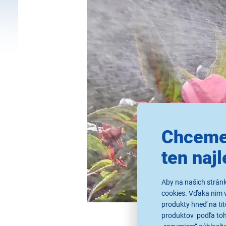
Chceme
ten najl
Aby na našich strán
cookies. Vďaka nim 
produkty hneď na tit
produktov podľa toho