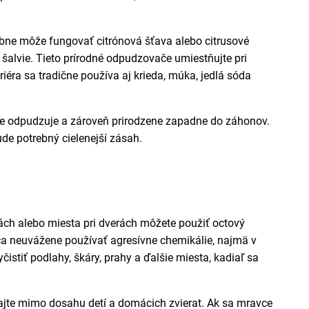
bne môže fungovať citrónová šťava alebo citrusové
 šalvie. Tieto prírodné odpudzovače umiestňujte pri
éra sa tradične používa aj krieda, múka, jedlá sóda
vce odpudzuje a zároveň prirodzene zapadne do záhonov.
de potrebný cielenejší zásah.
ách alebo miesta pri dverách môžete použiť octový
orúča neuvážene používať agresívne chemikálie, najmä v
čistiť podlahy, škáry, prahy a ďalšie miesta, kadiaľ sa
ajte mimo dosahu detí a domácich zvierat. Ak sa mravce