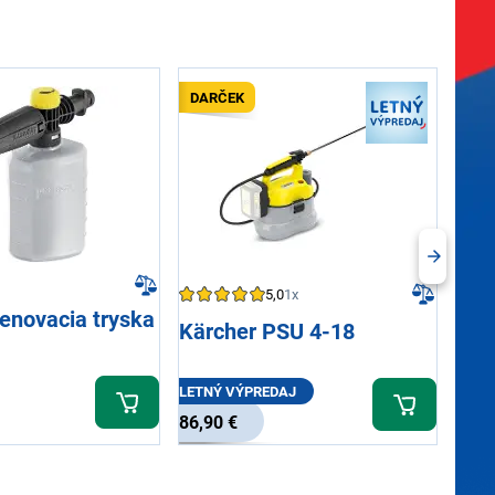
DARČEK
5,0
1x
enovacia tryska
Gar
Kärcher PSU 4-18
pos
Ea
LETNÝ VÝPREDAJ
77,
86,90 €