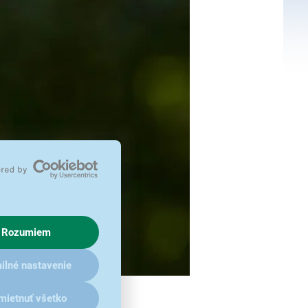
Rozumiem
ilné nastavenie
mietnuť všetko