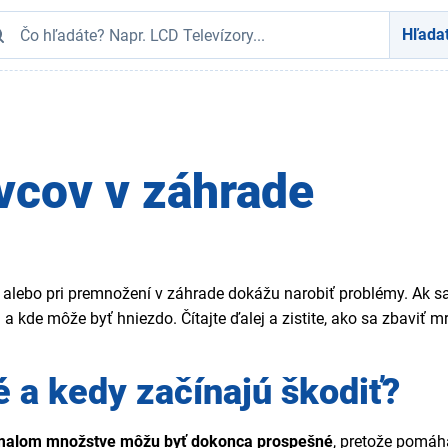
Hľada
vcov v záhrade
u alebo pri premnožení v záhrade dokážu narobiť problémy. Ak sa
ú a kde môže byť hniezdo. Čítajte ďalej a zistite, ako sa zbaviť m
 a kedy začínajú škodiť?
malom množstve môžu byť dokonca prospešné
, pretože pomáh