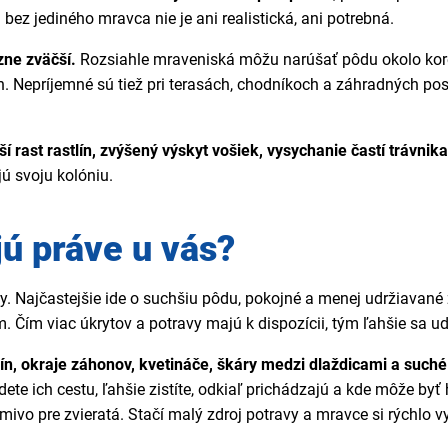
z jediného mravca nie je ani realistická, ani potrebná.
zne zväčší.
Rozsiahle mraveniská môžu narúšať pôdu okolo koreňo
ch. Nepríjemné sú tiež pri terasách, chodníkoch a záhradných p
í rast rastlín, zvýšený výskyt vošiek, vysychanie častí trávnika
jú svoju kolóniu.
ú práve u vás?
 Najčastejšie ide o suchšiu pôdu, pokojné a menej udržiavané z
ím viac úkrytov a potravy majú k dispozícii, tým ľahšie sa udrž
ín, okraje záhonov, kvetináče, škáry medzi dlaždicami a suché 
ete ich cestu, ľahšie zistíte, odkiaľ prichádzajú a kde môže by
rmivo pre zvieratá. Stačí malý zdroj potravy a mravce si rýchlo 