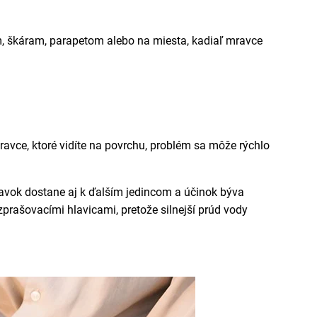
om, škáram, parapetom alebo na miesta, kadiaľ mravce
ravce, ktoré vidíte na povrchu, problém sa môže rýchlo
avok dostane aj k ďalším jedincom a účinok býva
zprašovacími hlavicami, pretože silnejší prúd vody