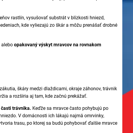
v rastlín, vysušovať substrát v blízkosti hniezd,
osedeniach, kde vyliezajú zo škár a môžu prenášať drobné
alebo
opakovaný výskyt mravcov na rovnakom
ákutia, škáry medzi dlaždicami, okraje záhonov, trávnik
ia a rozšíria aj tam, kde začnú prekážať.
časti trávnika.
Keďže sa mravce často pohybujú po
ť hniezdo. V domácnosti ich lákajú najmä omrvinky,
vytvoria trasu, po ktorej sa budú pohybovať ďalšie mravce