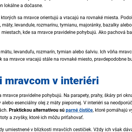
en lokálne a dočasne.
ktorých sa mravce orientujú a vracajú na rovnaké miesta. Podo
 mäty, levandule, rozmarínu, tymianu, majoránky, bazalky alebo
a miestach, kde sa mravce pravidelne pohybujú. Ako pachová bari
d mätu, levanduľu, rozmarín, tymian alebo šalviu. Ich vôňa mra
Ak sa mravce vracajú stále na rovnaké miesto, pravdepodobne bu
i mravcom v interiéri
 mravce pravidelne pohybujú. Na parapety, prahy, škáry pri okn
eky alebo esenciálny olej z mäty piepornej. V interiéri sa neodp
tách.
Praktickou alternatívou sú
parné čističe
, ktoré pomáhajú vy
oty a zvyšky, ktoré ich môžu priťahovať.
 umiestnené v blízkosti mravčích cestičiek. Vždy ich však dáv