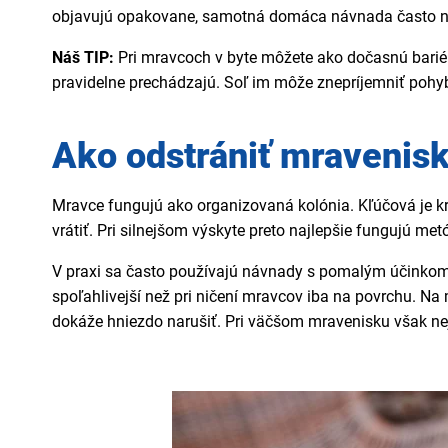
objavujú opakovane, samotná domáca návnada často nestač
Náš TIP:
Pri mravcoch v byte môžete ako dočasnú barié
pravidelne prechádzajú. Soľ im môže znepríjemniť pohyb 
Ako odstrániť mravenis
Mravce fungujú ako organizovaná kolónia. Kľúčová je krá
vrátiť. Pri silnejšom výskyte preto najlepšie fungujú met
V praxi sa často používajú návnady s pomalým účinkom
spoľahlivejší než pri ničení mravcov iba na povrchu. N
dokáže hniezdo narušiť. Pri väčšom mravenisku však nej