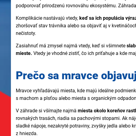
podporovať prirodzenú rovnováhu ekosystému. Záhrada be
Komplikácie nastávajú vtedy,
keď sa ich populácia výra
zhoršovať stav trávnika alebo sa objaviť aj v kvetináčo
nečistoty.
Zasiahnuť má zmysel najmä vtedy, keď si všimnete
slabš
mieste.
Vtedy je vhodné zistiť, čo ich priťahuje a kde ma
Prečo sa mravce objavuj
Mravce vyhľadávajú miesta, kde majú ideálne podmienky.
s machom a plsťou alebo miesta s organickým odpadom. Č
V záhrade si všímajte najmä
miesta okolo koreňov rastl
rovnakých trasách, riadia sa pachovými stopami. Ak nájd
sladké nápoje, nezakryté potraviny, zvyšky jedla alebo k
z hniezda.