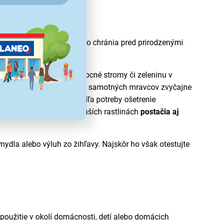
potravy. Zároveň ich často chránia pred prirodzenými
 mladé výhonky, ruže, ovocné stromy či zeleninu v
 vošky súčasne. Odstránenie samotných mravcov zvyčajne
nejším prúdom vody a podľa potreby ošetrenie
né postrekovače
, pri menších rastlinách
postačia aj
ydla alebo výluh zo žihľavy. Najskôr ho však otestujte
použitie v okolí domácnosti, detí alebo domácich