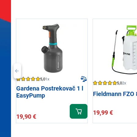
5,0
1x
5,0
2x
Gardena Postrekovač 1 l
Fieldmann FZO 
EasyPump
19,99 €
19,90 €