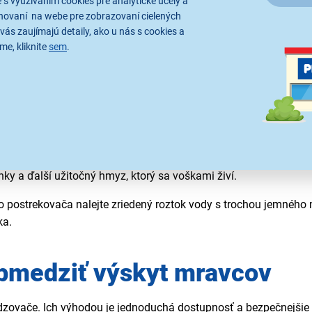
 s využívaním cookies pre analytické účely a
hovaní na webe pre zobrazovaní cielených
vás zaujímajú detaily, ako u nás s cookies a
me, kliknite
sem
.
vylučujú sladkú medovicu, ktorú mravce vyhľadávajú ako zdroj 
ú ich šírenie na rastlinách.
m prítomnosti vošiek. Skontrolujte najmä spodnú stranu listov,
ie ukrývajú. Ak sa problém opakuje, je vhodné riešiť mravce aj
 sa môže rýchlo vrátiť. Menšie množstvo vošiek možno zmyť sil
ek. Na ošetrenie väčších rastlín a záhonov sú
praktické
záhrad
ky a ďalší užitočný hmyz, ktorý sa voškami živí.
postrekovača nalejte zriedený roztok vody s trochou jemného m
ka.
obmedziť výskyt mravcov
udzovače. Ich výhodou je jednoduchá dostupnosť a bezpečnejšie 