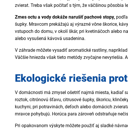
zvierat. Treba však počítať s tým, že väčšinou pôsobia l
Zmes octu a vody dokáže narušiť pachové stopy,
podľa 
šupky. Mravcom prekážajú aj výrazné vône škorice, kávy,
vstupoch do domu, v okolí škár, pri kvetináčoch alebo n
alebo vysušená kávová usadenina.
V záhrade môžete vysadiť aromatické rastliny, napríkla
Väčšie hniezda však tieto metódy zvyčajne nevyriešia. 
Ekologické riešenia prot
V domácnosti má zmysel ošetriť najmä miesta, kadiaľ sa
roztok, citrónovú šťavu, citrusové šupky, škoricu, klinč
kuchyni, pri potravinách, deťoch alebo domácich zviera
mravce pohybujú. Horúca para zároveň odstraňuje nečist
Pri opakovanom výskyte môžete použiť aj sladké návnady