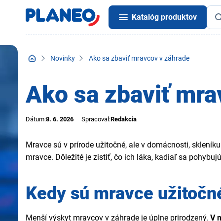
Katalóg produktov
Novinky
Ako sa zbaviť mravcov v záhrade
Ako sa zbaviť mra
Dátum:
8. 6. 2026
Spracoval:
Redakcia
Mravce sú v prírode užitočné, ale v domácnosti, skleník
mravce. Dôležité je zistiť, čo ich láka, kadiaľ sa pohybuj
Kedy sú mravce užitočné
Menší výskyt mravcov v záhrade je úplne prirodzený.
V 