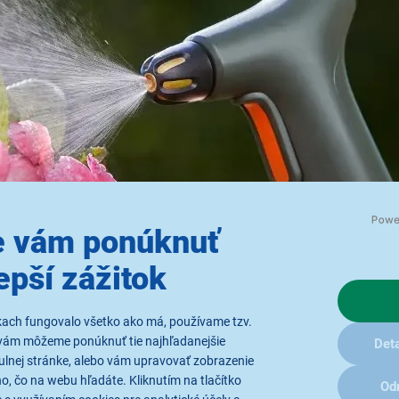
 vám ponúknuť
epší zážitok
kach fungovalo všetko ako má, používame tzv.
vám môžeme ponúknuť tie najhľadanejšie
Deta
ulnej stránke, alebo vám upravovať zobrazenie
, čo na webu hľadáte. Kliknutím na tlačítko
Od