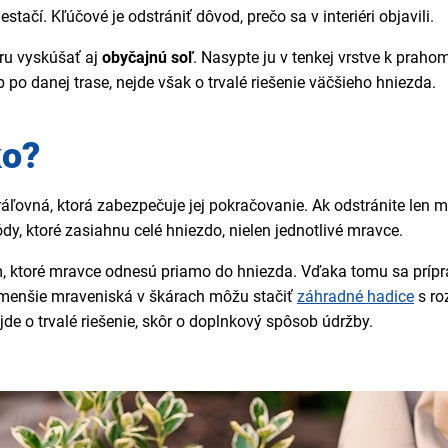
í. Kľúčové je odstrániť dôvod, prečo sa v interiéri objavili.
ru vyskúšať aj
obyčajnú soľ
. Nasypte ju v tenkej vrstve k prah
po danej trase, nejde však o trvalé riešenie väčšieho hniezda.
ko?
ľovná, ktorá zabezpečuje jej pokračovanie. Ak odstránite len m
ódy, ktoré zasiahnu celé hniezdo, nielen jednotlivé mravce.
, ktoré mravce odnesú priamo do hniezda. Vďaka tomu sa prípr
a menšie mraveniská v škárach môžu stačiť
záhradné hadice
s ro
de o trvalé riešenie, skôr o doplnkový spôsob údržby.