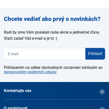
Zadajte
Chcete vedieť ako prvý o novinkách?
e-mail
Radi by sme Vám posielali naše akcie a jedinečné zľavy.
Stačí zadať Váš e-mail a je to :)
Prihlásiť
Prihlásením na odber obchodných oznámení súhlasím so
spracovaním osobných údajov
Kontaktujte nás
O spoločnosti