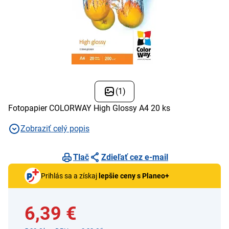
(1)
Fotopapier COLORWAY High Glossy A4 20 ks
Zobraziť celý popis
Tlač
Zdieľať cez e-mail
Prihlás sa a získaj
lepšie ceny s Planeo+
6,39 €