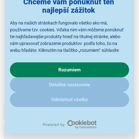
Chceme vám ponúknuť ten
najlepší zážitok
Colorway Fotopapier
Colorway Fotopapier
Colorway Fotopapier
Co
High Glossy A4 50 ks
High Glossy A4 50 ks
Glossy A4 50ks 135g
Hig
Aby na našich stránkach fungovalo všetko ako má,
200g
230g
S kupónom
S kupónom
S kupónom
používame tzv. cookies. Vďaka nim vám môžeme ponúknuť
11,02 €
11,62 €
11,62 €
tie najhľadanejšie produkty hneď na titulnej stránke, alebo
vám upravovať zobrazenie produktov podľa toho, čo na
14,69 €
15,49 €
15,49 €
webu hľadáte. Kliknutím na tlačítko „rozumiem“ súhlasíte
s využívaním cookies pre analytické účely a predaním údajov
o chovaní na webe pre zobrazovaní cielených reklám.
Rozumiem
Fotopapier
Fotopapier
Fotopapier
V prípade že vás zaujímajú detaily, ako u nás s cookies a
ďalšími údaji pracujeme, kliknite
sem
.
Detailné nastavenie
Odmietnuť všetko
Parametre
Recenzie