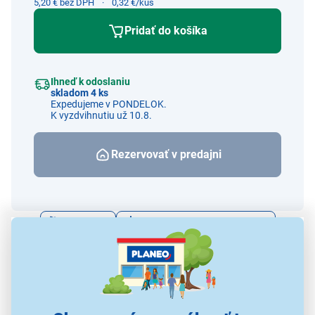
5,20 € bez DPH
0,32 €/kus
Pridať do košíka
Ihneď k odoslaniu
skladom 4 ks
Expedujeme v PONDELOK.
K vyzdvihnutiu už 10.8.
Rezervovať v predajni
Porovnať
Strážiť cenu a dostupnosť
Alternatívy k tomuto produktu