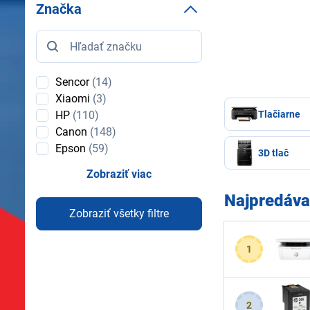
Značka
Značka
Sencor
(14)
Xiaomi
(3)
Tlačiarne
HP
(110)
Canon
(148)
Epson
(59)
3D tlač
Zobraziť viac
Najpredáva
Zobraziť všetky filtre
1
2