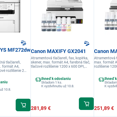
SYS MF272dw
Canon MAXIFY GX2041
Canon M
Atramentová tlačiareň, fax, kopírka,
Atramentová tl
ná tlačiareň,
skener, max. formát A4, farebná tlač,
max. formát A4
. formát A4,
tlačové rozlíšenie 1200 x 600 DPI,
rozlíšenie 120
čové rozlíšenie 2
rýchlosť tlače 15 str./min., náhradná
tlače 15 str./
osť tlače 29
náplň Canon GI-45, pripojenie LAN, Wi-
Canon GI-45, p
Ihneď k odoslaniu
Ihneď k
náplň 071, 071H,
Fi, USB, displej
USB, displej
laniu
Skladom 1 ks.
Skladom
i, LAN, displej LCD
K vyzdvihnutiu už 10.8.
K vyzdvi
už 10.8.
281,89 €
251,89 €