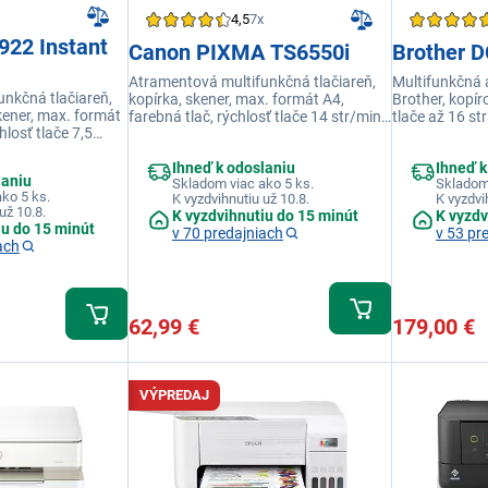
4,5
7x
922 Instant
Canon PIXMA TS6550i
Brother 
Atramentová multifunkčná tlačiareň,
Multifunkčná 
nkčná tlačiareň,
kopírka, skener, max. formát A4,
Brother, kopír
skener, max. formát
farebná tlač, rýchlosť tlače 14 str/min,
tlače až 16 st
hlosť tlače 7,5
náhradná náplň PG-595, CL-586, PG-
automatický d
 náplň HP 308,
595XL, CL-586XL, pripojenie USB, Wi-
x 600 DPI, zás
Ihneď k odoslaniu
Ihneď k
 displej, farba biela
Fi, displej, farba biela
pripojenie USB
laniu
Skladom viac ako 5 ks.
Skladom
ko 5 ks.
K vyzdvihnutiu už 10.8.
K vyzdvi
už 10.8.
K vyzdvihnutiu do 15 minút
K vyzdv
iu do 15 minút
v 70 predajniach
v 53 pr
ach
62,99 €
179,00 €
VÝPREDAJ