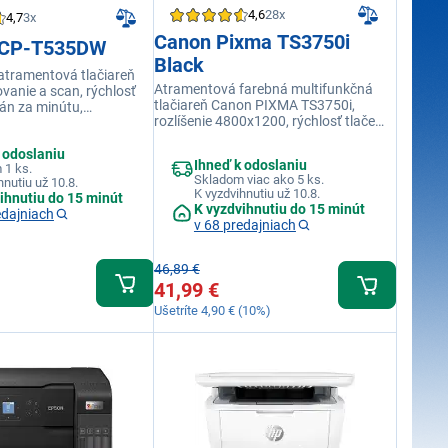
4,6
28x
4,7
3x
Canon Pixma TS3750i
DCP-T535DW
Black
atramentová tlačiareň
Atramentová farebná multifunkčná
ovanie a scan, rýchlosť
tlačiareň Canon PIXMA TS3750i,
rán za minútu,
rozlíšenie 4800x1200, rýchlosť tlače
uplex, farebná tlač 2400
čiernobielej 7,7 str./min, farebnej 4
obník 150 listov,
str./min
 odoslaniu
, LAN, Wi-Fi
Ihneď k odoslaniu
 1 ks.
Skladom viac ako 5 ks.
hnutiu už 10.8.
K vyzdvihnutiu už 10.8.
ihnutiu do 15 minút
K vyzdvihnutiu do 15 minút
edajniach
v 68 predajniach
46,89 €
41,99 €
Ušetríte 4,90 € (10%)