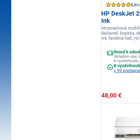
5,0
8x
HP DeskJet 2
Ink
Atramentová multifu
tlačiareň, kopírka, 
A4, farebná tlač, rýc
str./min., náhradná
pripojenie Wi-Fi, USB,
Ihneď k odos
Skladom viac a
K vyzdvihnutiu 
K vyzdvihnut
v 59 predajni
48,00 €