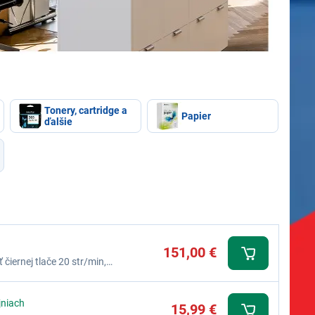
Tonery, cartridge a
Papier
ďalšie
151,00 €
 čiernej tlače 20 str/min,
jniach
15,99 €