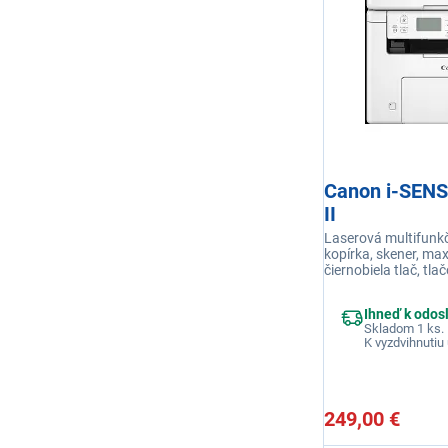
Canon i-SEN
II
Laserová multifunkč
kopírka, skener, max
čiernobiela tlač, tla
400 x 600 DPI, rýchl
str./min, náhradná 
Ihneď k odos
pripojenie USB, Wi-F
Skladom 1 ks.
K vyzdvihnutiu 
249,00 €