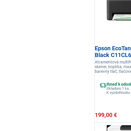
Epson EcoTan
Black C11CL
Atramentová multifu
skener, kopírka, max
barevný tlač, tlačové
5760x1440 DPI, rých
str./min., náhradná
Ihneď k odos
C13T00S64A, pripoj
Skladom 1 ks.
K vyzdvihnutiu 
199,00 €