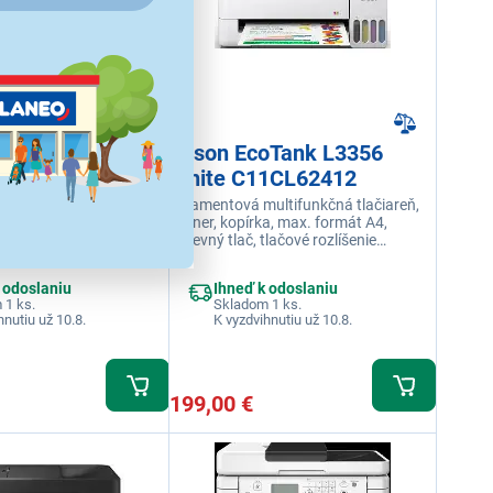
oTank L3360
Epson EcoTank L3356
1CL63409
White C11CL62412
ultifunkčná tlačiareň,
Atramentová multifunkčná tlačiareň,
a, max. formát A4,
skener, kopírka, max. formát A4,
tlačové rozlíšenie
barevný tlač, tlačové rozlíšenie
, rýchlosť tlače 11
5760x1440 DPI, rýchlosť tlače 11
hradná náplň
str./min., náhradná náplň
 odoslaniu
Ihneď k odoslaniu
ripojenie USB, displej
C13T00S64A, pripojenie USB
 1 ks.
Skladom 1 ks.
hnutiu už 10.8.
K vyzdvihnutiu už 10.8.
199,00 €