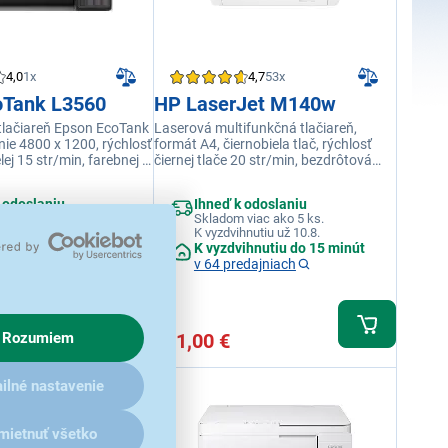
4,0
1x
4,7
53x
oTank L3560
HP LaserJet M140w
lačiareň Epson EcoTank
Laserová multifunkčná tlačiareň,
nie 4800 x 1200, rýchlosť
formát A4, čiernobiela tlač, rýchlosť
lej 15 str/min, farebnej 8
čiernej tlače 20 str/min, bezdrôtová
tlač, pripojenie USB, WiFi
 odoslaniu
Ihneď k odoslaniu
 1 ks.
Skladom viac ako 5 ks.
hnutiu už 10.8.
K vyzdvihnutiu už 10.8.
ihnutiu do 15 minút
K vyzdvihnutiu do 15 minút
ajni
v 64 predajniach
151,00 €
Rozumiem
ilné nastavenie
mietnuť všetko