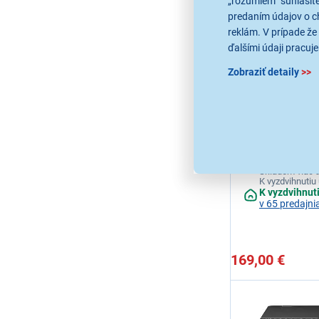
„rozumiem“ súhlasíte
predaním údajov o c
reklám. V prípade že 
ďalšími údaji pracuje
Zobraziť detaily
>>
4,6
4x
Xerox Workce
Xerox WorkCentre 
A4 tlaciaren, 20str/
Ihneď k odos
Skladom viac a
K vyzdvihnutiu 
K vyzdvihnut
v 65 predajni
169,00 €