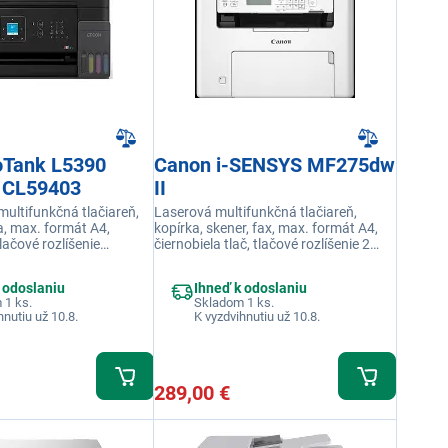
oTank L5390
Canon i-SENSYS MF275dw
1CL59403
II
ultifunkčná tlačiareň,
Laserová multifunkčná tlačiareň,
a, max. formát A4,
kopírka, skener, fax, max. formát A4,
tlačové rozlíšenie
čiernobiela tlač, tlačové rozlíšenie 2
, rýchlosť tlače 11
400 x 600 DPI, rýchlosť tlače 29
hradná náplň
str./min, náhradná náplň 071, 071H,
 odoslaniu
Ihneď k odoslaniu
ripojenie USB, displej
pripojenie USB, Wi-Fi, LAN, displej LCD
 1 ks.
Skladom 1 ks.
hnutiu už 10.8.
K vyzdvihnutiu už 10.8.
289,00 €