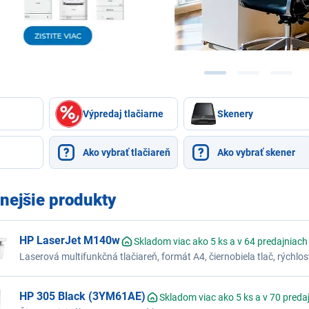
Výpredaj tlačiarne
Skenery
Ako vybrať tlačiareň
Ako vybrať skener
nejšie produkty
HP LaserJet M140w
Skladom viac ako 5 ks a v 64 predajniach
Laserová multifunkčná tlačiareň, formát A4, čiernobiela tlač, rýchlosť
bezdrôtová tlač, pripojenie USB, WiFi
HP 305 Black (3YM61AE)
Skladom viac ako 5 ks a v 70 preda