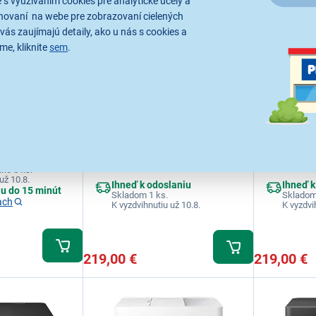
 s využívaním cookies pre analytické účely a
hovaní na webe pre zobrazovaní cielených
vás zaujímajú detaily, ako u nás s cookies a
me, kliknite
sem
.
Epson EcoTank L3366
Epson Ec
ntre 3025Bi
White C11CL63411
Black C1
3025V, mono MFP
min, USB, Wifi A4
Atramentová multifunkčná tlačiareň,
Atramentová m
skener, kopírka, max. formát A4,
skener, kopírk
barevný tlač, tlačové rozlíšenie
barevný tlač, 
laniu
5760x1440 DPI, rýchlosť tlače 11
5760x1440 DPI
ko 5 ks.
str./min., náhradná náplň
str./min., ná
už 10.8.
Ihneď k odoslaniu
Ihneď k
C13T00S64A, pripojenie USB, displej
C13T00S64A, p
iu do 15 minút
Skladom 1 ks.
Skladom
LCD
LCD
ach
K vyzdvihnutiu už 10.8.
K vyzdvi
219,00 €
219,00 €