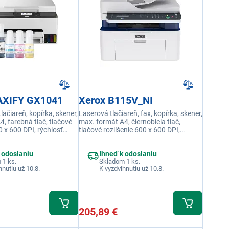
AXIFY GX1041
Xerox B115V_NI
ačiareň, kopírka, skener,
Laserová tlačiareň, fax, kopírka, skener,
, farebná tlač, tlačové
max. formát A4, čiernobiela tlač,
0 x 600 DPI, rýchlosť
tlačové rozlíšenie 600 x 600 DPI,
min., náhradná náplň
rýchlosť tlače 20 str./min., náhradná
ripojenie LAN, Wi-Fi,
náplň Xerox 006R04962, 006R04964,
 odoslaniu
Ihneď k odoslaniu
pripojenie LAN, USB, Wi-Fi, displej LCD
 1 ks.
Skladom 1 ks.
hnutiu už 10.8.
K vyzdvihnutiu už 10.8.
205,89 €