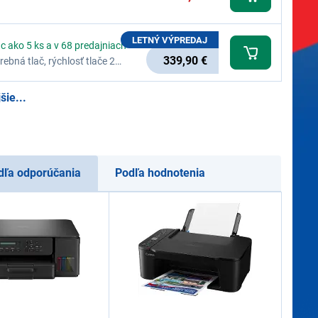
LETNÝ VÝPREDAJ
c ako 5 ks a v 68 predajniach
339,90 €
ebná tlač, rýchlosť tlače 25
, displej dotykový, farba
šie...
dľa odporúčania
Podľa hodnotenia