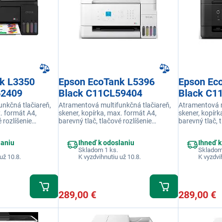
k L3350
Epson EcoTank L5396
Epson Ec
62409
Black C11CL59404
Black C1
nkčná tlačiareň,
Atramentová multifunkčná tlačiareň,
Atramentová m
. formát A4,
skener, kopírka, max. formát A4,
skener, kopírk
 rozlíšenie
barevný tlač, tlačové rozlíšenie
barevný tlač, 
losť tlače 11
5760x1440 DPI, rýchlosť tlače 11
5760x1440 DPI
 náplň
str./min., náhradná náplň
str./min., ná
laniu
Ihneď k odoslaniu
Ihneď k
enie USB
C13T00S64A, pripojenie USB, displej
C13T00S64A, p
Skladom 1 ks.
Skladom
LCD
LCD
už 10.8.
K vyzdvihnutiu už 10.8.
K vyzdvi
289,00 €
289,00 €