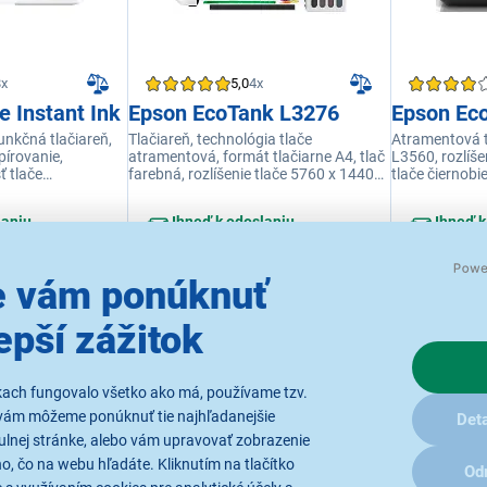
8x
5,0
4x
 Instant Ink
Epson EcoTank L3276
Epson Ec
nkčná tlačiareň,
Tlačiareň, technológia tlače
Atramentová t
pírovanie,
atramentová, formát tlačiarne A4, tlač
L3560, rozlíše
ť tlače
farebná, rozlíšenie tlače 5760 x 1440
tlače čiernobie
 str./min
DPI, obojstranná tlač ručná, rýchlosť
str/min
čiernej tlače 33 str/min, rýchlosť
laniu
Ihneď k odoslaniu
Ihneď k
farebnej tlače 15 str/min, USB, WiFi
ko 5 ks.
Skladom viac ako 5 ks.
Skladom
už 10.8.
K vyzdvihnutiu už 10.8.
K vyzdvi
iu do 15 minút
K vyzdvihnutiu do 15 minút
K vyzdv
 vám ponúknuť
ach
v 68 predajniach
v 1 pred
epší zážitok
205,00 €
231,89 €
kach fungovalo všetko ako má, používame tzv.
vám môžeme ponúknuť tie najhľadanejšie
Deta
ulnej stránke, alebo vám upravovať zobrazenie
, čo na webu hľadáte. Kliknutím na tlačítko
Od