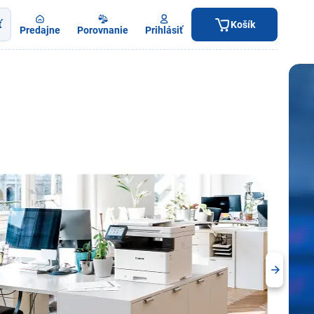
ť
Košík
Predajne
Porovnanie
Prihlásiť