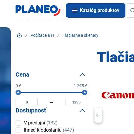
Katalóg produktov
Počítače a IT
Tlačiarne a skenery
Tlači
Cena
0 €
1 295 €
Cena
Minimální
Maximální
cena
cena
Dostupnosť
Dostupnosť
V predajni
(132)
Ihneď k odoslaniu
(447)