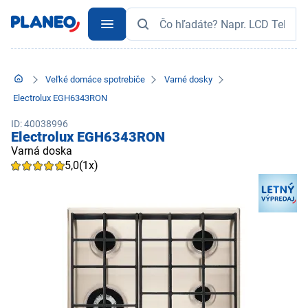
Veľké domáce spotrebiče
Varné dosky
Electrolux EGH6343RON
ID: 40038996
Electrolux EGH6343RON
Varná doska
5,0
(1x)