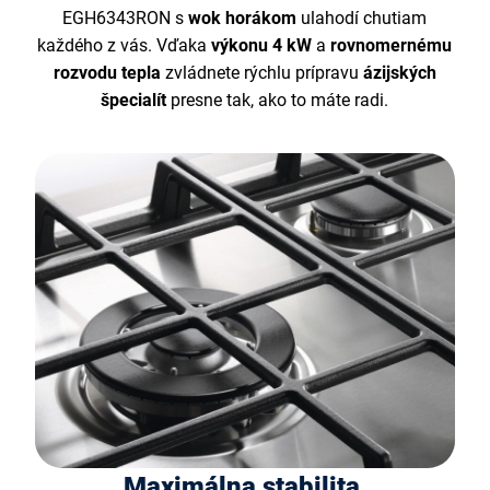
EGH6343RON s
wok horákom
ulahodí chutiam
každého z vás. Vďaka
výkonu 4 kW
a
rovnomernému
rozvodu tepla
zvládnete rýchlu prípravu
ázijských
špecialít
presne tak, ako to máte radi.
Maximálna stabilita,