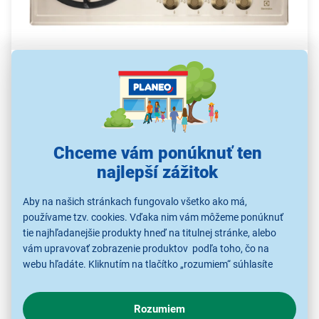
Plynová varná doska Electrolux
EGH6343RON
4 plynové horáky
Chceme vám ponúknuť ten
Pohodlne uvaríte obed pre celú rodinu.
najlepší zážitok
Bezpečné varenie
Pri náhodnom zhasnutí plameňa sa uzavrie
Aby na našich stránkach fungovalo všetko ako má,
prívod plynu.
používame tzv. cookies. Vďaka nim vám môžeme ponúknuť
tie najhľadanejšie produkty hneď na titulnej stránke, alebo
Šírka 60 cm
vám upravovať zobrazenie produktov podľa toho, čo na
webu hľadáte. Kliknutím na tlačítko „rozumiem“ súhlasíte
Dostatočný priestor pre hrnce a panvice.
s využívaním cookies pre analytické účely a predaním údajov
Liatinová mriežka
o chovaní na webe pre zobrazovaní cielených reklám.
Rozumiem
V prípade že vás zaujímajú detaily, ako u nás s cookies a
Zabezpečí mimoriadnu stabilitu hrncov a