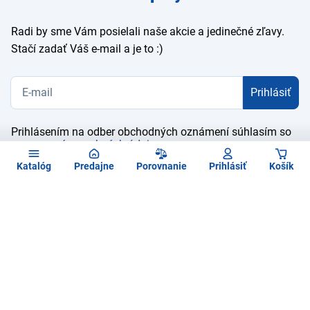
e-mail
Radi by sme Vám posielali naše akcie a jedinečné zľavy.
Stačí zadať Váš e-mail a je to :)
Prihlásiť
Prihlásením na odber obchodných oznámení súhlasím so
spracovaním osobných údajov
Katalóg
Predajne
Porovnanie
Prihlásiť
Košík
Kontaktujte nás
O spoločnosti
Čo vás zaujíma