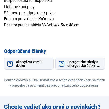
Bezpečnostná termopoistka
Liatinové podpery
Súprava pre pripojenie k plynu
Farba a prevedenie: Krémová
Priestor pre instaláciu VxŠxH 4 x 56 x 48 cm
Odporúčané články
Ako vybrať varnú
Energetické triedy a
dosku
energetické štítky -
vysvetlenie
Použité obrázky sú iba ilustratívne a technické špecifikácie sa môžu
v priebehu času zmeniť bez predchádzajúceho upozornenia.
Zadajte
Chcete vedieť ako prvý o novinkách?