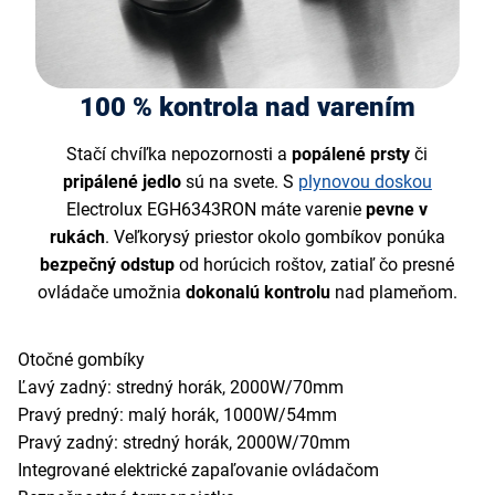
100 % kontrola nad varením
Stačí chvíľka nepozornosti a
popálené prsty
či
pripálené jedlo
sú na svete. S
plynovou doskou
Electrolux EGH6343RON máte varenie
pevne v
rukách
. Veľkorysý priestor okolo gombíkov ponúka
bezpečný odstup
od horúcich roštov, zatiaľ čo presné
ovládače umožnia
dokonalú kontrolu
nad plameňom.
Otočné gombíky
Ľavý zadný: stredný horák, 2000W/70mm
Pravý predný: malý horák, 1000W/54mm
Pravý zadný: stredný horák, 2000W/70mm
Integrované elektrické zapaľovanie ovládačom