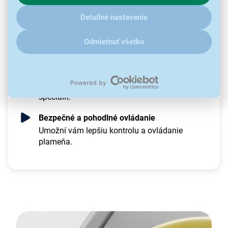
ďalšími údaji pracujeme, kliknite
sem
.
vysoký prenos tepla.
Detailné nastavenie
Integrované zapaľovanie horákov
Bezpečné a pohodlné ovládanie iba jednou
Odmietnuť všetko
rukou.
Wok horák Multicrown
Jednoduchá a pohodlná príprava ázijských
špecialít.
Bezpečné a pohodlné ovládanie
Umožní vám lepšiu kontrolu a ovládanie
plameňa.