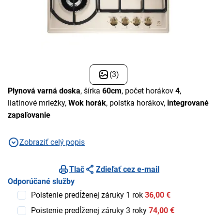
(3)
Plynová varná doska
, šírka
60cm
, počet horákov
4
,
liatinové mriežky,
Wok horák
, poistka horákov,
integrované
zapaľovanie
Zobraziť celý popis
Tlač
Zdieľať cez e-mail
Odporúčané služby
Poistenie predĺženej záruky 1 rok
36,00 €
Poistenie predĺženej záruky 3 roky
74,00 €