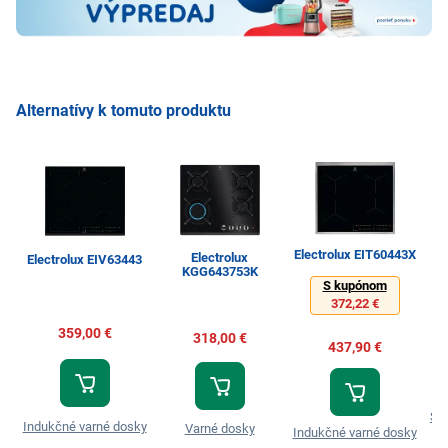
Alternatívy k tomuto produktu
Electrolux EIT60443X
Electrolux
Electrolux EIV63443
KGG643753K
S kupónom
372,22 €
359,00 €
318,00 €
437,90 €
Sk
Indukčné varné dosky
Varné dosky
Indukčné varné dosky