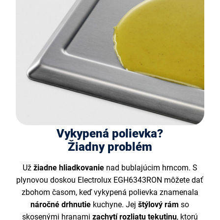
Vykypená polievka?
Žiadny problém
Už
žiadne hliadkovanie
nad bublajúcim hrncom. S
plynovou doskou Electrolux EGH6343RON môžete dať
zbohom časom, keď vykypená polievka znamenala
náročné drhnutie
kuchyne. Jej
štýlový rám
so
skosenými hranami
zachytí rozliatu tekutinu
, ktorú