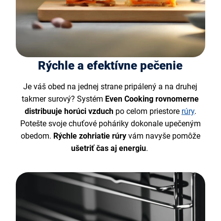
Rýchle a efektívne pečenie
Je váš obed na jednej strane pripálený a na druhej
takmer surový?
Systém
Even Cooking rovnomerne
distribuuje horúci vzduch
po celom priestore
rúry
.
Potešte svoje chuťové poháriky dokonale upečeným
obedom.
Rýchle zohriatie rúry
vám navyše pomôže
ušetriť čas aj energiu
.