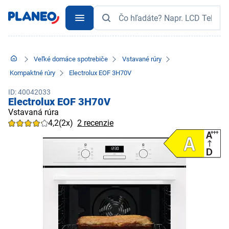
Veľké domáce spotrebiče
Vstavané rúry
Kompaktné rúry
Electrolux EOF 3H70V
ID: 40042033
Electrolux EOF 3H70V
Vstavaná rúra
4,2
(2x)
2 recenzie