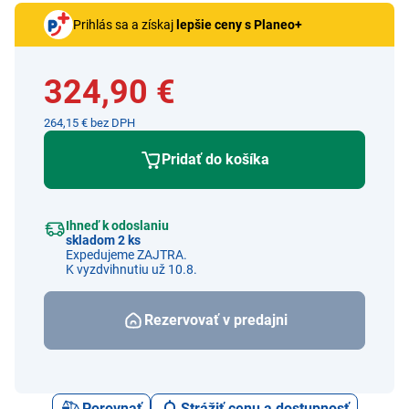
Prihlás sa a získaj
lepšie ceny s Planeo+
324,90 €
264,15 € bez DPH
Pridať do košíka
Ihneď k odoslaniu
skladom 2 ks
Expedujeme ZAJTRA.
K vyzdvihnutiu už 10.8.
Rezervovať v predajni
Porovnať
Strážiť cenu a dostupnosť