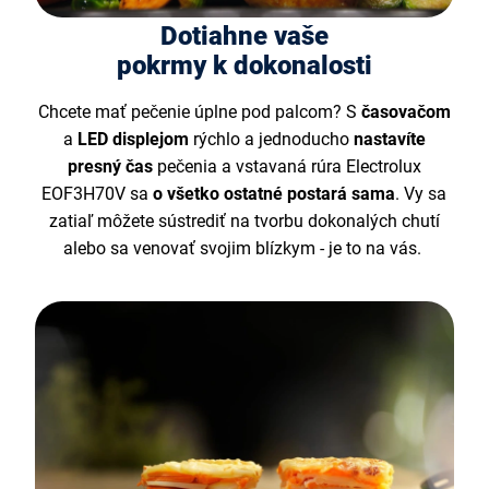
Dotiahne vaše
pokrmy k dokonalosti
Chcete mať pečenie úplne pod palcom? S
časovačom
a
LED displejom
rýchlo a jednoducho
nastavíte
presný čas
pečenia a vstavaná rúra Electrolux
EOF3H70V sa
o všetko ostatné postará sama
. Vy sa
zatiaľ môžete sústrediť na tvorbu dokonalých chutí
alebo sa venovať svojim blízkym - je to na vás.