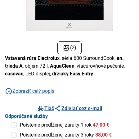
(2)
Vstavaná rúra Electrolux
, séria 600 SurroundCook,
en.
trieda A
, objem 72 l,
AquaClean
, viacúrovňové pečenie,
časovač
, LED displej,
držiaky Easy Entry
Zobraziť celý popis
Tlač
Zdieľať cez e-mail
Odporúčané služby
Poistenie predĺženej záruky 1 rok
47,00 €
Poistenie predĺženej záruky 3 roky
88,00 €