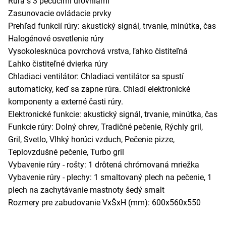
Rúra s 3 pečúcimi úrovniami
Zasunovacie ovládacie prvky
Prehľad funkcií rúry: akustický signál, trvanie, minútka, čas
Halogénové osvetlenie rúry
Vysokolesknúca povrchová vrstva, ľahko čistiteľná
Ľahko čistiteľné dvierka rúry
Chladiaci ventilátor: Chladiaci ventilátor sa spustí
automaticky, keď sa zapne rúra. Chladí elektronické
komponenty a externé časti rúry.
Elektronické funkcie: akustický signál, trvanie, minútka, čas
Funkcie rúry: Dolný ohrev, Tradičné pečenie, Rýchly gril,
Gril, Svetlo, Vlhký horúci vzduch, Pečenie pizze,
Teplovzdušné pečenie, Turbo gril
Vybavenie rúry - rošty: 1 drôtená chrómovaná mriežka
Vybavenie rúry - plechy: 1 smaltovaný plech na pečenie, 1
plech na zachytávanie mastnoty šedý smalt
Rozmery pre zabudovanie VxŠxH (mm): 600x560x550