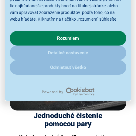
postará o
rovnomerné rozloženie teploty
v celej rúre,
tie najhľadanejšie produkty hneď na titulnej stránke, alebo
vďaka čomu môžete piecť až na
3 úrovniach naraz
.
vám upravovať zobrazenie produktov podľa toho, čo na
webu hľadáte. Kliknutím na tlačítko „rozumiem“ súhlasíte
s využívaním cookies pre analytické účely a predaním údajov
o chovaní na webe pre zobrazovaní cielených reklám.
Rozumiem
V prípade že vás zaujímajú detaily, ako u nás s cookies a
ďalšími údaji pracujeme, kliknite
sem
.
Detailné nastavenie
Odmietnuť všetko
Jednoduché čistenie
pomocou pary