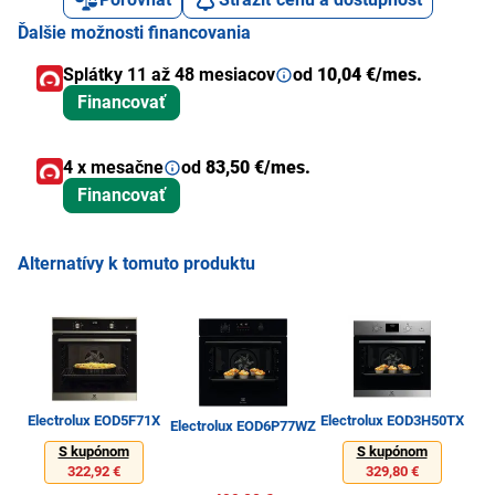
Ďalšie možnosti financovania
Splátky 11 až 48 mesiacov
od
10,04 €/mes.
Financovať
4 x mesačne
od
83,50 €/mes.
Financovať
Alternatívy k tomuto produktu
Electrolux EOD5F71X
Electrolux EOD3H50TX
M
Electrolux EOD6P77WZ
S kupónom
S kupónom
322,92 €
329,80 €