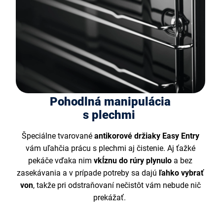
Pohodlná manipulácia
s plechmi
Špeciálne tvarované
antikorové držiaky Easy Entry
vám uľahčia prácu s plechmi aj čistenie. Aj ťažké
pekáče vďaka nim
vkĺznu do rúry plynulo
a bez
zasekávania a v prípade potreby sa dajú
ľahko vybrať
von
, takže pri odstraňovaní nečistôt vám nebude nič
prekážať.