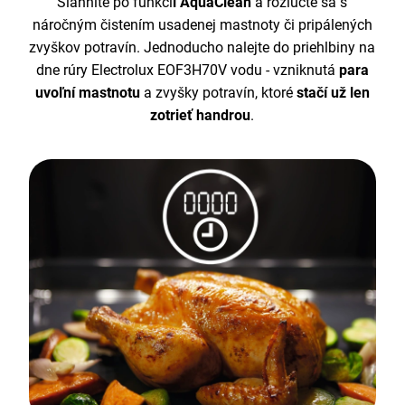
Siahnite po funkci
i AquaClean
a rozlúčte sa s
náročným čistením usadenej mastnoty či pripálených
zvyškov potravín. Jednoducho nalejte do priehlbiny na
dne rúry Electrolux EOF3H70V vodu - vzniknutá
para
uvoľní mastnotu
a zvyšky potravín, ktoré
stačí už len
zotrieť handrou
.