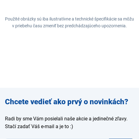
Použité obrázky sú iba ilustratívne a technické špecifikácie sa môžu
v priebehu času zmeniť bez predchádzajúceho upozornenia.
Zadajte
Chcete vedieť ako prvý o novinkách?
e-mail
Radi by sme Vám posielali naše akcie a jedinečné zľavy.
Stačí zadať Váš e-mail a je to :)