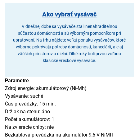
Ako vybrať vysávač
V dnešnej dobe sa vysávače stali nenahraditeľnou
súčasťou domácností a sú výborným pomocníkom pri
upratovaní. Na trhu nájdete veľkú ponuku vysávačov, ktoré
výborne pokrývajú potreby domácností, kancelárií, ale aj
väčších priestorov a dielní. Dlhé roky boli prvou voľbou
klasické vreckové vysávače.
Parametre
Zdroj energie: akumulátorový (Ni-Mh)
Vysávanie: suché
Čas prevádzky: 15 min.
Držiak na stenu: áno
Počet akumulátorov: 1
Na zvieracie chlpy: nie
Bezkáblová prevádzka na akumulátor 9,6 V NiMH