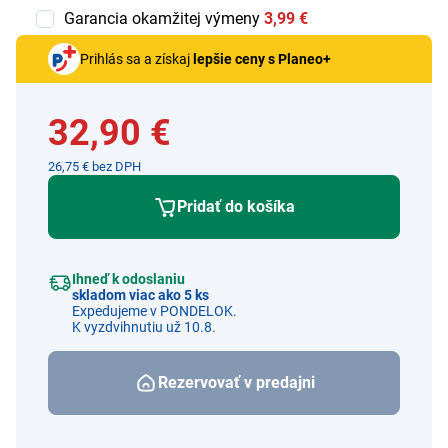
Garancia okamžitej výmeny
3,99 €
Prihlás sa a získaj
lepšie ceny s Planeo+
32,90 €
26,75 € bez DPH
Pridať do košíka
Ihneď k odoslaniu
skladom viac ako 5 ks
Expedujeme v PONDELOK.
K vyzdvihnutiu už 10.8.
Rezervovať v predajni