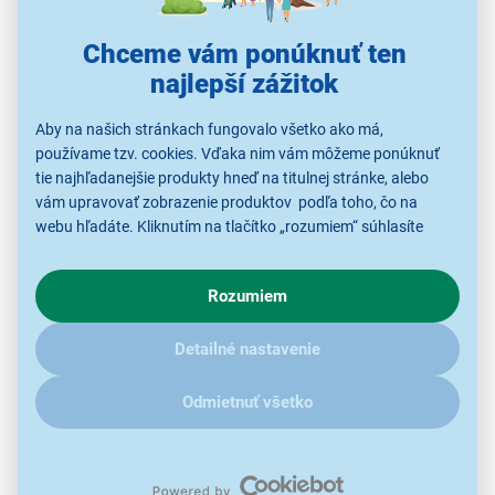
Ergonomicky tvarovaná rukoväť
Chceme vám ponúknuť ten
Doba nabíjania akumulátoru je 5 hodín, výdrž
najlepší zážitok
akumulátoru je potom cca 15 minút.
Svetelná
signalizácia
vás bude informovať o stave
Aby na našich stránkach fungovalo všetko ako má,
nabíjania a nabitia.
Ergonomicky
tvarovaná
rukoväť
a
používame tzv. cookies. Vďaka nim vám môžeme ponúknuť
tie najhľadanejšie produkty hneď na titulnej stránke, alebo
nízka hmotnosť zaistí, že práca s ním bude pohodlná.
vám upravovať zobrazenie produktov podľa toho, čo na
webu hľadáte. Kliknutím na tlačítko „rozumiem“ súhlasíte
s využívaním cookies pre analytické účely a predaním údajov
o chovaní na webe pre zobrazovaní cielených reklám.
Rozumiem
V prípade že vás zaujímajú detaily, ako u nás s cookies a
ďalšími údaji pracujeme, kliknite
sem
.
Detailné nastavenie
Odmietnuť všetko