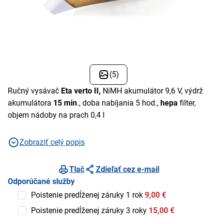
(5)
Ručný vysávač
Eta verto II,
NiMH akumulátor 9,6 V, výdrž
akumulátora
15
min
., doba nabíjania 5 hod.,
hepa
filter,
objem nádoby na prach 0,4 l
Zobraziť celý popis
Tlač
Zdieľať cez e-mail
Odporúčané služby
Poistenie predĺženej záruky 1 rok
9,00 €
Poistenie predĺženej záruky 3 roky
15,00 €