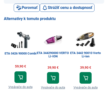
Porovnať
Strážiť cenu a dostupnosť
Alternatívy k tomuto produktu
ETA 344290000 VERTO
ETA 3442 90010 Verto
R
ETA 0426 90000 Combi
LI-ION
Li-ion
59,90 €
39,90 €
39,90 €
Vysávače do auta
Vysávače do auta
Vysávače do auta
V