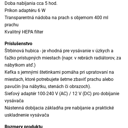
Doba nabíjania cca 5 hod.
Príkon adaptéru 6 W
Transparentná nádoba na prach s objemom 400 ml
prachu
Kvalitný HEPA filter
Príslušenstvo
Štrbinová hubica - je vhodná pre vysávanie v úzkych a
ťažko prístupných miestach (napr. v rebrách radiátorov, za
nábytkom atď.)
Kefka s jemnými štetinkami pomáha pri upratovaní na
miestach, ktoré potrebujete šetrne zbaviť prachu alebo
pavučín (na nábytku, stenách či obrazoch).
Sieťový adaptér 100-240 V (AC) / 12 V (DC) pro dobíjanie
vysávača
Nástenná dobíjacia základňa pre nabíjanie a praktické
uskladnenie vysávača
Rozmery produktu