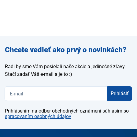
Zadajte
Chcete vedieť ako prvý o novinkách?
e-mail
Radi by sme Vám posielali naše akcie a jedinečné zľavy.
Stačí zadať Váš e-mail a je to :)
Prihlásiť
Prihlásením na odber obchodných oznámení súhlasím so
spracovaním osobných údajov