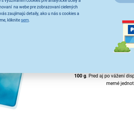
 s využívaním cookies pre analytické účely a
hovaní na webe pre zobrazovaní cielených
vás zaujímajú detaily, ako u nás s cookies a
me, kliknite
sem
.
Postavte sa na váhu a okam
váha
ETA 1780 90040 s maxi
100 g
. Pred aj po vážení dis
merné jednot