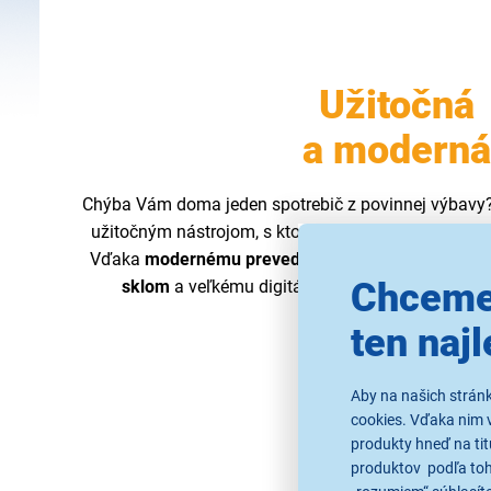
Užitočná
a moderná
Chýba Vám doma jeden spotrebič z povinnej výbavy
užitočným nástrojom, s ktorého pomocou budete m
Vďaka
modernému prevedeniu
vážiacej plochy po
Chceme
sklom
a veľkému digitálnemu
LCD displeju
ju n
ten najl
Aby na našich strán
cookies. Vďaka nim 
produkty hneď na tit
produktov podľa toho