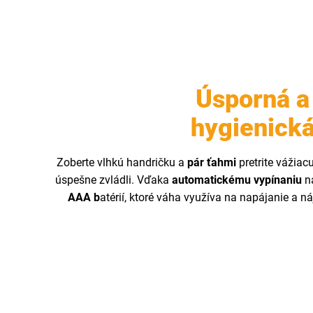
Úsporná a
hygienick
Zoberte vlhkú handričku a
pár ťahmi
pretrite vážiac
úspešne zvládli. Vďaka
automatickému vypínaniu
na
AAA b
atérií, ktoré váha využíva na napájanie a n