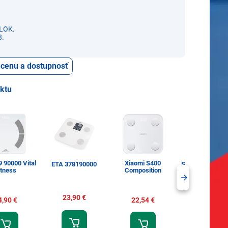
LOK.
8.
ť cenu a dostupnosť
uktu
 90000 Vital
Xiaomi S400
ETA 378190000
Sencor SBS 50
itness
Composition
23,90 €
14,99 €
4,90 €
22,54 €