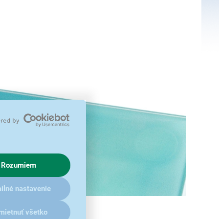
Rozumiem
ilné nastavenie
mietnuť všetko