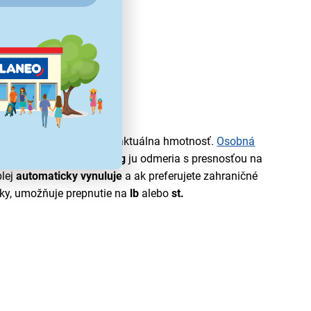
Presná a
pohotová
žite zistite, aká je Vaša aktuálna hmotnosť.
Osobná
málnou kapacitou
180 kg
ju odmeria s presnosťou na
plej
automaticky vynuluje
a ak preferujete zahraničné
ky, umožňuje prepnutie na
lb
alebo
st.