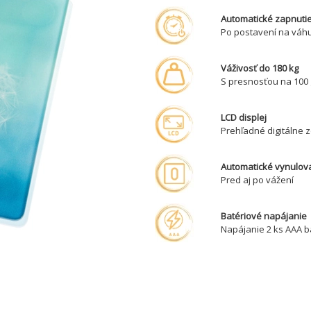
Automatické zapnutie
Po postavení na váh
Váživosť do 180 kg
S presnosťou na 100 
LCD displej
Prehľadné digitálne 
Automatické vynulov
Pred aj po vážení
Batériové napájanie
Napájanie 2 ks AAA ba