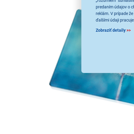
„rozumiem“ súhlasíte
predaním údajov o c
reklám. V prípade že 
ďalšími údaji pracuje
Zobraziť detaily
>>