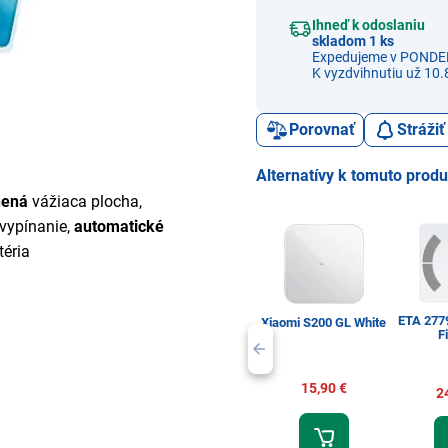
Ihneď k odoslaniu
skladom 1 ks
Expedujeme v PONDE
K vyzdvihnutiu už 10.
Porovnať
Stráži
Alternatívy k tomuto prod
nená
vážiaca plocha,
vypínanie,
automatické
téria
ETA 2779
Xiaomi S200 GL White
F
15,90 €
2