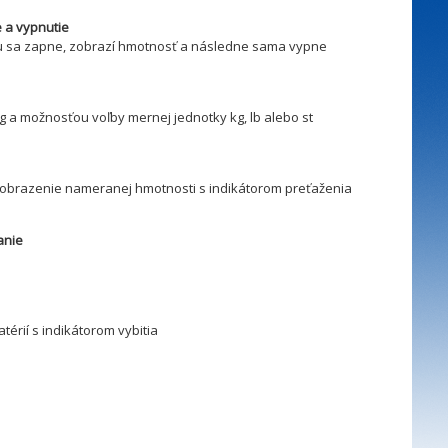
 a vypnutie
u sa zapne, zobrazí hmotnosť a následne sama vypne
g a možnosťou voľby mernej jednotky kg, lb alebo st
zobrazenie nameranej hmotnosti s indikátorom preťaženia
anie
térií s indikátorom vybitia