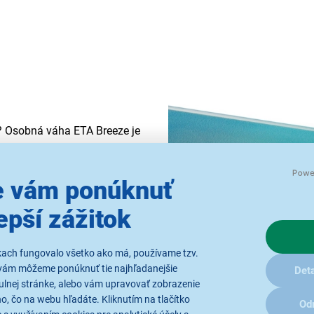
? Osobná váha ETA Breeze je
ať hmotnosť pod kontrolou.
krytej 6 mm
bezpečnostným
 vám ponúknuť
avyše nemusíte skrývať.
epší zážitok
kach fungovalo všetko ako má, používame tzv.
vám môžeme ponúknuť tie najhľadanejšie
Deta
ulnej stránke, alebo vám upravovať zobrazenie
, čo na webu hľadáte. Kliknutím na tlačítko
Od