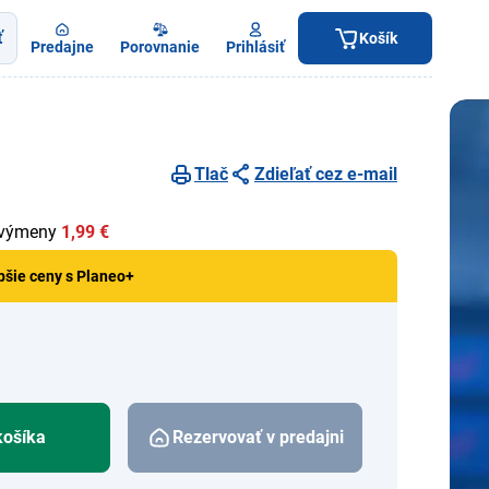
ť
Košík
Predajne
Porovnanie
Prihlásiť
Tlač
Zdieľať cez e-mail
 výmeny
1,99 €
pšie ceny s Planeo+
košíka
Rezervovať v predajni