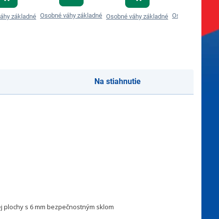
Osobné váhy základné
Osobné váhy zák
áhy základné
Osobné váhy základné
Na stiahnutie
e
cej plochy s 6 mm bezpečnostným sklom