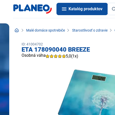
Katalóg produktov
Malé domáce spotrebiče
Starostlivosť o zdravie
ID: 41004702
ETA 178090040 BREEZE
Osobná váha
5,0
(1x)