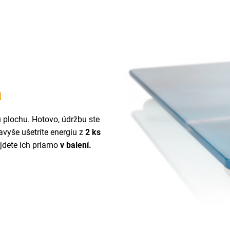
á
u plochu. Hotovo, údržbu ste
vyše ušetríte energiu z
2 ks
ájdete ich priamo
v balení.