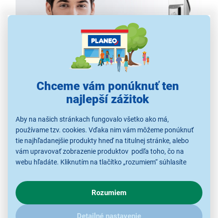
Chceme vám ponúknuť ten
najlepší zážitok
Dokonalý zostrih
Aby na našich stránkach fungovalo všetko ako má,
používame tzv. cookies. Vďaka nim vám môžeme ponúknuť
Upravte svoj štýl s profesionálnou presnosťou.
tie najhľadanejšie produkty hneď na titulnej stránke, alebo
Zastrihávacia hlava s
titánovo-keramickým ostrím
vám upravovať zobrazenie produktov podľa toho, čo na
vám zabezpečí precízny výsledok pri každom ťahu.
webu hľadáte. Kliknutím na tlačítko „rozumiem“ súhlasíte
Vďaka nastaviteľnej dĺžke strihu (0,8 – 2,0 mm) a
6
s využívaním cookies pre analytické účely a predaním údajov
hrebeňovým nadstavcom
(3–18 mm) si ľahko
o chovaní na webe pre zobrazovaní cielených reklám.
Rozumiem
V prípade že vás zaujímajú detaily, ako u nás s cookies a
vytvoríte štýl presne podľa svojich predstáv. Nechýba
ďalšími údaji pracujeme, kliknite
sem
.
ani
praktický nadstavec na prestrihávanie
, ktorý si
Detailné nastavenie