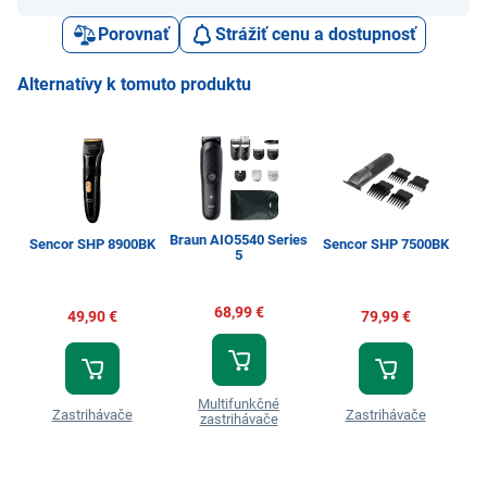
Porovnať
Strážiť cenu a dostupnosť
Alternatívy k tomuto produktu
Braun AIO5540 Series
P
Sencor SHP 8900BK
Sencor SHP 7500BK
5
5
68,99 €
49,90 €
79,99 €
Multifunkčné
Zastrihávače
Zastrihávače
zastrihávače