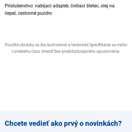
Príslušenstvo: nabíjací adaptér, čistiaci štetec, olej na
čepel, cestovné puzdro
Použité obrázky sú iba ilustratívne a technické špecifikácie sa môžu
v priebehu času zmeniť bez predchádzajúceho upozornenia.
Zadajte
Chcete vedieť ako prvý o novinkách?
e-mail