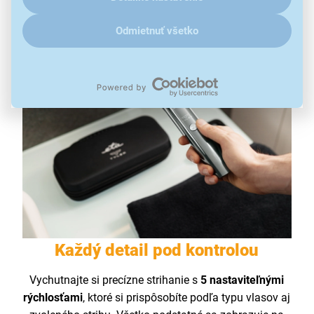
poradí aj s hustejšími vlasmi.
Odmietnuť všetko
Každý detail pod kontrolou
Vychutnajte si precízne strihanie s
5 nastaviteľnými
rýchlosťami
, ktoré si prispôsobíte podľa typu vlasov aj