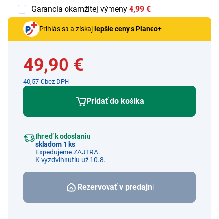
Garancia okamžitej výmeny
4,99 €
Prihlás sa a získaj
lepšie ceny s Planeo+
49,90 €
40,57 € bez DPH
Pridať do košíka
Ihneď k odoslaniu
skladom 1 ks
Expedujeme ZAJTRA.
K vyzdvihnutiu už 10.8.
Rezervovať v predajni