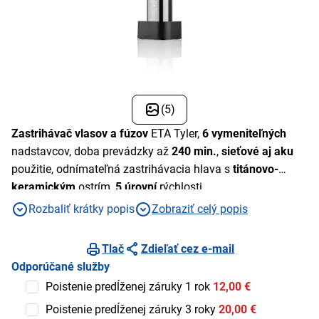
(5)
Zastrihávač vlasov a fúzov
ETA Tyler,
6 vymeniteľných
nadstavcov, doba prevádzky až
240 min.
,
sieťové aj aku
použitie, odnímateľná zastrihávacia hlava s
titánovo-
keramickým
ostrím,
5 úrovní
rýchlosti
Rozbaliť krátky popis
Zobraziť celý popis
Tlač
Zdieľať cez e-mail
Odporúčané služby
Poistenie predĺženej záruky 1 rok
12,00 €
Poistenie predĺženej záruky 3 roky
20,00 €