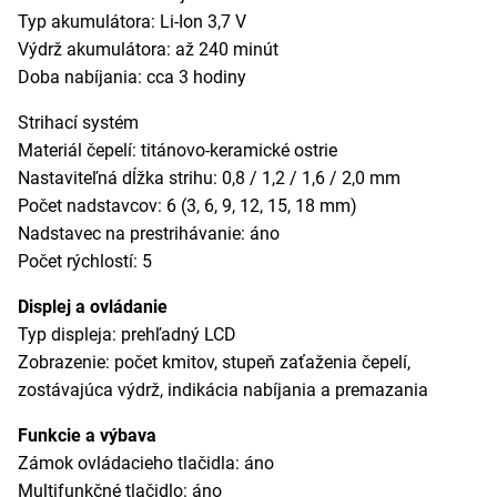
Typ akumulátora: Li-Ion 3,7 V
Výdrž akumulátora: až 240 minút
Doba nabíjania: cca 3 hodiny
Strihací systém
Materiál čepelí: titánovo-keramické ostrie
Nastaviteľná dĺžka strihu: 0,8 / 1,2 / 1,6 / 2,0 mm
Počet nadstavcov: 6 (3, 6, 9, 12, 15, 18 mm)
Nadstavec na prestrihávanie: áno
Počet rýchlostí: 5
Displej a ovládanie
Typ displeja: prehľadný LCD
Zobrazenie: počet kmitov, stupeň zaťaženia čepelí,
zostávajúca výdrž, indikácia nabíjania a premazania
Funkcie a výbava
Zámok ovládacieho tlačidla: áno
Multifunkčné tlačidlo: áno