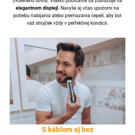
zvoleného strihu. Všetko podstatné sa zobrazuje na
elegantnom displeji
. Navyše aj včas upozorní na
potrebu nabíjania alebo premazania čepelí, aby bol
váš strojček vždy v perfektnej kondícii.
S káblom aj bez