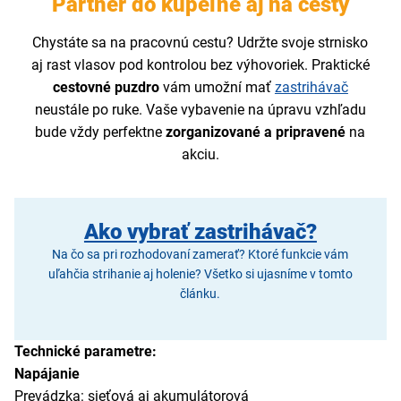
Partner do kúpeľne aj na cesty
Chystáte sa na pracovnú cestu? Udržte svoje strnisko
aj rast vlasov pod kontrolou bez výhovoriek. Praktické
cestovné puzdro
vám umožní mať
zastrihávač
neustále po ruke. Vaše vybavenie na úpravu vzhľadu
bude vždy perfektne
zorganizované a pripravené
na
akciu.
Ako vybrať zastrihávač?
Na čo sa pri rozhodovaní zamerať? Ktoré funkcie vám
uľahčia strihanie aj holenie? Všetko si ujasníme v tomto
článku.
Technické parametre:
Napájanie
Prevádzka: sieťová aj akumulátorová