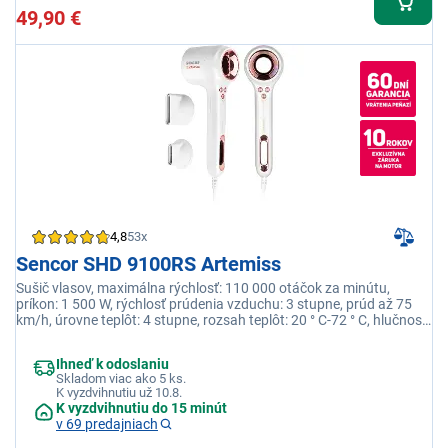
49,90 €
4,8
53x
Sencor SHD 9100RS Artemiss
Sušič vlasov, maximálna rýchlosť: 110 000 otáčok za minútu,
príkon: 1 500 W, rýchlosť prúdenia vzduchu: 3 stupne, prúd až 75
km/h, úrovne teplôt: 4 stupne, rozsah teplôt: 20 ° C-72 ° C, hlučnosť
: 75 dB
Ihneď k odoslaniu
Skladom viac ako 5 ks.
K vyzdvihnutiu už 10.8.
K vyzdvihnutiu do 15 minút
v 69 predajniach