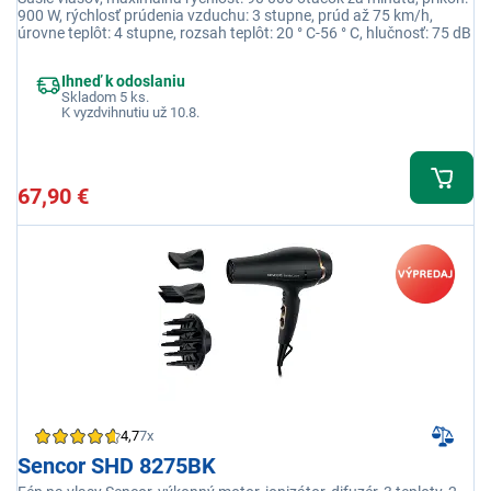
900 W, rýchlosť prúdenia vzduchu: 3 stupne, prúd až 75 km/h,
úrovne teplôt: 4 stupne, rozsah teplôt: 20 ° C-56 ° C, hlučnosť: 75 dB
Ihneď k odoslaniu
Skladom 5 ks.
K vyzdvihnutiu už 10.8.
67,90 €
4,7
7x
Sencor SHD 8275BK