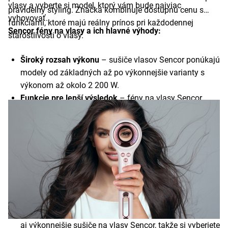
vlasy a vyberte si model, ktorý vám bude najviac
pravidelný styling. Značka kombinuje dostupnú cenu s
vyhovovať.
funkciami, ktoré majú reálny prínos pri každodennej
Sencor fény na vlasy a ich hlavné výhody:
starostlivosti o vlasy.
Široký rozsah výkonu
– sušiče vlasov Sencor ponúkajú
modely od základných až po výkonnejšie varianty s
výkonom až okolo 2 200 W.
Funkcie pre lepší výsledok
– fény na vlasy Sencor
často disponujú ionizáciou, studeným vzduchom či
viacerými stupňami nastavenia.
Dostupnosť aj vyššia výbava
– okrem jednoduchých
modelov nájdete aj lepšie vybavené Sencor fény, ktoré
ponúkajú vyšší komfort pri stylingu.
Praktický dizajn
– Sencor fén na vlasy je navrhnutý s
dôrazom na jednoduchú manipuláciu, nízku hmotnosť
a ergonomický tvar.
Flexibilita použitia
– v ponuke sú kompaktné, cestovné
aj výkonnejšie sušiče na vlasy Sencor, takže si vyberiete