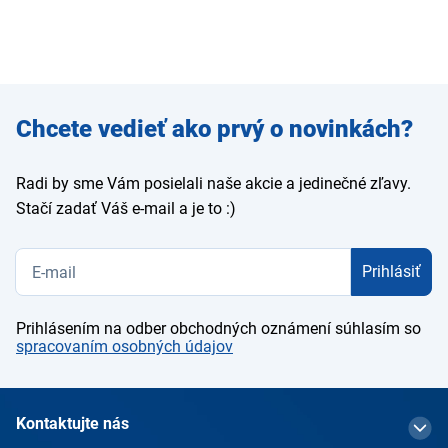
Zadajte
Chcete vedieť ako prvý o novinkách?
e-mail
Radi by sme Vám posielali naše akcie a jedinečné zľavy.
Stačí zadať Váš e-mail a je to :)
Prihlásiť
Prihlásením na odber obchodných oznámení súhlasím so
spracovaním osobných údajov
Kontaktujte nás