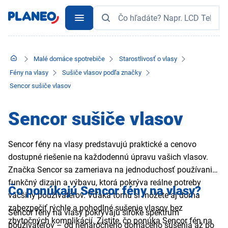
Malé domáce spotrebiče
Starostlivosť o vlasy
Fény na vlasy
Sušiče vlasov podľa značky
Sencor sušiče vlasov
Sencor sušiče vlasov
Sencor fény na vlasy predstavujú praktické a cenovo
dostupné riešenie na každodennú úpravu vašich vlasov.
Značka Sencor sa zameriava na jednoduchosť používania,
funkčný dizajn a výbavu, ktorá pokrýva reálne potreby
Čo ponúkajú Sencor fény na vlasy?
väčšiny používateľov. Vďaka tomu si môžete aj doma
zabezpečiť rýchle a pohodlné sušenie vlasov bez
Sencor fény na vlasy pokrývajú široké spektrum
zbytočných komplikácií. Zistite, čo ponúka Sencor fén na
používateľov – od nenáročného domáceho sušenia až po