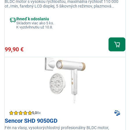
BLDC motor s vysokou rýchlosťou, maximálna rýchlosť 110 000
ot./min, farebný LCD displej, 5 šikovných režimov, plazmová
technológia, ultra tichá prevádzka, čierna
Ihneď k odoslaniu
Skladom viac ako 5 ks.
K vyzdvihnutiu už 10.8.
99,90 €
5,0
8x
Sencor SHD 9050GD
Fén na vlasy, vysokorýchlostný profesionálny BLDC motor,