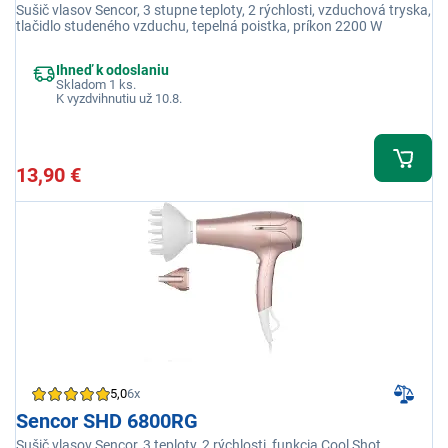
Sušič vlasov Sencor, 3 stupne teploty, 2 rýchlosti, vzduchová tryska,
tlačidlo studeného vzduchu, tepelná poistka, príkon 2200 W
Ihneď k odoslaniu
Skladom 1 ks.
K vyzdvihnutiu už 10.8.
13,90 €
5,0
6x
Sencor SHD 6800RG
Sušič vlasov Sencor, 3 teploty, 2 rýchlosti, funkcia Cool Shot,