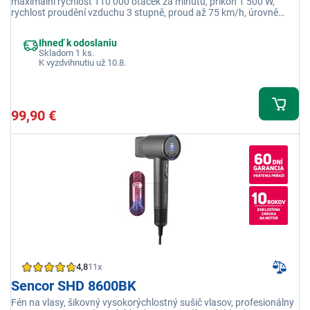
maximální rychlost 110 000 otáček za minutu, příkon 1 500 W,
rychlost proudění vzduchu 3 stupně, proud až 75 km/h, úrovně
teplot 4 stupně
Ihneď k odoslaniu
Skladom 1 ks.
K vyzdvihnutiu už 10.8.
99,90 €
4,8
11x
Sencor SHD 8600BK
Fén na vlasy, šikovný vysokorýchlostný sušič vlasov, profesionálny