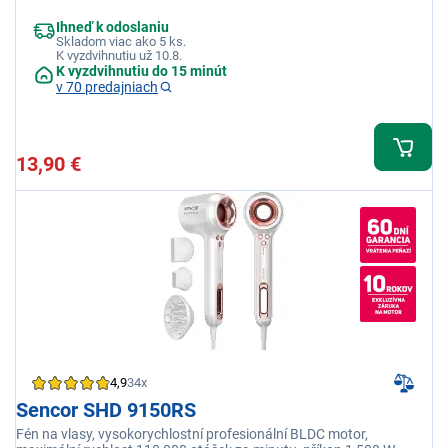
Ihneď k odoslaniu
Skladom viac ako 5 ks.
K vyzdvihnutiu už 10.8.
K vyzdvihnutiu do 15 minút
v 70 predajniach
13,90 €
4,9
34x
Sencor SHD 9150RS
Fén na vlasy, vysokorychlostní profesionální BLDC motor,