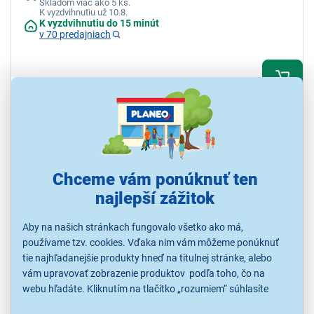
Skladom viac ako 5 ks.
K vyzdvihnutiu už 10.8.
K vyzdvihnutiu do 15 minút
v 70 predajniach
10,90 €
Chceme vám ponúknuť ten
najlepší zážitok
Aby na našich stránkach fungovalo všetko ako má,
4,0
1x
používame tzv. cookies. Vďaka nim vám môžeme ponúknuť
Sencor SHD 8200GD
tie najhľadanejšie produkty hneď na titulnej stránke, alebo
vám upravovať zobrazenie produktov podľa toho, čo na
3 úrovne nastavenia teploty, 2 rýchlosti, funkcia Cool Shot, funkcia
True Ionic, závesné očko, príkon: 2 400 W
webu hľadáte. Kliknutím na tlačítko „rozumiem“ súhlasíte
s využívaním cookies pre analytické účely a predaním údajov