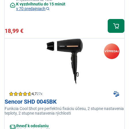
K vyzdvihnutiu do 15 minút
v 70 predajniach
18,99 €
4,7
27x
Sencor SHD 0045BK
Funkcia Cool Shot pre perfektnú fixáciu účesu, 2 stupne nastavenia
teploty, 2 stupne nastavenia rýchlosti
Ihneď k odoslaniu