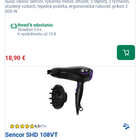
Sušič vlasov Sencor, výkonný motor, difuzér, 3 teploty, 2 rýchlosti,
studený vzduch, tepelná poistka, ergonomická rukoväť, príkon 2
000 W
Ihneď k odoslaniu
Skladom 5 ks.
K vyzdvihnutiu už 10.8.
18,90 €
4,8
47x
Sencor SHD 108VT