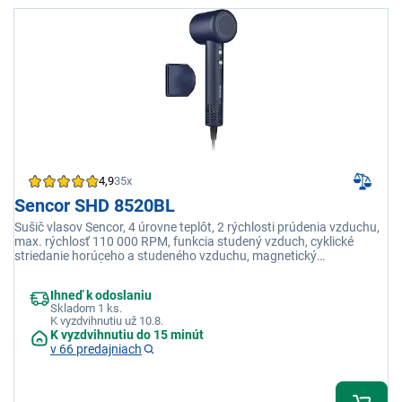
4,9
35x
Sencor SHD 8520BL
Sušič vlasov Sencor, 4 úrovne teplôt, 2 rýchlosti prúdenia vzduchu,
max. rýchlosť 110 000 RPM, funkcia studený vzduch, cyklické
striedanie horúceho a studeného vzduchu, magnetický
koncentrátor, dĺžka kábla 2,5 m
Ihneď k odoslaniu
Skladom 1 ks.
K vyzdvihnutiu už 10.8.
K vyzdvihnutiu do 15 minút
v 66 predajniach