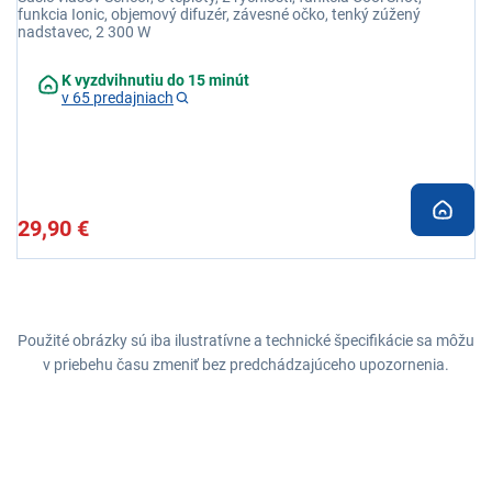
funkcia Ionic, objemový difuzér, závesné očko, tenký zúžený
nadstavec, 2 300 W
K vyzdvihnutiu do 15 minút
v 65 predajniach
29,90 €
Použité obrázky sú iba ilustratívne a technické špecifikácie sa môžu
v priebehu času zmeniť bez predchádzajúceho upozornenia.