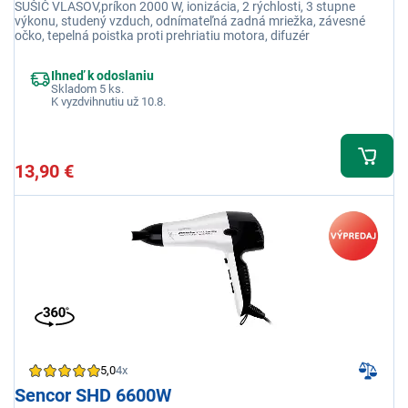
SUŠIČ VLASOV,príkon 2000 W, ionizácia, 2 rýchlosti, 3 stupne
výkonu, studený vzduch, odnímateľná zadná mriežka, závesné
očko, tepelná poistka proti prehriatiu motora, difuzér
Ihneď k odoslaniu
Skladom 5 ks.
K vyzdvihnutiu už 10.8.
13,90 €
5,0
4x
Sencor SHD 6600W