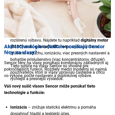
Cestovné fény Sencor
– kompaktné modely s
výkonom okolo
1 200–1 600 W
, so
skladacou
rukoväťou
a nízkou hmotnosťou. Ideálne na cestovanie
alebo ako doplnkový fén do domácnosti.
Profesionálne Sencor sušiče vlasov
– vybrané modely
ponúkajú vyšší výkon, kvalitnejšie spracovanie a
rozšírenú výbavu. Nájdete tu napríklad
digitálny motor
Aké technológie a funkcie ponúkajú Sencor
(BLDC)
alebo
odolnejší DC motor
, vyššiu rýchlosť
fény na vlasy?
prúdenia vzduchu, ionizáciu, viac presných nastavení a
bohatšie príslušenstvo (viac koncentrátorov, difuzér).
Sencor fény na vlasy ponúkajú kombináciu základných aj
Tieto sušiče na vlasy Sencor sú vhodné pre
pokročilejších funkcií. Rozdiely medzi modelmi sú najmä
používateľov, ktorí si vlasy upravujú častejšie a chcú
vo výkone, počte nastavení a doplnkovej výbave.
rýchlejší a presnejší výsledok.
Váš nový sušič vlasov Sencor môže ponúkať tieto
technológie a funkcie:
Ionizácia
– znižuje statickú elektrinu a pomáha
dosiahnuť hladší a lesklejší účes.