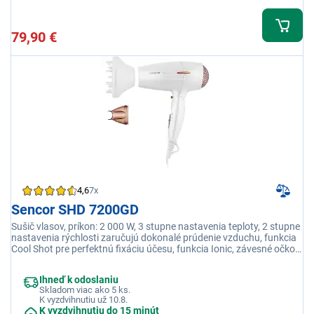
79,90 €
4,6
7x
Sencor SHD 7200GD
Sušič vlasov, príkon: 2 000 W, 3 stupne nastavenia teploty, 2 stupne
nastavenia rýchlosti zaručujú dokonalé prúdenie vzduchu, funkcia
Cool Shot pre perfektnú fixáciu účesu, funkcia Ionic, závesné očko,
príslušenstvo: Tenký zúžený nadstavec, objemový difuzér
Ihneď k odoslaniu
Skladom viac ako 5 ks.
K vyzdvihnutiu už 10.8.
K vyzdvihnutiu do 15 minút