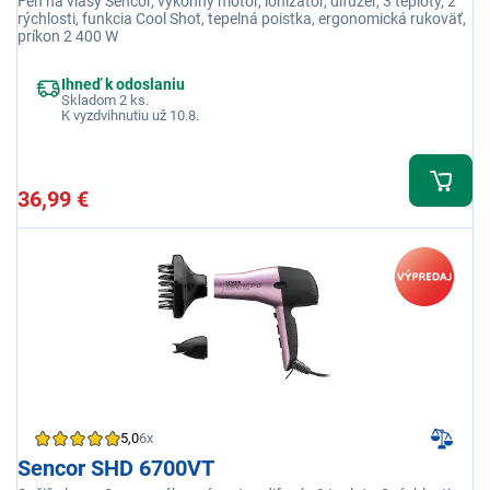
Fén na vlasy Sencor, výkonný motor, ionizátor, difuzér, 3 teploty, 2
rýchlosti, funkcia Cool Shot, tepelná poistka, ergonomická rukoväť,
príkon 2 400 W
Ihneď k odoslaniu
Skladom 2 ks.
K vyzdvihnutiu už 10.8.
36,99 €
5,0
6x
Sencor SHD 6700VT