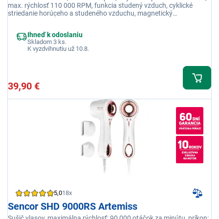
max. rýchlosť 110 000 RPM, funkcia studený vzduch, cyklické
striedanie horúceho a studeného vzduchu, magnetický
koncentrátor, dĺžka kábla 2,5 m
Ihneď k odoslaniu
Skladom 3 ks.
K vyzdvihnutiu už 10.8.
39,90 €
5,0
18x
Sencor SHD 9000RS Artemiss
Sušič vlasov, maximálna rýchlosť: 90 000 otáčok za minútu, príkon: