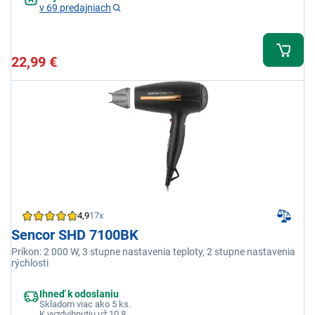
v 69 predajniach
22,99 €
4,9
17x
Sencor SHD 7100BK
Príkon: 2 000 W, 3 stupne nastavenia teploty, 2 stupne nastavenia
rýchlosti
Ihneď k odoslaniu
Skladom viac ako 5 ks.
K vyzdvihnutiu už 10.8.