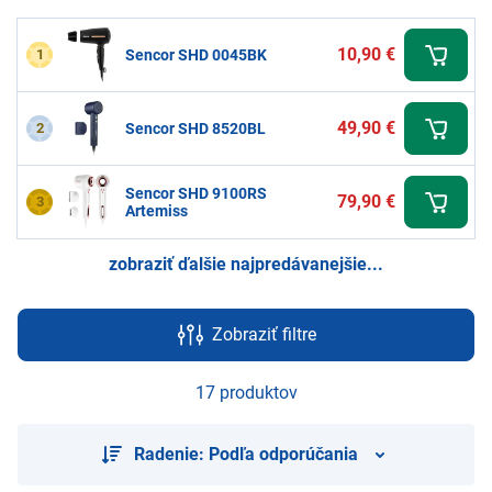
hľadajú rýchle sušenie, presnejšie nastavenia a
modernejšiu výbavu.
10,90 €
1
Sencor SHD 0045BK
49,90 €
2
Sencor SHD 8520BL
Sencor SHD 9100RS
79,90 €
3
Artemiss
zobraziť ďalšie najpredávanejšie...
Zobraziť filtre
17 produktov
Radenie: Podľa odporúčania