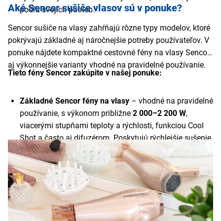
Aké Sencor sušiče vlasov sú v ponuke?
podľa svojich potrieb.
Sencor sušiče na vlasy zahŕňajú rôzne typy modelov, ktoré
pokrývajú základné aj náročnejšie potreby používateľov. V
ponuke nájdete kompaktné cestovné fény na vlasy Sencor
aj výkonnejšie varianty vhodné na pravidelné používanie.
Tieto fény Sencor zakúpite v našej ponuke:
Základné Sencor fény na vlasy
– vhodné na pravidelné
používanie, s výkonom približne
2 000–2 200 W
,
viacerými stupňami teploty a rýchlosti, funkciou Cool
Shot a často aj difuzérom. Poskytujú rýchlejšie sušenie
aj lepšiu kontrolu nad stylingom.
Sencor fény s ionizáciou
– modely s výkonom približne
1 800–2 200 W
, ktoré okrem klasického sušenia
ponúkajú aj
ionizačnú funkciu
na zníženie
krepovatenia a hladší výsledok. Často disponujú 2–3
stupňami nastavenia a funkciou studeného vzduchu.