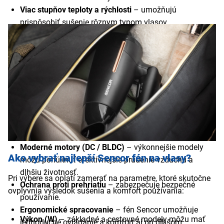
Viac stupňov teploty a rýchlosti
– umožňujú
prispôsobiť sušenie rôznym typom vlasov.
Cool Shot / studený vzduch
– slúži na fixáciu účesu po
jeho úprave.
Výkon až do 2 200 W
– výkonnejšie Sencor fény na
vlasy zabezpečia rýchlejšie sušenie aj pri hustých
vlasoch.
Koncentrátor
– presne smeruje prúd vzduchu pre
uhladený styling.
Difuzér
– vhodný na objem a prirodzené vlny (pri
vybraných modeloch).
Moderné motory (DC / BLDC)
– výkonnejšie modely
Ako vybrať najlepší Sencor fén na vlasy?
môžu ponúknuť efektívnejšie prúdenie vzduchu a
dlhšiu životnosť.
Pri výbere sa oplatí zamerať na parametre, ktoré skutočne
Ochrana proti prehriatiu
– zabezpečuje bezpečné
ovplyvnia výsledok sušenia a komfort používania:
používanie.
Ergonomické spracovanie
– fén Sencor umožňuje
Výkon (W)
– základné a cestovné modely môžu mať
jednoduché ovládanie a komfort aj pri dlhšom