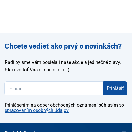
Zadajte
Chcete vedieť ako prvý o novinkách?
e-mail
Radi by sme Vám posielali naše akcie a jedinečné zľavy.
Stačí zadať Váš e-mail a je to :)
Prihlásiť
Prihlásením na odber obchodných oznámení súhlasím so
spracovaním osobných údajov