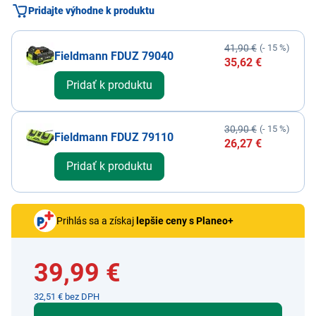
Pridajte výhodne k produktu
41,90 €
(- 15 %)
Fieldmann FDUZ 79040
35,62 €
Pridať k produktu
30,90 €
(- 15 %)
Fieldmann FDUZ 79110
26,27 €
Pridať k produktu
Prihlás sa a získaj
lepšie ceny s Planeo+
39,99 €
32,51 € bez DPH