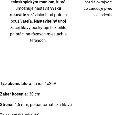
teleskopickým madlom
, ktoré
pozdĺž okrajov cies
umožňuje nastaviť
výšku
čo zaručuje 
precí
rukoväte
v závislosti od potrieb
poškodenia tý
používateľa.
Nastaviteľný uhol
žacej hlavy poskytuje flexibilitu
pri práci na rôznych miestach a
terénoch.
Typ akumulátora:
Li-ion 1x20V
Záber kosenia:
30 cm
Struna:
1,6 mm, poloautomatická hlava