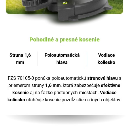
Pohodlné a presné kosenie
Struna 1,6
Poloautomatická
Vodiace
mm
hlava
koliesko
FZS 70105-0 ponúka poloautomatickú
strunovú hlavu
s
priemerom struny
1,6 mm
, ktorá zabezpečuje
efektívne
kosenie
aj na ťažko prístupných miestach.
Vodiace
koliesko
uľahčuje kosenie pozdĺž stien a iných objektov.