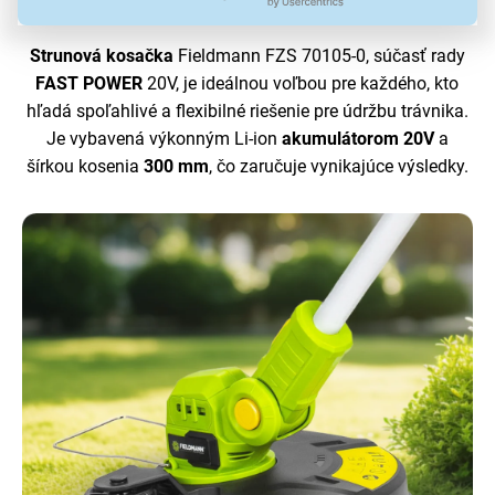
Strunová kosačka
Fieldmann FZS 70105-0, súčasť rady
FAST POWER
20V, je ideálnou voľbou pre každého, kto
hľadá spoľahlivé a flexibilné riešenie pre údržbu trávnika.
Je vybavená výkonným Li-ion
akumulátorom 20V
a
šírkou kosenia
300 mm
, čo zaručuje vynikajúce výsledky.