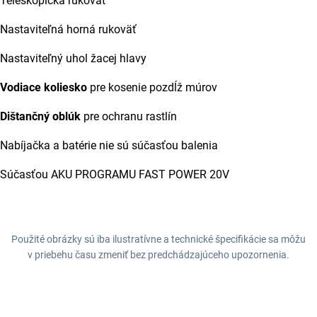
Teleskopická rukoväť
Nastaviteľná horná rukoväť
Nastaviteľný uhol žacej hlavy
Vodiace koliesko
pre kosenie pozdĺž múrov
Dištančný oblúk
pre ochranu rastlín
Nabíjačka a batérie nie sú súčasťou balenia
Súčasťou AKU PROGRAMU FAST POWER 20V
Použité obrázky sú iba ilustratívne a technické špecifikácie sa môžu
v priebehu času zmeniť bez predchádzajúceho upozornenia.