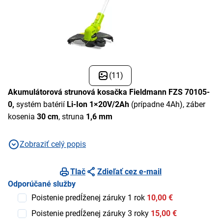
(11)
Akumulátorová strunová kosačka Fieldmann FZS 70105-
0,
systém batérií
Li-Ion 1×20V/2Ah
(prípadne 4Ah), záber
kosenia
30 cm
, struna
1,6 mm
Zobraziť celý popis
Tlač
Zdieľať cez e-mail
Odporúčané služby
Poistenie predĺženej záruky 1 rok
10,00 €
Poistenie predĺženej záruky 3 roky
15,00 €