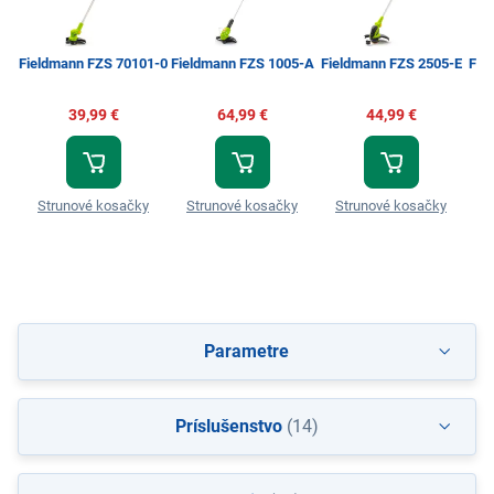
Fieldmann FZS 70101-0
Fieldmann FZS 1005-A
Fieldmann FZS 2505-E
Fie
39,99 €
64,99 €
44,99 €
Strunové kosačky
Strunové kosačky
Strunové kosačky
S
Parametre
Príslušenstvo
(14)