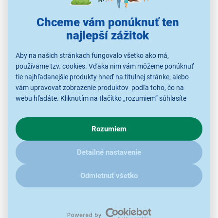
Chceme vám ponúknuť ten
najlepší zážitok
Aby na našich stránkach fungovalo všetko ako má,
používame tzv. cookies. Vďaka nim vám môžeme ponúknuť
tie najhľadanejšie produkty hneď na titulnej stránke, alebo
vám upravovať zobrazenie produktov podľa toho, čo na
webu hľadáte. Kliknutím na tlačítko „rozumiem“ súhlasíte
s využívaním cookies pre analytické účely a predaním údajov
o chovaní na webe pre zobrazovaní cielených reklám.
Rozumiem
V prípade že vás zaujímajú detaily, ako u nás s cookies a
ďalšími údaji pracujeme, kliknite
sem
.
Detailné nastavenie
Flexibilná údržba vášho trávnika
Odmietnuť všetko
Akumulátor
Šírka kosenia 30
Súčasť FAST
1x20V
cm
POWER