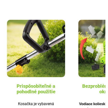
Prispôsobiteľné a
Bezproblém
pohodlné použitie
okr
Kosačka je vybavená
Vodiace koliesko