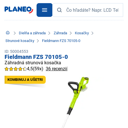
Dielňa a záhrada
Záhrada
Kosačky
Strunové kosačky
Fieldmann FZS 70105-0
ID: 50004553
Fieldmann FZS 70105-0
Záhradná strunová kosačka
4,5
(59x)
36 recenzií
KOMBINUJ A UŠETRI