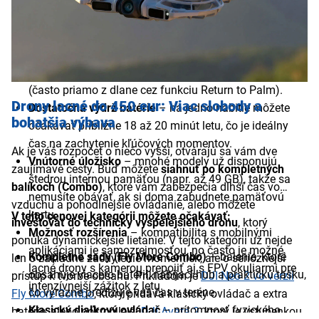
kamerou v reálnom čase rozpoznávať prekážky a
predchádzať kolíziám.
Kompaktnosť a ľahká konštrukcia
– drony lacné s
kamerou sú navrhnuté tak, aby sa zmestili do batohu a
boli pripravené na štart v priebehu niekoľkých sekúnd
(často priamo z dlane cez funkciu Return to Palm).
Drony lacné do 450 eur: Viac slobody a
Dostatočná výdrž batérie
– na jedno nabitie môžete
bohatšia výbava
očakávať približne 18 až 20 minút letu, čo je ideálny
čas na zachytenie kľúčových momentov.
Ak je váš rozpočet o niečo vyšší, otvárajú sa vám dve
Vnútorné úložisko
– mnohé modely už disponujú
zaujímavé cesty. Buď môžete
siahnuť po kompletných
štedrou internou pamäťou (napr. až 49 GB), takže sa
balíkoch (Combo)
, ktoré vám zabezpečia dlhší čas vo
nemusíte obávať, ak si doma zabudnete pamäťovú
vzduchu a pohodlnejšie ovládanie, alebo môžete
kartu.
V tejto cenovej kategórii môžete očakávať:
investovať do technicky vyspelejšieho dronu
, ktorý
Možnosť rozšírenia
– kompatibilita s mobilnými
ponúka dynamickejšie lietanie. V tejto kategórii už nejde
aplikáciami je samozrejmosťou, no často je možné
Kompletné sady (Fly More Combo)
– balenie, ktoré
len o základné zachytenie momentiek, ale o serióznejší
lacné drony s kamerou prepojiť aj s FPV okuliarmi pre
obsahuje viacero batérií, nabíjací hub a praktickú tašku,
prístup k tvorbe obsahu. Príkladom je
DJI Neo 2 vo verzii
intenzívnejší zážitok z letu.
čo výrazne predlžuje váš čas v teréne.
Fly More Combo
, ktorý pridáva klasický ovládač a extra
Klasický diaľkový ovládač
– prítomnosť fyzického
batérie, alebo pokročilejší
DJI Avata 2
, ktorý je vstupenkou