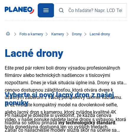
Foto a kamery
Kamery
Drony
Lacné drony
Lacné drony
Ešte pred pár rokmi boli drony výsadou profesionálnych
filmárov alebo technických nadšencov s tisícovými
rozpočtami. Dnes je však situácia úplne iná. Drony sa stali
cenovo dostupnou záležitosťou, ktorá otvára dvere k
Vyberte si nový lacný dron z našej
úžasným záberom z vtáčej perspektívy takmer každému.
ponuky
Či už hľadáte kompaktný model na dovolenkové selfie,
alebo lacný dron s kamerou, ktorý zvládne kvalitné 4K
Pri nákupe je dôležité si uvedomiť, že každá cenová
video, v našej ponuke nájdete lacné drony s výbavou, ktorá
hladina so sebou prináša
iný technologický štandard
.
bola donedávna dostupná len vo vyšších triedach.
Zatiaľ čo najlacnejšie modely slúžia skôr na učenie sa