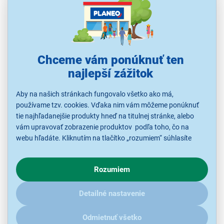
Chceme vám ponúknuť ten
najlepší zážitok
DJI Avata 2 dron only
Aby na našich stránkach fungovalo všetko ako má,
Dron, v balení iba dron, doba letu 23 minút, doba nabíjania 88
používame tzv. cookies. Vďaka nim vám môžeme ponúknuť
minút, s nabíjacou stanicou 45 minút, maximálny dosah signálu 10
tie najhľadanejšie produkty hneď na titulnej stránke, alebo
- 13 km, možnosť pripojenia k WiFi aj Bluetooth, interné úložisko 46
vám upravovať zobrazenie produktov podľa toho, čo na
GB, slot na mikroSD kartu, šedá
webu hľadáte. Kliknutím na tlačítko „rozumiem“ súhlasíte
Ihneď k odoslaniu
s využívaním cookies pre analytické účely a predaním údajov
Skladom 1 ks.
K vyzdvihnutiu už 10.8.
o chovaní na webe pre zobrazovaní cielených reklám.
Rozumiem
V prípade že vás zaujímajú detaily, ako u nás s cookies a
ďalšími údaji pracujeme, kliknite
sem
.
422,00 €
Detailné nastavenie
Odmietnuť všetko