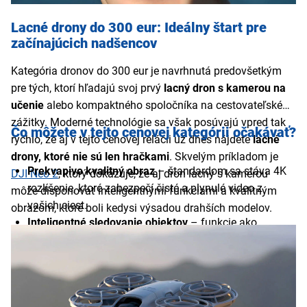
Lacné drony do 300 eur: Ideálny štart pre
začínajúcich nadšencov
Kategória dronov do 300 eur je navrhnutá predovšetkým
pre tých, ktorí hľadajú svoj prvý
lacný dron s kamerou na
učenie
alebo kompaktného spoločníka na cestovateľské
zážitky. Moderné technológie sa však posúvajú vpred tak
Čo môžete v tejto cenovej kategórii očakávať?
rýchlo, že aj v tejto cenovej relácii už dnes nájdete
lacné
drony, ktoré nie sú len hračkami
. Skvelým príkladom je
Prekvapivo kvalitný obraz
– štandardom sa stáva 4K
DJI Neo 2
, ktorý dokazuje, že aj dron lacný s kamerou
rozlíšenie, ktoré zabezpečí čisté a plynulé video z
môže disponovať inteligentnými funkciami a kvalitným
vašich ciest.
obrazom, ktoré boli kedysi výsadou drahších modelov.
Inteligentné sledovanie objektov
– funkcie ako
ActiveTrack umožňujú dronu sledovať osobu alebo
auto, čo vám uvoľní ruky pri tvorbe obsahu.
Zvýšená bezpečnosť letu
– vďaka moderným
infračerveným a LiDAR senzorom dokážu drony lacné s