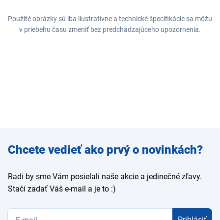
Použité obrázky sú iba ilustratívne a technické špecifikácie sa môžu
v priebehu času zmeniť bez predchádzajúceho upozornenia.
Zadajte
Chcete vedieť ako prvý o novinkách?
e-mail
Radi by sme Vám posielali naše akcie a jedinečné zľavy.
Stačí zadať Váš e-mail a je to :)
Prihlásiť