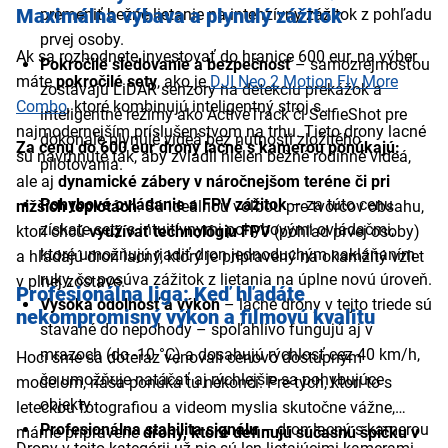
Maximálna výbava a plynulý zážitok
premeniť bežné lietanie na intenzívny zážitok z pohľadu
prvej osoby.
Ak sa rozhodnete investovať do hranice 600 eur, na výber
Pokročilé sledovanie a bezpečnosť
– samozrejmosťou
máte
pokročilé sety
, ako je
DJI Neo 2 Motion Fly More
zostávajú LiDAR senzory na detekciu prekážok a
Combo
, ktoré kombinujú inteligentný stroj s
inteligentné režimy ako ActiveTrack či SelfieShot pre
najmodernejším príslušenstvom na trhu. Tieto drony lacné
dokonale plynulé videá bez nutnosti zložitého
Za cenu do 600 eur drony lacné s kamerou ponúkajú:
sú navrhnuté tak, aby zvládli nielen bežné rodinné videá,
pilotovania.
ale aj
dynamické zábery v náročnejšom teréne či pri
Pohybové ovládanie a FPV zážitok
– za túto cenu
nižších teplotách
. Sú ideálnou voľbou pre tvorcov obsahu,
získate sety s intuitívnymi pohybovými ovládačmi,
ktorí chcú
využívať technológiu FPV
(pohľad prvej osoby)
ktoré umožňujú riadiť dron jednoduchým nakláňaním
a hľadajú dron lacný, ktorý je pripravený na okamžitý vzlet
ruky, čo posúva zážitok z lietania na úplne novú úroveň.
v plnej zostave.
Profesionálna liga: Keď hľadáte
Vysoká odolnosť a výkon
– lacné drony v tejto triede sú
nekompromisný výkon a filmovú kvalitu
stavané do nepohody – spoľahlivo fungujú aj v
mrazoch (do -10 °C) a dosahujú rýchlosť cez 40 km/h,
Hoci sme sa doteraz venovali cenovo dostupným
čo umožňuje natáčať aj rýchlejšie sa pohybujúce
modelom, naša ponuka tu nekončí. Pre tých, ktorí to s
objekty.
leteckou fotografiou a videom myslia skutočne vážne,
Profesionálna stabilita signálu
– dron lacný s kamerou
máme pripravené
drony, ktoré definujú súčasnú špičku v