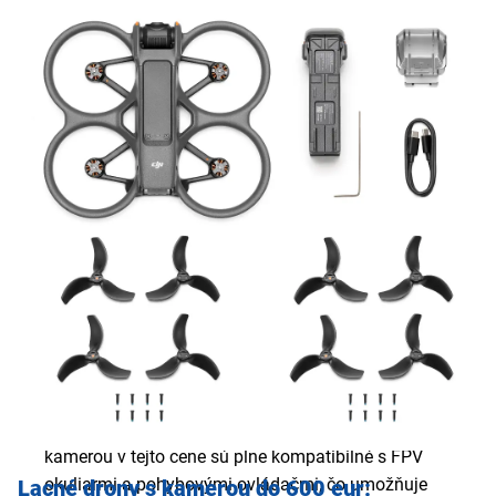
ovládača (napr. DJI RC-N3) dramaticky zvyšuje
do sveta adrenalínového FPV lietania s ešte lepšou
presnosť riadenia a predlžuje dosah prenosu signálu až
kvalitou obrazu.
na hranicu 10 km.
Dlhší letový čas a vyššia odolnosť
– lacné drony v tejto
triede už ponúkajú dlhšiu výdrž na jednu batériu (okolo
23 minút) a lepšiu stabilitu aj v miernom vetre.
Vysoká variabilita snímkovania
– pri pokročilejších
modeloch získate možnosť natáčať v 4K pri vyšších
snímkovacích frekvenciách (až 60 fps) alebo vytvárať
efektné spomalené zábery v 2.7K či 1080p pri 120 fps.
Väčšia flexibilita úložiska
– okrem štedrej internej
pamäte (okolo 46–49 GB) už v tejto cenovej kategórii
býva štandardom aj slot na microSD kartu, čo vám
umožní vziať si so sebou prakticky neobmedzený
priestor na záznam.
Príprava na pohlcujúci zážitok
– mnohé lacné drony s
kamerou v tejto cene sú plne kompatibilné s FPV
okuliarmi a pohybovými ovládačmi, čo umožňuje
Lacné drony s kamerou do 600 eur: