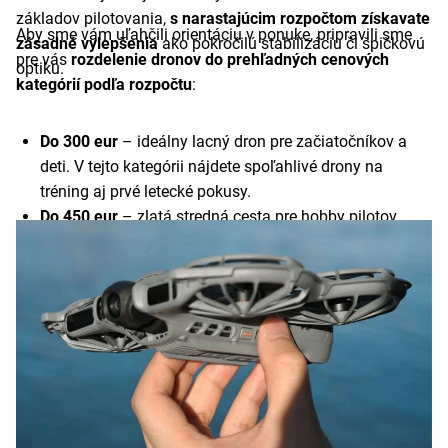
základov pilotovania,
s narastajúcim rozpočtom získavate
Aby sme vám uľahčili orientáciu v ponuke, pripravili sme
zásadné vylepšenia
ako pokročilú stabilizáciu či špičkovú
pre vás
rozdelenie dronov do prehľadných cenových
optiku.
kategórií podľa rozpočtu
:
Do 300 eur
– ideálny lacný dron pre začiatočníkov a
deti. V tejto kategórii nájdete spoľahlivé drony na
tréning aj prvé letecké pokusy.
Do 450 eur
– zlatá stredná cesta pre hobby pilotov,
ktorí hľadajú lepší dosah a základné inteligentné
funkcie, ako je GPS stabilizácia či automatický návrat.
Do 600 eur
– kategória pre ambicióznejších tvorcov. Tu
už hovoríme o lacných dronoch s kvalitnou optikou a
mechanickou stabilizáciou (gimbalom), ktoré dokážu
vyprodukovať zábery v takmer profesionálnej kvalite.