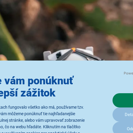
 vám ponúknuť
epší zážitok
kach fungovalo všetko ako má, používame tzv.
vám môžeme ponúknuť tie najhľadanejšie
Deta
ulnej stránke, alebo vám upravovať zobrazenie
, čo na webu hľadáte. Kliknutím na tlačítko
Od