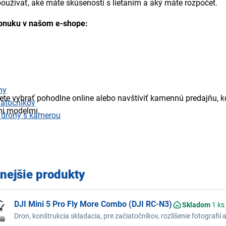
oužívať, aké máte skúsenosti s lietaním a aký máte rozpočet.
 ponuku v našom e-shope:
ny
te vybrať pohodlne online alebo navštíviť kamennú predajňu, k
iatočníkov
mi modelmi.
 drony s kamerou
nejšie produkty
DJI Mini 5 Pro Fly More Combo (DJI RC-N3)
Skladom
1 ks
Dron, konštrukcia skladacia, pre začiatočníkov, rozlíšenie fotografií 
maximálna rýchlosť 54 khm, stabilizátor, detekcia prekážok, typ batér