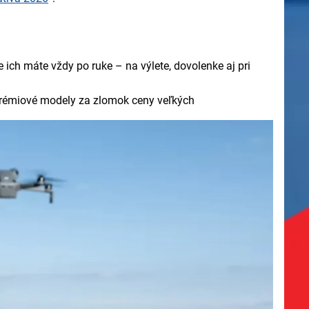
 ich máte vždy po ruke – na výlete, dovolenke aj pri
 prémiové modely za zlomok ceny veľkých
líšení, mechanický 3-osový gimbal a veľké snímače, čo
okročilé bezpečnostné systémy zvládnu aj úplní
te či polo-profesionálnu videotvorbu.