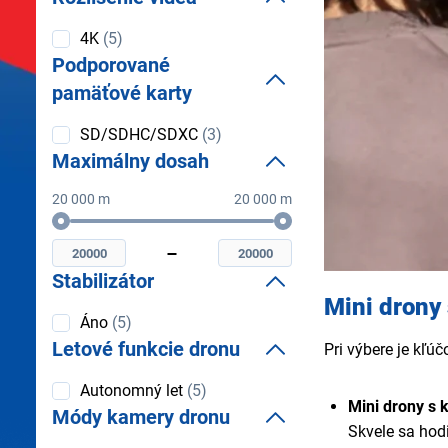
Rozlíšenie
4K
(5)
videa
Podporované
pamäťové karty
Podporované
SD/SDHC/SDXC
(3)
pamäťové
Maximálny dosah
karty
20 000 m
20 000 m
Maximálny
Minimální
Maximální
dosah
maximálny
maximálny
dosah
dosah
Stabilizátor
Mini drony
Stabilizátor
Áno
(5)
Letové funkcie dronu
Pri výbere je kľú
Letové
Autonomný let
(5)
funkcie
Mini drony s
Módy kamery dronu
dronu
Skvele sa hodi