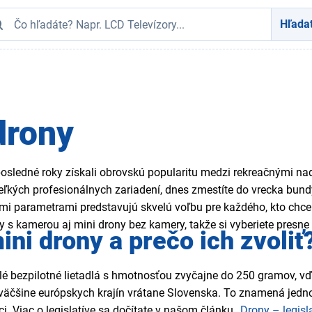
Hľada
drony
posledné roky získali obrovskú popularitu medzi rekreačnými na
ľkých profesionálnych zariadení, dnes zmestíte do vrecka bundy
mi parametrami predstavujú skvelú voľbu pre každého, kto chce 
y s kamerou aj mini drony bez kamery, takže si vyberiete presne 
ini drony a prečo ich zvoliť
lé bezpilotné lietadlá s hmotnosťou zvyčajne do 250 gramov, v
čšine európskych krajín vrátane Slovenska. To znamená jednodu
i. Viac o legislatíve sa dočítate v našom článku „
Drony – legisl