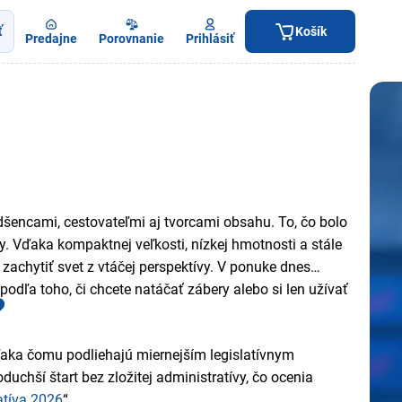
ť
Košík
Predajne
Porovnanie
Prihlásiť
dšencami, cestovateľmi aj tvorcami obsahu. To, čo bolo
. Vďaka kompaktnej veľkosti, nízkej hmotnosti a stále
zachytiť svet z vtáčej perspektívy. V ponuke dnes
podľa toho, či chcete natáčať zábery alebo si len užívať
?
ďaka čomu podliehajú miernejším legislatívnym
chší štart bez zložitej administratívy, čo ocenia
atíva 2026
“.