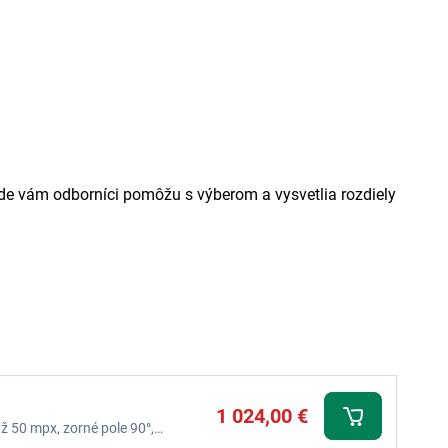
de vám odborníci pomôžu s výberom a vysvetlia rozdiely
1 024,00 €
až 50 mpx, zorné pole 90°,
ie Li-Ion