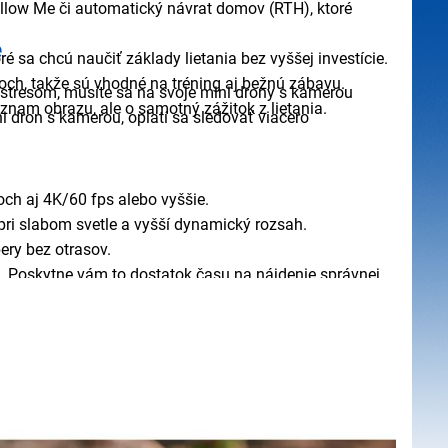
ollow Me či automatický návrat domov (RTH), ktoré
e
é sa chcú naučiť základy lietania bez vyššej investície.
ch, takže sú vhodné na tréning aj bežnú zábavu.
e stresom, musíte sa na svoje mini drony s kamerou
záznam obrazu, ale o samotný zážitok z lietania.
ni dron s kamerou, oplatí sa sledovať viacero
och aj 4K/60 fps alebo vyššie.
pri slabom svetle a vyšší dynamický rozsah.
ery bez otrasov.
 Poskytne vám to dostatok času na nájdenie správnej
ľko stoviek metrov. Pokročilé prenosové systémy ako
 zastavanej oblasti.
 Home (RTH), senzory prekážok či GPS stabilizácia.
 veľmi rýchlo. Overte maximálnu podporovanú kapacitu
e vnútorné úložisko.