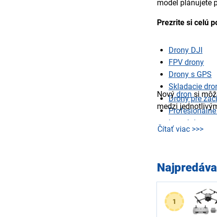
model plánujete p
Prezrite si celú
Drony DJI
FPV drony
Drony s GPS
Skladacie dro
Nový
dron
si môže
Drony pre zač
medzi jednotlivý
Profesionálne
Lacné drony
Čítať viac >>>
Veľké drony
Najpredáva
1