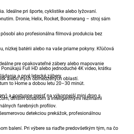
Ideálne pri športe, cyklistike alebo lyžovaní.
utím. Dronie, Helix, Rocket, Boomerang – stroj sám
 pôsobí ako profesionálna filmová produkcia bez
lu, nízkej batérii alebo na vaše priame pokyny. Kľúčová
y. Ideálne pre opakovateľné zábery alebo mapovanie
. Ponúkajú Full HD alebo jednoduché 4K video, krátku
ádania a prvé letecké zábery.
ísk alebo iných obmedzených oblastí.
turn to Home a dobou letu 20–30 minút.
y) a postupne prejsť na výkonnejší mini dron s
ačom, dlhším dosahom a inteligentnými režimami
nálnych farebných profilov.
šesmerovou detekciou prekážok, profesionálnou
 balení. Pri výbere sa riaďte predovšetkým tým, na čo