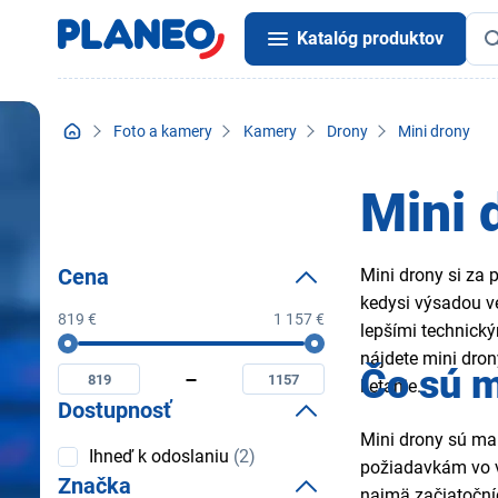
Katalóg produktov
Foto a kamery
Kamery
Drony
Mini drony
Mini 
Cena
Mini drony si za 
kedysi výsadou ve
819 €
1 157 €
lepšími technický
Cena
Minimální
Maximální
nájdete mini dron
Čo sú m
cena
cena
lietanie.
Dostupnosť
Mini drony sú ma
Dostupnosť
Ihneď k odoslaniu
(2)
požiadavkám vo vä
Značka
najmä začiatočníc