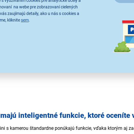
 s využívaním cookies pre analytické účely a
hovaní na webe pre zobrazovaní cielených
vás zaujímajú detaily, ako u nás s cookies a
me, kliknite
sem
.
majú inteligentné funkcie, ktoré oceníte 
ni s kamerou štandardne ponúkajú funkcie, vďaka ktorým aj zači