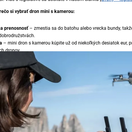
rečo si vybrať dron mini s kamerou:
a prenosnosť
– zmestia sa do batohu alebo vrecka bundy, takže
dobrodružstvách.
a
– mini dron s kamerou kúpite už od niekoľkých desiatok eur,
ch dronov.
ry
– moderné mini drony s kamerou ponúkajú natáčanie v 4K roz
ýsadou omnoho väčších strojov.
 ovládania
– inteligentné funkcie, automatické režimy letu a p
e
– od cestovania a športu až po tvorbu obsahu pre sociálne sie