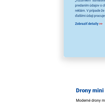
„rozumiem“ súhlasíte
predaním údajov o c
reklám. V prípade že 
ďalšími údaji pracuje
Zobraziť detaily
>>
Drony mini 
Moderné drony mi