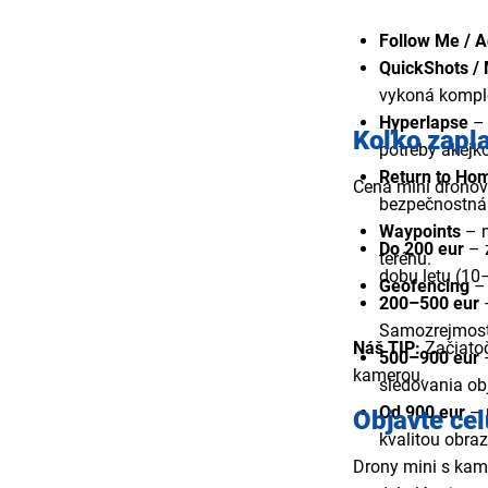
Follow Me / A
QuickShots /
vykoná komplex
Hyperlapse
– 
Koľko zapla
potreby akejk
Return to Ho
Cena mini dronov 
bezpečnostná f
Waypoints
– n
Do 200 eur
– 
terénu.
dobu letu (10
Geofencing
– 
200–500 eur
Samozrejmosťo
Náš TIP:
Začiatoč
500–900 eur
–
kamerou.
sledovania ob
Od 900 eur
– 
Objavte ce
kvalitou obra
Drony mini s kam