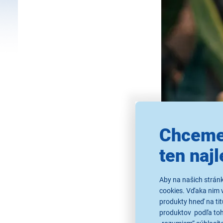
Chceme
ten najl
Aby na našich strán
cookies. Vďaka nim 
produkty hneď na tit
produktov podľa toho