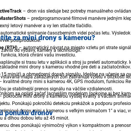
ctiveTrack
– dron vás sleduje bez potreby manuálneho ovládania. 
 MasterShots
– predprogramované filmové manévre jedným klepn
ný letový manéver a vy len stlačíte tlačidlo.
automatické snímanie časozberných videí počas letu. Výsledok
títe za mini drony s kamerou?
oľvek postprodukcie.
me (RTH)
– automatický návrat na miesto vzletu pri strate signá
závisí od výbavy, kamery a technológií:
unkcia, ktorá chráni vašu investíciu.
aplánujte si trasu letu v aplikácii a stroj ju preletí automatick
základné mini drony s kamerou vhodné pre deti a začiatočníkov
–15 minút) a obmedzený dosah signálu. Ideálne na učenie sa ovl
vstavaná mapa zakázaných zón zabraňuje vzletu v blízkosti let
– kvalitné drony mini s kamerou 4K, GPS modulom, funkciou Re
u je stabilnejší prenos signálu na väčšie vzdialenosti.
níkom sa oplatí začať lacnejším modelom (pokojne aj bez kamer
 pokročilé mini drony s kamerou vyššej kvality s väčším sním
jektu. Ponúkajú pokročilú detekciu prekážok a podporu profesio
prémiové drony mini s kamerou s veľkým snímačom 1" a viac, v
lú ponuku dronov
zu a dlhou dobou letu až 45 minút.
erou dnes ponúkajú výnimočný výkon v kompaktnom a prenosnom