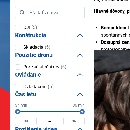
Značka
Hlavné dôvody, p
DJI
(5)
Kompaktnosť 
Konštrukcia
spontánnych 
Dostupná cen
Konštrukcia
Skladacia
(5)
profesionálny
Použitie dronu
Kvalitné zábe
bolo kedysi v
Použitie
Pre začiatočníkov
(5)
dronu
Jednoduchosť
Ovládanie
začiatočníci.
Ovládanie
Široké využiti
Ovládačom
(5)
Čas letu
34 min
36 min
Čas
Minimální
Maximální
letu
čas
čas
letu
letu
Rozlíšenie videa