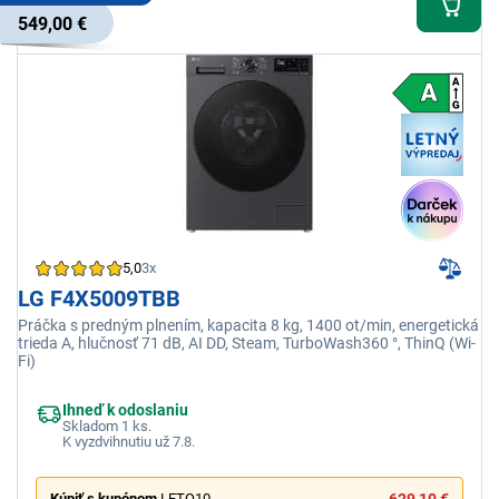
549,00 €
5,0
3x
LG F4X5009TBB
Práčka s predným plnením, kapacita 8 kg, 1400 ot/min, energetická
trieda A, hlučnosť 71 dB, AI DD, Steam, TurboWash360 °, ThinQ (Wi-
Fi)
Ihneď k odoslaniu
Skladom 1 ks.
K vyzdvihnutiu už 7.8.
Kúpiť s kupónom
LETO10
629,10 €