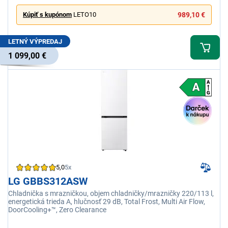
Kúpiť s kupónom
LETO10
989,10 €
LETNÝ VÝPREDAJ
1 099,00 €
5,0
5x
LG GBBS312ASW
Chladnička s mrazničkou, objem chladničky/mrazničky 220/113 l,
energetická trieda A, hlučnosť 29 dB, Total Frost, Multi Air Flow,
DoorCooling+™, Zero Clearance