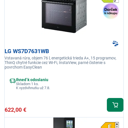
LG WS7D7631WB
Vstavaná rúra, objem 76 l, energetická trieda A+, 15 programov,
ThinQ chytré funkcie cez Wi-Fi, InstaView, parné čistenie s
povrchom EasyClean
Ihneď k odoslaniu
Skladom 1 ks.
K vyzdvihnutiu už 7.8.
622,00 €