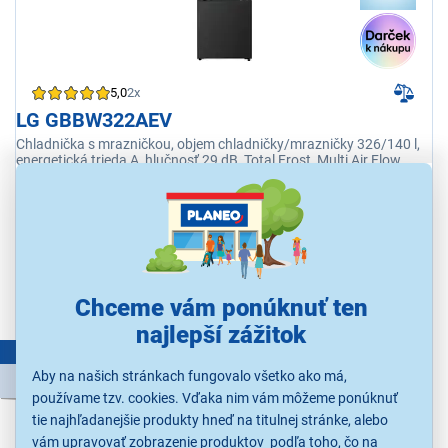
5,0
2x
LG GBBW322AEV
Chladnička s mrazničkou, objem chladničky/mrazničky 326/140 l,
energetická trieda A, hlučnosť 29 dB, Total Frost, Multi Air Flow,
DoorCooling+™, Zero Clearance, vnútorný LED displej, Fresh
Balancer
Ihneď k odoslaniu
Skladom 1 ks.
K vyzdvihnutiu už 7.8.
Kúpiť s kupónom
LETO15
976,65 €
Chceme vám ponúknuť ten
najlepší zážitok
LETNÝ VÝPREDAJ
Aby na našich stránkach fungovalo všetko ako má,
1 149,00 €
používame tzv. cookies. Vďaka nim vám môžeme ponúknuť
tie najhľadanejšie produkty hneď na titulnej stránke, alebo
vám upravovať zobrazenie produktov podľa toho, čo na