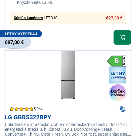
K vyzdvihnutiu už 7.8.
Kúpiť s kupónom
LETO10
627,30 €
LETNÝ VÝPREDAJ
697,00 €
5,0
6x
LG GBBS322BPY
Chladnička s mrazničkou, objem chladničky/mrazničky 262/113 l,
energetická trieda B, hlučnosť 33 dB, DoorCooling+, Fresh
Converter+, ThinQ, Metal Fresh, My Box, NoFrost, super chladenie,