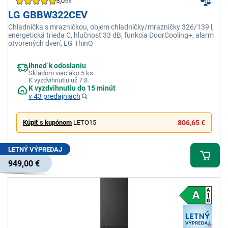
5,0
5x
LG GBBW322CEV
Chladnička s mrazničkou, objem chladničky/mrazničky 326/139 l,
energetická trieda C, hlučnosť 33 dB, funkcia DoorCooling+, alarm
otvorených dverí, LG ThinQ
Ihneď k odoslaniu
Skladom viac ako 5 ks.
K vyzdvihnutiu už 7.8.
K vyzdvihnutiu do 15 minút
v 43 predajniach
Kúpiť s kupónom
LETO15
806,65 €
LETNÝ VÝPREDAJ
949,00 €