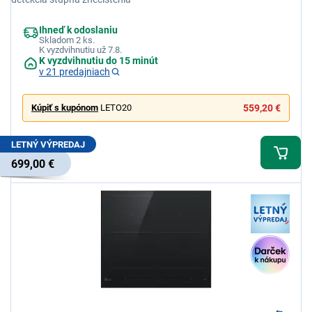
Ihneď k odoslaniu
Skladom 2 ks.
K vyzdvihnutiu už 7.8.
K vyzdvihnutiu do 15 minút
v 21 predajniach
Kúpiť s kupónom
LETO20
559,20 €
LETNÝ VÝPREDAJ
699,00 €