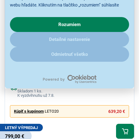
webu hľadáte. Kliknutím na tlačítko „rozumiem“ súhlasíte
s využívaním cookies pre analytické účely a predaním údajov
o chovaní na webe pre zobrazovaní cielených reklám.
Rozumiem
V prípade že vás zaujímajú detaily, ako u nás s cookies a
ďalšími údaji pracujeme, kliknite
sem
.
Detailné nastavenie
5,0
6x
Odmietnuť všetko
LG GBBS322BSW
Chladnička s mrazničkou, objem chladničky/mrazničky 262/113 l,
energetická trieda B, hlučnosť 33 dB, DoorCooling+, Fresh
Converter+, ThinQ, Metal Fresh, My Box, NoFrost, super chladenie,
super mrazenie
Ihneď k odoslaniu
Skladom 1 ks.
K vyzdvihnutiu už 7.8.
Kúpiť s kupónom
LETO20
639,20 €
LETNÝ VÝPREDAJ
799,00 €