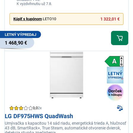
K vyzdvihnutiu už 7.8.
Kúpiť s kupónom
LETO10
1 322,01 €
LETNÝ VÝPREDAJ
1 468,90 €
3,0
2x
LG DF975HWS QuadWash
Umývačka s kapacitou 14 sád riadu, energetická trieda A, hlučnosť
43 dB, SmartRack+, True Steam, automatické otvorenie dvierok,
detekcia stupňa znečistenia