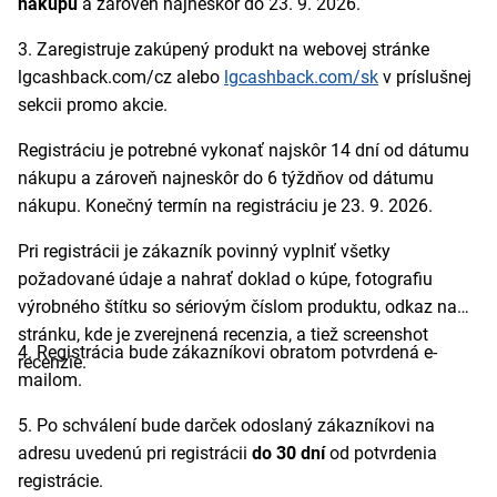
nákupu
a zároveň najneskôr do 23. 9. 2026.
3.
Zaregistruje zakúpený produkt na webovej stránke
lgcashback.com/cz alebo
lgcashback.com/sk
v príslušnej
sekcii promo akcie.
Registráciu je potrebné vykonať najskôr 14 dní od dátumu
nákupu a zároveň najneskôr do 6 týždňov od dátumu
nákupu. Konečný termín na registráciu je 23. 9. 2026.
Pri registrácii je zákazník povinný vyplniť všetky
požadované údaje a nahrať doklad o kúpe, fotografiu
výrobného štítku so sériovým číslom produktu, odkaz na
stránku, kde je zverejnená recenzia, a tiež screenshot
4. Registrácia bude zákazníkovi obratom potvrdená e-
recenzie.
mailom.
5. Po schválení bude darček odoslaný zákazníkovi na
adresu uvedenú pri registrácii
do 30 dní
od potvrdenia
registrácie.