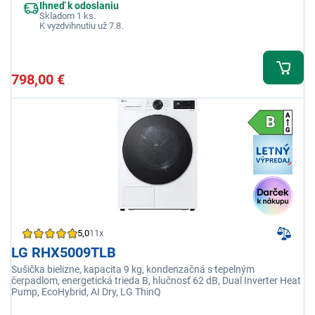
Ihneď k odoslaniu
Skladom 1 ks.
K vyzdvihnutiu už 7.8.
798,00 €
5,0
11x
LG RHX5009TLB
Sušička bielizne, kapacita 9 kg, kondenzačná s tepelným
čerpadlom, energetická trieda B, hlučnosť 62 dB, Dual Inverter Heat
Pump, EcoHybrid, AI Dry, LG ThinQ