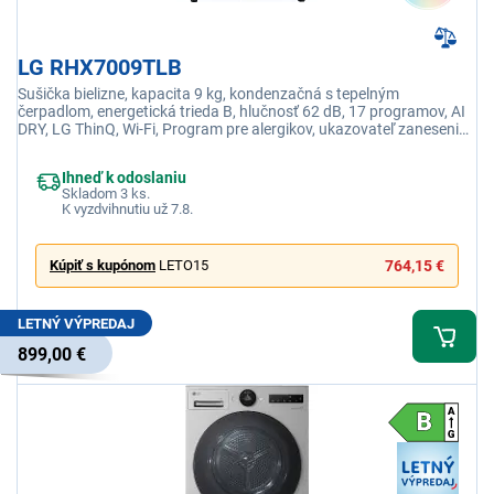
LG RHX7009TLB
Sušička bielizne, kapacita 9 kg, kondenzačná s tepelným
čerpadlom, energetická trieda B, hlučnosť 62 dB, 17 programov, AI
DRY, LG ThinQ, Wi-Fi, Program pre alergikov, ukazovateľ zanesenia
filtra, Alcosta bubon
Ihneď k odoslaniu
Skladom 3 ks.
K vyzdvihnutiu už 7.8.
Kúpiť s kupónom
LETO15
764,15 €
LETNÝ VÝPREDAJ
899,00 €