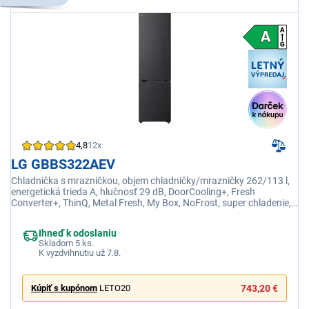
4,8
12x
LG GBBS322AEV
Chladnička s mrazničkou, objem chladničky/mrazničky 262/113 l,
energetická trieda A, hlučnosť 29 dB, DoorCooling+, Fresh
Converter+, ThinQ, Metal Fresh, My Box, NoFrost, super chladenie,
super mrazenie
Ihneď k odoslaniu
Skladom 5 ks.
K vyzdvihnutiu už 7.8.
Kúpiť s kupónom
LETO20
743,20 €