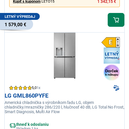
Kúpiť s kupónom
LETO15
1 342,15 €
LETNÝ VÝPREDAJ
1 579,00 €
5,0
1x
LG GML860PYFE
Americká chladnička s výrobníkom ľadu LG, objem
chladničky/mrazničky 286/220 l, hlučnosť 40 dB, LG Total No Frost,
Smart Diagnosis, Multi Air Flow
Ihneď k odoslaniu
Skladom 1 ks.