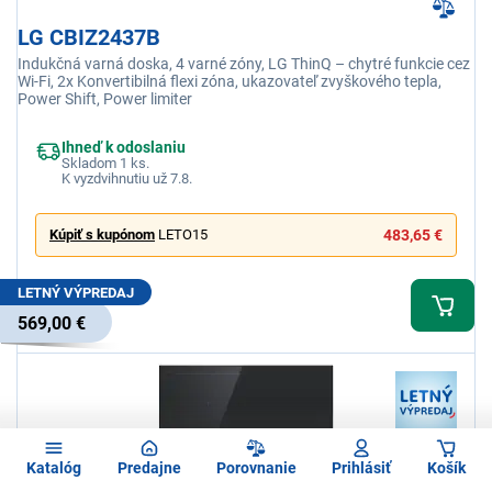
LG CBIZ2437B
Indukčná varná doska, 4 varné zóny, LG ThinQ – chytré funkcie cez
Wi-Fi, 2x Konvertibilná flexi zóna, ukazovateľ zvyškového tepla,
Power Shift, Power limiter
Ihneď k odoslaniu
Skladom 1 ks.
K vyzdvihnutiu už 7.8.
Kúpiť s kupónom
LETO15
483,65 €
LETNÝ VÝPREDAJ
569,00 €
Katalóg
Predajne
Porovnanie
Prihlásiť
Košík