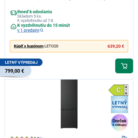
super mrazenie
Ihneď k odoslaniu
Skladom 5 ks.
K vyzdvihnutiu už 7.8.
K vyzdvihnutiu do 15 minút
v 1 predajni
Kúpiť s kupónom
LETO20
639,20 €
LETNÝ VÝPREDAJ
799,00 €