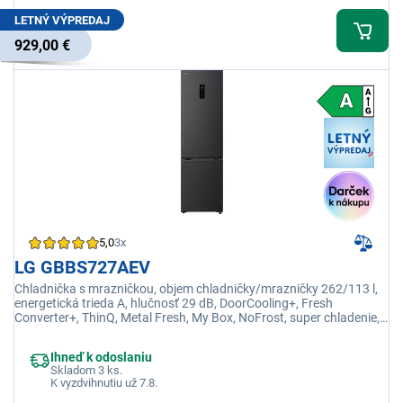
LETNÝ VÝPREDAJ
929,00 €
5,0
3x
LG GBBS727AEV
Chladnička s mrazničkou, objem chladničky/mrazničky 262/113 l,
energetická trieda A, hlučnosť 29 dB, DoorCooling+, Fresh
Converter+, ThinQ, Metal Fresh, My Box, NoFrost, super chladenie,
super mrazenie
Ihneď k odoslaniu
Skladom 3 ks.
K vyzdvihnutiu už 7.8.