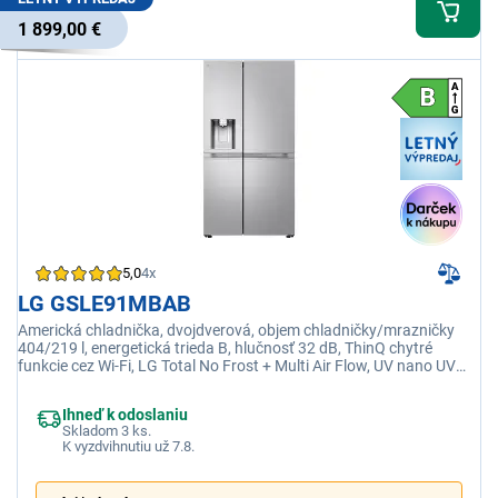
1 899,00 €
5,0
4x
LG GSLE91MBAB
Americká chladnička, dvojdverová, objem chladničky/mrazničky
404/219 l, energetická trieda B, hlučnosť 32 dB, ThinQ chytré
funkcie cez Wi-Fi, LG Total No Frost + Multi Air Flow, UV nano UV
svetlo v nápojovom automate
Ihneď k odoslaniu
Skladom 3 ks.
K vyzdvihnutiu už 7.8.