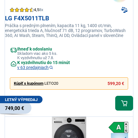
4,5
8x
LG F4X5011TLB
Práčka s predným plnením, kapacita 11 kg, 1400 ot/min,
energetická trieda A, hlučnosť 71 dB, 12 programov, TurboWash
360, AI Wash, Steam, ThinQ, AI DD, Ovládací panel v slovenčine
Ihneď k odoslaniu
Skladom viac ako 5 ks.
K vyzdvihnutiu už 7.8.
K vyzdvihnutiu do 15 minút
v 63 predajniach
Kúpiť s kupónom
LETO20
599,20 €
LETNÝ VÝPREDAJ
749,00 €