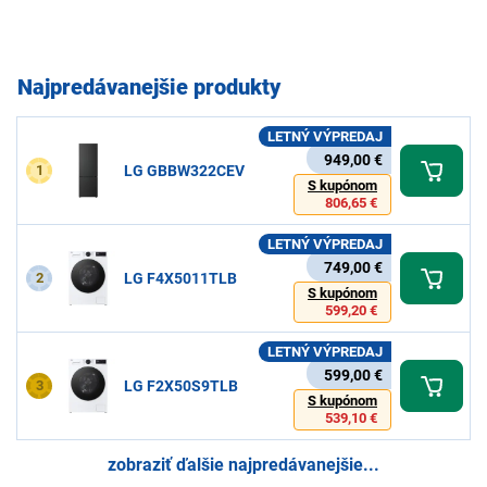
Najpredávanejšie produkty
LETNÝ VÝPREDAJ
949,00 €
1
LG GBBW322CEV
S kupónom
806,65 €
LETNÝ VÝPREDAJ
749,00 €
2
LG F4X5011TLB
S kupónom
599,20 €
LETNÝ VÝPREDAJ
599,00 €
3
LG F2X50S9TLB
S kupónom
539,10 €
zobraziť ďalšie najpredávanejšie...