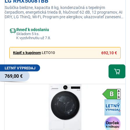
LG RHX5008TBB
Sušička bielizne, kapacita 8 kg, kondenzačná s tepelným
čerpadlom, energetická trieda B, hlučnosť 62 dB, 12 programov, AI
DRY, LG ThinQ, Wi-Fi, Program pre alergikov, ukazovateľ zanesenia
filtra, Alcosta bubon
Ihneď k odoslaniu
Skladom 5 ks.
K vyzdvihnutiu už 7.8.
Kúpiť s kupónom
LETO10
692,10 €
LETNÝ VÝPREDAJ
769,00 €