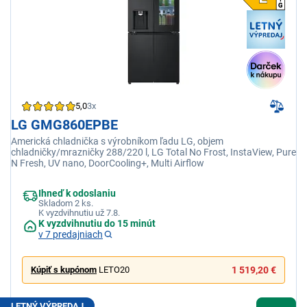
5,0
3x
LG GMG860EPBE
Americká chladnička s výrobníkom ľadu LG, objem
chladničky/mrazničky 288/220 l, LG Total No Frost, InstaView, Pure
N Fresh, UV nano, DoorCooling+, Multi Airflow
Ihneď k odoslaniu
Skladom 2 ks.
K vyzdvihnutiu už 7.8.
K vyzdvihnutiu do 15 minút
v 7 predajniach
Kúpiť s kupónom
LETO20
1 519,20 €
LETNÝ VÝPREDAJ