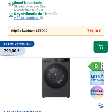
Ihneď k odoslaniu
Skladom viac ako 5 ks.
K vyzdvihnutiu už 7.8.
K vyzdvihnutiu do 15 minút
v 50 predajniach
Kúpiť s kupónom
LETO10
719,10 €
LETNÝ VÝPREDAJ
799,00 €