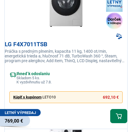
LG F4X7011TSB
Práčka s predným plnením, kapacita 11 kg, 1400 ot/min,
energetická trieda a, hlučnosť 71 dB, TurboWash 360 °, Steam,
program pre alergikov, Add item, ThinQ, LCD Displej, nastaviteľný
jazyk, dvierka z tvrdeného skla
Ihneď k odoslaniu
Skladom 5 ks.
K vyzdvihnutiu už 7.8.
Kúpiť s kupónom
LETO10
692,10 €
LETNÝ VÝPREDAJ
769,00 €