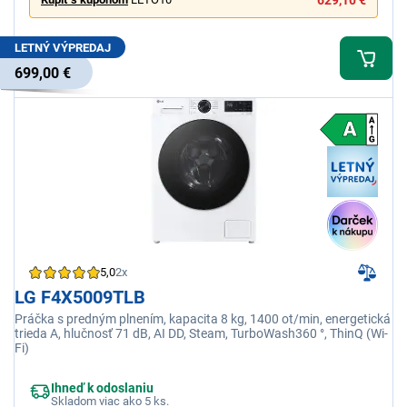
LETNÝ VÝPREDAJ
699,00 €
5,0
2x
LG F4X5009TLB
Práčka s predným plnením, kapacita 8 kg, 1400 ot/min, energetická
trieda A, hlučnosť 71 dB, AI DD, Steam, TurboWash360 °, ThinQ (Wi-
Fi)
Ihneď k odoslaniu
Skladom viac ako 5 ks.