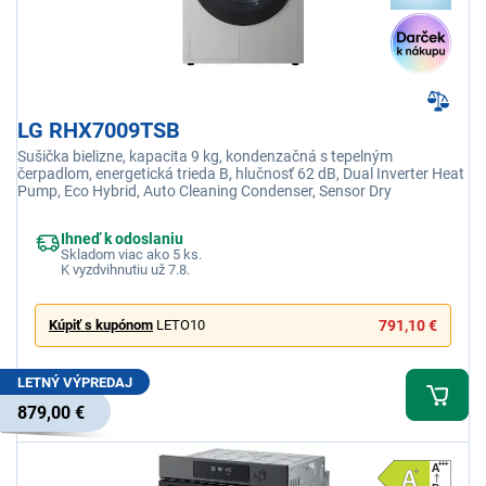
LG RHX7009TSB
Sušička bielizne, kapacita 9 kg, kondenzačná s tepelným
čerpadlom, energetická trieda B, hlučnosť 62 dB, Dual Inverter Heat
Pump, Eco Hybrid, Auto Cleaning Condenser, Sensor Dry
Ihneď k odoslaniu
Skladom viac ako 5 ks.
K vyzdvihnutiu už 7.8.
Kúpiť s kupónom
LETO10
791,10 €
LETNÝ VÝPREDAJ
879,00 €