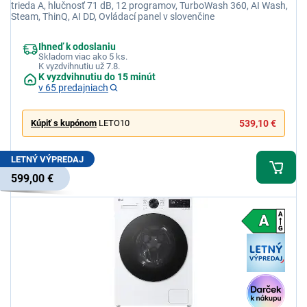
trieda A, hlučnosť 71 dB, 12 programov, TurboWash 360, AI Wash,
Steam, ThinQ, AI DD, Ovládací panel v slovenčine
Ihneď k odoslaniu
Skladom viac ako 5 ks.
K vyzdvihnutiu už 7.8.
K vyzdvihnutiu do 15 minút
v 65 predajniach
Kúpiť s kupónom
LETO10
539,10 €
LETNÝ VÝPREDAJ
599,00 €