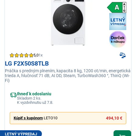
5,0
1x
LG F2X50S8TLB
Práčka s predným plnením, kapacita 8 kg, 1200 ot/min, energetická
trieda A, hlučnosť 71 dB, AI DD, Steam, TurboWash360 °, ThinQ (Wi-
Fi)
Ihneď k odoslaniu
Skladom 2 ks.
K vyzdvihnutiu už 7.8.
Kúpiť s kupónom
LETO10
494,10 €
LETNÝ VÝPREDAJ