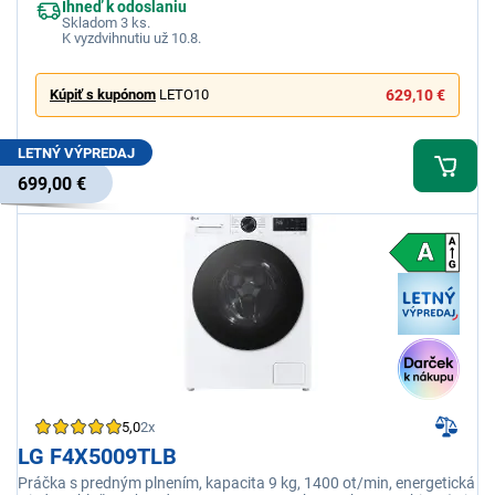
Ihneď k odoslaniu
Skladom 3 ks.
K vyzdvihnutiu už 10.8.
Kúpiť s kupónom
LETO10
629,10 €
LETNÝ VÝPREDAJ
699,00 €
5,0
2x
LG F4X5009TLB
Práčka s predným plnením, kapacita 9 kg, 1400 ot/min, energetická