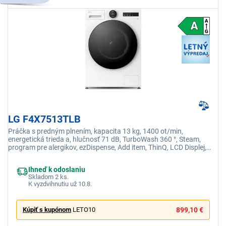
LG F4X7513TLB
Práčka s predným plnením, kapacita 13 kg, 1400 ot/min,
energetická trieda a, hlučnosť 71 dB, TurboWash 360 °, Steam,
program pre alergikov, ezDispense, Add item, ThinQ, LCD Displej,
nastaviteľný jazyk
Ihneď k odoslaniu
Skladom 2 ks.
K vyzdvihnutiu už 10.8.
Kúpiť s kupónom
LETO10
899,10 €