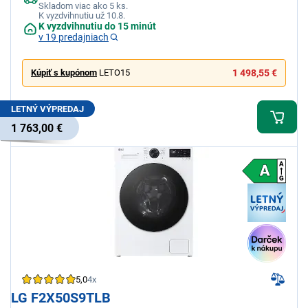
Skladom viac ako 5 ks.
K vyzdvihnutiu už 10.8.
K vyzdvihnutiu do 15 minút
v 19 predajniach
Kúpiť s kupónom
LETO15
1 498,55 €
LETNÝ VÝPREDAJ
1 763,00 €
5,0
4x
LG F2X50S9TLB