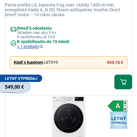
Parná práčka LG, kapacita 9 kg, max. otáčky 1400 ot/min,
energetická trieda A, AI DD, Steam, ezDispense, Inverter Direct
DriveT motor – 10 rokov záruka
Ihneď k odoslaniu
Skladom viac ako 5 ks.
K vyzdvihnutiu už 10.8.
K vyzdvihnutiu do 15 minút
v 1 predajni
Kúpiť s kupónom
LETO10
494,10 €
LETNÝ VÝPREDAJ
549,00 €