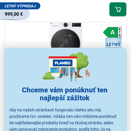
LETNÝ VÝPREDAJ
999,00 €
5,0
1x
LG F2X50S8TLB
Chceme vám ponúknuť ten
Práčka s predným plnením, kapacita 8 kg, 1200 ot/min, energetická
najlepší zážitok
trieda A, hlučnosť 71 dB, AI DD, Steam, TurboWash360 °, ThinQ (Wi-
Fi)
Aby na našich stránkach fungovalo všetko ako má,
Ihneď k odoslaniu
používame tzv. cookies. Vďaka nim vám môžeme ponúknuť
Skladom 5 ks.
tie najhľadanejšie produkty hneď na titulnej stránke, alebo
K vyzdvihnutiu už 10.8.
vám upravovať zobrazenie produktov podľa toho, čo na