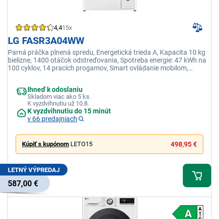
4,4
15x
LG FASR3A04WW
Parná práčka plnená spredu, Energetická trieda A, Kapacita 10 kg
bielizne, 1400 otáčok odstreďovania, Spotreba energie: 47 kWh na
100 cyklov, 14 pracích progamov, Smart ovládanie mobilom,
Odložený štart, Detská poistka, Maximálna hĺbka: 62.0 cm.
Ihneď k odoslaniu
Skladom viac ako 5 ks.
K vyzdvihnutiu už 10.8.
K vyzdvihnutiu do 15 minút
v 66 predajniach
Kúpiť s kupónom
LETO15
498,95 €
LETNÝ VÝPREDAJ
587,00 €