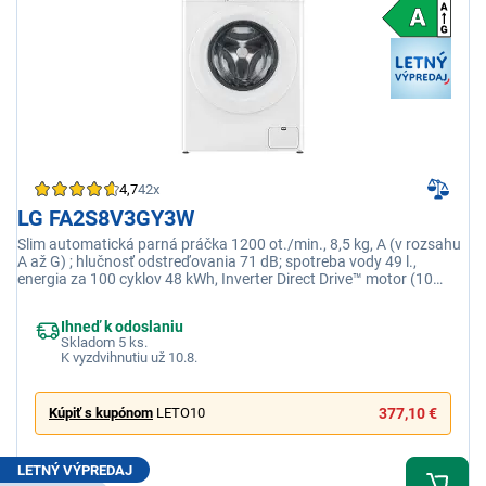
4,7
42x
LG FA2S8V3GY3W
Slim automatická parná práčka 1200 ot./min., 8,5 kg, A (v rozsahu
A až G) ; hlučnosť odstreďovania 71 dB; spotreba vody 49 l.,
energia za 100 cyklov 48 kWh, Inverter Direct Drive™ motor (10
rokov záruka), AI DD – inteligentný systém prania, automatické
váženie, detekcia jemnosti vlákien a vyváženie, nová generácia
Ihneď k odoslaniu
pracích pohybov, optimálna kombinácia pracích pohybov pre
Skladom 5 ks.
efektívne a šetrné pranie; SteamTM – parné pranie – program Pre
K vyzdvihnutiu už 10.8.
alergikov a Parná detská starostlivosť – redukcia alergénov, vysoká
účinnosť prania; ThinQ + Wi-Fi – načítanie programu a inteligentné
funkcie cez Wi-Fi; Pridať bielizeň (Add Item) – možnosť pridania
Kúpiť s kupónom
LETO10
377,10 €
bielizne počas prania, Auto Restart – reštart programu po výpadku
prúdu
LETNÝ VÝPREDAJ