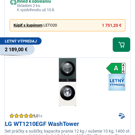
Ihneď k odoslaniu
Skladom 2 ks.
K vyzdvihnutiu už 10.8.
Kúpiť s kupónom
LETO20
1 751,20 €
LETNÝ VÝPREDAJ
2 189,00 €
5,0
1x
LG WT1210EGF WashTower
Set práčky a sušičky, kapacita prania 12 kg / sušenie 10 kg, 1400 ot