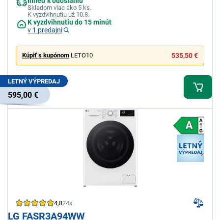
Ihneď k odoslaniu
Skladom viac ako 5 ks.
K vyzdvihnutiu už 10.8.
K vyzdvihnutiu do 15 minút
v 1 predajni
Kúpiť s kupónom
LETO10
535,50 €
LETNÝ VÝPREDAJ
595,00 €
4,8
24x
LG FASR3A94WW