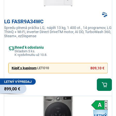
LG FASR9A34WC
Spredu plnená práčka LG, náplň 13 kg, 1 400 ot., 14 programov, LG
ThinQ + Wi-Fi, inverter Direct DriveTM motor, AI DD, TurboWash 360,
Steam+, ezDispense
Ihneď k odoslaniu
Skladom 5 ks.
K vyzdvihnutiu už 10.8.
Kúpiť s kupónom
LETO10
809,10 €
LETNÝ VÝPREDAJ
899,00 €