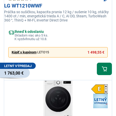
LG WT1210WWF
Práčka so sušičkou, kapacita prania 12 kg / sušenie 10 kg, otáčky
1400 ot / min, energetická trieda A / C, AI DD, Steam, TurboWash
360 °, ThinQ + Wi-Fi, inverter Direct Drive
Ihneď k odoslaniu
Skladom viac ako 5 ks.
K vyzdvihnutiu už 10.8.
Kúpiť s kupónom
LETO15
1 498,55 €
LETNÝ VÝPREDAJ
1 763,00 €