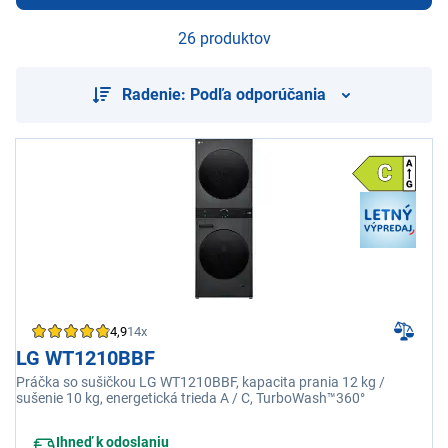
26 produktov
Radenie: Podľa odporúčania
4,9
14x
LG WT1210BBF
Práčka so sušičkou LG WT1210BBF, kapacita prania 12 kg /
sušenie 10 kg, energetická trieda A / C, TurboWash™360°
Ihneď k odoslaniu