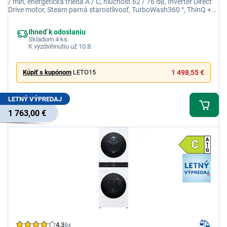
/ min, energetická trieda A / C, hlučnosť 62 / 76 dB, Inverter Direct
Drive motor, Steam parná starostlivosť, TurboWash360 °, ThinQ +
Wi-Fi
Ihneď k odoslaniu
Skladom 4 ks.
K vyzdvihnutiu už 10.8.
Kúpiť s kupónom
LETO15
1 498,55 €
LETNÝ VÝPREDAJ
1 763,00 €
4,3
6x