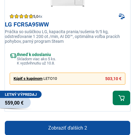
5,0
4x
LG FCR5A95WW
Práčka so sušičkou LG, kapacita prania/sušenia 9/5 kg,
odstreďovanie 1 200 ot./min, AI DD™, optimálna voľba pracích
pohybov, parný program Steam
Ihneď k odoslaniu
Skladom viac ako 5 ks.
K vyzdvihnutiu už 10.8.
Kúpiť s kupónom
LETO10
503,10 €
LETNÝ VÝPREDAJ
559,00 €
Zobraziť ďalších 2