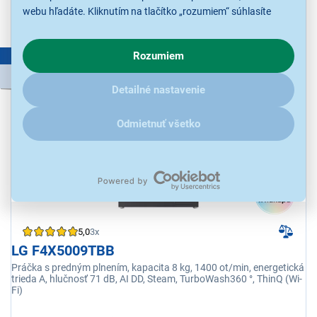
webu hľadáte. Kliknutím na tlačítko „rozumiem“ súhlasíte
Kúpiť s kupónom
LETO10
494,10 €
s využívaním cookies pre analytické účely a predaním údajov
o chovaní na webe pre zobrazovaní cielených reklám.
Rozumiem
LETNÝ VÝPREDAJ
V prípade že vás zaujímajú detaily, ako u nás s cookies a
ďalšími údaji pracujeme, kliknite
sem
.
549,00 €
Detailné nastavenie
Odmietnuť všetko
5,0
3x
LG F4X5009TBB
Práčka s predným plnením, kapacita 8 kg, 1400 ot/min, energetická
trieda A, hlučnosť 71 dB, AI DD, Steam, TurboWash360 °, ThinQ (Wi-
Fi)