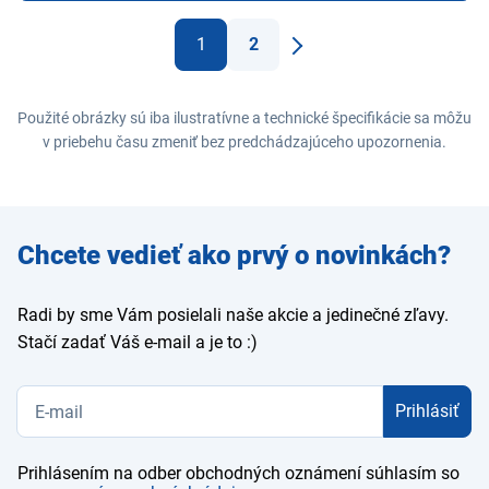
1
2
Ďaľší
Použité obrázky sú iba ilustratívne a technické špecifikácie sa môžu
v priebehu času zmeniť bez predchádzajúceho upozornenia.
Zadajte
Chcete vedieť ako prvý o novinkách?
e-mail
Radi by sme Vám posielali naše akcie a jedinečné zľavy.
Stačí zadať Váš e-mail a je to :)
Prihlásiť
Prihlásením na odber obchodných oznámení súhlasím so