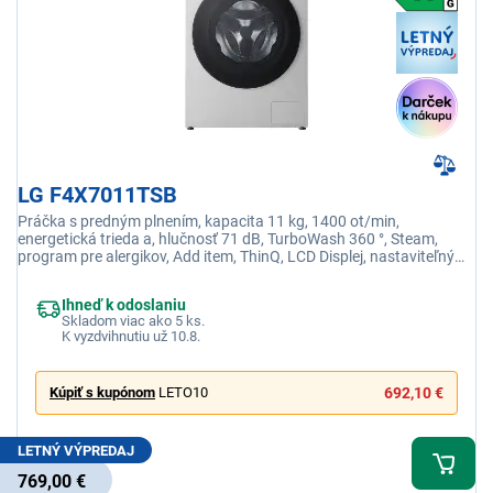
LG F4X7011TSB
Práčka s predným plnením, kapacita 11 kg, 1400 ot/min,
energetická trieda a, hlučnosť 71 dB, TurboWash 360 °, Steam,
program pre alergikov, Add item, ThinQ, LCD Displej, nastaviteľný
jazyk, dvierka z tvrdeného skla
Ihneď k odoslaniu
Skladom viac ako 5 ks.
K vyzdvihnutiu už 10.8.
Kúpiť s kupónom
LETO10
692,10 €
LETNÝ VÝPREDAJ
769,00 €