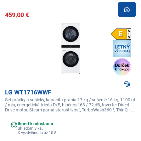
459,00 €
LG WT1716WWF
Set práčky a sušičky, kapacita prania 17 kg / sušenie 16 kg, 1100 ot
/ min, energetická trieda D/E, hlučnosť 63 / 72 dB, Inverter Direct
Drive motor, Steam parná starostlivosť, TurboWash360 °, ThinQ +
Wi-Fi
Ihneď k odoslaniu
Skladom 3 ks.
K vyzdvihnutiu už 10.8.