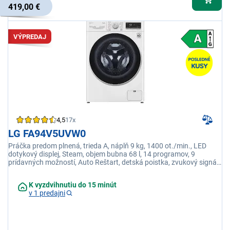
419,00 €
VÝPREDAJ
4,5
17x
LG FA94V5UVW0
Práčka predom plnená, trieda A, náplň 9 kg, 1400 ot./min., LED
dotykový displej, Steam, objem bubna 68 l, 14 programov, 9
prídavných možností, Auto Reštart, detská poistka, zvukový signál
on/off, farba biela, TurboWash
K vyzdvihnutiu do 15 minút
v 1 predajni