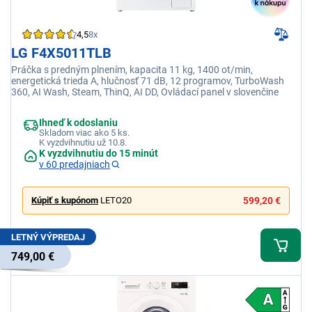
4,5
8x
LG F4X5011TLB
Práčka s predným plnením, kapacita 11 kg, 1400 ot/min,
energetická trieda A, hlučnosť 71 dB, 12 programov, TurboWash
360, AI Wash, Steam, ThinQ, AI DD, Ovládací panel v slovenčine
Ihneď k odoslaniu
Skladom viac ako 5 ks.
K vyzdvihnutiu už 10.8.
K vyzdvihnutiu do 15 minút
v 60 predajniach
Kúpiť s kupónom
LETO20
599,20 €
LETNÝ VÝPREDAJ
749,00 €