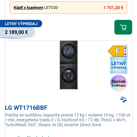
Kúpiť s kupónom
LETO20
1 751,20 €
LETNÝ VÝPREDAJ
2 189,00 €
LG WT1716BBF
Práčka so sušičkou, kapacita prania 17 kg / sušenie 16 kg, 1100 ot
/ min, energetická trieda E / D, hlučnosť 63 / 72 dB, ThinQ + Wi-Fi,
TurboWash 360°, Steam, AI DD, Inverter Direct Drive