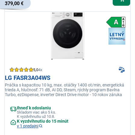
379,00 €
5,0
4x
LG FASR3A04WS
Práčka s kapacitou 10 kg, max. otáčky 1400 ot/min, energetická
trieda A, hlučnosť: 71 dB, AI DD, Steam, rýchly program Bavlna
Turbo, ezDispense, inverter Direct Drive motor - 10 rokov záruka
Ihneď k odoslaniu
Skladom viac ako 5 ks.
K vyzdvihnutiu už 10.8.
K vyzdvihnutiu do 15 minút
v 1 predajni