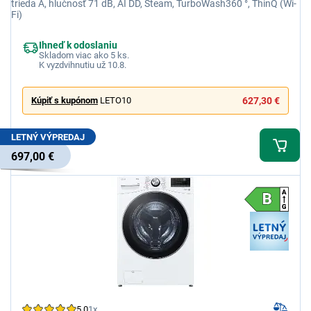
trieda A, hlučnosť 71 dB, AI DD, Steam, TurboWash360 °, ThinQ (Wi-
Fi)
Ihneď k odoslaniu
Skladom viac ako 5 ks.
K vyzdvihnutiu už 10.8.
Kúpiť s kupónom
LETO10
627,30 €
LETNÝ VÝPREDAJ
697,00 €
5,0
1x