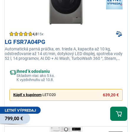
4,8
15x
LG FSR7A04PG
Automatická parná práčka, en. trieda A, kapacita až 10 kg,
odstreďovanie až 14 ot/min, dotykový LED displej, spotreba vody
52 l, 14 programov, AI DD + AI Wash, TurboWash 360 °, Steam,
ThinQ + WiFi
Ihneď k odoslaniu
Skladom viac ako 5 ks.
K vyzdvihnutiu už 10.8.
Kúpiť s kupónom
LETO20
639,20 €
LETNÝ VÝPREDAJ
799,00 €