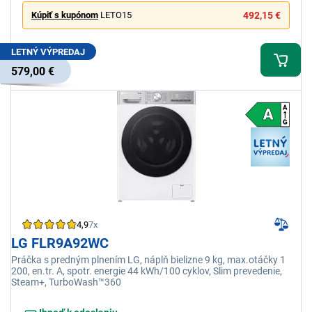
Kúpiť s kupónom
LETO15
492,15 €
LETNÝ VÝPREDAJ
579,00 €
4,9
7x
LG FLR9A92WC
Práčka s predným plnením LG, náplň bielizne 9 kg, max.otáčky 1
200, en.tr. A, spotr. energie 44 kWh/100 cyklov, Slim prevedenie,
Steam+, TurboWash™360