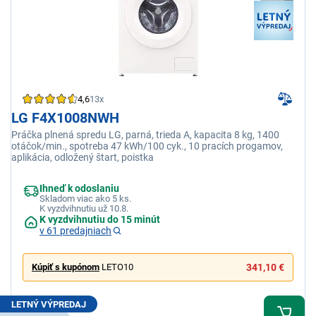
4,6
13x
LG F4X1008NWH
Práčka plnená spredu LG, parná, trieda A, kapacita 8 kg, 1400
otáčok/min., spotreba 47 kWh/100 cyk., 10 pracích progamov,
aplikácia, odložený štart, poistka
Ihneď k odoslaniu
Skladom viac ako 5 ks.
K vyzdvihnutiu už 10.8.
K vyzdvihnutiu do 15 minút
v 61 predajniach
Kúpiť s kupónom
LETO10
341,10 €
LETNÝ VÝPREDAJ