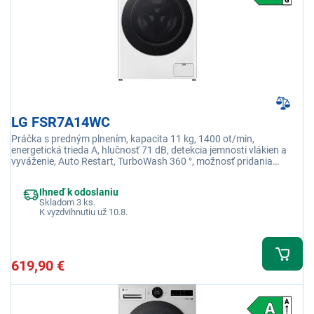
LG FSR7A14WC
Práčka s predným plnením, kapacita 11 kg, 1400 ot/min,
energetická trieda A, hlučnosť 71 dB, detekcia jemnosti vlákien a
vyváženie, Auto Restart, TurboWash 360 °, možnosť pridania
bielizne počas prania
Ihneď k odoslaniu
Skladom 3 ks.
K vyzdvihnutiu už 10.8.
619,90 €