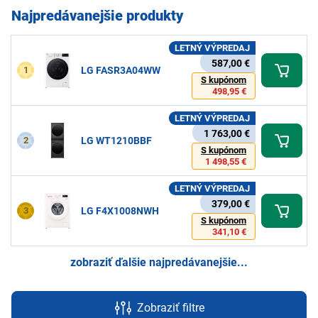
Najpredávanejšie produkty
LETNÝ VÝPREDAJ
587,00 €
1
LG FASR3A04WW
S kupónom
498,95 €
LETNÝ VÝPREDAJ
1 763,00 €
2
LG WT1210BBF
S kupónom
1 498,55 €
LETNÝ VÝPREDAJ
379,00 €
3
LG F4X1008NWH
S kupónom
341,10 €
zobraziť ďalšie najpredávanejšie...
Zobraziť filtre