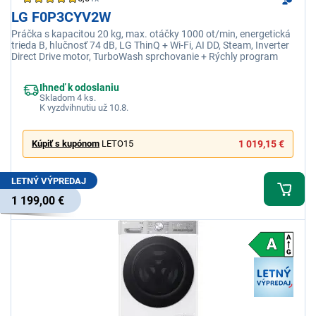
LG F0P3CYV2W
Práčka s kapacitou 20 kg, max. otáčky 1000 ot/min, energetická
trieda B, hlučnosť 74 dB, LG ThinQ + Wi-Fi, AI DD, Steam, Inverter
Direct Drive motor, TurboWash sprchovanie + Rýchly program
Ihneď k odoslaniu
Skladom 4 ks.
K vyzdvihnutiu už 10.8.
Kúpiť s kupónom
LETO15
1 019,15 €
LETNÝ VÝPREDAJ
1 199,00 €