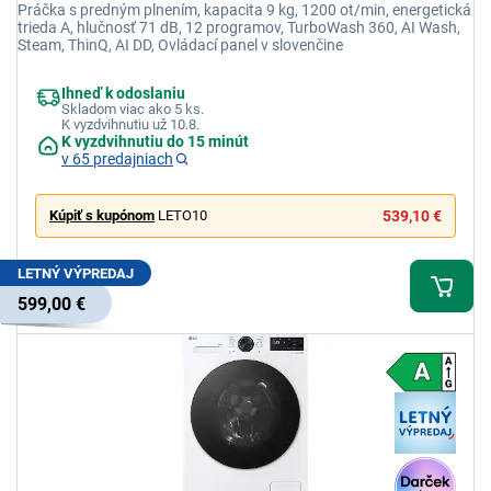
Práčka s predným plnením, kapacita 9 kg, 1200 ot/min, energetická
trieda A, hlučnosť 71 dB, 12 programov, TurboWash 360, AI Wash,
Steam, ThinQ, AI DD, Ovládací panel v slovenčine
Ihneď k odoslaniu
Skladom viac ako 5 ks.
K vyzdvihnutiu už 10.8.
K vyzdvihnutiu do 15 minút
v 65 predajniach
Kúpiť s kupónom
LETO10
539,10 €
LETNÝ VÝPREDAJ
599,00 €