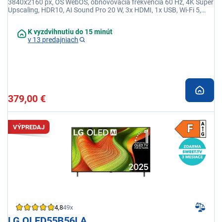
3840x2160 px, OS WebOS, obnovovacia frekvencia 60 Hz, 4K Super
Upscaling, HDR10, AI Sound Pro 20 W, 3x HDMI, 1x USB, Wi-Fi 5,
Bluetooth 5.0, HbbTV
K vyzdvihnutiu do 15 minút
v 13 predajniach
379,00 €
VÝPREDAJ
4,8
49x
LG OLED55B56LA