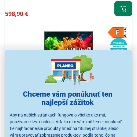
598,90 €
LG 55QNED80B6B
Chceme vám ponúknuť ten
QNED SMART televízia, uhlopriečka 55"/139 cm, operačný systém
najlepší zážitok
WebOS, rozlíšenie 4K - UHD 3840 × 2160, obnovovacia frekvencia
60 Hz, výkon reproduktorov 20 W, USB 1×, HDMI, RJ-45, USB, Wi-fi
integrovaná, Ethernet (LAN)
Aby na našich stránkach fungovalo všetko ako má,
Ihneď k odoslaniu
používame tzv. cookies. Vďaka nim vám môžeme ponúknuť
Skladom 2 ks.
K vyzdvihnutiu už 10.8.
tie najhľadanejšie produkty hneď na titulnej stránke, alebo
vám upravovať zobrazenie produktov podľa toho, čo na