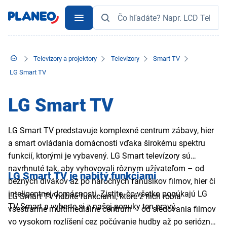
Televízory a projektory
Televízory
Smart TV
LG Smart TV
LG Smart TV
LG Smart TV predstavuje komplexné centrum zábavy, hier
a smart ovládania domácnosti vďaka širokému spektru
funkcií, ktorými je vybavený. LG Smart televízory sú
navrhnuté tak, aby vyhovovali rôznym užívateľom – od
LG Smart TV je nabitý funkciami
bežných divákov až po náročných fanúšikov filmov, hier či
inteligentnej domácnosti. Zistite, čo všetko ponúkajú LG
LG Smart TV nabité funkciami, ktoré z nich robia
TV Smart a vyberte si z našej ponuky ten pravý.
všestranné multimediálne centrum – od sledovania filmov
vo vysokom rozlíšení cez počúvanie hudby až po seriózne