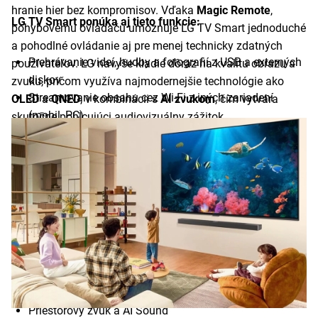
hranie hier bez kompromisov. Vďaka
Magic Remote
,
LG TV Smart ponúka aj tieto funkcie:
pohybovému ovládaču umoznuje LG TV Smart jednoduché
a pohodlné ovládanie aj pre menej technicky zdatných
Prehrávanie videí, hudby a fotografií z USB a externých
používateľov. LG navyše kladie dôraz na kvalitu obrazu a
diskov
zvuku, pričom využíva najmodernejšie technológie ako
Streamovanie obsahu cez Wi-Fi z iných zariadení
OLED
a
QNED
, v kombinácii s
AI zvukom
, čím vytvára
(mobil, PC)
skutočne pohlcujúci audiovizuálny zážitok.
Prístup k streamovacím platformám (Netflix, YouTube,
Disney+, HBO Max, atď.)
Zrkadlenie obrazovky (Miracast, AirPlay 2, WiDi)
Ovládanie hlasom cez AI asistenta
Prepojenie so smart domácnosťou
Herný režim s optimalizáciou obrazu a zvuku
Podpora 4K pri 120 Hz pre nové herné konzoly
Kompatibilita s Bluetooth/USB hernými ovládačmi
Operačný systém webOS s intuitívnym ovládaním
HDR podpora (HDR10, Dolby Vision)
Priestorový zvuk a AI Sound