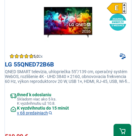
5,0
2x
LG 55QNED72B6B
QNED SMART televízia, uhlopriečka 55"/139 cm, operačný systém
WebOS, rozlíšenie 4K - UHD 3840 × 2160, obnovovacia frekvencia
60 Hz, výkon reproduktorov 20 W, USB 1×, HDMI, RJ-45, USB, Wi-fi
integrovaná, Ethernet (LAN)
Ihneď k odoslaniu
Skladom viac ako 5 ks.
K vyzdvihnutiu už 10.8.
K vyzdvihnutiu do 15 minút
v 68 predajniach