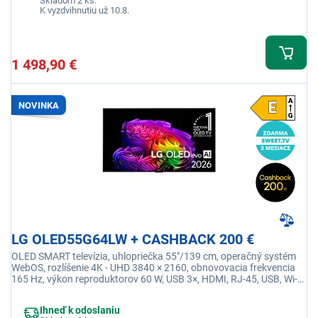
Skladom 2 ks.
K vyzdvihnutiu už 10.8.
1 498,90 €
NOVINKA
LG OLED55G64LW + CASHBACK 200 €
OLED SMART televízia, uhlopriečka 55"/139 cm, operačný systém
WebOS, rozlíšenie 4K - UHD 3840 × 2160, obnovovacia frekvencia
165 Hz, výkon reproduktorov 60 W, USB 3×, HDMI, RJ-45, USB, Wi-fi
integrovaná, Ethernet (LAN)
Ihneď k odoslaniu