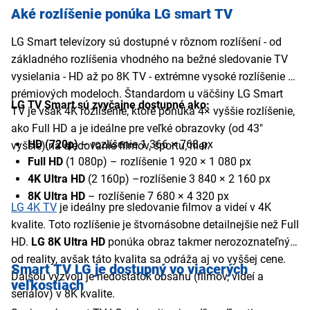
Aké rozlíšenie ponúka LG smart TV
LG Smart televízory sú dostupné v rôznom rozlíšení - od
základného rozlíšenia vhodného na bežné sledovanie TV
vysielania - HD až po 8K TV - extrémne vysoké rozlíšenie v
prémiových modeloch. Štandardom u väčšiny LG Smart
LG TV Smart sú zvyčajne dostupné ako:
TV je však 4K rozlíšenie, ktoré ponúka 4× vyššie rozlíšenie,
ako Full HD a je ideálne pre veľké obrazovky (od 43"
HD (720p)
– rozlíšenie 1 366 × 768 px
vyššie) na sledovanie filmov, športu, hier.
Full HD
(1 080p) – rozlíšenie 1 920 × 1 080 px
4K Ultra HD
(2 160p) –rozlíšenie 3 840 × 2 160 px
8K Ultra HD
– rozlíšenie 7 680 × 4 320 px
LG 4K TV
je ideálny pre sledovanie filmov a videí v 4K
kvalite. Toto rozlíšenie je štvornásobne detailnejšie než Full
HD.
LG 8K Ultra HD
ponúka obraz takmer nerozoznateľný
od reality, avšak táto kvalita sa odráža aj vo vyššej cene.
Smart TV LG je dostupný vo viacerých
Ďalšou výzvou je nedostatok obsahu (filmov, videí a
veľkostiach
seriálov) v 8K kvalite.