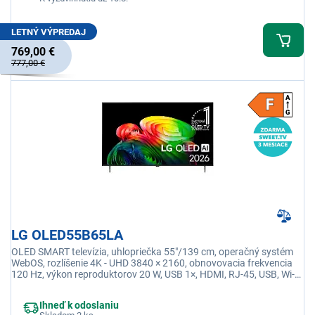
LETNÝ VÝPREDAJ
769,00 €
777,00 €
LG OLED55B65LA
OLED SMART televízia, uhlopriečka 55"/139 cm, operačný systém
WebOS, rozlíšenie 4K - UHD 3840 × 2160, obnovovacia frekvencia
120 Hz, výkon reproduktorov 20 W, USB 1×, HDMI, RJ-45, USB, Wi-fi
integrovaná, Ethernet (LAN)
Ihneď k odoslaniu