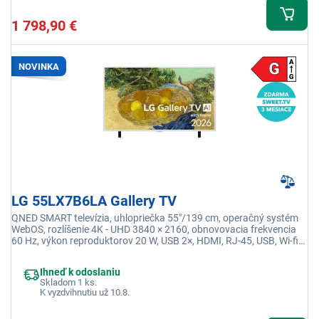
1 798,90 €
NOVINKA
LG 55LX7B6LA Gallery TV
QNED SMART televízia, uhlopriečka 55"/139 cm, operačný systém
WebOS, rozlíšenie 4K - UHD 3840 × 2160, obnovovacia frekvencia
60 Hz, výkon reproduktorov 20 W, USB 2×, HDMI, RJ-45, USB, Wi-fi
integrovaná, Ethernet (LAN)
Ihneď k odoslaniu
Skladom 1 ks.
K vyzdvihnutiu už 10.8.