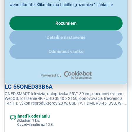
webu hľadáte. Kliknutím na tlačítko „rozumiem“ súhlasíte
s využívaním cookies pre analytické účely a predaním údajov
648,90 €
o chovaní na webe pre zobrazovaní cielených reklám.
Rozumiem
V prípade že vás zaujímajú detaily, ako u nás s cookies a
ďalšími údaji pracujeme, kliknite
sem
.
Detailné nastavenie
Odmietnuť všetko
LG 55QNED83B6A
QNED SMART televízia, uhlopriečka 55"/139 cm, operačný systém
WebOS, rozlíšenie 4K - UHD 3840 × 2160, obnovovacia frekvencia
144 Hz, výkon reproduktorov 20 W, USB 1×, HDMI, RJ-45, USB, Wi-fi
integrovaná, Ethernet (LAN)
Ihneď k odoslaniu
Skladom 1 ks.
K vyzdvihnutiu už 10.8.