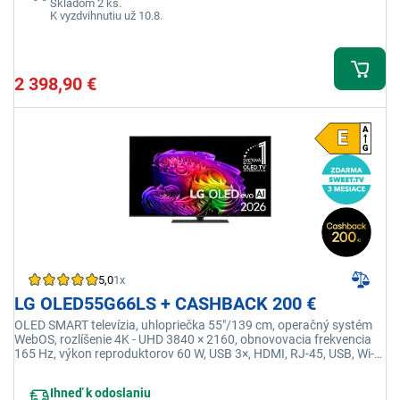
Skladom 2 ks.
K vyzdvihnutiu už 10.8.
2 398,90 €
5,0
1x
LG OLED55G66LS + CASHBACK 200 €
OLED SMART televízia, uhlopriečka 55"/139 cm, operačný systém
WebOS, rozlíšenie 4K - UHD 3840 × 2160, obnovovacia frekvencia
165 Hz, výkon reproduktorov 60 W, USB 3×, HDMI, RJ-45, USB, Wi-fi
integrovaná, Ethernet (LAN)
Ihneď k odoslaniu