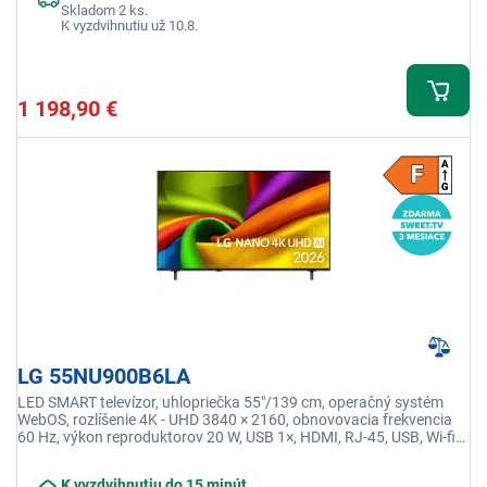
Skladom 2 ks.
K vyzdvihnutiu už 10.8.
1 198,90 €
LG 55NU900B6LA
LED SMART televízor, uhlopriečka 55"/139 cm, operačný systém
WebOS, rozlíšenie 4K - UHD 3840 × 2160, obnovovacia frekvencia
60 Hz, výkon reproduktorov 20 W, USB 1×, HDMI, RJ-45, USB, Wi-fi
integrovaná, Ethernet (LAN)
K vyzdvihnutiu do 15 minút