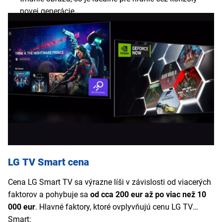
novej generácie.
4K pri 120 Hz
- niektoré modely
s HDMI 2.1
podporujú
dokonca 4K pri 120 Hz, čo ocení každý náročnejší hráč.
Vďaka podpore Bluetooth ovládačov
a cloudových
herných služieb, ako
GeForce NOW
si môžete na
svojom novom Smart TV LG zahrať najnovšie hry bez
potreby hernej konzoly.
LG TV Smart cena
Cena LG Smart TV sa výrazne líši v závislosti od viacerých
faktorov a pohybuje sa
od cca 200 eur až po viac než 10
000 eur
. Hlavné faktory, ktoré ovplyvňujú cenu LG TV
Smart: