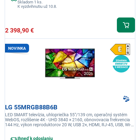
Skladom 1 ks.
K vyzdvihnutiu už 10.8.
2 398,90 €
NOVINKA
LG 55MRGB88B6B
LED SMART televízia, uhlopriečka 55"/139 cm, operačný systém
WebOS, rozlíšenie 4K - UHD 3840 × 2160, obnovovacia frekvencia
144 Hz, výkon reproduktorov 20 W, USB 2×, HDMI, RJ-45, USB, Wi-fi
integrovaná, energetická trieda E
Ihneď k odoslaniu