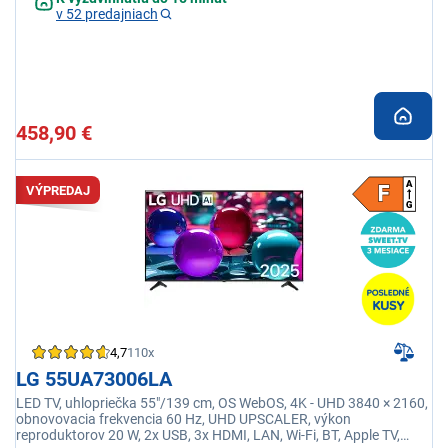
v 52 predajniach
458,90 €
VÝPREDAJ
4,7
110x
LG 55UA73006LA
LED TV, uhlopriečka 55"/139 cm, OS WebOS, 4K - UHD 3840 × 2160,
obnovovacia frekvencia 60 Hz, UHD UPSCALER, výkon
reproduktorov 20 W, 2x USB, 3x HDMI, LAN, Wi-Fi, BT, Apple TV,