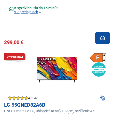
Netflix, Disney+
K vyzdvihnutiu do 15 minút
v 7 predajniach
299,00 €
VÝPREDAJ
4,8
54x
LG 55QNED82A6B
QNED Smart TV LG, uhlopriečka 55"/139 cm, rozlíšenie 4K