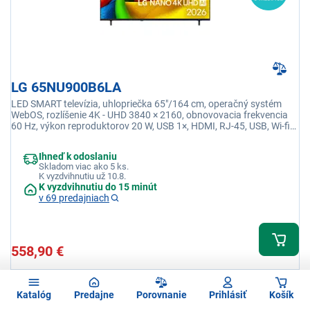
LG 65NU900B6LA
LED SMART televízia, uhlopriečka 65"/164 cm, operačný systém
WebOS, rozlíšenie 4K - UHD 3840 × 2160, obnovovacia frekvencia
60 Hz, výkon reproduktorov 20 W, USB 1×, HDMI, RJ-45, USB, Wi-fi
integrovaná, Ethernet (LAN)
Ihneď k odoslaniu
Skladom viac ako 5 ks.
K vyzdvihnutiu už 10.8.
K vyzdvihnutiu do 15 minút
v 69 predajniach
558,90 €
Katalóg
Predajne
Porovnanie
Prihlásiť
Košík