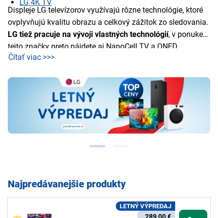
LG 4K TV
Displeje LG televízorov využívajú rôzne technológie, ktoré
ovplyvňujú kvalitu obrazu a celkový zážitok zo sledovania.
LG tiež pracuje na vývoji vlastných technológií
, v ponuke
tejto značky preto nájdete aj NanoCell TV a QNED
Čítať viac >>>
televízory - porovnanie jednotlivých zobrazovacích
technológii nájdete v našich samostatných článkoch
LG
NanoCell vs OLED
a
LG QNED vs OLED TV
- výhody a
nevýhody.
Najpredávanejšie produkty
LETNÝ VÝPREDAJ
289,00 €