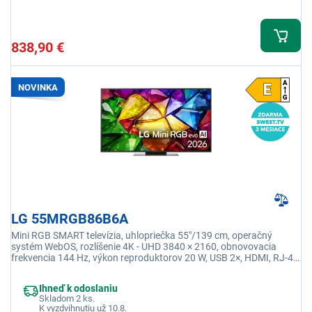
838,90 €
NOVINKA
LG 55MRGB86B6A
Mini RGB SMART televízia, uhlopriečka 55"/139 cm, operačný
systém WebOS, rozlíšenie 4K - UHD 3840 × 2160, obnovovacia
frekvencia 144 Hz, výkon reproduktorov 20 W, USB 2×, HDMI, RJ-45,
USB, Wi-fi integrovaná
Ihneď k odoslaniu
Skladom 2 ks.
K vyzdvihnutiu už 10.8.