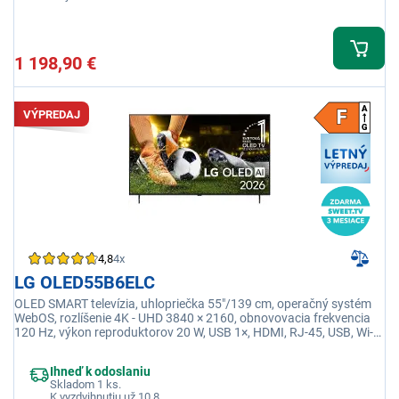
1 198,90 €
VÝPREDAJ
4,8
4x
LG OLED55B6ELC
OLED SMART televízia, uhlopriečka 55"/139 cm, operačný systém
WebOS, rozlíšenie 4K - UHD 3840 × 2160, obnovovacia frekvencia
120 Hz, výkon reproduktorov 20 W, USB 1×, HDMI, RJ-45, USB, Wi-fi
integrovaná, Ethernet (LAN)
Ihneď k odoslaniu
Skladom 1 ks.
K vyzdvihnutiu už 10.8.