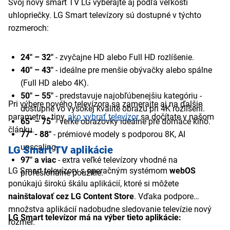
Svoj nový smart TV LG vyberajte aj podľa veľkosti
uhlopriečky. LG Smart televízory sú dostupné v týchto
rozmeroch:
24" – 32"
- zvyčajne HD alebo Full HD rozlíšenie.
40" – 43"
- ideálne pre menšie obývačky alebo spálne
(Full HD alebo 4K).
50" – 55"
- predstavuje najobľúbenejšiu kategóriu -
Pri výbere nového televízora sa zamerajte aj na ďalšie
dostupné vo vysokej kvalite obrazu pri 4K rozlíšení.
parametre - tipy,
ako vybrať televízor
sa dočítate v našom
65" – 75"
- veľké obrazovky ideálne pre domáce kino.
článku.
77" - 88"
- prémiové modely s podporou 8K, AI
upscaling.
LG Smart TV aplikácie
97" a viac
- extra veľké televízory vhodné na
LG Smart televízory s operačným systémom
webOS
profesionálne použitie.
ponúkajú širokú škálu aplikácií, ktoré si môžete
nainštalovať cez LG Content Store
. Vďaka podpore
množstva aplikácií nadobudne sledovanie televízie nový
LG Smart televízor má na výber tieto aplikácie:
rozmer.