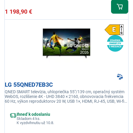
1 198,90 €
LG 55QNED7EB3C
QNED SMART televízia, uhlopriečka 55"/139 cm, operačný systém
WebOS, rozlíšenie 4K - UHD 3840 × 2160, obnovovacia frekvencia
60 Hz, výkon reproduktorov 20 W, USB 1×, HDMI, RJ-45, USB, Wi-fi
integrovaná, Ethernet (LAN)
Ihneď k odoslaniu
Skladom 4 ks.
K vyzdvihnutiu už 10.8.