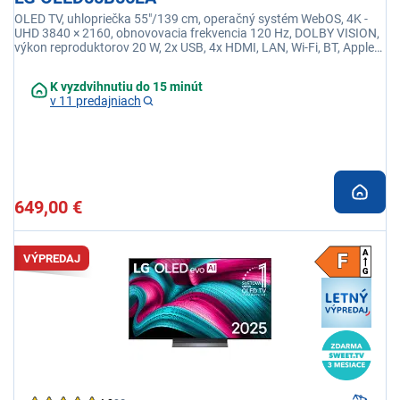
OLED TV, uhlopriečka 55"/139 cm, operačný systém WebOS, 4K -
UHD 3840 × 2160, obnovovacia frekvencia 120 Hz, DOLBY VISION,
výkon reproduktorov 20 W, 2x USB, 4x HDMI, LAN, Wi-Fi, BT, Apple
TV, Netflix, Disney+
K vyzdvihnutiu do 15 minút
v 11 predajniach
649,00 €
VÝPREDAJ