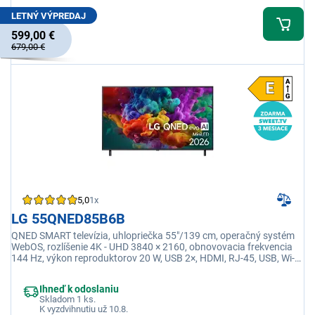
LETNÝ VÝPREDAJ
599,00 €
679,00 €
5,0
1x
LG 55QNED85B6B
QNED SMART televízia, uhlopriečka 55"/139 cm, operačný systém
WebOS, rozlíšenie 4K - UHD 3840 × 2160, obnovovacia frekvencia
144 Hz, výkon reproduktorov 20 W, USB 2×, HDMI, RJ-45, USB, Wi-fi
integrovaná, Ethernet (LAN)
Ihneď k odoslaniu
Skladom 1 ks.
K vyzdvihnutiu už 10.8.