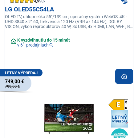
4,9
98x
LG OLED55C54LA
OLED TV, uhlopriečka 55"/139 cm, operačný systém WebOS, 4K -
UHD 3840 × 2160, frekvencia 120 Hz (VRR až 144 Hz), DOLBY
VISION, výkon reproduktorov 40 W, 3x USB, 4x HDMI, LAN, Wi-Fi, BT,
Apple TV, Netflix, Disney+
K vyzdvihnutiu do 15 minút
v 61 predajniach
LETNÝ VÝPREDAJ
749,00 €
799,00 €