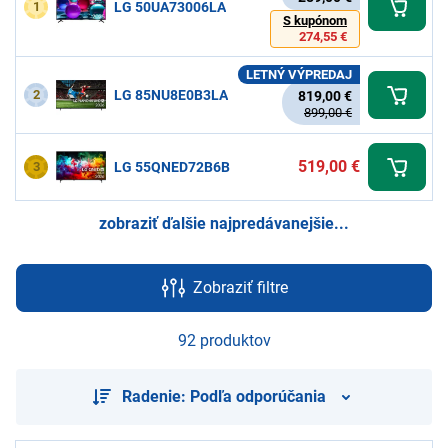
1
LG 50UA73006LA
S kupónom
274,55 €
LETNÝ VÝPREDAJ
2
LG 85NU8E0B3LA
819,00 €
899,00 €
519,00 €
3
LG 55QNED72B6B
zobraziť ďalšie najpredávanejšie...
Zobraziť filtre
92 produktov
Radenie: Podľa odporúčania