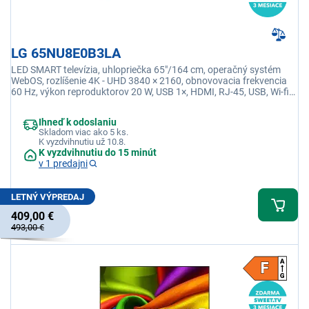
LG 65NU8E0B3LA
LED SMART televízia, uhlopriečka 65"/164 cm, operačný systém
WebOS, rozlíšenie 4K - UHD 3840 × 2160, obnovovacia frekvencia
60 Hz, výkon reproduktorov 20 W, USB 1×, HDMI, RJ-45, USB, Wi-fi
integrovaná, Ethernet (LAN)
Ihneď k odoslaniu
Skladom viac ako 5 ks.
K vyzdvihnutiu už 10.8.
K vyzdvihnutiu do 15 minút
v 1 predajni
LETNÝ VÝPREDAJ
409,00 €
493,00 €