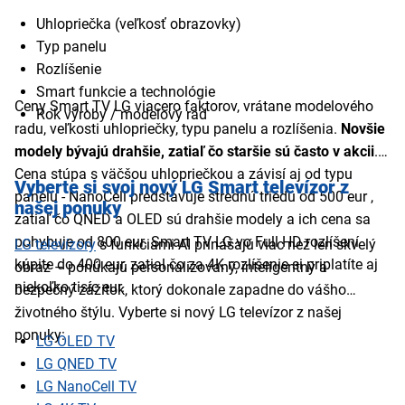
Uhlopriečka (veľkosť obrazovky)
Typ panelu
Rozlíšenie
Smart funkcie a technológie
Ceny Smart TV LG viacero faktorov, vrátane modelového
Rok výroby / modelový rad
radu, veľkosti uhlopriečky, typu panelu a rozlíšenia.
Novšie
modely bývajú drahšie, zatiaľ čo staršie sú často v akcii
.
Cena stúpa s väčšou uhlopriečkou a závisí aj od typu
Vyberte si svoj nový LG Smart televízor z
panelu - NanoCell predstavuje strednú triedu od 500 eur ,
našej ponuky
zatiaľ čo QNED a OLED sú drahšie modely a ich cena sa
pohybuje od 800 eur. Smart TV LG vo Full HD rozlíšení
LG televízory
s funkciami AI prinášajú viac než len skvelý
kúpite do 400 eur, zatial čo za 4K rozlíšenie si priplatíte aj
obraz – ponúkajú personalizovaný, inteligentný a
niekoľko tisíc eur.
bezpečný zážitok, ktorý dokonale zapadne do vášho
životného štýlu. Vyberte si nový LG televízor z našej
ponuky:
LG OLED TV
LG QNED TV
LG NanoCell TV