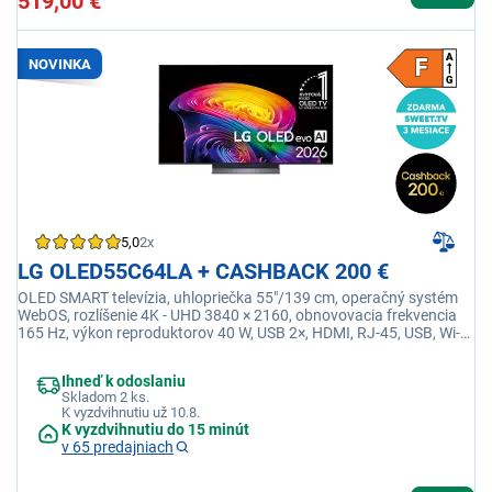
519,00 €
NOVINKA
5,0
2x
LG OLED55C64LA + CASHBACK 200 €
OLED SMART televízia, uhlopriečka 55"/139 cm, operačný systém
WebOS, rozlíšenie 4K - UHD 3840 × 2160, obnovovacia frekvencia
165 Hz, výkon reproduktorov 40 W, USB 2×, HDMI, RJ-45, USB, Wi-fi
integrovaná, Ethernet (LAN)
Ihneď k odoslaniu
Skladom 2 ks.
K vyzdvihnutiu už 10.8.
K vyzdvihnutiu do 15 minút
v 65 predajniach