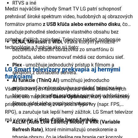
RTVS a iné
Medzi najväčšie výhody Smart TV LG patrí schopnosť
prehrávať široké spektrum video, hudobných aj obrazových
formátov priamo
z USB kľúča alebo externého disku
, čo
zaručuje pohodlné sledovanie vlastného obsahu bez
potreby ďalších zariadení. Televízor taktiež podporuje
DLNA, Miracast
a
WiDi
, vďaka ktorým je možné
technológie a funkcie ako sú tieto:
bezdrôtovo zrkadliť obrazovku zo smartfónu či
počítača, alebo streamovať médiá cez domácu sieť.
Plex
- umožňuje jednoduchý prístup k filmom a
LG Smart televízory prekvapia aj hernými
seriálom z domáceho servera.
funkciami
AI funkcie (ThinQ AI)
umožňujú jednoducho
pristupovať k online obsahu a ovládať televízor len
Všetkých herných fanúšikov poteší široká škála herných
hlasom – čo je veľmi praktické najmä pri vyhľadávaní
funkcií, ako napríklad
Game Optimizer
, ktorý automaticky
filmov, videí alebo prepínaní vstupov.
prispôsobuje obraz aj zvuk podľa typu hry (napr. FPS,
RPG), a zaručuje tak lepší herný zážitok. LG Smart televízor
má v ponuke aj
tieto ďalšie herné funkcie
:
ALLM (Auto Low Latency Mode) a VRR (Variable
Refresh Rate)
, ktoré minimalizujú oneskorenie a
trhanie obrazu, čo je ideálne pre hranie cez konzoly