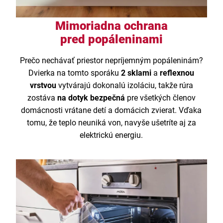
Mimoriadna ochrana
pred popáleninami
Prečo nechávať priestor nepríjemným popáleninám?
Dvierka na tomto sporáku
2 sklami
a
reflexnou
vrstvou
vytvárajú dokonalú izoláciu, takže rúra
zostáva
na dotyk bezpečná
pre všetkých členov
domácnosti vrátane detí a domácich zvierat. Vďaka
tomu, že teplo neuniká von, navyše ušetríte aj za
elektrickú energiu.