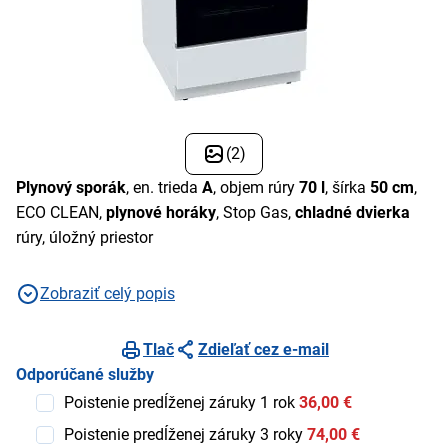
(2)
Plynový sporák
, en. trieda
A
, objem rúry
70 l
, šírka
50 cm
,
ECO CLEAN,
plynové horáky
, Stop Gas,
chladné dvierka
rúry, úložný priestor
Zobraziť celý popis
Tlač
Zdieľať cez e-mail
Odporúčané služby
Poistenie predĺženej záruky 1 rok
36,00 €
Poistenie predĺženej záruky 3 roky
74,00 €