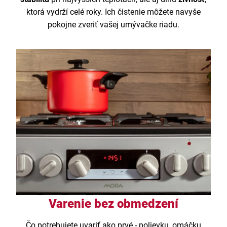
ktorá vydrží celé roky. Ich čistenie môžete navyše
pokojne zveriť vašej umývačke riadu.
Varenie bez obmedzení
Čo potrebujete uvariť ako prvé - polievku, omáčku