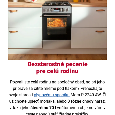
Bezstarostné pečenie
pre celú rodinu
Pozvali ste celú rodinu na spoločný obed, no pri jeho
príprave sa cítite mierne pod tlakom? Prenechajte
svoje starosti
plynovému sporáku
Mora P 2240 AW. Či
už chcete upiecť moriaka, alebo
3 rôzne chody
naraz,
vďaka jeho
štedrému 70 l
vnútornému objemu vám v
ceste nebudú stáť žiadne prekážky.