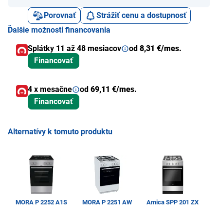
Porovnať
Strážiť cenu a dostupnosť
Ďalšie možnosti financovania
Splátky 11 až 48 mesiacov
od
8,31 €/mes.
Financovať
4 x mesačne
od
69,11 €/mes.
Financovať
Alternatívy k tomuto produktu
MORA P 2252 A1S
MORA P 2251 AW
Amica SPP 201 ZX