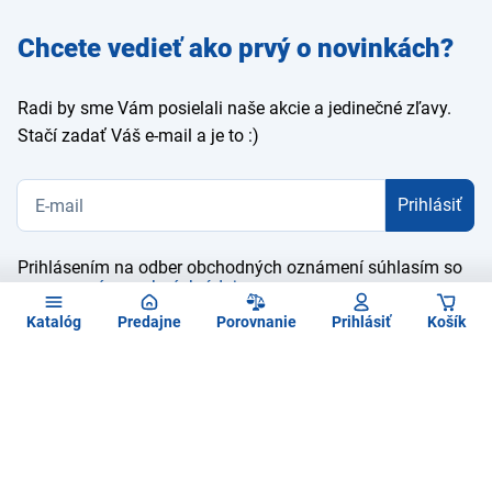
Zadajte
Chcete vedieť ako prvý o novinkách?
e-mail
Radi by sme Vám posielali naše akcie a jedinečné zľavy.
Stačí zadať Váš e-mail a je to :)
Prihlásiť
Prihlásením na odber obchodných oznámení súhlasím so
spracovaním osobných údajov
Katalóg
Predajne
Porovnanie
Prihlásiť
Košík
Kontaktujte nás
O spoločnosti