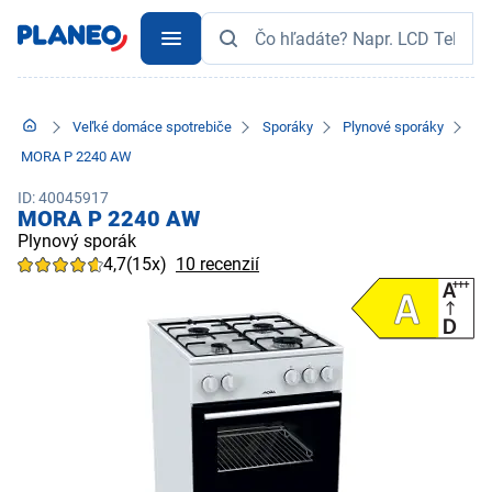
Veľké domáce spotrebiče
Sporáky
Plynové sporáky
MORA P 2240 AW
ID: 40045917
MORA P 2240 AW
Plynový sporák
4,7
(15x)
10 recenzií