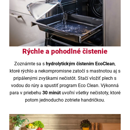
Rýchle a pohodlné čistenie
Zoznámte sa s
hydrolytickým čistením EcoClean
,
ktoré rýchlo a nekompromisne zatočí s mastnotou aj s
pripálenými zvyškami nečistôt. Stačí vložiť plech s
vodou do rúry a spustiť program Eco Clean. Výkonná
para v priebehu
30 minút
uvoľní všetky nečistoty, ktoré
potom jednoducho zotriete handričkou.