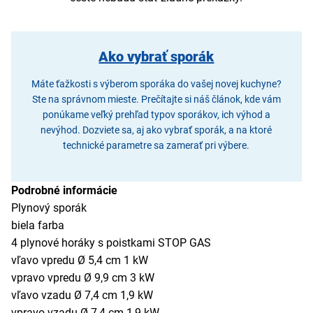
Ako vybrať sporák
Máte ťažkosti s výberom sporáka do vašej novej kuchyne?
Ste na správnom mieste. Prečítajte si náš článok, kde vám
ponúkame veľký prehľad typov sporákov, ich výhod a
nevýhod. Dozviete sa, aj ako vybrať sporák, a na ktoré
technické parametre sa zamerať pri výbere.
Podrobné informácie
Plynový sporák
biela farba
4 plynové horáky s poistkami STOP GAS
vľavo vpredu Ø 5,4 cm 1 kW
vpravo vpredu Ø 9,9 cm 3 kW
vľavo vzadu Ø 7,4 cm 1,9 kW
vpravo vzadu Ø 7,4 cm 1,9 kW