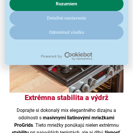
Rozumiem
V prípade že vás zaujímajú detaily, ako u nás s cookies a
ďalšími údaji pracujeme, kliknite
sem
.
Detailné nastavenie
Odmietnuť všetko
Extrémna stabilita a výdrž
Doprajte si dokonalý mix elegantného dizajnu a
odolnosti s
masívnymi liatinovými mriežkami
ProGrids
. Tieto mriežky ponúkajú nielen extrémnu
stabilitu
pri najvyšších teplotách, ale aj dlhú
živnosť
,