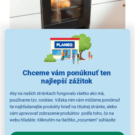
Chceme vám ponúknuť ten
Všetko potrebné vždy poruke
najlepší zážitok
Vychutnajte si mimoriadny komfort, ktorý vám prináša
Aby na našich stránkach fungovalo všetko ako má,
praktický úložný priestor
v spodnej časti sporáka
používame tzv. cookies. Vďaka nim vám môžeme ponúknuť
Mora P 2240 AW. Vďaka svojim štedrým rozmerom
tie najhľadanejšie produkty hneď na titulnej stránke, alebo
vám poskytne dostatok miesta na uloženie
väčšieho
vám upravovať zobrazenie produktov podľa toho, čo na
hrnca
,
pekáčov
aj
kuchynského náčinia
- všetko
webu hľadáte. Kliknutím na tlačítko „rozumiem“ súhlasíte
s využívaním cookies pre analytické účely a predaním údajov
potrebné tak budete mať vždy pohodlne poruke.
o chovaní na webe pre zobrazovaní cielených reklám.