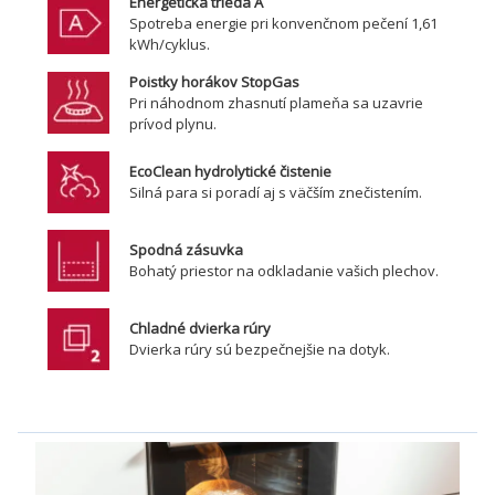
Energetická trieda A
Spotreba energie pri konvenčnom pečení 1,61
kWh/cyklus.
Poistky horákov StopGas
Pri náhodnom zhasnutí plameňa sa uzavrie
prívod plynu.
EcoClean hydrolytické čistenie
Silná para si poradí aj s väčším znečistením.
Spodná zásuvka
Bohatý priestor na odkladanie vašich plechov.
Chladné dvierka rúry
Dvierka rúry sú bezpečnejšie na dotyk.