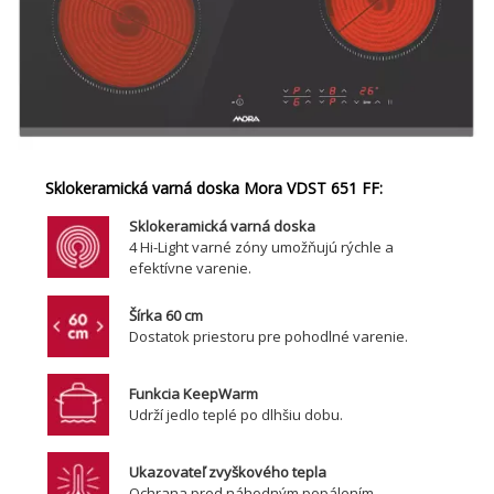
Sklokeramická varná doska Mora VDST 651 FF:
Sklokeramická varná doska
4 Hi-Light varné zóny umožňujú rýchle a
efektívne varenie.
Šírka 60 cm
Dostatok priestoru pre pohodlné varenie.
Funkcia KeepWarm
Udrží jedlo teplé po dlhšiu dobu.
Ukazovateľ zvyškového tepla
Ochrana pred náhodným popálením.