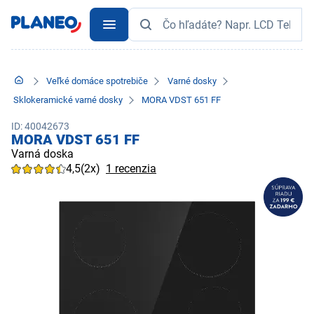
Veľké domáce spotrebiče
Varné dosky
Sklokeramické varné dosky
MORA VDST 651 FF
ID: 40042673
MORA VDST 651 FF
Varná doska
4,5
(2x)
1 recenzia