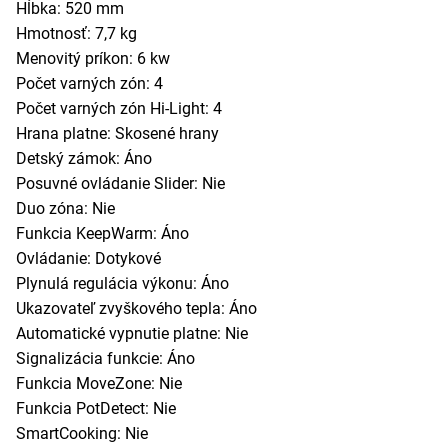
Hĺbka: 520 mm
Hmotnosť: 7,7 kg
Menovitý príkon: 6 kw
Počet varných zón: 4
Počet varných zón Hi-Light: 4
Hrana platne: Skosené hrany
Detský zámok: Áno
Posuvné ovládanie Slider: Nie
Duo zóna: Nie
Funkcia KeepWarm: Áno
Ovládanie: Dotykové
Plynulá regulácia výkonu: Áno
Ukazovateľ zvyškového tepla: Áno
Automatické vypnutie platne: Nie
Signalizácia funkcie: Áno
Funkcia MoveZone: Nie
Funkcia PotDetect: Nie
SmartCooking: Nie