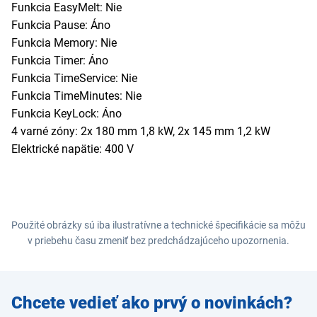
Funkcia EasyMelt: Nie
Funkcia Pause: Áno
Funkcia Memory: Nie
Funkcia Timer: Áno
Funkcia TimeService: Nie
Funkcia TimeMinutes: Nie
Funkcia KeyLock: Áno
4 varné zóny: 2x 180 mm 1,8 kW, 2x 145 mm 1,2 kW
Elektrické napätie: 400 V
Použité obrázky sú iba ilustratívne a technické špecifikácie sa môžu
v priebehu času zmeniť bez predchádzajúceho upozornenia.
Zadajte
Chcete vedieť ako prvý o novinkách?
e-mail