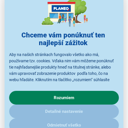
Chceme vám ponúknuť ten
najlepší zážitok
Pripravená za okamih
Aby na našich stránkach fungovalo všetko ako má,
Unavuje vás neustále vyčkávanie, kým sa varná zóna
používame tzv. cookies. Vďaka nim vám môžeme ponúknuť
zohreje tak, aby ste mohli začať variť? Vďaka
4 Hi-
tie najhľadanejšie produkty hneď na titulnej stránke, alebo
Light zónam
dosky Mora VDST 651 FF začnete s
vám upravovať zobrazenie produktov podľa toho, čo na
prípravou jedla
takmer okamžite
. Tento efektívny
webu hľadáte. Kliknutím na tlačítko „rozumiem“ súhlasíte
ohrevný systém vám nielenže
šetrí čas
, ale znižuje
s využívaním cookies pre analytické účely a predaním údajov
tiež náklady na
energiu
.
o chovaní na webe pre zobrazovaní cielených reklám.
Rozumiem
V prípade že vás zaujímajú detaily, ako u nás s cookies a
ďalšími údaji pracujeme, kliknite
sem
.
Detailné nastavenie
Odmietnuť všetko