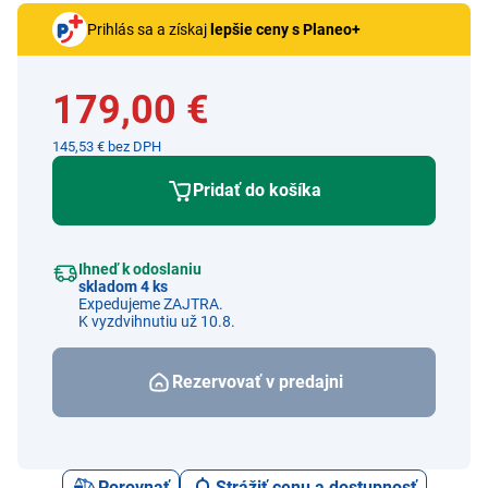
Prihlás sa a získaj
lepšie ceny s Planeo+
179,00 €
145,53 € bez DPH
Pridať do košíka
Ihneď k odoslaniu
skladom 4 ks
Expedujeme ZAJTRA.
K vyzdvihnutiu už 10.8.
Rezervovať v predajni
Porovnať
Strážiť cenu a dostupnosť