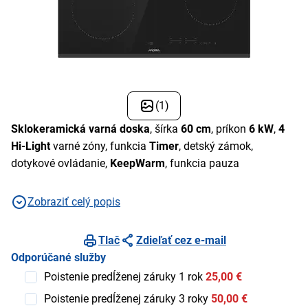
(1)
Sklokeramická varná doska
, šírka
60 cm
, príkon
6 kW
,
4
Hi-Light
varné zóny, funkcia
Timer
, detský zámok,
dotykové ovládanie,
KeepWarm
, funkcia pauza
Zobraziť celý popis
Tlač
Zdieľať cez e-mail
Odporúčané služby
Poistenie predĺženej záruky 1 rok
25,00 €
Poistenie predĺženej záruky 3 roky
50,00 €