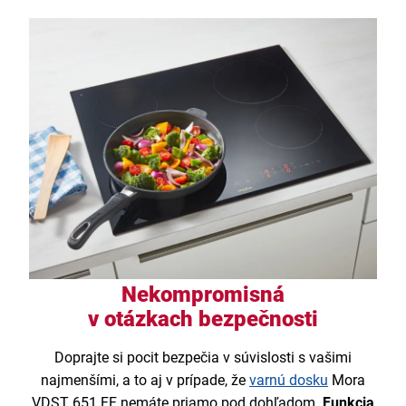
Nekompromisná
v otázkach bezpečnosti
Doprajte si pocit bezpečia v súvislosti s vašimi
najmenšími, a to aj v prípade, že
varnú dosku
Mora
VDST 651 FF nemáte priamo pod dohľadom.
Funkcia