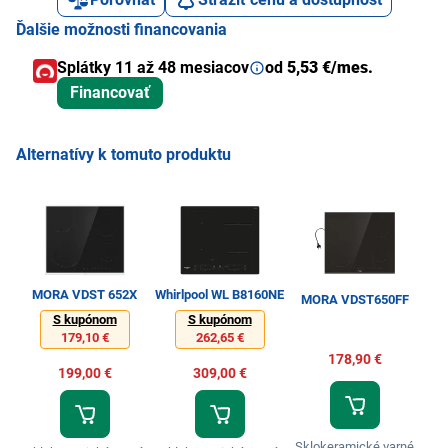
Ďalšie možnosti financovania
Splátky 11 až 48 mesiacov
od
5,53 €/mes.
Financovať
Alternatívy k tomuto produktu
MORA VDST 652X
Whirlpool WL B8160NE
G
MORA VDST650FF
S kupónom
S kupónom
179,10 €
262,65 €
178,90 €
199,00 €
309,00 €
Sklokeramické varné