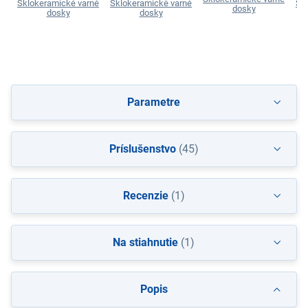
Sklokeramické varné
Sklokeramické varné
Sk
dosky
dosky
dosky
Parametre
Príslušenstvo
(45)
Recenzie
(1)
Na stiahnutie
(1)
Popis