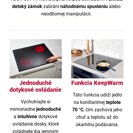
detský zámok
zabráni
náhodnému spusteniu
alebo
neodbornej manipulácii.
Jednoduché
Funkcia KeepWarm
dotykové ovládanie
Táto funkcia udrží jedlo
Vychutnajte si
na konštantnej
teplote
mimoriadne
jednoduché
70 °C
, čím zachová jeho
a
intuitívne
dotykové
chuť a teplotu až do
ovládanie dosky, ktoré
okamihu podávania.
zvládnete iba jemným