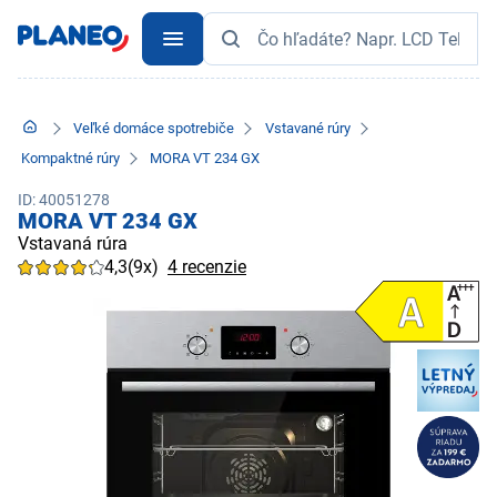
Veľké domáce spotrebiče
Vstavané rúry
Kompaktné rúry
MORA VT 234 GX
ID: 40051278
MORA VT 234 GX
Vstavaná rúra
4,3
(9x)
4 recenzie