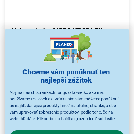
Vstavaná rúra MORA VT 234 GX
Objem rúry 61 l
Priestranná rúra so sklenenými dvierkami
a vnútorným osvetlením
7 funkcií pečenia
Chceme vám ponúknuť ten
Klasické režimy vrátane grilu a ventilátora
najlepší zážitok
pre rovnomerné výsledky pečenia
Aby na našich stránkach fungovalo všetko ako má,
Klenutý tvar rúry
používame tzv. cookies. Vďaka nim vám môžeme ponúknuť
Inšpirácia kamennou pecou pre lepšiu
tie najhľadanejšie produkty hneď na titulnej stránke, alebo
cirkuláciu tepla
vám upravovať zobrazenie produktov podľa toho, čo na
webu hľadáte. Kliknutím na tlačítko „rozumiem“ súhlasíte
Zatláčacie otočné gombíky
s využívaním cookies pre analytické účely a predaním údajov
Jednoduché a intuitívne ovládanie bez
o chovaní na webe pre zobrazovaní cielených reklám.