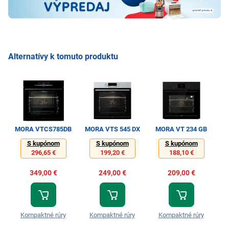
Alternatívy k tomuto produktu
MORA VTCS785DB
MORA VTS 545 DX
MORA VT 234 GB
MO
S kupónom
S kupónom
S kupónom
296,65 €
199,20 €
188,10 €
349,00 €
249,00 €
209,00 €
Kompaktné rúry
Kompaktné rúry
Kompaktné rúry