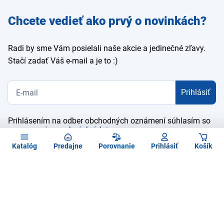
Zadajte
Chcete vedieť ako prvý o novinkách?
e-mail
Radi by sme Vám posielali naše akcie a jedinečné zľavy.
Stačí zadať Váš e-mail a je to :)
Prihlásiť
Prihlásením na odber obchodných oznámení súhlasím so
spracovaním osobných údajov
Katalóg
Predajne
Porovnanie
Prihlásiť
Košík
Kontaktujte nás
O spoločnosti