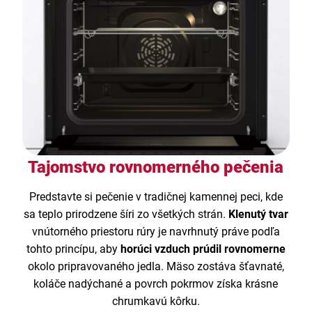
Tajomstvo rovnomerného pečenia
Predstavte si pečenie v tradičnej kamennej peci, kde
sa teplo prirodzene šíri zo všetkých strán.
Klenutý tvar
vnútorného priestoru rúry je navrhnutý práve podľa
tohto princípu, aby
horúci vzduch prúdil rovnomerne
okolo pripravovaného jedla. Mäso zostáva šťavnaté,
koláče nadýchané a povrch pokrmov získa krásne
chrumkavú kôrku.