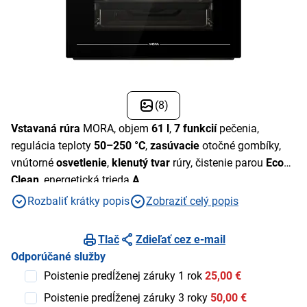
(8)
Vstavaná rúra
MORA, objem
61 l
,
7 funkcií
pečenia,
regulácia teploty
50–250 °C
,
zasúvacie
otočné gombíky,
vnútorné
osvetlenie
,
klenutý tvar
rúry, čistenie parou
Eco
Clean
, energetická trieda
A
Rozbaliť krátky popis
Zobraziť celý popis
Tlač
Zdieľať cez e-mail
Odporúčané služby
Poistenie predĺženej záruky 1 rok
25,00 €
Poistenie predĺženej záruky 3 roky
50,00 €