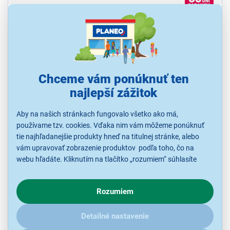
Chceme vám ponúknuť ten
4,8
100x
najlepší zážitok
Sencor SSB 4460BS
Soundbar, 200 W, biely LED displej, individuálne nastavenie basov a
výšok, 3D stereofónny priestorový zvuk, dva zabudované
Aby na našich stránkach fungovalo všetko ako má,
subwoofery, Bluetooth 5.3, manuálne nastavenie basov a výšok
používame tzv. cookies. Vďaka nim vám môžeme ponúknuť
tie najhľadanejšie produkty hneď na titulnej stránke, alebo
Ihneď k odoslaniu
vám upravovať zobrazenie produktov podľa toho, čo na
Skladom viac ako 5 ks.
K vyzdvihnutiu už 10.8.
webu hľadáte. Kliknutím na tlačítko „rozumiem“ súhlasíte
K vyzdvihnutiu do 15 minút
s využívaním cookies pre analytické účely a predaním údajov
v 69 predajniach
o chovaní na webe pre zobrazovaní cielených reklám.
Rozumiem
V prípade že vás zaujímajú detaily, ako u nás s cookies a
ďalšími údaji pracujeme, kliknite
sem
.
79,90 €
Detailné nastavenie