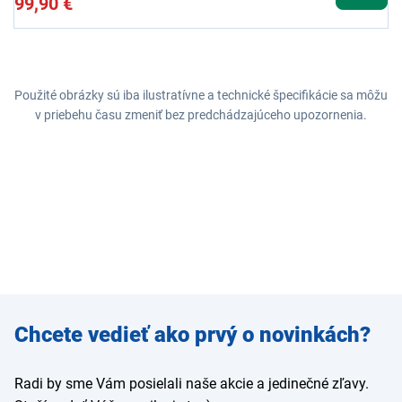
99,90 €
Použité obrázky sú iba ilustratívne a technické špecifikácie sa môžu
v priebehu času zmeniť bez predchádzajúceho upozornenia.
Zadajte
Chcete vedieť ako prvý o novinkách?
e-mail
Radi by sme Vám posielali naše akcie a jedinečné zľavy.