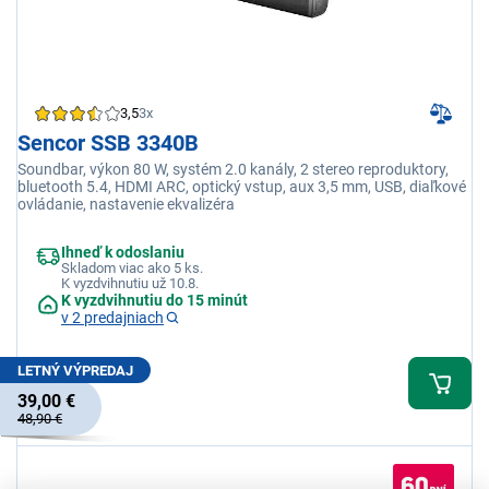
3,5
3x
Sencor SSB 3340B
Soundbar, výkon 80 W, systém 2.0 kanály, 2 stereo reproduktory,
bluetooth 5.4, HDMI ARC, optický vstup, aux 3,5 mm, USB, diaľkové
ovládanie, nastavenie ekvalizéra
Ihneď k odoslaniu
Skladom viac ako 5 ks.
K vyzdvihnutiu už 10.8.
K vyzdvihnutiu do 15 minút
v 2 predajniach
LETNÝ VÝPREDAJ
39,00 €
48,90 €