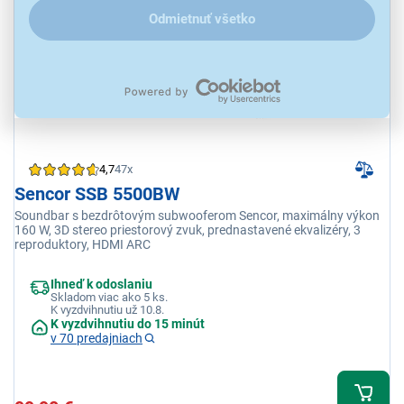
Odmietnuť všetko
4,7
47x
Sencor SSB 5500BW
Soundbar s bezdrôtovým subwooferom Sencor, maximálny výkon
160 W, 3D stereo priestorový zvuk, prednastavené ekvalizéry, 3
reproduktory, HDMI ARC
Ihneď k odoslaniu
Skladom viac ako 5 ks.
K vyzdvihnutiu už 10.8.
K vyzdvihnutiu do 15 minút
v 70 predajniach