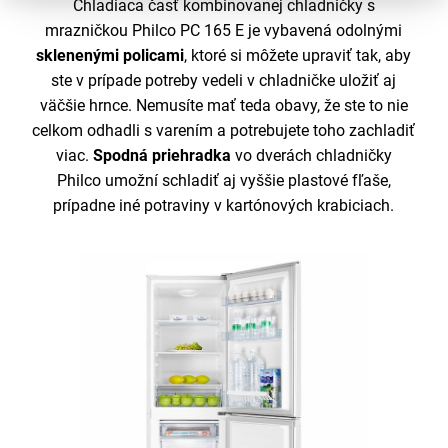
Chladiaca časť kombinovanej chladničky s
mrazničkou Philco PC 165 E je vybavená odolnými
sklenenými policami
, ktoré si môžete upraviť tak, aby
ste v prípade potreby vedeli v chladničke uložiť aj
väčšie hrnce. Nemusíte mať teda obavy, že ste to nie
celkom odhadli s varením a potrebujete toho zachladiť
viac.
Spodná
priehradka
vo dverách chladničky
Philco umožní schladiť aj vyššie plastové fľaše,
prípadne iné potraviny v kartónových krabiciach.