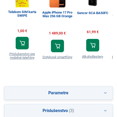
Telekom SIM karta
Apple iPhone 17 Pro
Sencor SCA BA50FC
SWIPE
Max 256 GB Orange
WW
1,00 €
61,99 €
1 489,00 €
Príslušenstvo pre
Alkoholtestery
Dotykové smartfóny
Prá
mobilné telefóny
Parametre
Príslušenstvo
(3)