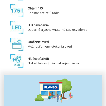
Objem 175 l
Priestor pre celú rodinu
LED osvetlenie
Úsporné a jasné vnútorné LED osvetlenie
Otočenie dverí
Možnosť zmeny otočenia dverí
Hlučnosť 39 dB
Nízka hlučnosť minimalizuje rušenie
Kombinovaná chladnička s mrazničkou Philco je skvelým
riešením pre menšie domácnosti. Svojou
výškou 143
a