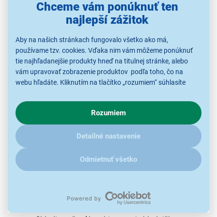
šírkou len 49,5 cm
šikovne zapadne aj do kuchyne
Chceme vám ponúknuť ten
menších rozmerov. Napriek malým rozmerom ponúka v
najlepší zážitok
celku slušný chladiaci priestor s objemom 122 l a 53 l
mraziaceho priestoru.
Aby na našich stránkach fungovalo všetko ako má,
používame tzv. cookies. Vďaka nim vám môžeme ponúknuť
tie najhľadanejšie produkty hneď na titulnej stránke, alebo
vám upravovať zobrazenie produktov podľa toho, čo na
webu hľadáte. Kliknutím na tlačítko „rozumiem“ súhlasíte
s využívaním cookies pre analytické účely a predaním údajov
o chovaní na webe pre zobrazovaní cielených reklám.
Rozumiem
V prípade že vás zaujímajú detaily, ako u nás s cookies a
ďalšími údaji pracujeme, kliknite
sem
.
Detailné nastavenie
Odmietnuť všetko
Odolné sklenené police