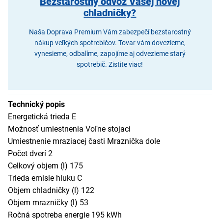
Bezstarostný odvoz Vašej novej
chladničky?
Naša Doprava Premium Vám zabezpečí bezstarostný
nákup veľkých spotrebičov. Tovar vám dovezieme,
vynesieme, odbalíme, zapojíme aj odvezieme starý
spotrebič. Zistite viac!
Technický popis
Energetická trieda E
Možnosť umiestnenia Voľne stojaci
Umiestnenie mraziacej časti Mraznička dole
Počet dverí 2
Celkový objem (l) 175
Trieda emisie hluku C
Objem chladničky (l) 122
Objem mrazničky (l) 53
Ročná spotreba energie 195 kWh