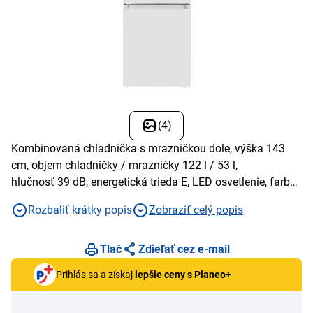
(4)
Kombinovaná chladnička s mrazničkou dole, výška 143
cm, objem chladničky / mrazničky 122 l / 53 l,
hlučnosť 39 dB, energetická trieda E, LED osvetlenie, farba
biela
Rozbaliť krátky popis
Zobraziť celý popis
Tlač
Zdieľať cez e-mail
Prihlás sa a získaj
lepšie ceny s Planeo+