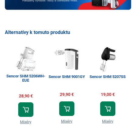
Alternatívy k tomuto produktu
Sencor SHM 5206WH-
S
Sencor SHM 9001GY
Sencor SHM 5207SS
EUE
29,90 €
19,00 €
28,90 €
Mixéry
Mixéry
Mixéry