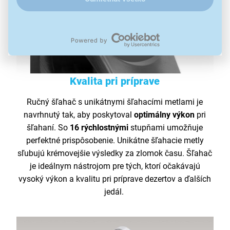
Kvalita pri príprave
Ručný šľahač s unikátnymi šľahacími metlami je
navrhnutý tak, aby poskytoval
optimálny
výkon
pri
šľahaní. So
16
rýchlostnými
stupňami umožňuje
perfektné prispôsobenie. Unikátne šľahacie metly
sľubujú krémovejšie výsledky za zlomok času. Šľahač
je ideálnym nástrojom pre tých, ktorí očakávajú
vysoký výkon a kvalitu pri príprave dezertov a ďalších
jedál.