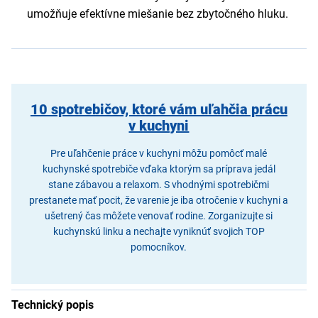
umožňuje efektívne miešanie bez zbytočného hluku.
10 spotrebičov, ktoré vám uľahčia prácu
v kuchyni
Pre uľahčenie práce v kuchyni môžu pomôcť malé
kuchynské spotrebiče vďaka ktorým sa príprava jedál
stane zábavou a relaxom. S vhodnými spotrebičmi
prestanete mať pocit, že varenie je iba otročenie v kuchyni a
ušetrený čas môžete venovať rodine. Zorganizujte si
kuchynskú linku a nechajte vyniknúť svojich TOP
pomocníkov.
Technický popis