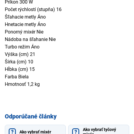
Príkon 300 W
Počet rýchlostí (stupňa) 16
Šľahacie metly Áno
Hnetacie metly Áno
Ponorný mixér Nie
Nádoba na šľahanie Nie
Turbo režim Áno
Výška (cm) 21
Šírka (cm) 10
Hĺbka (cm) 15
Farba Biela
Hmotnosť 1,2 kg
Odporúčané články
Ako vybrať tyčový
Ako vybrať mixér