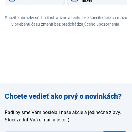
mixér
Použité obrázky sú iba ilustratívne a technické špecifikácie sa môžu
v priebehu času zmeniť bez predchádzajúceho upozornenia.
Zadajte
Chcete vedieť ako prvý o novinkách?
e-mail
Radi by sme Vám posielali naše akcie a jedinečné zľavy.
Stačí zadať Váš e-mail a je to :)