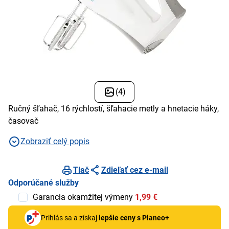
(4)
Ručný šľahač, 16 rýchlostí, šľahacie metly a hnetacie háky,
časovač
Zobraziť celý popis
Tlač
Zdieľať cez e-mail
Odporúčané služby
Garancia okamžitej výmeny
1,99 €
Prihlás sa a získaj
lepšie ceny s Planeo+