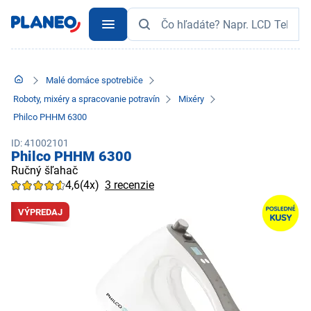
Malé domáce spotrebiče
Roboty, mixéry a spracovanie potravín
Mixéry
Philco PHHM 6300
ID: 41002101
Philco PHHM 6300
Ručný šľahač
4,6
(4x)
3 recenzie
VÝPREDAJ