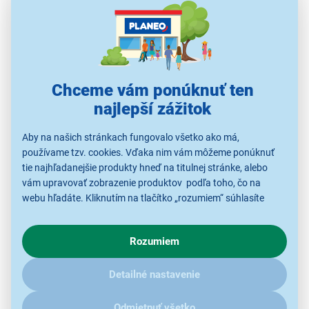
Philco PHHM 6300:
16 rýchlostí
Výber z viacerých rýchlosti
Chceme vám ponúknuť ten
LCD displej
najlepší zážitok
Prehľadný aktuálny stav
Aby na našich stránkach fungovalo všetko ako má,
Výkonný motor 300 W
používame tzv. cookies. Vďaka nim vám môžeme ponúknuť
Efektívne miešanie a šľahanie
tie najhľadanejšie produkty hneď na titulnej stránke, alebo
vám upravovať zobrazenie produktov podľa toho, čo na
webu hľadáte. Kliknutím na tlačítko „rozumiem“ súhlasíte
s využívaním cookies pre analytické účely a predaním údajov
o chovaní na webe pre zobrazovaní cielených reklám.
Rozumiem
V prípade že vás zaujímajú detaily, ako u nás s cookies a
ďalšími údaji pracujeme, kliknite
sem
.
Detailné nastavenie
Odmietnuť všetko