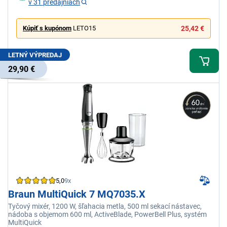
v 31 predajniach
Kúpiť s kupónom
LETO15
25,42 €
LETNÝ VÝPREDAJ
29,90 €
5,0
9x
Braun MultiQuick 7 MQ7035.X
Tyčový mixér, 1200 W, šľahacia metla, 500 ml sekací nástavec,
nádoba s objemom 600 ml, ActiveBlade, PowerBell Plus, systém
MultiQuick