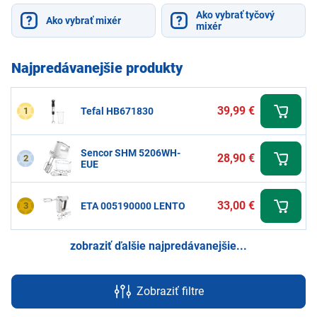
Ako vybrať tyčový
Ako vybrať mixér
mixér
Najpredávanejšie produkty
39,99 €
1
Tefal HB671830
Sencor SHM 5206WH-
28,90 €
2
EUE
33,00 €
3
ETA 005190000 LENTO
zobraziť ďalšie najpredávanejšie...
Zobraziť filtre