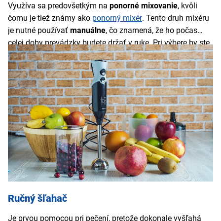
Využíva sa predovšetkým na
ponorné mixovanie
, kvôli
čomu je tiež známy ako
ponorný mixér
. Tento druh mixéru
je nutné používať
manuálne
, čo znamená, že ho počas
celej doby prevádzky budete držať v ruke. Pri výbere by ste
sa teda mali okrem dôležitých technických parametrov
udávajúcich jeho výkonnosť zamerať aj na jeho
hmotnosť
.
Niektoré modely majú
bohatú ponuku príslušenstva
. V
balení môžete nájsť napríklad sekáčik, metličku, rôzne
nádoby, či odmerky. Výhodou je zvyčajne
nízka
obstarávacia cena
, ľahké čistenie a kompaktné rozmery
umožňujúce lepšie skladovanie.
Ručný šľahač
Je prvou pomocou pri pečení, pretože dokonale vyšľahá