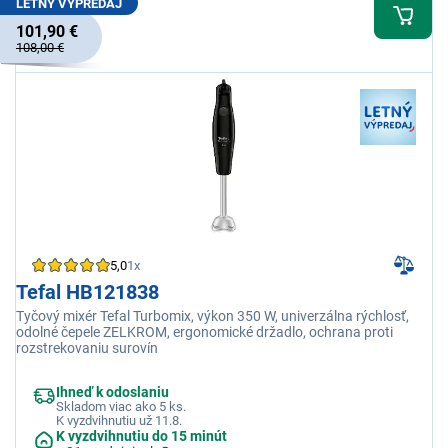
LETNÝ VÝPREDAJ
101,90 €
108,00 €
5,0
1x
Tefal HB121838
Tyčový mixér Tefal Turbomix, výkon 350 W, univerzálna rýchlosť,
odolné čepele ZELKROM, ergonomické držadlo, ochrana proti
rozstrekovaniu surovín
Ihneď k odoslaniu
Skladom viac ako 5 ks.
K vyzdvihnutiu už 11.8.
K vyzdvihnutiu do 15 minút