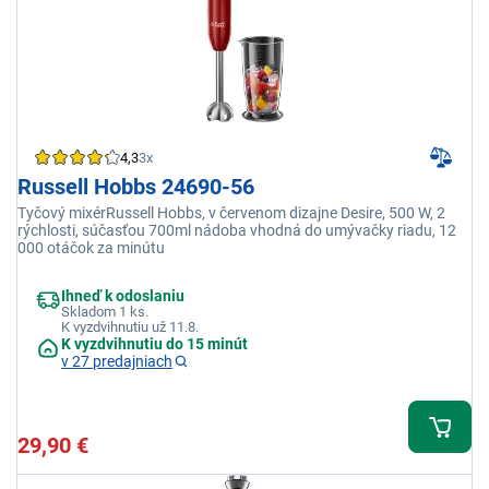
4,3
3x
Russell Hobbs 24690-56
Tyčový mixérRussell Hobbs, v červenom dizajne Desire, 500 W, 2
rýchlosti, súčasťou 700ml nádoba vhodná do umývačky riadu, 12
000 otáčok za minútu
Ihneď k odoslaniu
Skladom 1 ks.
K vyzdvihnutiu už 11.8.
K vyzdvihnutiu do 15 minút
v 27 predajniach
29,90 €