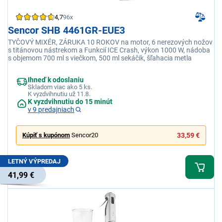
4,7
96x
Sencor SHB 4461GR-EUE3
TYČOVÝ MIXÉR, ZÁRUKA 10 ROKOV na motor, 6 nerezových nožov
s titánovou nástrekom a Funkcií ICE Crash, výkon 1000 W, nádoba
s objemom 700 ml s viečkom, 500 ml sekáčik, šľahacia metla
Ihneď k odoslaniu
Skladom viac ako 5 ks.
K vyzdvihnutiu už 11.8.
K vyzdvihnutiu do 15 minút
v 9 predajniach
Kúpiť s kupónom
Sencor20
33,59 €
LETNÝ VÝPREDAJ
41,99 €