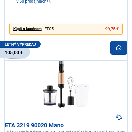
v 68 predajniach
Kúpiť s kupónom
LETO5
99,75 €
LETNÝ VÝPREDAJ
105,00 €
ETA 3219 90020 Mano