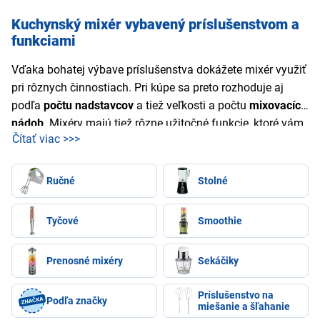
Kuchynský mixér vybavený príslušenstvom a
funkciami
Vďaka bohatej výbave príslušenstva dokážete mixér využiť
pri rôznych činnostiach. Pri kúpe sa preto rozhoduje aj
podľa
počtu nadstavcov
a tiež veľkosti a počtu
mixovacích
nádob
. Mixéry majú tiež rôzne užitočné funkcie, ktoré vám
Čítať viac >>>
zjednodušia ich používanie. Medzi
obľúbené funkcie
patrí
napríklad možnosť regulácie rýchlosti, poistka proti
prehriatiu, pulzný spínač, indukčný ohrev alebo
Ručné
Stolné
vákuovanie.
Tyčové
Smoothie
Prenosné mixéry
Sekáčiky
Príslušenstvo na
Podľa značky
miešanie a šľahanie