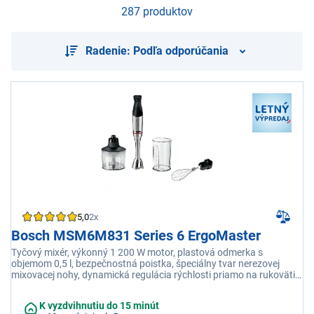
287 produktov
Radenie: Podľa odporúčania
5,0
2x
Bosch MSM6M831 Series 6 ErgoMaster
Tyčový mixér, výkonný 1 200 W motor, plastová odmerka s
objemom 0,5 l, bezpečnostná poistka, špeciálny tvar nerezovej
mixovacej nohy, dynamická regulácia rýchlosti priamo na rukoväti,
čierna/nerez
K vyzdvihnutiu do 15 minút