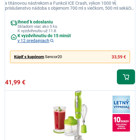
s titánovou nástrekom a Funkcií ICE Crash, výkon 1000 W,
príslušenstvo nádoba s objemom 700 ml s viečkom, 500 ml sekáčik,
šľahacia metla
Ihneď k odoslaniu
Skladom viac ako 5 ks.
K vyzdvihnutiu už 11.8.
K vyzdvihnutiu do 15 minút
v 12 predajniach
Kúpiť s kupónom
Sencor20
33,59 €
41,99 €