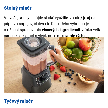
Stolný mixér
Vo vašej kuchyni nájde široké využitie, vhodný je aj na
prípravu nápojov, či drvenie ľadu. Jeho výhodou je
možnosť spracovania
viacerých ingrediencií
, vďaka veľkej
nádobe s tesniacim viečkom je
mixovanie rýchle a
efektívne
.
Stolný mixér
sa jednoducho ovláda a umožňuje
kontinuálnu prevádzku
, vďaka ktorej nie je nutné počas
doby mixovania držať tlačidlo.
Tyčový mixér