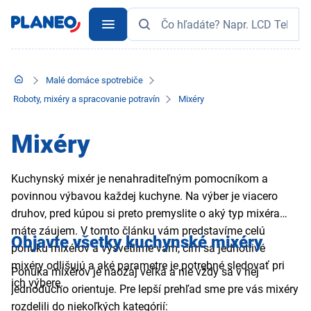
Malé domáce spotrebiče
Roboty, mixéry a spracovanie potravín
Mixéry
Mixéry
Kuchynský mixér je nenahraditeľným pomocníkom a
povinnou výbavou každej kuchyne. Na výber je viacero
druhov, pred kúpou si preto premyslite o aký typ mixéra
máte záujem. V tomto článku vám predstavíme celú
Objavte všetky kuchynské mixéry
ponuku mixérov a vysvetlíme vám, čím sa jednotlivé
mixéry odlišujú a aké parametre je potrebné sledovať pri
Ponuka mixérov je naozaj veľká a nie vždy sa v nej
ich výbere.
jednoducho orientuje. Pre lepší prehľad sme pre vás mixéry
rozdelili do niekoľkých kategórií: