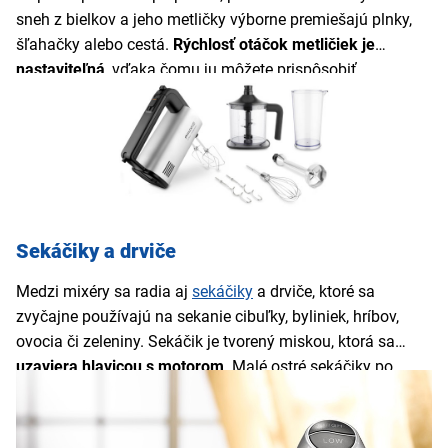
sneh z bielkov a jeho metličky výborne premiešajú plnky,
šľahačky alebo cestá.
Rýchlosť otáčok metličiek je
nastaviteľná
, vďaka čomu ju môžete prispôsobiť
konkrétnym surovinám. Niektoré modely majú v balení aj
misku a držiak
, vďaka ktorým nebudete musieť mixér
počas celej doby prevádzky držať. Zvyčajne sú súčasťou
balenia okrem metličiek na šľahanie aj
háky na miesenie a
mixovacia noha
.
Sekáčiky a drviče
Medzi mixéry sa radia aj
sekáčiky
a drviče, ktoré sa
zvyčajne používajú na sekanie cibuľky, byliniek, hríbov,
ovocia či zeleniny. Sekáčik je tvorený miskou, ktorá sa
uzaviera hlavicou s motorom
. Malé ostré sekáčiky po
spustení mixéra do niekoľkých sekúnd posekajú celý
obsah misky a po jeho vypnutí môžete nechať misku umyť
v umývačke riadu. Suroviny vďaka šikovnej drvičke