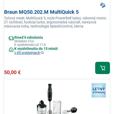
Braun MQ50.202.M MultiQuick 5
Tyčový mixér, MultiQuick 5, nože PowerBell Vplus, výkonný motor,
21 rýchlostí, funkcia turbo, ergonomická rukoväť, nerezová
mixovacia noha, technológia SplashControl, čierna
Ihneď k odoslaniu
Skladom 3 ks.
K vyzdvihnutiu už 11.8.
K vyzdvihnutiu do 15 minút
v 69 predajniach
50,00 €