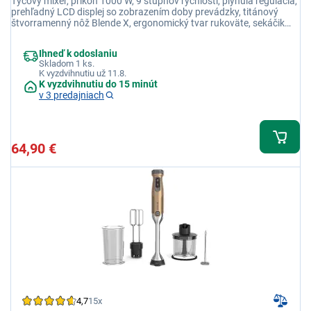
Tyčový mixér, príkon 1000 W, 9 stupňov rýchlosti, plynulá regulácia,
prehľadný LCD displej so zobrazením doby prevádzky, titánový
štvorramenný nôž Blende X, ergonomický tvar rukoväte, sekáčik
500 ml, nádoba s objemom 600 ml, zlatá
Ihneď k odoslaniu
Skladom 1 ks.
K vyzdvihnutiu už 11.8.
K vyzdvihnutiu do 15 minút
v 3 predajniach
64,90 €
4,7
15x