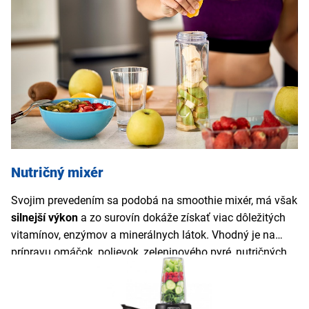
prelievať, kuchyňa zostane krásne čistá a vy si môžete
vybrať do akej veľkej nádoby si vaše smoothie pripravíte.
Smoothie mixér
je
dostupný vo viacerých farebných
prevedeniach
a jeho kompaktné rozmery zabezpečia, že
na kuchynskej linke nezaberie veľa miesta.
Nutričný mixér
Svojim prevedením sa podobá na smoothie mixér, má však
silnejší výkon
a zo surovín dokáže získať viac dôležitých
vitamínov, enzýmov a minerálnych látok. Vhodný je na
prípravu omáčok, polievok, zeleninového pyré, nutričných
kokteilov a mnohých ďalších. Zvláda tiež spracovať aj
orechy, semienka alebo rôzne obilniny. Najviac ho ocenia
priaznivci zdravého životného štýlu
, vegáni, vegetariáni