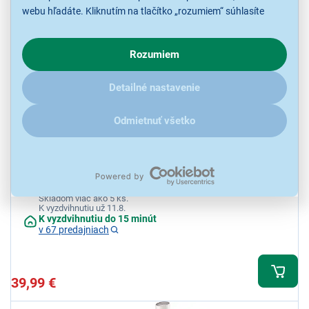
webu hľadáte. Kliknutím na tlačítko „rozumiem“ súhlasíte
s využívaním cookies pre analytické účely a predaním údajov
o chovaní na webe pre zobrazovaní cielených reklám.
Rozumiem
V prípade že vás zaujímajú detaily, ako u nás s cookies a
ďalšími údaji pracujeme, kliknite
sem
.
Detailné nastavenie
4,3
6x
Tefal HB671830
Odmietnuť všetko
Tyčový mixér Tefal, 4 ostré nože Powelix, tichý režim, plynulá
regulácia rýchlosti, tichý režim, režim turbo, protišmyková rukoväť,
nádoba s objemom 800 ml, príkon 1000 W
Ihneď k odoslaniu
Skladom viac ako 5 ks.
K vyzdvihnutiu už 11.8.
K vyzdvihnutiu do 15 minút
v 67 predajniach
39,99 €