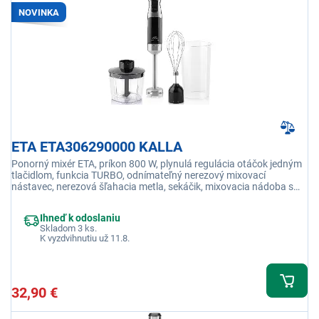
NOVINKA
ETA ETA306290000 KALLA
Ponorný mixér ETA, príkon 800 W, plynulá regulácia otáčok jedným
tlačidlom, funkcia TURBO, odnímateľný nerezový mixovací
nástavec, nerezová šľahacia metla, sekáčik, mixovacia nádoba s
objemom 0,7 l, ergonomická rukoväť
Ihneď k odoslaniu
Skladom 3 ks.
K vyzdvihnutiu už 11.8.
32,90 €