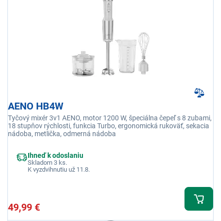
AENO HB4W
Tyčový mixér 3v1 AENO, motor 1200 W, špeciálna čepeľ s 8 zubami,
18 stupňov rýchlosti, funkcia Turbo, ergonomická rukoväť, sekacia
nádoba, metlička, odmerná nádoba
Ihneď k odoslaniu
Skladom 3 ks.
K vyzdvihnutiu už 11.8.
49,99 €