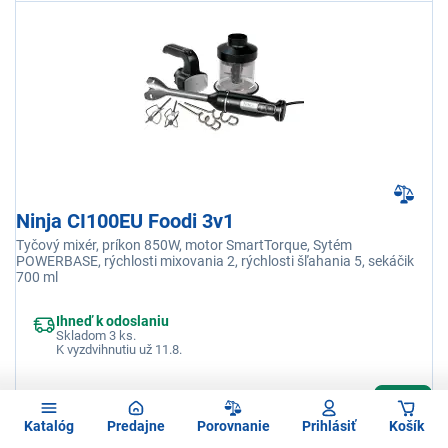
Ninja CI100EU Foodi 3v1
Tyčový mixér, príkon 850W, motor SmartTorque, Sytém
POWERBASE, rýchlosti mixovania 2, rýchlosti šľahania 5, sekáčik
700 ml
Ihneď k odoslaniu
Skladom 3 ks.
K vyzdvihnutiu už 11.8.
128,99 €
Katalóg
Predajne
Porovnanie
Prihlásiť
Košík