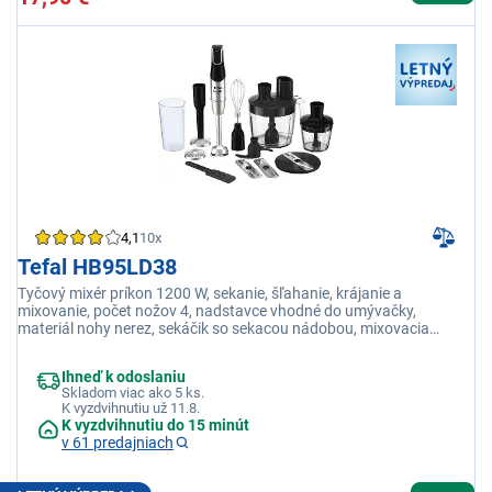
4,1
10x
Tefal HB95LD38
Tyčový mixér príkon 1200 W, sekanie, šľahanie, krájanie a
mixovanie, počet nožov 4, nadstavce vhodné do umývačky,
materiál nohy nerez, sekáčik so sekacou nádobou, mixovacia
nádoba, šľahacia metla, úzka mixovacia noha a pasírovací
nadstavec
Ihneď k odoslaniu
Skladom viac ako 5 ks.
K vyzdvihnutiu už 11.8.
K vyzdvihnutiu do 15 minút
v 61 predajniach