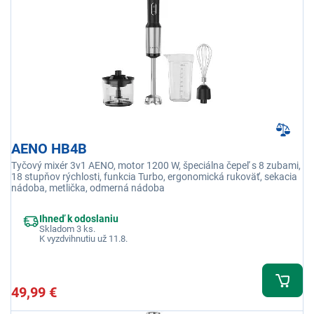
AENO HB4B
Tyčový mixér 3v1 AENO, motor 1200 W, špeciálna čepeľ s 8 zubami,
18 stupňov rýchlosti, funkcia Turbo, ergonomická rukoväť, sekacia
nádoba, metlička, odmerná nádoba
Ihneď k odoslaniu
Skladom 3 ks.
K vyzdvihnutiu už 11.8.
49,99 €