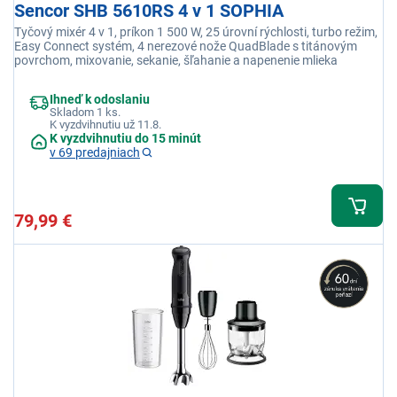
Sencor SHB 5610RS 4 v 1 SOPHIA
Tyčový mixér 4 v 1, príkon 1 500 W, 25 úrovní rýchlosti, turbo režim,
Easy Connect systém, 4 nerezové nože QuadBlade s titánovým
povrchom, mixovanie, sekanie, šľahanie a napenenie mlieka
Ihneď k odoslaniu
Skladom 1 ks.
K vyzdvihnutiu už 11.8.
K vyzdvihnutiu do 15 minút
v 69 predajniach
79,99 €