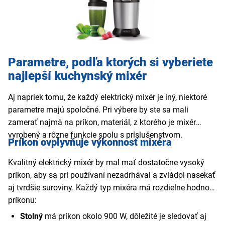
alebo ľudia, ktorí skúšajú rôzne diéty.
Parametre, podľa ktorých si vyberiete
najlepší kuchynský mixér
Aj napriek tomu, že každý elektrický mixér je iný, niektoré
parametre majú spoločné. Pri výbere by ste sa mali
zamerať najmä na príkon, materiál, z ktorého je mixér
vyrobený a rôzne funkcie spolu s príslušenstvom.
Príkon ovplyvňuje výkonnosť mixéra
Kvalitný elektrický mixér by mal mať dostatočne vysoký
príkon, aby sa pri používaní nezadrhával a zvládol nasekať
aj tvrdšie suroviny. Každý typ mixéra má rozdielne hodnoty
príkonu:
Stolný
má príkon okolo 900 W, dôležité je sledovať aj