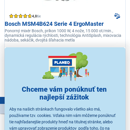
4,8
6x
Bosch MSM4B624 Serie 4 ErgoMaster
Ponorný mixér Bosch, príkon 1000 W, 4 nože, 15 000 ot/min.,
dynamická regulácia rýchlosti, technológia AntiSplash, mixovacia
nádoba, sekáčik, dvojitá šľahacia metla
Ihneď k odoslaniu
Skladom 4 ks.
K vyzdvihnutiu už 11.8.
K vyzdvihnutiu do 15 minút
v 65 predajniach
Kúpiť s kupónom
LETO20
79,20 €
Chceme vám ponúknuť ten
najlepší zážitok
LETNÝ VÝPREDAJ
99,00 €
Aby na našich stránkach fungovalo všetko ako má,
používame tzv. cookies. Vďaka nim vám môžeme ponúknuť
tie najhľadanejšie produkty hneď na titulnej stránke, alebo
vám upravovať zobrazenie produktov podľa toho, čo na