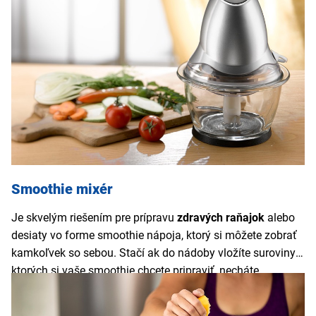
posekáte
rýchlo a bez námahy
, a malý drvič vám v kuchyni
pri skladovaní nezaberie veľa miesta.
Smoothie mixér
Je skvelým riešením pre prípravu
zdravých raňajok
alebo
desiaty vo forme smoothie nápoja, ktorý si môžete zobrať
kamkoľvek so sebou. Stačí ak do nádoby vložíte suroviny z
ktorých si vaše smoothie chcete pripraviť, necháte
pomixovať a následne nádobu uzavriete vrchnákom a
zoberiete so sebou
. Pretože nie je potrebné nápoj