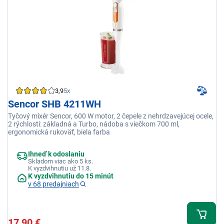
3,9
5x
Sencor SHB 4211WH
Tyčový mixér Sencor, 600 W motor, 2 čepele z nehrdzavejúcej ocele,
2 rýchlosti: základná a Turbo, nádoba s viečkom 700 ml,
ergonomická rukoväť, biela farba
Ihneď k odoslaniu
Skladom viac ako 5 ks.
K vyzdvihnutiu už 11.8.
K vyzdvihnutiu do 15 minút
v 68 predajniach
17,90 €