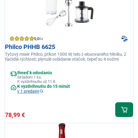
5,0
6x
Philco PHHB 6625
Tyčový mixér Philco, príkon 1000 W, telo z eloxovaného hliníku, 2
tlačidlá rýchlosti, plynulé ovládanie otáčok, čepeľ so 4 nožmi
Ihneď k odoslaniu
Skladom 1 ks.
K vyzdvihnutiu už 11.8.
K vyzdvihnutiu do 15 minút
v 1 predajni
78,99 €