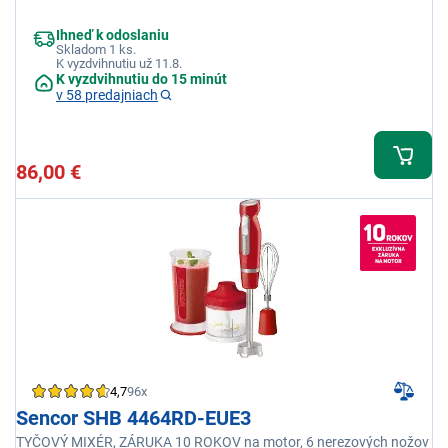
Ihneď k odoslaniu
Skladom 1 ks.
K vyzdvihnutiu už 11.8.
K vyzdvihnutiu do 15 minút
v 58 predajniach
86,00 €
4,7
96x
Sencor SHB 4464RD-EUE3
TYČOVÝ MIXÉR, ZÁRUKA 10 ROKOV na motor, 6 nerezových nožov