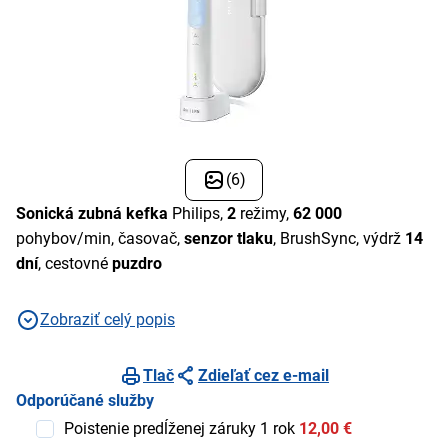
(6)
Sonická zubná kefka
Philips,
2
režimy,
62 000
pohybov/min, časovač,
senzor tlaku
, BrushSync, výdrž
14
dní
, cestovné
puzdro
Zobraziť celý popis
Tlač
Zdieľať cez e-mail
Odporúčané služby
Poistenie predĺženej záruky 1 rok
12,00 €