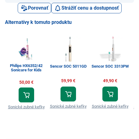
Porovnať
Strážiť cenu a dostupnosť
Alternatívy k tomuto produktu
Philips HX6352/42
P
Sencor SOC 5011GD
Sencor SOC 3313PW
Sonicare for Kids
59,99 €
49,90 €
50,00 €
Sonické zubné kefky
Sonické zubné kefky
Sonické zubné kefky
So