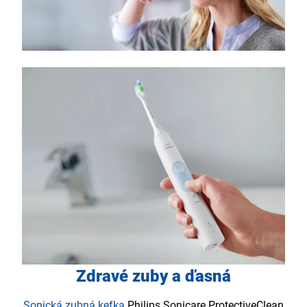
Zdravé zuby a ďasná
Sonická zubná kefka
Philips Sonicare ProtectiveClean