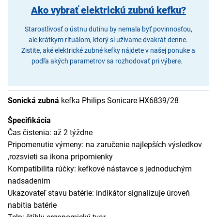
Ako vybrať elektrickú zubnú kefku?
Starostlivosť o ústnu dutinu by nemala byť povinnosťou,
ale krátkym rituálom, ktorý si užívame dvakrát denne.
Zistite, aké elektrické zubné kefky nájdete v našej ponuke a
podľa akých parametrov sa rozhodovať pri výbere.
Sonická zubná
kefka Philips Sonicare HX6839/28
Špecifikácia
Čas čistenia: až 2 týždne
Pripomenutie výmeny: na zaručenie najlepších výsledkov
,rozsvieti sa ikona pripomienky
Kompatibilita rúčky: kefkové nástavce s jednoduchým
nadsadením
Ukazovateľ stavu batérie: indikátor signalizuje úroveň
nabitia batérie