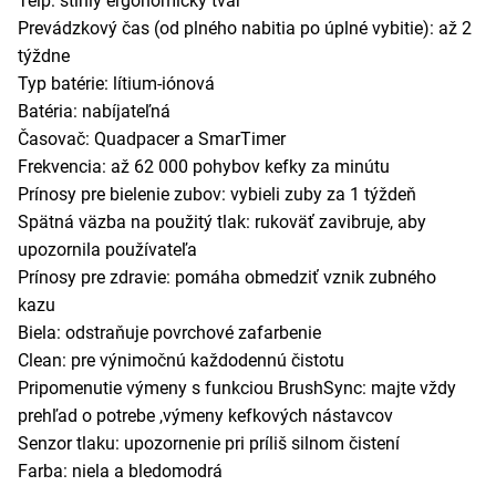
Telp: štíhly ergonomický tvar
Prevádzkový čas (od plného nabitia po úplné vybitie): až 2
týždne
Typ batérie: lítium-iónová
Batéria: nabíjateľná
Časovač: Quadpacer a SmarTimer
Frekvencia: až 62 000 pohybov kefky za minútu
Prínosy pre bielenie zubov: vybieli zuby za 1 týždeň
Spätná väzba na použitý tlak: rukoväť zavibruje, aby
upozornila používateľa
Prínosy pre zdravie: pomáha obmedziť vznik zubného
kazu
Biela: odstraňuje povrchové zafarbenie
Clean: pre výnimočnú každodennú čistotu
Pripomenutie výmeny s funkciou BrushSync: majte vždy
prehľad o potrebe ,výmeny kefkových nástavcov
Senzor tlaku: upozornenie pri príliš silnom čistení
Farba: niela a bledomodrá