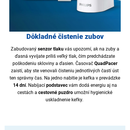
Dôkladné čistenie zubov
Zabudovaný
senzor tlaku
vás upozorní, ak na zuby a
ďasná vyvíjate príliš veľký tlak, čím predchádzate
poškodeniu skloviny a ďasien. Časovač
QuadPacer
zaistí, aby ste venovali čisteniu jednotlivých častí úst
ten správny čas. Na jedno nabitie je kefka v prevádzke
14 dní
. Nabíjací
podstavec
vám dodá energiu aj na
cestách a
cestovné puzdro
umožní hygienické
uskladnenie kefky.