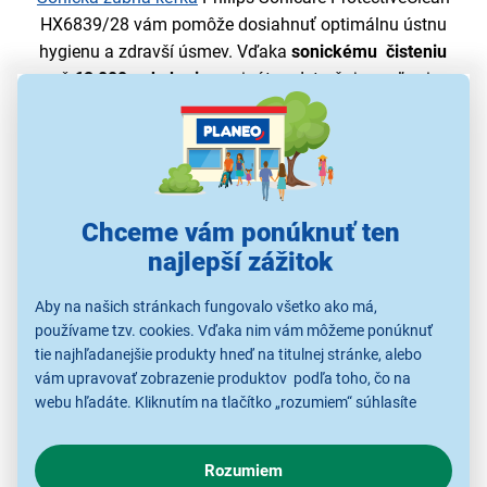
HX6839/28 vám pomôže dosiahnuť optimálnu ústnu
hygienu a zdravší úsmev. Vďaka
sonickému
čisteniu
s až
62 000 pohybmi
za minútu odstraňuje oveľa viac
povlaku ako manuálna zubná kefka. Kefka pravidelne
vstrekuje vodu
medzi zuby a jej stery narušujú a
následne zotrú povlak, vďaka čomu zabezpečí
každodenné výnimočné čistenie.
Chceme vám ponúknuť ten
najlepší zážitok
Aby na našich stránkach fungovalo všetko ako má,
používame tzv. cookies. Vďaka nim vám môžeme ponúknuť
tie najhľadanejšie produkty hneď na titulnej stránke, alebo
vám upravovať zobrazenie produktov podľa toho, čo na
webu hľadáte. Kliknutím na tlačítko „rozumiem“ súhlasíte
s využívaním cookies pre analytické účely a predaním údajov
o chovaní na webe pre zobrazovaní cielených reklám.
Rozumiem
V prípade že vás zaujímajú detaily, ako u nás s cookies a