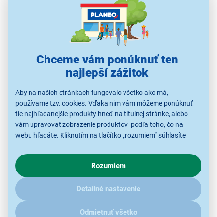
Vytvorte si
krásne, voľné a prirodzene vyzerajúce
vlny
pomocou kulmy Remington CI6525 Pro Soft.
Vďaka
10 teplotným nastaveniam, od 130°C do
220°C
, si vyberiete tu ideálnu teplotu na vytvorenie a
zafixovani svojho účesu presne na mieru svojmu typu
Chceme vám ponúknuť ten
vlasov.
najlepší zážitok
S 30 sekundami
potrebným
i na nahriatie
nebudete
Aby na našich stránkach fungovalo všetko ako má,
musieť už nikdy na svoj dokonalý účes čakať!
používame tzv. cookies. Vďaka nim vám môžeme ponúknuť
tie najhľadanejšie produkty hneď na titulnej stránke, alebo
vám upravovať zobrazenie produktov podľa toho, čo na
webu hľadáte. Kliknutím na tlačítko „rozumiem“ súhlasíte
s využívaním cookies pre analytické účely a predaním údajov
o chovaní na webe pre zobrazovaní cielených reklám.
Rozumiem
V prípade že vás zaujímajú detaily, ako u nás s cookies a
ďalšími údaji pracujeme, kliknite
sem
.
Detailné nastavenie
Odmietnuť všetko