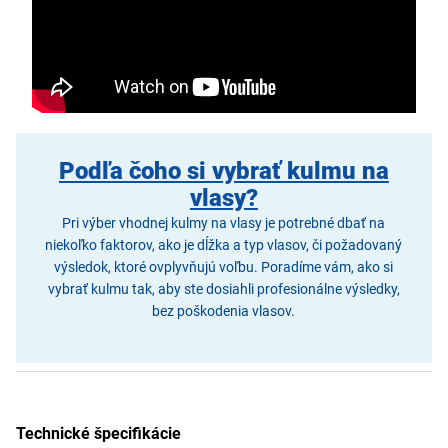
Podľa čoho si vybrať kulmu na
vlasy?
Pri výber vhodnej kulmy na vlasy je potrebné dbať na
niekoľko faktorov, ako je dĺžka a typ vlasov, či požadovaný
výsledok, ktoré ovplyvňujú voľbu. Poradíme vám, ako si
vybrať kulmu tak, aby ste dosiahli profesionálne výsledky,
bez poškodenia vlasov.
Technické špecifikácie