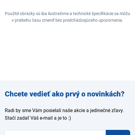
Použité obrázky sú iba ilustratívne a technické špecifikácie sa môžu
v priebehu času zmeniť bez predchádzajúceho upozornenia.
Zadajte
Chcete vedieť ako prvý o novinkách?
e-mail
Radi by sme Vám posielali naše akcie a jedinečné zľavy.
Stačí zadať Váš e-mail a je to :)