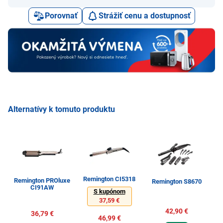
Porovnať
Strážiť cenu a dostupnosť
Alternatívy k tomuto produktu
Remington CI5318
Remington PROluxe
Remington S8670
CI91AW
S kupónom
37,59 €
42,90 €
36,79 €
46,99 €