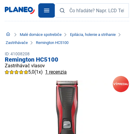
Malé domáce spotrebiče
Epilácia, holenie a strihanie
Zastrihávače
Remington HC5100
ID: 41008208
Remington HC5100
Zastrihávač vlasov
5,0
(1x)
1 recenzia