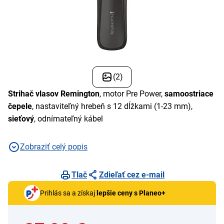
(2)
Strihač vlasov Remington
, motor Pre Power,
samoostriace
čepele
, nastaviteľný hrebeň s 12 dĺžkami (1-23 mm),
sieťový
, odnímateľný kábel
Zobraziť celý popis
Tlač
Zdieľať cez e-mail
Prihlás sa a získaj
lepšie ceny s Planeo+