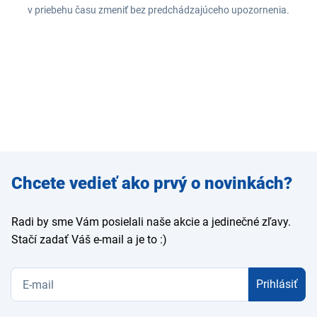
v priebehu času zmeniť bez predchádzajúceho upozornenia.
Zadajte
Chcete vedieť ako prvý o novinkách?
e-mail
Radi by sme Vám posielali naše akcie a jedinečné zľavy.
Stačí zadať Váš e-mail a je to :)
Prihlásiť