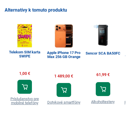
Alternatívy k tomuto produktu
Telekom SIM karta
Apple iPhone 17 Pro
Sencor SCA BA50FC
SWIPE
Max 256 GB Orange
WW
1,00 €
61,99 €
1 489,00 €
Príslušenstvo pre
Alkoholtestery
Dotykové smartfóny
Prá
mobilné telefóny