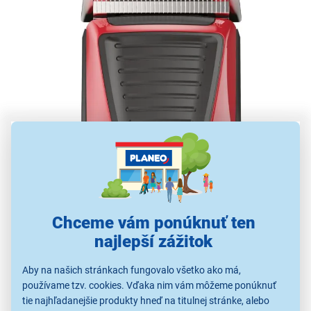
Spoľahlivý výkon
Chceme vám ponúknuť ten
najlepší zážitok
Samoostriace čepele
z nerezovej ocele vám vždy
pomôžu
dosiahnuť optimálne výsledky
, zatiaľ čo
Aby na našich stránkach fungovalo všetko ako má,
čistiaca kefka, ktorá je súčasťou balenia, zabezpečia,
používame tzv. cookies. Vďaka nim vám môžeme ponúknuť
že strojček zostane vo výbornom stave. Zastrihávač je
tie najhľadanejšie produkty hneď na titulnej stránke, alebo
sieťový, preto sa naň počas zastrihávania môžete