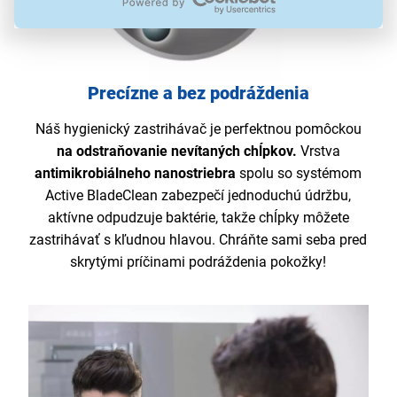
Precízne a bez podráždenia
Náš hygienický zastrihávač je perfektnou pomôckou
na odstraňovanie nevítaných chĺpkov.
Vrstva
antimikrobiálneho nanostriebra
spolu so systémom
Active BladeClean zabezpečí jednoduchú údržbu,
aktívne odpudzuje baktérie, takže chĺpky môžete
zastrihávať s kľudnou hlavou. Chráňte sami seba pred
skrytými príčinami podráždenia pokožky!