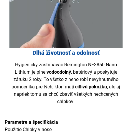
Dlhá životnosť a odolnosť
Hygienický zastrihávač Remington NE3850 Nano
Lithium je plne
vodoodolný
, batériový a poskytuje
záruku 2 roky. To všetko z neho robí nevyhnutného
pomocníka pre tých, ktorí mají
citlivú pokožku
, ale aj
napriek tomu sa chcú zbaviť všetkých nechcených
chĺpkov!
Parametre a špecifikácia
Použitie Chĺpky v nose