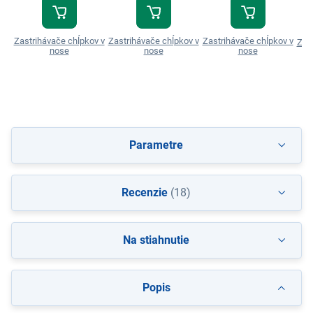
Zastrihávače chĺpkov v
Zastrihávače chĺpkov v
Zastrihávače chĺpkov v
Zas
nose
nose
nose
Parametre
Recenzie
(18)
Na stiahnutie
Popis