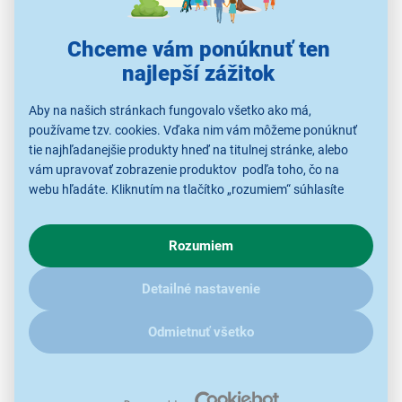
Chceme vám ponúknuť ten
najlepší zážitok
Bezpečné a dokonalé oholenie
Aby na našich stránkach fungovalo všetko ako má,
používame tzv. cookies. Vďaka nim vám môžeme ponúknuť
Rotačná hlava zastrihovača Remington NE3850 bola
tie najhľadanejšie produkty hneď na titulnej stránke, alebo
navrhnutá na
bezpečné a dokonalé oholenie
- vďaka
vám upravovať zobrazenie produktov podľa toho, čo na
svojim zatočeným čepeliam
zachytáva chĺpky zboku i
webu hľadáte. Kliknutím na tlačítko „rozumiem“ súhlasíte
zvrchu.
s využívaním cookies pre analytické účely a predaním údajov
o chovaní na webe pre zobrazovaní cielených reklám.
Rozumiem
V prípade že vás zaujímajú detaily, ako u nás s cookies a
ďalšími údaji pracujeme, kliknite
sem
.
Detailné nastavenie
Odmietnuť všetko