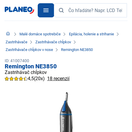
Malé domáce spotrebiče
Epilácia, holenie a strihanie
Zastrihávače
Zastrihávače chĺpkov
Zastrihávače chĺpkov v nose
Remington NE3850
ID: 41007400
Remington NE3850
Zastrihávač chĺpkov
4,5
(20x)
18 recenzií