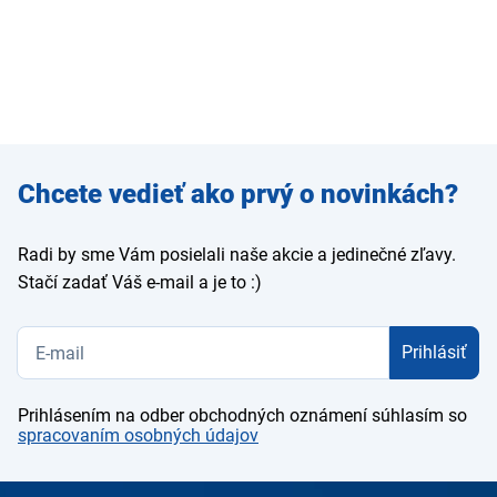
Zadajte
Chcete vedieť ako prvý o novinkách?
e-mail
Radi by sme Vám posielali naše akcie a jedinečné zľavy.
Stačí zadať Váš e-mail a je to :)
Prihlásiť
Prihlásením na odber obchodných oznámení súhlasím so
spracovaním osobných údajov