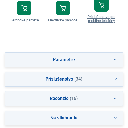
Príslušenstvo pre
Elektrické panvice
Elektrické panvice
Do
mobilné telefóny
Parametre
Príslušenstvo
(34)
Recenzie
(16)
Na stiahnutie