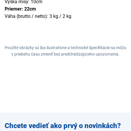
Výška misy: 10cm
Priemer: 22cm
Váha (brutto / netto): 3 kg / 2 kg
Použité obrázky sú iba ilustratívne a technické špecifikácie sa môžu
v priebehu času zmeniť bez predchádzajúceho upozornenia.
Zadajte
Chcete vedieť ako prvý o novinkách?
e-mail