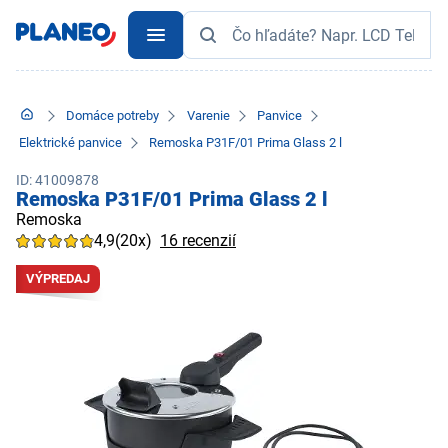
Domáce potreby
Varenie
Panvice
Elektrické panvice
Remoska P31F/01 Prima Glass 2 l
ID: 41009878
Remoska P31F/01 Prima Glass 2 l
Remoska
4,9
(20x)
16 recenzií
VÝPREDAJ