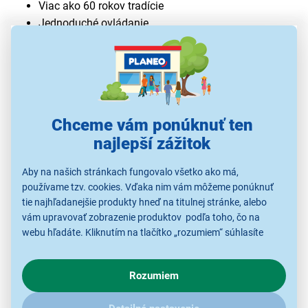
Viac ako 60 rokov tradície
Jednoduché ovládanie
Odnímateľný kábel
Šetrí čas
Optimálna teplota 160 – 180 stupňov
Pečenie zhora, rovnomerný rozvod tepla do strán a
do spodnej časti
Chceme vám ponúknuť ten
Pokrm sa nevysušuje, zachováva si svoju vôňu
najlepší zážitok
TOP 5 produktu:
Aby na našich stránkach fungovalo všetko ako má,
objem 2 litre, nízka spotreba (len 400W)
používame tzv. cookies. Vďaka nim vám môžeme ponúknuť
odnímateľný kábel
tie najhľadanejšie produkty hneď na titulnej stránke, alebo
servírovací stojan – opatrený uchami pre pohodlné
vám upravovať zobrazenie produktov podľa toho, čo na
servírovanie priamo na stole
webu hľadáte. Kliknutím na tlačítko „rozumiem“ súhlasíte
s využívaním cookies pre analytické účely a predaním údajov
sklenené okienko vo veku na sledovanie priebehu
o chovaní na webe pre zobrazovaní cielených reklám.
pečenia bez otvárania veka
Rozumiem
V prípade že vás zaujímajú detaily, ako u nás s cookies a
nepriľnavý povrch Teflon® Classic (nič sa
ďalšími údaji pracujeme, kliknite
sem
.
nepripáli, ľahká údržba)