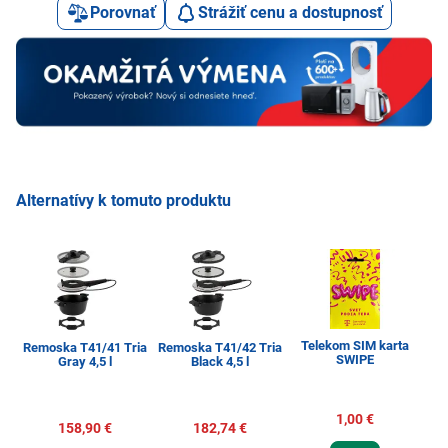
Porovnať
Strážiť cenu a dostupnosť
Alternatívy k tomuto produktu
Telekom SIM karta
Remoska T41/41 Tria
Remoska T41/42 Tria
Ap
SWIPE
Gray 4,5 l
Black 4,5 l
Ma
1,00 €
158,90 €
182,74 €