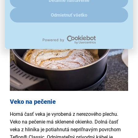
Detailné nastavenie
Odmietnuť všetko
Veko na pečenie
Horná časť veka je vyrobená z nerezového plechu.
Veko na pečenie má sklenené okienko. Dolná časť
veka z hliníka je potiahnutá nepriľnavým povrchom
Teflon® Classic. Odnímateľný prívodný kábel je