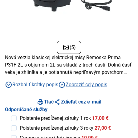
(5)
Nová verzia klasickej elektrickej misy Remoska Prima
P31F 2L s objemom 2L sa skladá z troch častí. Dolná časť
veka je zhliníka a je potiahnutá nepriľnavým povrchom
Teflon Classic. Horná časť je z nerezového plechu a vekom
Rozbaliť krátky popis
Zobraziť celý popis
zo skleneným okienkom. Stojan z odolného plastu, ktorý
umožňuje pohodlné a bezpečné servírovanie pokrmov
priamo na Váš stôl. S remoskou môžete piecť, zapekať,
Tlač
Zdieľať cez e-mail
dusiť, vyprážať, grilovať, opekať toasty, ohrievať, alebo
Odporúčané služby
rozmrazovať. Vhodná je na všetky druhy mäsa, ako aj
Poistenie predĺženej záruky 1 rok
17,00 €
cesta. Priemer hrnca22 cm, hĺbka 10 cm, príkon 400 W.
Poistenie predĺženej záruky 3 roky
27,00 €
Garancia okamžitej výmeny
10,99 €