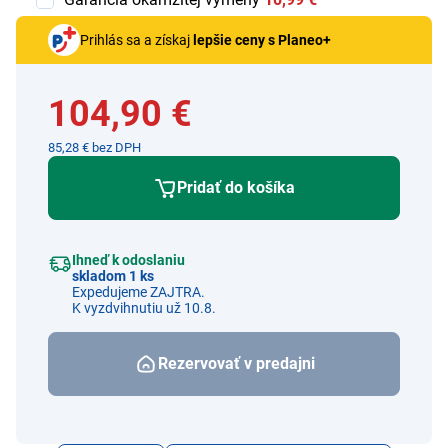
Prihlás sa a získaj
lepšie ceny s Planeo+
104,90 €
85,28 € bez DPH
Pridať do košíka
Ihneď k odoslaniu
skladom 1 ks
Expedujeme ZAJTRA.
K vyzdvihnutiu už 10.8.
Rezervovať v predajni