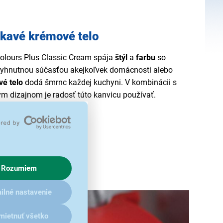
kavé krémové telo
olours Plus Classic Cream spája
štýl
a
farbu
so
vyhnutnou súčasťou akejkoľvek domácnosti alebo
vé
telo
dodá šmrnc každej kuchyni. V kombinácii s
vým dizajnom je radosť túto kanvicu používať.
Rozumiem
ilné nastavenie
mietnuť všetko