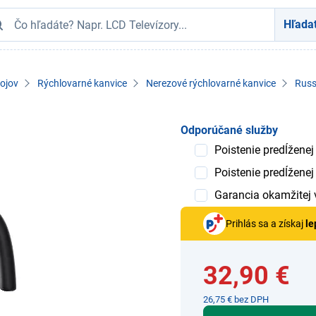
Hľada
ojov
Rýchlovarné kanvice
Nerezové rýchlovarné kanvice
Russ
Odporúčané služby
Poistenie predĺženej
Poistenie predĺženej
Garancia okamžitej
Prihlás sa a získaj
le
32,90 €
26,75 € bez DPH