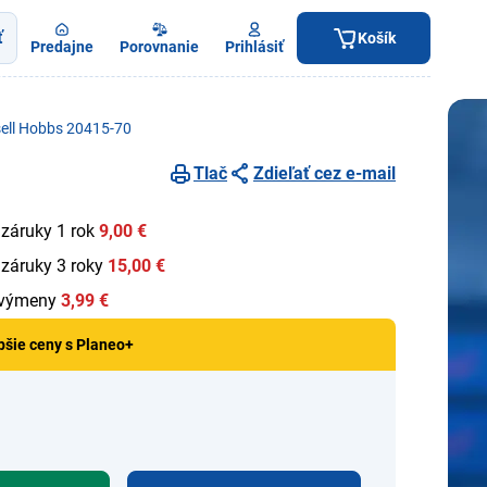
ť
Košík
Predajne
Porovnanie
Prihlásiť
ell Hobbs 20415-70
Tlač
Zdieľať cez e-mail
 záruky 1 rok
9,00 €
 záruky 3 roky
15,00 €
 výmeny
3,99 €
pšie ceny s Planeo+