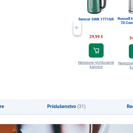
Russell 
Sencor SWK 1771GR
70 Com
29,99 €
5
Nerezové rýchlovarné
Nerezové
kanvice
k
re
Príslušenstvo
(31)
Re