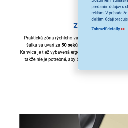
„rozumiem“ súhlasíte
predaním údajov o c
reklám. V prípade že 
ďalšími údaji pracuje
Zóna rýchleho va
Zobraziť detaily
>>
Praktická zóna rýchleho varu označuje množstvo 
šálka sa uvarí za
50 sekúnd
, čím ušetríte až 70 % 
Kanvica je tiež vybavená ergonomickým, výklopným v
takže nie je potrebné, aby bola pri nalievaní otvore