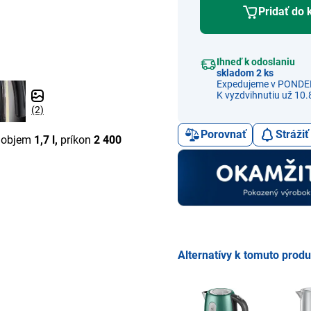
Pridať do 
Ihneď k odoslaniu
skladom 2 ks
Expedujeme v PONDE
K vyzdvihnutiu už 10.
(2)
Porovnať
Stráži
, objem
1,7 l,
príkon
2 400
Alternatívy k tomuto prod