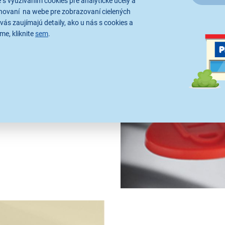
 s využívaním cookies pre analytické účely a
hovaní na webe pre zobrazovaní cielených
vás zaujímajú detaily, ako u nás s cookies a
me, kliknite
sem
.
ru
vody na
1, 2 a 3 šálky
. Jedna
energie pri každom použití.
ekom, ktoré sa otvára ťahom,
ná celá vrchná časť kanvice.