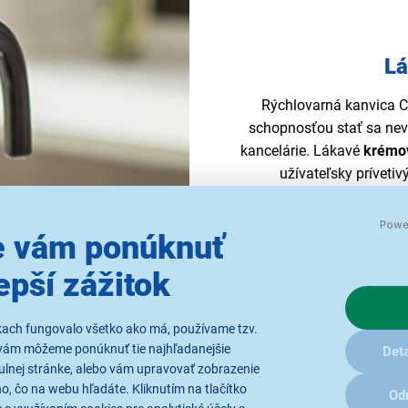
Lá
Rýchlovarná kanvica C
schopnosťou stať sa ne
kancelárie. Lákavé
krémo
užívateľsky príveti
 vám ponúknuť
epší zážitok
kach fungovalo všetko ako má, používame tzv.
vám môžeme ponúknuť tie najhľadanejšie
Deta
ulnej stránke, alebo vám upravovať zobrazenie
, čo na webu hľadáte. Kliknutím na tlačítko
Od