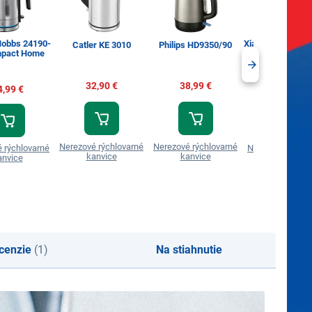
Hobbs 24190-
Xiaomi Electric K
Catler KE 3010
Philips HD9350/90
pact Home
EU
32,90 €
38,99 €
4,99 €
36,90 €
Nerezové rýchlovarné
Nerezové rýchlovarné
 rýchlovarné
Nerezové rýchlo
kanvice
kanvice
anvice
kanvice
cenzie
(1)
Na stiahnutie