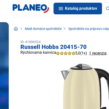
Katalóg produktov
Malé domáce spotrebiče
Spotrebiče na prípravu náp
ID: 41006524
Russell Hobbs 20415-70
Rýchlovarná kanvica
5,0
(1x)
1 recenzia