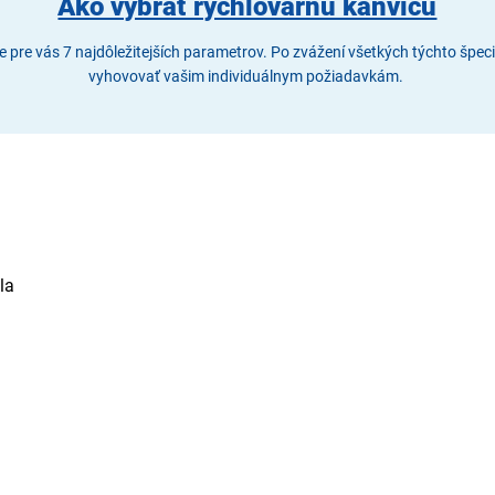
Ako vybrať rýchlovarnú kanvicu
e pre vás 7 najdôležitejších parametrov. Po zvážení všetkých týchto špeci
vyhovovať vašim individuálnym požiadavkám.
la