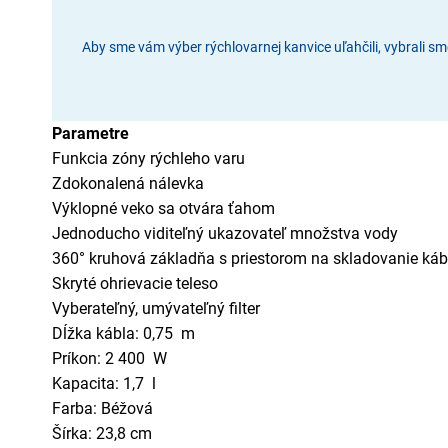
Aby sme vám výber rýchlovarnej kanvice uľahčili, vybrali sm
Parametre
Funkcia zóny rýchleho varu
Zdokonalená nálevka
Výklopné veko sa otvára ťahom
Jednoducho viditeľný ukazovateľ množstva vody
360° kruhová základňa s priestorom na skladovanie káb
Skryté ohrievacie teleso
Vyberateľný, umývateľný filter
Dĺžka kábla: 0,75 m
Príkon: 2 400 W
Kapacita: 1,7 l
Farba: Béžová
Šírka: 23,8 cm