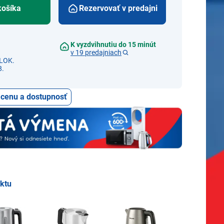
košíka
Rezervovať v predajni
K vyzdvihnutiu do 15 minút
v 19 predajniach
LOK.
8.
ť cenu a dostupnosť
uktu