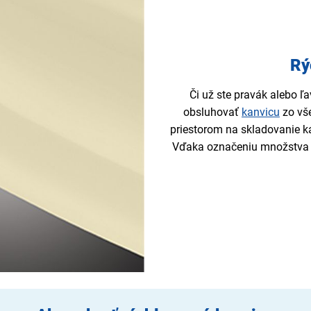
Rý
Či už ste pravák alebo 
obsluhovať
kanvicu
zo vše
priestorom na skladovanie ká
Vďaka označeniu množstva na