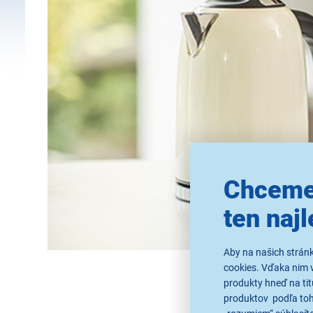
Chceme
ten najl
Aby na našich strán
cookies. Vďaka nim 
produkty hneď na tit
produktov podľa toho