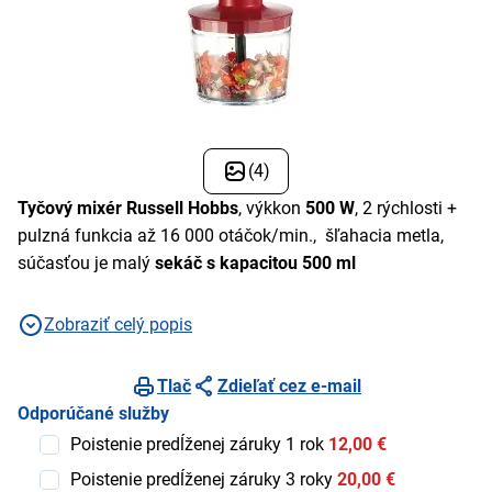
(4)
Tyčový mixér Russell Hobbs
, výkkon
500 W
, 2 rýchlosti +
pulzná funkcia až 16 000 otáčok/min., šľahacia metla,
súčasťou je malý
sekáč s kapacitou 500 ml
Zobraziť celý popis
Tlač
Zdieľať cez e-mail
Odporúčané služby
Poistenie predĺženej záruky 1 rok
12,00 €
Poistenie predĺženej záruky 3 roky
20,00 €