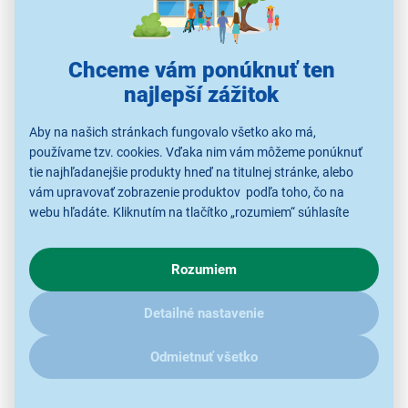
Všestranné príslušenstvo
Chceme vám ponúknuť ten
Ručný mixér Russell Hobbs 27140-56
s výkonom 500
najlepší zážitok
W
má
dve nastavenia rýchlosti
, ktoré vám umožnia
vytvoriť výslednú textúru tak, ako ju máte radi, či už
Aby na našich stránkach fungovalo všetko ako má,
používame tzv. cookies. Vďaka nim vám môžeme ponúknuť
hodvábne hladkú, alebo nasekanú nahrubo.
tie najhľadanejšie produkty hneď na titulnej stránke, alebo
Vďaka trom doplnkom
z nehrdzavejúcej ocele
, ktoré
vám upravovať zobrazenie produktov podľa toho, čo na
sa dajú ľahko prehodiť, môžete rýchlo prepínať medzi
webu hľadáte. Kliknutím na tlačítko „rozumiem“ súhlasíte
mixovaním, sekaním a šľahaním a vytvárať
s využívaním cookies pre analytické účely a predaním údajov
vynikajúce obedy, večere či desiate.
o chovaní na webe pre zobrazovaní cielených reklám.
Rozumiem
V prípade že vás zaujímajú detaily, ako u nás s cookies a
ďalšími údaji pracujeme, kliknite
sem
.
Detailné nastavenie
Odmietnuť všetko