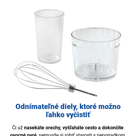
Odnímateľné diely, ktoré možno
ľahko vyčistiť
Či už
nasekáte orechy, vyšľaháte cesto a dokončíte
ovocné pyré
, nemusíte si robiť starosti s neporiadkom,