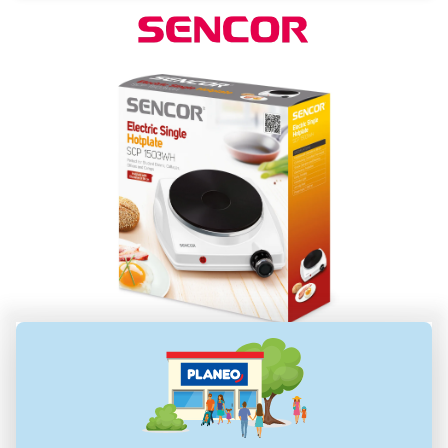
Všestranný elektrický varič
Sencor SCP 1503WH-EUE4 je kompaktný
elektrický
varič
, ktorý ponúka širokú škálu využitia v
rôznych
prostrediach
od internátu, chaty, kancelárie až po