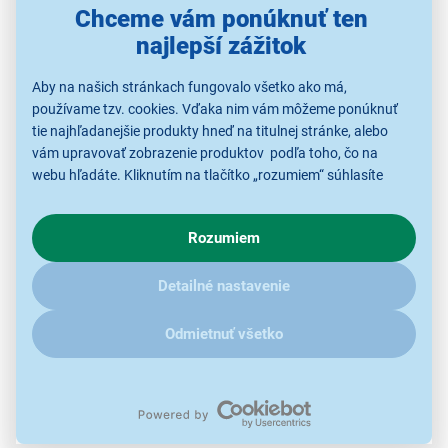
Chceme vám ponúknuť ten
kempovanie. S jeho funkciami a dizajnom sa stane
neodmysliteľnou súčasťou vašej výbavy pre
prípravu
najlepší zážitok
jedál
kdekoľvek a kedykoľvek.
Aby na našich stránkach fungovalo všetko ako má,
používame tzv. cookies. Vďaka nim vám môžeme ponúknuť
tie najhľadanejšie produkty hneď na titulnej stránke, alebo
vám upravovať zobrazenie produktov podľa toho, čo na
webu hľadáte. Kliknutím na tlačítko „rozumiem“ súhlasíte
s využívaním cookies pre analytické účely a predaním údajov
o chovaní na webe pre zobrazovaní cielených reklám.
Rozumiem
V prípade že vás zaujímajú detaily, ako u nás s cookies a
ďalšími údaji pracujeme, kliknite
sem
.
Detailné nastavenie
Odmietnuť všetko
Bezpečný a stabilný dizajn
Je navrhnutý s dôrazom na
bezpečnosť
a stabilitu, čo