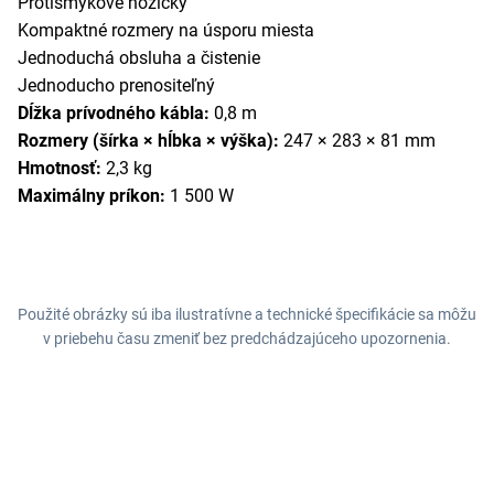
Protišmykové nožičky
Kompaktné rozmery na úsporu miesta
Jednoduchá obsluha a čistenie
Jednoducho prenositeľný
Dĺžka prívodného kábla:
0,8 m
Rozmery (šírka × hĺbka × výška):
247 × 283 × 81 mm
Hmotnosť:
2,3 kg
Maximálny príkon:
1 500 W
Použité obrázky sú iba ilustratívne a technické špecifikácie sa môžu
v priebehu času zmeniť bez predchádzajúceho upozornenia.