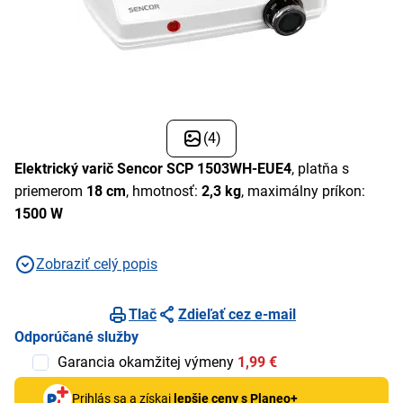
(4)
Elektrický varič Sencor SCP 1503WH-EUE4
, platňa s
priemerom
18 cm
, hmotnosť:
2,3 kg
, maximálny príkon:
1500 W
Zobraziť celý popis
Tlač
Zdieľať cez e-mail
Odporúčané služby
Garancia okamžitej výmeny
1,99 €
Prihlás sa a získaj
lepšie ceny s Planeo+