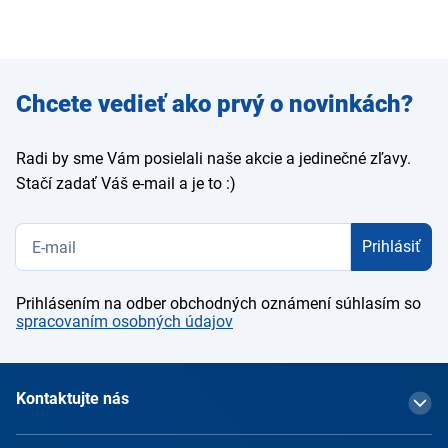
Zadajte
Chcete vedieť ako prvý o novinkách?
e-mail
Radi by sme Vám posielali naše akcie a jedinečné zľavy.
Stačí zadať Váš e-mail a je to :)
Prihlásiť
Prihlásením na odber obchodných oznámení súhlasím so
spracovaním osobných údajov
Kontaktujte nás