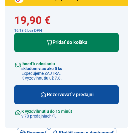
19,90 €
16,18 € bez DPH
Pridať do košíka
Ihneď k odoslaniu
skladom viac ako 5 ks
Expedujeme ZAJTRA.
K vyzdvihnutiu už 7.8.
Rezervovať v predajni
K vyzdvihnutiu do 15 minút
v 70 predajniach
Porovnať
Strážiť cenu a dostupnosť