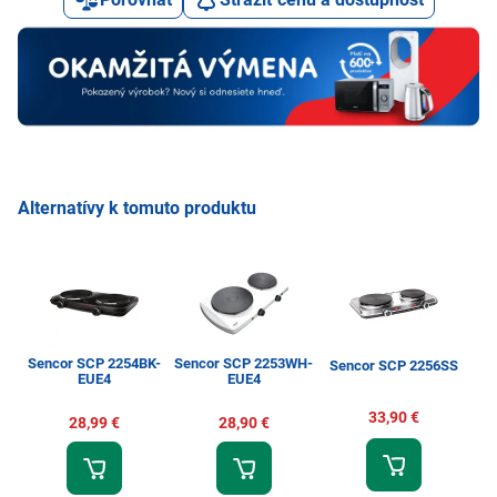
Alternatívy k tomuto produktu
Sencor SCP 2254BK-
Sencor SCP 2253WH-
Sencor SCP 2256SS
Se
EUE4
EUE4
33,90 €
28,99 €
28,90 €