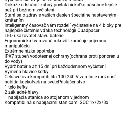
Dokáže odstrániť zubný povlak niekoľko násobne lepšie
než pri bežnom vyčistení
Stará sa o zdravie vašich ďasien špeciálne nastaveným
kmitaním
Inteligentný časovač vám rozdelí vyčistenie na 4 bloky pre
najlepšie čistenie vďaka technológii Quadpacer
LED ukazovateľ stavu batérie
Ergonomická tvarovaná rukoväť zaručuje príjemnú
manipuláciu
Extrémne nízka spotreba
IPX7 stupeň vodotesnej ochrany(ochrana proti ponoreniu
do vody)
Výdrž batérie až 15 dní pri každodennom vyčistení
Výmena hlavice kefky
Celosvetová kompatibilita 100-240 V zaručuje možnosť
nabitia kdekoľvek na svetePríslušenstvo
1 telo kefky
2 základné hlavy
1 nabíjacia stanica so stojanom v jednom
Kompatibilná s nabíjacími stanicami SOC 1x/2x/3x