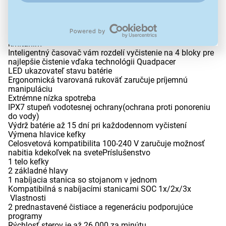
Rýchlosť sterov je až 26 000 za minútu
Dokáže odstrániť zubný povlak niekoľko násobne lepšie
než pri bežnom vyčistení
Stará sa o zdravie vašich ďasien špeciálne nastaveným
kmitaním
Inteligentný časovač vám rozdelí vyčistenie na 4 bloky pre
najlepšie čistenie vďaka technológii Quadpacer
LED ukazovateľ stavu batérie
Ergonomická tvarovaná rukoväť zaručuje príjemnú
manipuláciu
Extrémne nízka spotreba
IPX7 stupeň vodotesnej ochrany(ochrana proti ponoreniu
do vody)
Výdrž batérie až 15 dní pri každodennom vyčistení
Výmena hlavice kefky
Celosvetová kompatibilita 100-240 V zaručuje možnosť
nabitia kdekoľvek na svetePríslušenstvo
1 telo kefky
2 základné hlavy
1 nabíjacia stanica so stojanom v jednom
Kompatibilná s nabíjacími stanicami SOC 1x/2x/3x
Vlastnosti
2 prednastavené čistiace a regeneráciu podporujúce
programy
Rýchlosť sterov je až 26 000 za minútu