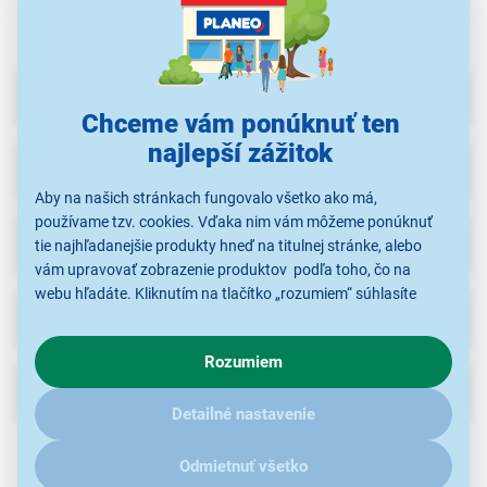
Parametre
Chceme vám ponúknuť ten
najlepší zážitok
Príslušenstvo
(2)
Aby na našich stránkach fungovalo všetko ako má,
používame tzv. cookies. Vďaka nim vám môžeme ponúknuť
Recenzie
(4)
tie najhľadanejšie produkty hneď na titulnej stránke, alebo
vám upravovať zobrazenie produktov podľa toho, čo na
webu hľadáte. Kliknutím na tlačítko „rozumiem“ súhlasíte
Na stiahnutie
(3)
s využívaním cookies pre analytické účely a predaním údajov
o chovaní na webe pre zobrazovaní cielených reklám.
Rozumiem
V prípade že vás zaujímajú detaily, ako u nás s cookies a
Popis
ďalšími údaji pracujeme, kliknite
sem
.
Detailné nastavenie
Vlastnosti
2 prednastavené čistiace a regeneráciu podporujúce
Odmietnuť všetko
programy