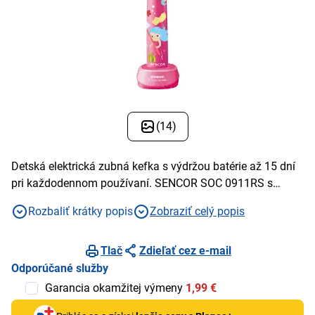
(14)
Detská elektrická zubná kefka s výdržou batérie až 15 dní
pri každodennom používaní. SENCOR SOC 0911RS s
rýchlosťou sterov až 26 000 za minútu odstraňuje zubný
Rozbaliť krátky popis
Zobraziť celý popis
povlak lepšie, ako pri bežnom manuálnom čistení.
Tlač
Zdieľať cez e-mail
Odporúčané služby
Garancia okamžitej výmeny
1,99 €