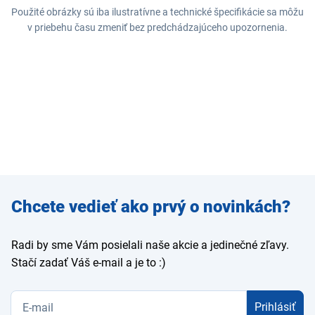
Použité obrázky sú iba ilustratívne a technické špecifikácie sa môžu
v priebehu času zmeniť bez predchádzajúceho upozornenia.
Zadajte
Chcete vedieť ako prvý o novinkách?
e-mail
Radi by sme Vám posielali naše akcie a jedinečné zľavy.
Stačí zadať Váš e-mail a je to :)
Prihlásiť